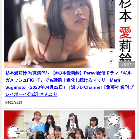
写真集PV
杉本愛莉鈴 写真集PV - 【#杉本愛莉鈴】Paravi配信ドラマ『ギル
ガメッシュFIGHT』でも話題！進化し続けるマリリ Mariri
Sugimoto（2023年04月22日） | 週プレChannel【集英社 週刊プ
レイボーイ公式】さんより
04/22/2023