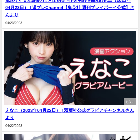
風吹ケイ #大原優乃 #片山萌美 #小宮有紗 #都丸紗也華（2023年
04月23日） | 週プレChannel【集英社 週刊プレイボーイ公式】さ
んより
04/23/2023
えなこ
えなこ（2023年04月22日） | 双葉社公式グラビアチャンネルさん
より
04/22/2023