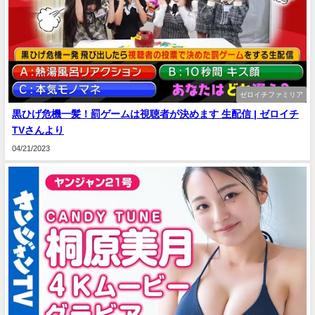
ゼロイチファミリア
黒ひげ危機一髪！罰ゲームは視聴者が決めます 生配信 | ゼロイチ
TVさんより
04/21/2023