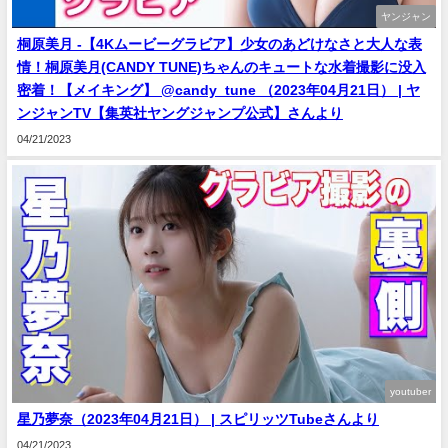
ヤンジャン
桐原美月 -【4Kムービーグラビア】少女のあどけなさと大人な表
情！桐原美月(CANDY TUNE)ちゃんのキュートな水着撮影に没入
密着！【メイキング】 @candy_tune ​（2023年04月21日） | ヤ
ンジャンTV【集英社ヤングジャンプ公式】さんより
04/21/2023
youtuber
星乃夢奈（2023年04月21日） | スピリッツTubeさんより
04/21/2023