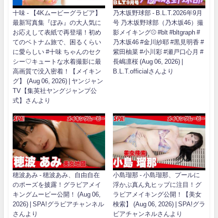
十味 - 【4Kムービーグラビア】
乃木坂野球部 - B.L.T.2026年9月
最新写真集『ぽみ』の大人気に
号 乃木坂野球部（乃木坂46）撮
お応えして表紙で再登場！初め
影メイキング⚾️ #blt #bltgraph #
てのベトナム旅で、困るくらい
乃木坂46 #金川紗耶 #黒見明香 #
に愛らしい #十味 ちゃんのセク
紫田柚菜 #小川彩 #瀬戸口心月 #
シー♡キュートな水着撮影に最
長嶋凛桜 (Aug 06, 2026) |
高画質で没入密着！【メイキン
B.L.T.officialさんより
グ】 (Aug 06, 2026) | ヤンジャン
TV【集英社ヤングジャンプ公
式】さんより
穂波あみ - 穂波あみ、自由自在
小島瑠那 - 小島瑠那、プールに
のポーズを披露！グラビアメイ
浮かぶ真ん丸ヒップに注目！グ
キングムービー公開！ (Aug 06,
ラビアメイキング公開！【美女
2026) | SPA!グラビアチャンネル
検索】 (Aug 06, 2026) | SPA!グラ
さんより
ビアチャンネルさんより