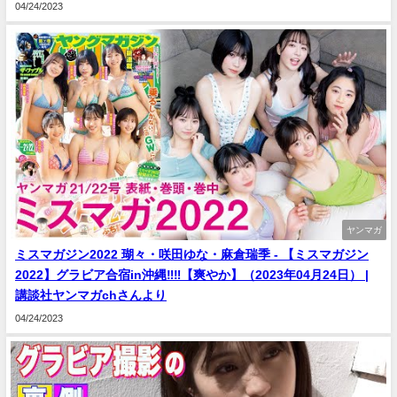
04/24/2023
ヤンマガ
ミスマガジン2022 瑚々・咲田ゆな・麻倉瑞季 - 【ミスマガジン
2022】グラビア合宿in沖縄‼‼【爽やか】（2023年04月24日） |
講談社ヤンマガchさんより
04/24/2023