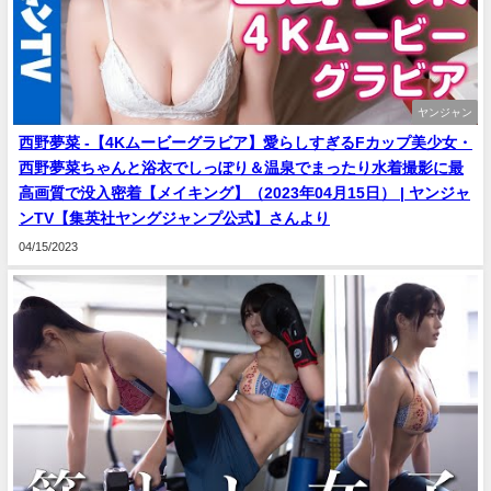
ヤンジャン
西野夢菜 -【4Kムービーグラビア】愛らしすぎるFカップ美少女・
西野夢菜ちゃんと浴衣でしっぽり＆温泉でまったり水着撮影に最
高画質で没入密着【メイキング】（2023年04月15日） | ヤンジャ
ンTV【集英社ヤングジャンプ公式】さんより
04/15/2023