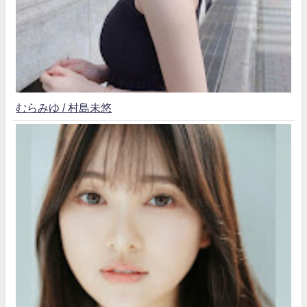
むらみゆ / 村島未悠