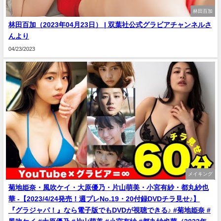
林田百加
林田百加（2023年04月23日） | 双葉社公式グラビアチャンネルさ
んより
04/23/2023
メイキング
菊地姫奈・風吹ケイ・大原優乃・片山萌美・小宮有紗・都丸紗也
華 -【2023/4/24発売！週プレNo.19・20付録DVDチラ見せ♪】
『グラジャパ！』なら電子版でもDVDが視聴できる♪ #菊地姫奈 #