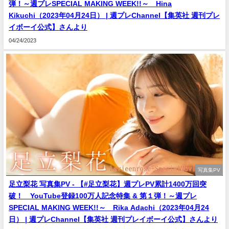
弾！～週プレSPECIAL MAKING WEEK!!～ Hina
Kikuchi（2023年04月24日） | 週プレChannel【集英社 週刊プレ
イボーイ公式】さんより
04/24/2023
写真集PV
足立梨花 写真集PV - 【#足立梨花】週プレPV累計1400万回突
破！ YouTube登録100万人記念特集 & 第１弾！～週プレ
SPECIAL MAKING WEEK!!～ Rika Adachi（2023年04月24
日） | 週プレChannel【集英社 週刊プレイボーイ公式】さんより