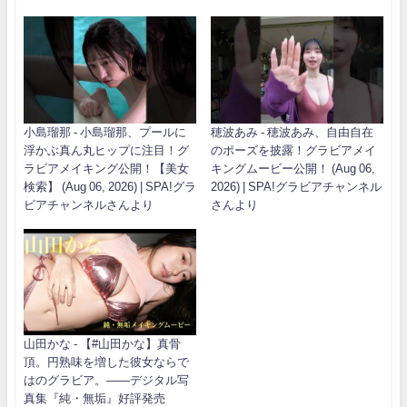
小島瑠那 - 小島瑠那、プールに
穂波あみ - 穂波あみ、自由自在
浮かぶ真ん丸ヒップに注目！グ
のポーズを披露！グラビアメイ
ラビアメイキング公開！【美女
キングムービー公開！ (Aug 06,
検索】 (Aug 06, 2026) | SPA!グラ
2026) | SPA!グラビアチャンネル
ビアチャンネルさんより
さんより
山田かな - 【#山田かな】真骨
頂。円熟味を増した彼女ならで
はのグラビア。――デジタル写
真集『純・無垢』好評発売