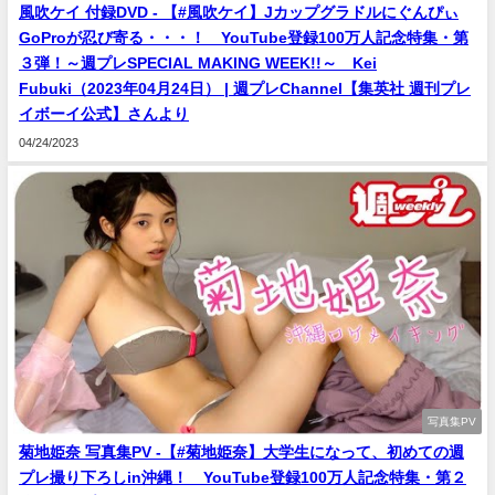
風吹ケイ 付録DVD - 【#風吹ケイ】Jカップグラドルにぐんぴぃ
GoProが忍び寄る・・・！ YouTube登録100万人記念特集・第
３弾！～週プレSPECIAL MAKING WEEK!!～ Kei
Fubuki（2023年04月24日） | 週プレChannel【集英社 週刊プレ
イボーイ公式】さんより
04/24/2023
写真集PV
菊地姫奈 写真集PV -【#菊地姫奈】大学生になって、初めての週
プレ撮り下ろしin沖縄！ YouTube登録100万人記念特集・第２