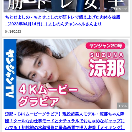
Hカップ
ちとせよしの - ちとせよしのが筋トレで鍛え上げた肉体を披露
（2023年04月14日） | よしのんチャンネルさんより
04/14/2023
モデル
涼那 -【4Kムービーグラビア】現役超美人モデル・涼那ちゃん降
臨！クールなお仕事モードとナチュラルでおちゃめなギャップに
ハマる！初挑戦の水着撮影に最高画質で没入密着【メイキング】​