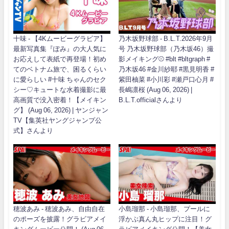
十味 - 【4Kムービーグラビア】
乃木坂野球部 - B.L.T.2026年9月
最新写真集『ぽみ』の大人気に
号 乃木坂野球部（乃木坂46）撮
お応えして表紙で再登場！初め
影メイキング⚾️ #blt #bltgraph #
てのベトナム旅で、困るくらい
乃木坂46 #金川紗耶 #黒見明香 #
に愛らしい #十味 ちゃんのセク
紫田柚菜 #小川彩 #瀬戸口心月 #
シー♡キュートな水着撮影に最
長嶋凛桜 (Aug 06, 2026) |
高画質で没入密着！【メイキン
B.L.T.officialさんより
グ】 (Aug 06, 2026) | ヤンジャン
TV【集英社ヤングジャンプ公
式】さんより
穂波あみ - 穂波あみ、自由自在
小島瑠那 - 小島瑠那、プールに
のポーズを披露！グラビアメイ
浮かぶ真ん丸ヒップに注目！グ