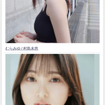
むらみゆ / 村島未悠