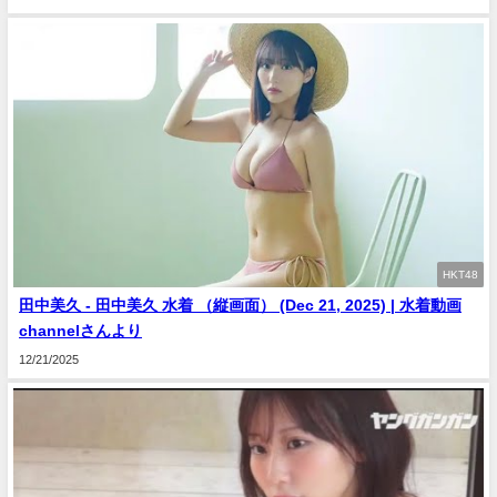
HKT48
田中美久 - 田中美久 水着 （縦画面） (Dec 21, 2025) | 水着動画
channelさんより
12/21/2025