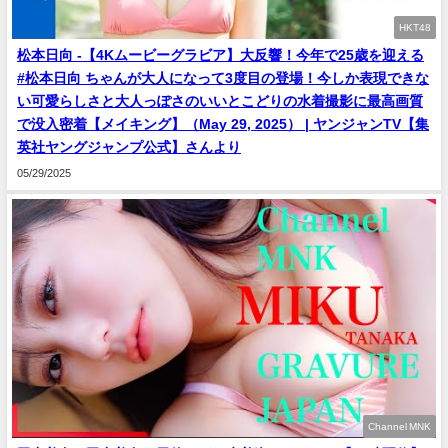
HKT48
松本日向 -【4Kムービーグラビア】大反響！今年で25歳を迎える
#松本日向 ちゃんが大人になって3度目の登場！今しか表現できな
い可愛らしさと大人っぽさのいいとこどりの水着撮影に最高画質
で没入密着【メイキング】（May 29, 2025） | ヤンジャンTV【集
英社ヤングジャンプ公式】さんより
05/29/2025
Channel MNK