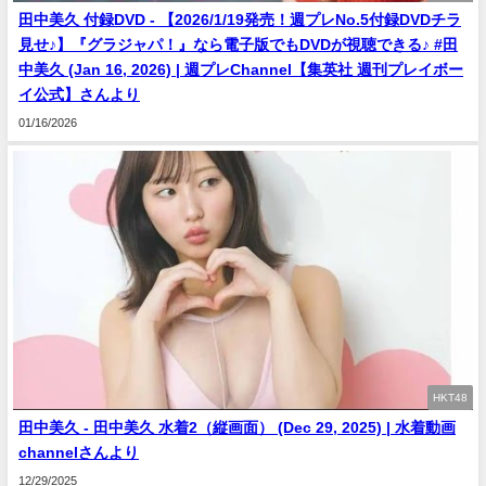
田中美久 付録DVD - 【2026/1/19発売！週プレNo.5付録DVDチラ
見せ♪】『グラジャパ！』なら電子版でもDVDが視聴できる♪ #田
中美久 (Jan 16, 2026) | 週プレChannel【集英社 週刊プレイボー
イ公式】さんより
01/16/2026
HKT48
田中美久 - 田中美久 水着2（縦画面） (Dec 29, 2025) | 水着動画
channelさんより
12/29/2025