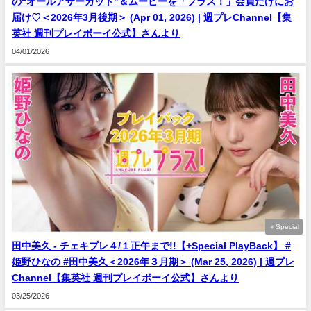
の“オールアザーカット”＆ムービーを「プラス！」会員だけにお
届け♡＜2026年3月後期＞ (Apr 01, 2026) | 週プレChannel【集
英社 週刊プレイボーイ公式】さんより
04/01/2026
＋Special
田中美久 - チェキプレ４/１正午まで!!【+Special PlayBack】 #
姫野ひなの #田中美久＜2026年３月期＞ (Mar 25, 2026) | 週プレ
Channel【集英社 週刊プレイボーイ公式】さんより
03/25/2026