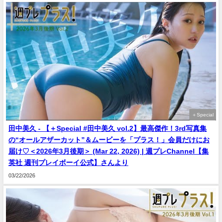
＋Special
田中美久 - 【＋Special #田中美久 vol.2】最高傑作！3rd写真集
の“オールアザーカット”＆ムービーを「プラス！」会員だけにお
届け♡＜2026年3月後期＞ (Mar 22, 2026) | 週プレChannel【集
英社 週刊プレイボーイ公式】さんより
03/22/2026