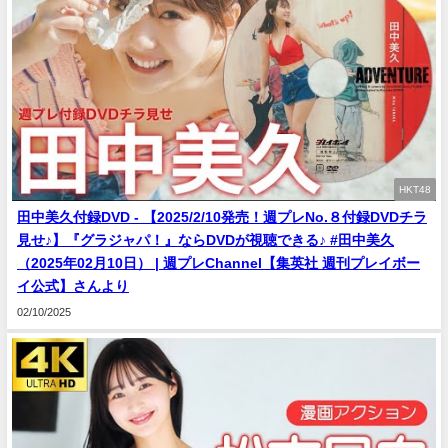
HKT48
田中美久付録DVD - 【2025/2/10発売！週プレNo.８付録DVDチラ
見せ♪】『グラジャパ！』ならDVDが視聴できる♪ #田中美久
（2025年02月10日） | 週プレChannel【集英社 週刊プレイボー
イ公式】さんより
02/10/2025