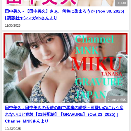
HKT48
田中美久 - 【田中美久】さぁ、何色に染まろうか (Nov 30, 2025)
| 講談社ヤンマガchさんより
11/30/2025
Channel MNK
田中美久 - 田中美久の天使の顔で悪魔の誘惑～可愛いのにもう戻
れないほど危険【21時配信】【GRAVURE】 (Oct 23, 2025) |
Channel MNKさんより
10/23/2025