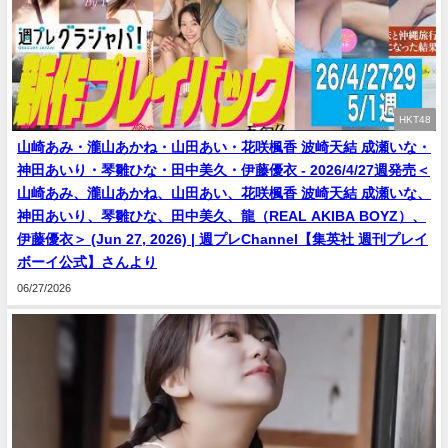
HKT48
山崎あみ・瀧山あかね・山田あい・花咲楓香 波崎天結 成瀬いな・
神田あいり・琴雛ひな・田中美久・伊藤優衣 - 2026/4/27週発売＜
山崎あみ、瀧山あかね、山田あい、花咲楓香 波崎天結 成瀬いな、
神田あいり、琴雛ひな、田中美久、龍（REAL AKIBA BOYZ）、
伊藤優衣＞ (Jun 27, 2026) | 週プレChannel【集英社 週刊プレイ
ボーイ公式】さんより
06/27/2026