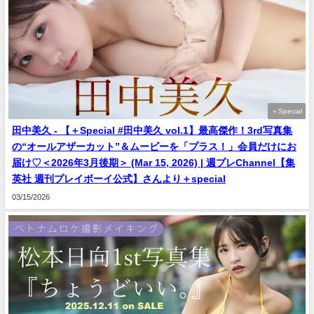
＋Special
田中美久 - 【＋Special #田中美久 vol.1】最高傑作！3rd写真集
の“オールアザーカット”＆ムービーを「プラス！」会員だけにお
届け♡＜2026年3月後期＞ (Mar 15, 2026) | 週プレChannel【集
英社 週刊プレイボーイ公式】さんより＋special
03/15/2026