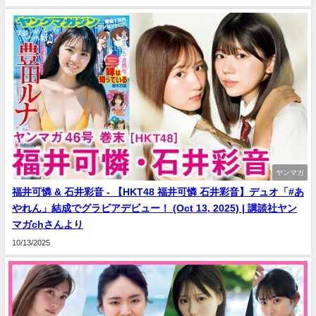
ヤンマガ
福井可憐 & 石井彩音 - 【HKT48 福井可憐 石井彩音】デュオ「#あ
やれん」結成でグラビアデビュー！ (Oct 13, 2025) | 講談社ヤン
マガchさんより
10/13/2025