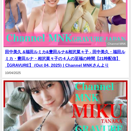
Channel MNK
田中美久 &福田ルミカ&豊田ルナ&相沢菜々子 - 田中美久・福田ル
ミカ・豊田ルナ・相沢菜々子の４人の至福の時間【21時配信】
【GRAVURE】 (Oct 04, 2025) | Channel MNKさんより
10/04/2025