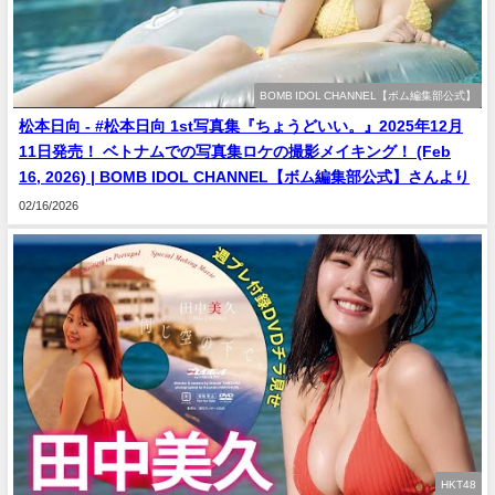
BOMB IDOL CHANNEL【ボム編集部公式】
松本日向 - #松本日向 1st写真集『ちょうどいい。』2025年12月
11日発売！ ベトナムでの写真集ロケの撮影メイキング！ (Feb
16, 2026) | BOMB IDOL CHANNEL【ボム編集部公式】さんより
02/16/2026
HKT48