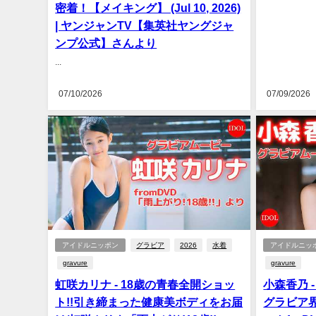
密着！【メイキング】 (Jul 10, 2026)
| ヤンジャンTV【集英社ヤングジャ
ンプ公式】さんより
...
07/10/2026
07/09/2026
アイドルニッポン
グラビア
2026
水着
アイドルニッ
gravure
gravure
虹咲カリナ - 18歳の青春全開ショッ
小森香乃 
ト!!引き締まった健康美ボディをお届
グラビア