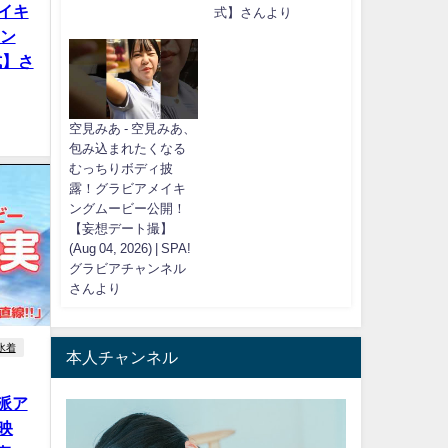
イキ
式】さんより
ャン
式】さ
空見みあ - 空見みあ、
包み込まれたくなる
むっちりボディ披
露！グラビアメイキ
ングムービー公開！
【妄想デート撮】
(Aug 04, 2026) | SPA!
グラビアチャンネル
さんより
水着
本人チャンネル
純派ア
映