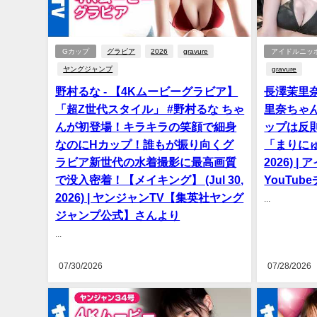
Gカップ
グラビア
2026
gravure
アイドルニッ
ヤングジャンプ
gravure
野村るな - 【4Kムービーグラビア】
長澤茉里奈
「超Z世代スタイル」 #野村るな ちゃ
里奈ちゃ
んが初登場！キラキラの笑顔で細身
ップは反
なのにHカップ！誰もが振り向くグ
「まりにゅう
ラビア新世代の水着撮影に最高画質
2026) 
で没入密着！【メイキング】 (Jul 30,
YouTu
2026) | ヤンジャンTV【集英社ヤング
...
ジャンプ公式】さんより
...
07/30/2026
07/28/2026