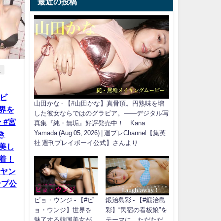
最近の投稿
e
ラビ
山田かな - 【#山田かな】真骨頂。円熟味を増
界を
した彼女ならではのグラビア。――デジタル写
 #宮
真集『純・無垢』好評発売中！ Kana
Yamada (Aug 05, 2026) | 週プレChannel【集英
き
社 週刊プレイボーイ公式】さんより
美し
着！
| ヤン
ンプ公
ピョ・ウンジ - 【#ピ
鍛治島彩 - 【#鍛治島
ョ・ウンジ】世界を
彩】“民宿の看板娘”を
魅了する韓国美女が
テーマに、ただただ