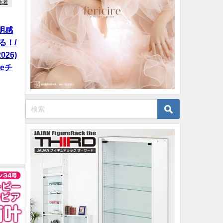
水着
明感
る！/
026)
eチ