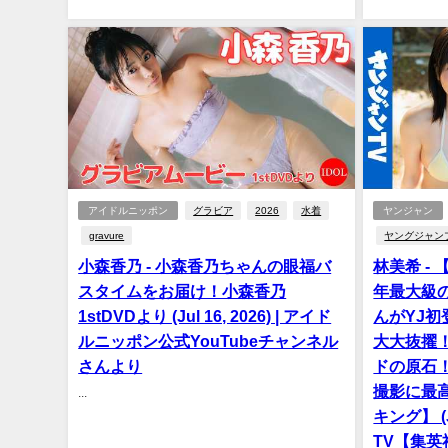
アイドルニッポン
グラビア
2026
水着
ヤンジャン
gravure
ヤングジャン
小森香乃 - 小森香乃ちゃんの眼福バ
林美希 -
スタイムをお届け！小森香乃
年最大級の
1stDVDより (Jul 16, 2026) | アイド
んがYJ
ルニッポン公式YouTubeチャンネル
大大抜擢
さんより
ドの原石
撮影に最
...
キング】 (J
TV【集