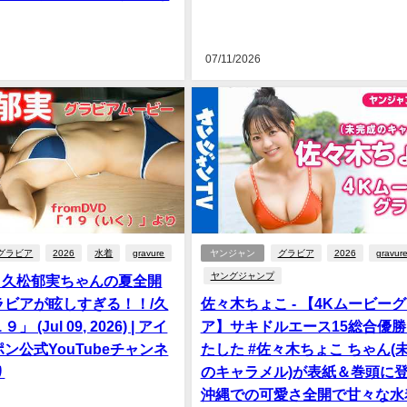
07/11/2026
グラビア
2026
水着
gravure
ヤンジャン
グラビア
2026
gravur
ヤングジャンプ
- 久松郁実ちゃんの夏全開
ラビアが眩しすぎる！！/久
佐々木ちょこ - 【4Kムービー
 (Jul 09, 2026) | アイ
ア】サキドルエース15総合優
ン公式YouTubeチャンネ
たした #佐々木ちょこ ちゃん(
り
のキャラメル)が表紙＆巻頭に
沖縄での可愛さ全開で甘々な水