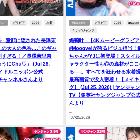
ポン
グラビア
2026
水着
#Mooove!
グラビア
2026
gravure
ヤングジャンプ
 - 童顔に隠された長澤茉
織莉叶 - 【4Kムービーグラビ
んの大人の色香…このギャ
#Mooove!が誇るビジュ担当！
則すぎる！／長澤茉里奈
ちゃんがYJに初登場！スタイ
にChu♡」 (Jul 28,
ャラクター性も◎の逸材がここ
| アイドルニッポン公式
る──。すべてを狂わせる水着
beチャンネルさんより
最高画質で没入密着！【メイキ
グ】 (Jul 25, 2026) | ヤンジャン
TV【集英社ヤングジャンプ公
んより
...
07/25/2026