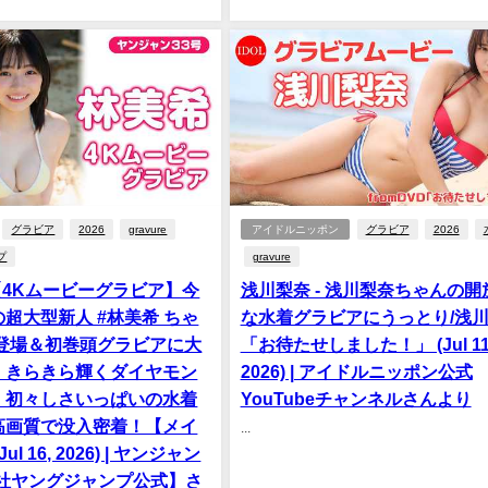
グラビア
2026
gravure
アイドルニッポン
グラビア
2026
プ
gravure
 【4Kムービーグラビア】今
浅川梨奈 - 浅川梨奈ちゃんの開
超大型新人 #林美希 ちゃ
な水着グラビアにうっとり/浅
初登場＆初巻頭グラビアに大
「お待たせしました！」 (Jul 11
！きらきら輝くダイヤモン
2026) | アイドルニッポン公式
！初々しさいっぱいの水着
YouTubeチャンネルさんより
高画質で没入密着！【メイ
...
ul 16, 2026) | ヤンジャン
英社ヤングジャンプ公式】さ