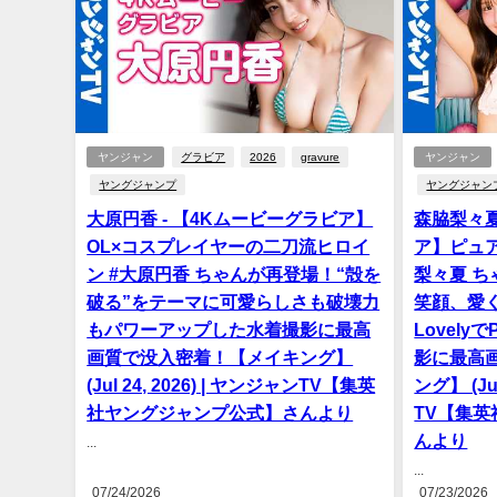
ヤンジャン
グラビア
2026
gravure
ヤンジャン
ヤングジャンプ
ヤングジャン
大原円香 - 【4Kムービーグラビア】
森脇梨々夏
OL×コスプレイヤーの二刀流ヒロイ
ア】ピュア
ン #大原円香 ちゃんが再登場！“殻を
梨々夏 
破る”をテーマに可愛らしさも破壊力
笑顔、愛
もパワーアップした水着撮影に最高
Lovel
画質で没入密着！【メイキング】
影に最高
(Jul 24, 2026) | ヤンジャンTV【集英
ング】 (Ju
社ヤングジャンプ公式】さんより
TV【集
んより
...
...
07/24/2026
07/23/2026