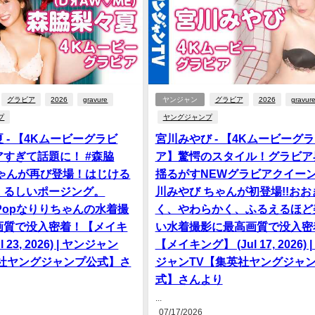
グラビア
2026
gravure
ヤンジャン
グラビア
2026
gravur
プ
ヤングジャンプ
 - 【4Kムービーグラビ
宮川みやび - 【4Kムービーグ
すぎて話題に！ #森脇
ア】驚愕のスタイル！グラビア
ちゃんが再び登場！はじける
揺るがすNEWグラビアクイーン
くるしいポージング。
川みやび ちゃんが初登場!!おお
yでPopなりりちゃんの水着撮
く、やわらかく、ふるえるほど
画質で没入密着！【メイキ
い水着撮影に最高画質で没入密
l 23, 2026) | ヤンジャン
【メイキング】 (Jul 17, 2026) 
英社ヤングジャンプ公式】さ
ジャンTV【集英社ヤングジャ
式】さんより
...
07/17/2026