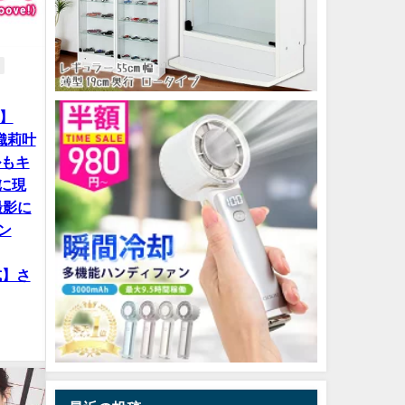
ア】
織莉叶
ルもキ
に現
撮影に
ン
式】さ