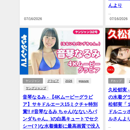
んより
...
07/16/2026
07/16/2026
ヤンジャン
グラビア
2026
gravure
Fカップ
ヤングジャンプ
久松郁実 
音琴なるみ - 【4Kムービーグラビ
の水着グ
ア】サキドルエース15ミクチャ特別
松郁実「１９」
賞!! #音琴なるみ ちゃん(なないろパ
ドルニッポ
ンダちゃん。)の白黒キュートでセク
ルさんよ
シー(？)な水着撮影に最高画質で没入
...