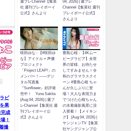
週プレChannel【集英
04, 2026) | 週プレ
社 週刊プレイボーイ
Channel【集英社 週刊
公式】さんより
プレイボーイ公式】
さんより
咲田ゆな - 【#咲田ゆ
豊島心桜 - 【4Kムー
な】アイドル × 声優
ビーグラビア】全世
プロジェクト
界の皆様、お待たせ
「Project LEAP!」の
してすみません！令
メンバー！――デジ
和のグラマラスクイ
e
タル写真集
ーン #豊島心桜 ちゃ
『Sunflower』好評発
んが久しぶりに登
売中！ Yuna Sakita
場！大人な表現力ま
グラビ
(Aug 04, 2026) | 週プ
でつけた心桜ちゃん
勝を果
レChannel【集英社 週
の水着撮影風景に没
刊プレイボーイ公
入密着！【メイキン
未完成
式】さんより
グ】 (Aug 04, 2026) |
登場！
ヤンジャンTV【集英
着撮
社ヤングジャンプ公