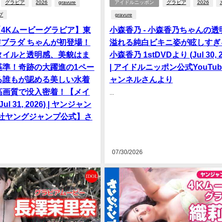
グラビア
2026
gravure
アイドルニッポン
グラビア
2026
プ
gravure
 【4Kムービーグラビア】東
小森香乃 - 小森香乃ちゃんの透
#ブラダ ちゃんが初登場！
溢れる純白ビキニ姿が眩しすぎ
タイルと透明感、美貌はま
小森香乃 1stDVDより (Jul 30, 2
基準！奇跡の大躍進の1ペー
| アイドルニッポン公式YouTub
る誰もが認める美しい水着
ャンネルさんより
高画質で没入密着！【メイ
...
ul 31, 2026) | ヤンジャン
英社ヤングジャンプ公式】さ
07/30/2026