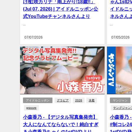
け/虹咲カリナ「雨上がり!18歳!!」
ゃん1stDVD
(Jul 07, 2026) | アイドルニッポン公
イドルニッ
式YouTubeチャンネルさんより
ネルさん
...
...
07/07/2026
07/05/2026
アイドルニッポン
グラビア
2026
水着
ヤンジャン
gravure
ヤングジャン
小森香乃 - 【デジタル写真集発売】
小森香乃 
大人になんてならないで！純白すぎ
#制コレ2
る小森香乃ちゃんの1stDVDより
1stDV