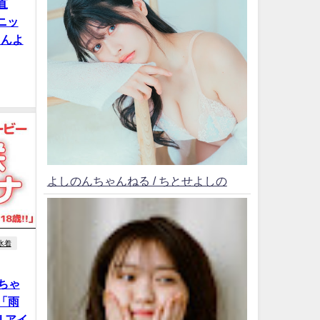
直
ルニッ
さんよ
よしのんちゃんねる / ちとせよしの
水着
ナちゃ
「雨
 | アイ