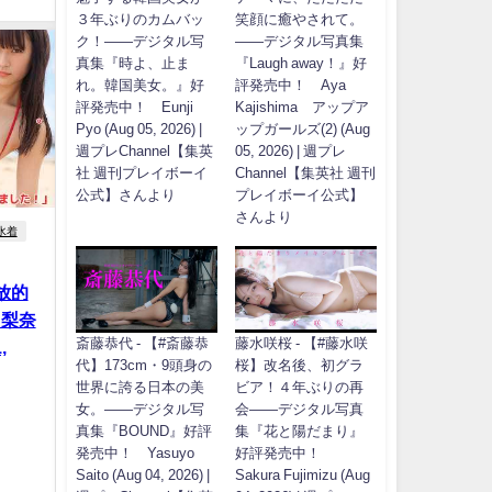
３年ぶりのカムバッ
笑顔に癒やされて。
ク！――デジタル写
――デジタル写真集
真集『時よ、止ま
『Laugh away！』好
れ。韓国美女。』好
評発売中！ Aya
評発売中！ Eunji
Kajishima アップア
Pyo (Aug 05, 2026) |
ップガールズ(2) (Aug
週プレChannel【集英
05, 2026) | 週プレ
社 週刊プレイボーイ
Channel【集英社 週刊
公式】さんより
プレイボーイ公式】
さんより
水着
放的
川梨奈
斎藤恭代 - 【#斎藤恭
藤水咲桜 - 【#藤水咲
,
代】173cm・9頭身の
桜】改名後、初グラ
世界に誇る日本の美
ビア！４年ぶりの再
女。――デジタル写
会――デジタル写真
真集『BOUND』好評
集『花と陽だまり』
発売中！ Yasuyo
好評発売中！
Saito (Aug 04, 2026) |
Sakura Fujimizu (Aug