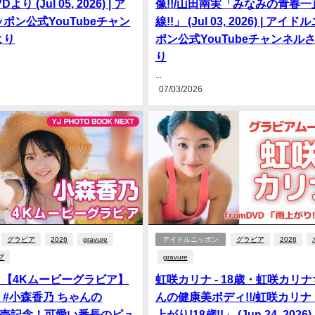
より (Jul 05, 2026) | ア
像!!/山田南実「みなみの青春一
ポン公式YouTubeチャン
線!!」 (Jul 03, 2026) | アイド
より
ポン公式YouTubeチャンネル
り
...
07/03/2026
グラビア
2026
gravure
アイドルニッポン
グラビア
2026
プ
gravure
- 【4Kムービーグラビア】
虹咲カリナ - 18歳・虹咲カリ
4 #小森香乃 ちゃんの
んの健康美ボディ!!/虹咲カリナ
D発売記念！可愛い番長のピュ
上がり!18歳!!」 (Jun 24, 2026)