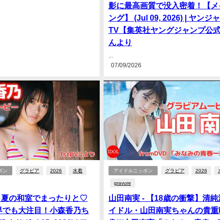
影に最高画質で没入密着！【メ
ング】 (Jul 09, 2026) | ヤンジ
TV【集英社ヤングジャンプ公
んより
...
07/09/2026
ポン
グラビア
2026
水着
アイドルニッポン
グラビア
2026
gravure
- 夏の和室でまったりと♡
山田南実 - 【18歳の衝撃】清
界でも大注目！小森香乃ち
イドル・山田南実ちゃんの貴重