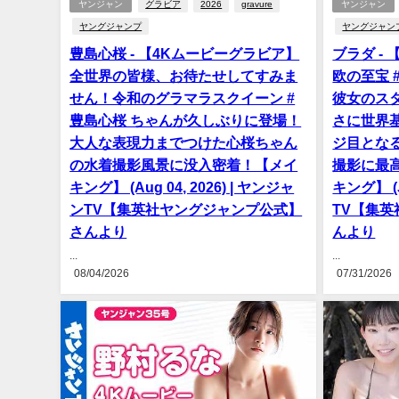
ヤンジャン
グラビア
2026
gravure
ヤンジャン
ヤングジャンプ
ヤングジャン
豊島心桜 - 【4Kムービーグラビア】
ブラダ -
全世界の皆様、お待たせしてすみま
欧の至宝 
せん！令和のグラマラスクイーン #
彼女のス
豊島心桜 ちゃんが久しぶりに登場！
さに世界
大人な表現力までつけた心桜ちゃん
ジ目とな
の水着撮影風景に没入密着！【メイ
撮影に最
キング】 (Aug 04, 2026) | ヤンジャ
キング】 (J
ンTV【集英社ヤングジャンプ公式】
TV【集
さんより
んより
...
...
08/04/2026
07/31/2026