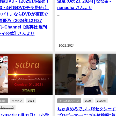
DVD -【2025/1/6発売！
温泉 (Oct 23, 2024) | なな茶 -
.3・4付録DVDチラ見せ♪】
nanacha-さんより
ャパ！』ならDVDが視聴で
...
原優乃（2024年12月27
プレChannel【集英社 週刊
ーイ公式】さんより
10/23/2024
bra
グラビア
2024
ちゅきめろでぃ!
2024
2023年
ちとせよしの
ちゅきめろでぃ! - 🫣セクシー
2024年10月01日） | 小学
プロゲーマーに”ガチ体操服”着