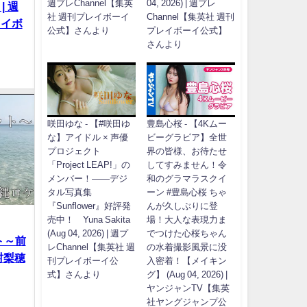
週プレChannel【集英
04, 2026) | 週プレ
| 週
社 週刊プレイボーイ
Channel【集英社 週刊
レイボ
公式】さんより
プレイボーイ公式】
さんより
咲田ゆな - 【#咲田ゆ
豊島心桜 - 【4Kムー
な】アイドル × 声優
ビーグラビア】全世
プロジェクト
界の皆様、お待たせ
「Project LEAP!」の
してすみません！令
メンバー！――デジ
和のグラマラスクイ
タル写真集
ーン #豊島心桜 ちゃ
『Sunflower』好評発
んが久しぶりに登
売中！ Yuna Sakita
場！大人な表現力ま
(Aug 04, 2026) | 週プ
でつけた心桜ちゃん
ト～前
レChannel【集英社 週
の水着撮影風景に没
奥村梨穂
刊プレイボーイ公
入密着！【メイキン
式】さんより
グ】 (Aug 04, 2026) |
ヤンジャンTV【集英
社ヤングジャンプ公