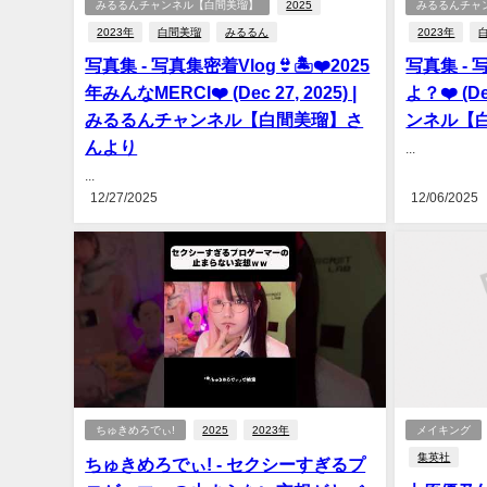
みるるんチャンネル【白間美瑠】
2025
みるるんチャ
2023年
白間美瑠
みるるん
2023年
写真集 - 写真集密着Vlog👙🏝️❤️2025
写真集 -
年みんなMERCI❤️ (Dec 27, 2025) |
よ？❤️ (D
みるるんチャンネル【白間美瑠】さ
ンネル【
んより
...
...
12/27/2025
12/06/2025
ちゅきめろでぃ!
2025
2023年
メイキング
集英社
ちゅきめろでぃ! - セクシーすぎるプ