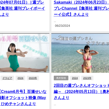
2024年07月01日） | 週プレ
Sakamaki（2024年06月23日） 
el【集英社 週刊プレイボーイ
プレChannel【集英社 週刊プ
んより
ーイ公式】さんより
...
06/23/2024
グラビア
2024
2023年
奥村梨穂
2024
2023年
2回目の週プレさんオフショッ
- 【Cream6月号】百瀬せいな
編～ （2024年05月13日） | 
影オフショット映像 (May
さんより
4) | ひめチャンさんより
...