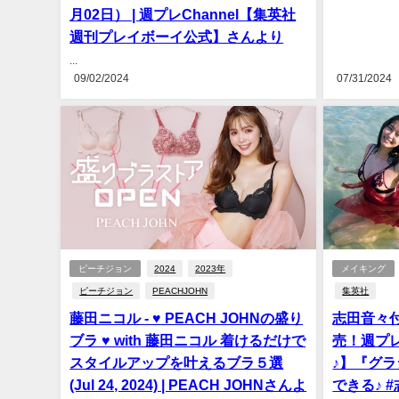
月02日） | 週プレChannel【集英社
週刊プレイボーイ公式】さんより
...
09/02/2024
07/31/2024
ピーチジョン
2024
2023年
メイキング
ピーチジョン
PEACHJOHN
集英社
藤田ニコル - ♥ PEACH JOHNの盛り
志田音々付録
ブラ ♥ with 藤田ニコル 着けるだけで
売！週プレ
スタイルアップを叶えるブラ５選
♪】『グラ
(Jul 24, 2024) | PEACH JOHNさんよ
できる♪ 