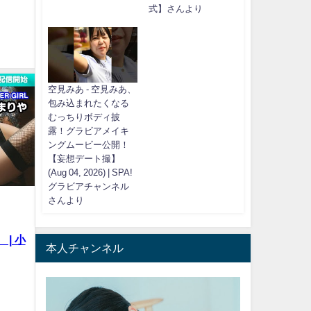
式】さんより
空見みあ - 空見みあ、
包み込まれたくなる
むっちりボディ披
露！グラビアメイキ
ングムービー公開！
【妄想デート撮】
(Aug 04, 2026) | SPA!
グラビアチャンネル
さんより
 | 小
本人チャンネル