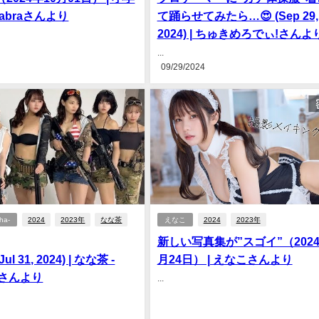
abraさんより
て踊らせてみたら…😍 (Sep 29,
2024) | ちゅきめろでぃ!さんよ
...
09/29/2024
ha-
2024
2023年
なな茶
えなこ
2024
2023年
新しい写真集が”スゴイ”（2024
l 31, 2024) | なな茶 -
月24日） | えなこさんより
a-さんより
...