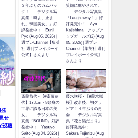
３年ぶりのカムバッ
笑顔に癒やされて。
ク！――デジタル写
――デジタル写真集
真集『時よ、止ま
『Laugh away！』好
れ。韓国美女。』好
評発売中！ Aya
評発売中！ Eunji
Kajishima アップア
Pyo (Aug 05, 2026) |
ップガールズ(2) (Aug
週プレChannel【集英
05, 2026) | 週プレ
社 週刊プレイボーイ
Channel【集英社 週刊
公式】さんより
プレイボーイ公式】
さんより
斎藤恭代 - 【#斎藤恭
藤水咲桜 - 【#藤水咲
代】173cm・9頭身の
桜】改名後、初グラ
世界に誇る日本の美
ビア！４年ぶりの再
4発
女。――デジタル写
会――デジタル写真
ラ見せ
真集『BOUND』好評
集『花と陽だまり』
が視聴
発売中！ Yasuyo
好評発売中！
Saito (Aug 04, 2026) |
Sakura Fujimizu (Aug