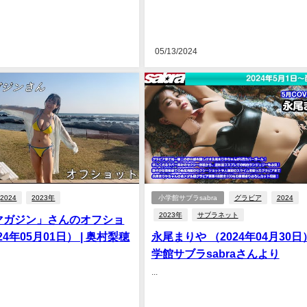
05/13/2024
2024
2023年
小学館サブラsabra
グラビア
2024
2023年
サブラネット
マガジン」さんのオフショ
24年05月01日） | 奥村梨穂
永尾まりや （2024年04月30日）
学館サブラsabraさんより
...