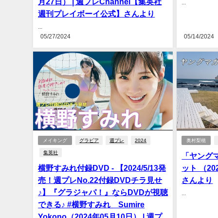
月27日） | 週プレChannel【集英社
...
週刊プレイボーイ公式】さんより
...
05/27/2024
05/14/2024
メイキング
グラビア
週プレ
2024
奥村梨穂
集英社
「ヤング
横野すみれ付録DVD - 【2024/5/13発
ット （20
売！週プレNo.22付録DVDチラ見せ
さんより
♪】『グラジャパ！』ならDVDが視聴
...
できる♪ #横野すみれ Sumire
Yokono（2024年05月10日） | 週プ