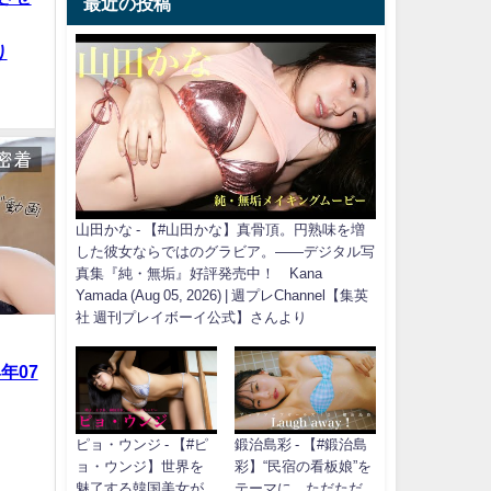
最近の投稿
り
山田かな - 【#山田かな】真骨頂。円熟味を増
した彼女ならではのグラビア。――デジタル写
真集『純・無垢』好評発売中！ Kana
Yamada (Aug 05, 2026) | 週プレChannel【集英
社 週刊プレイボーイ公式】さんより
年07
ピョ・ウンジ - 【#ピ
鍛治島彩 - 【#鍛治島
ョ・ウンジ】世界を
彩】“民宿の看板娘”を
魅了する韓国美女が
テーマに、ただただ