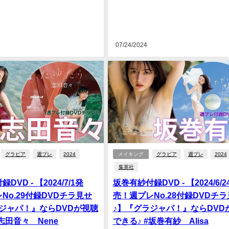
07/24/2024
グラビア
週プレ
2024
メイキング
グラビア
週プレ
2024
集英社
DVD - 【2024/7/1発
坂巻有紗付録DVD - 【2024/6/2
No.29付録DVDチラ見せ
売！週プレNo.28付録DVDチ
ジャパ！』ならDVDが視聴
♪】『グラジャパ！』ならDVD
#志田音々 Nene
できる♪ #坂巻有紗 Alisa