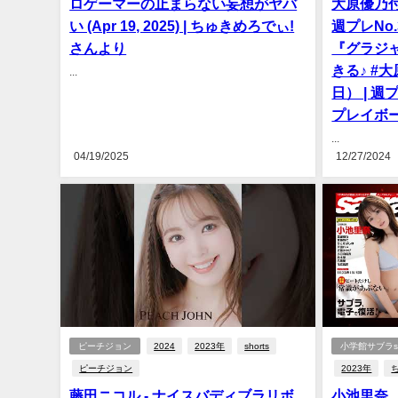
ロゲーマーの止まらない妄想がヤバ
大原優乃付録
い (Apr 19, 2025) | ちゅきめろでぃ!
週プレNo
さんより
『グラジ
きる♪ #大
...
日） | 週
プレイボ
...
04/19/2025
12/27/2024
ピーチジョン
2024
2023年
shorts
小学館サブラsa
ピーチジョン
2023年
藤田ニコル - ナイスバディブラリボ
小池里奈 （