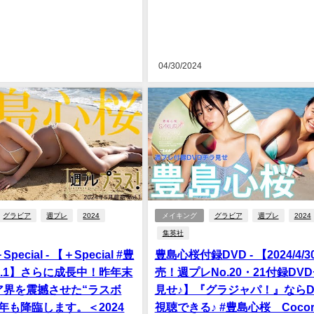
04/30/2024
グラビア
週プレ
2024
メイキング
グラビア
週プレ
2024
集英社
ecial - 【＋Special #豊
豊島心桜付録DVD - 【2024/4/3
ol.1】さらに成長中！昨年末
売！週プレNo.20・21付録DV
ア界を震撼させた“ラスボ
見せ♪】『グラジャパ！』ならD
年も降臨します。＜2024
視聴できる♪ #豊島心桜 Cocor