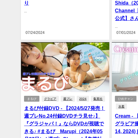
り
Shida（
Chann
...
公式】さ
...
07/24/2024
07/01/2024
まるぴ
グラビア
週プレ
2024
集英社
ひめチャン
水着
まるぴ付録DVD - 【2024/5/27発売！
週プレNo.24付録DVDチラ見せ♪】
Cream 
『グラジャパ！』ならDVDが視聴で
グラビア撮
きる♪ #まるぴ Marupi（2024年05
14, 202