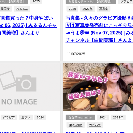
ンネル【白間美瑠】
2025
みるるんチャンネル【白間美瑠】
グラビア
白間美瑠
みるるん
2025
2023年
写真集
 写真集買った？中身やばい
写真集 - 久々のグラビア撮影👙🏝
ec 06, 2025) | みるるんチャ
🇻🇳写真集発売前にこっそり
白間美瑠】さんより
ゃうよ🤭❤️ (Nov 07, 2025) |
チャンネル【白間美瑠】さんよ
...
11/07/2025
グラビア
週プレ
2024
なな茶 -nanacha-
2024
2023年
Roguelike
カビバラ