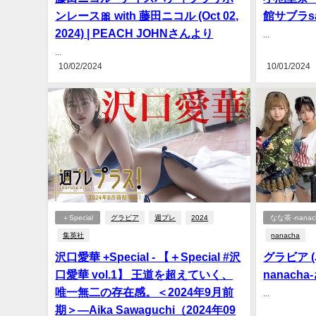
ンレース🎀 with 藤田ニコル (Oct 02,
館サブラs
2024) | PEACH JOHNさんより
...
...
10/02/2024
10/01/2024
＋Special
グラビア
週プレ
2024
なな茶 -nanac
集英社
nanacha
沢口愛華 +Special - 【＋Special #沢
グラビア (Ju
口愛華 vol.1】 王道を超えていく、
nanach
唯一無二の存在感。＜2024年9月前
...
期＞―Aika Sawaguchi（2024年09