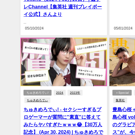
レChannel【集英社 週刊プレイボー
イ公式】さんより
...
05/10/2024
05/01/2024
ちゅきめろでぃ!
2024
2023年
＋Special
ちゅきめろでぃ
集英社
ちゅきめろでぃ! - セクシーすぎるプ
豊島心桜＋Sp
ロゲーマーが質問に"素直"に答えて
島心桜 v
みたらヤバすぎたｗｗｗ😂【30万人
のグラビ
記念】 (Apr 30, 2024) | ちゅきめろで
ス”が、今