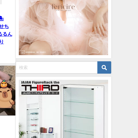
️
見せち
 みるるん
り