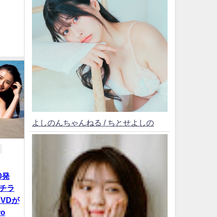
よしのんちゃんねる / ちとせよしの
0発
Dチラ
VDが
o