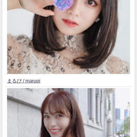
まるぴ / marupi