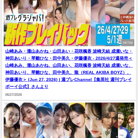
HKT48
山崎あみ・瀧山あかね・山田あい・花咲楓香 波崎天結 成瀬いな・
神田あいり・琴雛ひな・田中美久・伊藤優衣 - 2026/4/27週発売＜
山崎あみ、瀧山あかね、山田あい、花咲楓香 波崎天結 成瀬いな、
神田あいり、琴雛ひな、田中美久、龍（REAL AKIBA BOYZ）、
伊藤優衣＞ (Jun 27, 2026) | 週プレChannel【集英社 週刊プレイ
ボーイ公式】さんより
06/27/2026