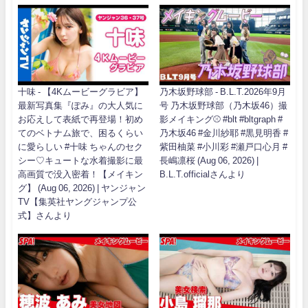
十味 - 【4Kムービーグラビア】
乃木坂野球部 - B.L.T.2026年9月
最新写真集『ぽみ』の大人気に
号 乃木坂野球部（乃木坂46）撮
お応えして表紙で再登場！初め
影メイキング⚾️ #blt #bltgraph #
てのベトナム旅で、困るくらい
乃木坂46 #金川紗耶 #黒見明香 #
に愛らしい #十味 ちゃんのセク
紫田柚菜 #小川彩 #瀬戸口心月 #
シー♡キュートな水着撮影に最
長嶋凛桜 (Aug 06, 2026) |
高画質で没入密着！【メイキン
B.L.T.officialさんより
グ】 (Aug 06, 2026) | ヤンジャン
TV【集英社ヤングジャンプ公
式】さんより