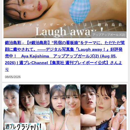
アップアップガールズ(2)
鍛治島彩 - 【#鍛治島彩】“民宿の看板娘”をテーマに、ただただ笑
顔に癒やされて。――デジタル写真集『Laugh away！』好評発
売中！ Aya Kajishima アップアップガールズ(2) (Aug 05,
2026) | 週プレChannel【集英社 週刊プレイボーイ公式】さんよ
り
08/05/2026