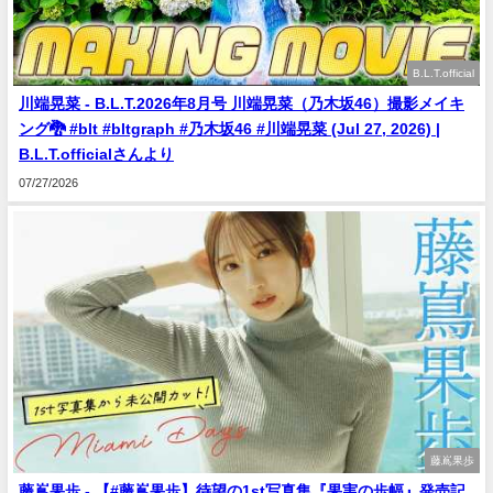
B.L.T.official
川端晃菜 - B.L.T.2026年8月号 川端晃菜（乃木坂46）撮影メイキ
ング🐉 #blt #bltgraph #乃木坂46 #川端晃菜 (Jul 27, 2026) |
B.L.T.officialさんより
07/27/2026
藤嶌果歩
藤嶌果歩 - 【#藤嶌果歩】待望の1st写真集『果実の歩幅』発売記