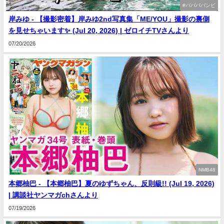
#ババババンビ
岸みゆ - 【撮影密着】岸みゆ2nd写真集「ME/YOU」撮影の裏側
を見せちゃいます✨ (Jul 20, 2026) | ゼロイチTVさんより
07/20/2026
NMB48
本郷柚巴 - 【本郷柚巴】夏のゆずちゃん、反則級!! (Jul 19, 2026)
| 講談社ヤンマガchさんより
07/19/2026