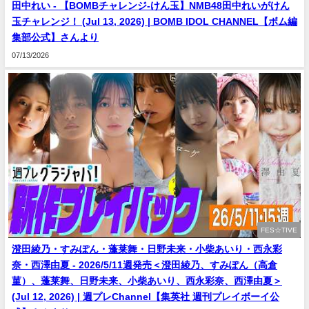
田中れい - 【BOMBチャレンジ-けん玉】NMB48田中れいがけん
玉チャレンジ！ (Jul 13, 2026) | BOMB IDOL CHANNEL【ボム編
集部公式】さんより
07/13/2026
FES☆TIVE
澄田綾乃・すみぽん・蓬莱舞・日野未来・小柴あいり・西永彩
奈・西澤由夏 - 2026/5/11週発売＜澄田綾乃、すみぽん（高倉
菫）、蓬莱舞、日野未来、小柴あいり、西永彩奈、西澤由夏＞
(Jul 12, 2026) | 週プレChannel【集英社 週刊プレイボーイ公