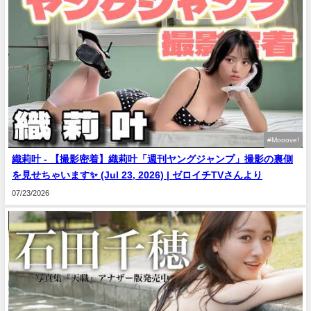
#Mooove!
織莉叶 - 【撮影密着】織莉叶「週刊ヤングジャンプ」撮影の裏側
を見せちゃいます✨ (Jul 23, 2026) | ゼロイチTVさんより
07/23/2026