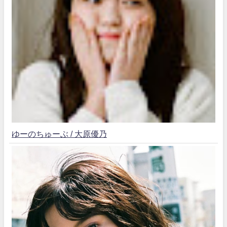
ゆーのちゅーぶ / 大原優乃