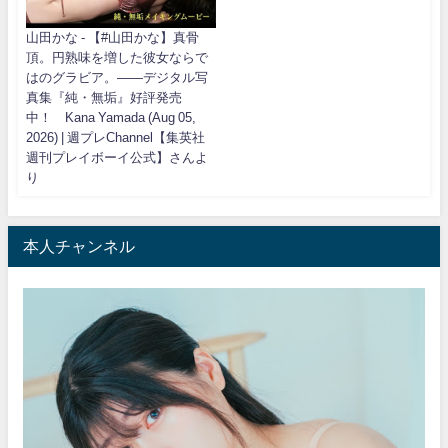
山田かな - 【#山田かな】真骨
頂。円熟味を増した彼女ならで
はのグラビア。――デジタル写
真集『純・無垢』好評発売
中！ Kana Yamada (Aug 05,
2026) | 週プレChannel【集英社
週刊プレイボーイ公式】さんよ
り
本人チャンネル