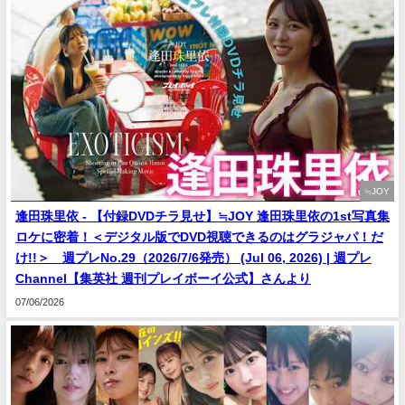
≒JOY
逢田珠里依 - 【付録DVDチラ見せ】≒JOY 逢田珠里依の1st写真集
ロケに密着！＜デジタル版でDVD視聴できるのはグラジャパ！だ
け!!＞ 週プレNo.29（2026/7/6発売） (Jul 06, 2026) | 週プレ
Channel【集英社 週刊プレイボーイ公式】さんより
07/06/2026