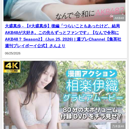
AKB48
大盛真歩 - 【#大盛真歩】後編「つらいこともあったけど、結局
AKB48が大好き。この先もずっとファンです」【なんで令和に
AKB48？ Season2】 (Jun 25, 2026) | 週プレChannel【集英社
週刊プレイボーイ公式】さんより
06/25/2026
乃木坂46