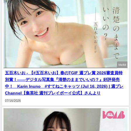
MelMi
五百木いお - 【#五百木いお】春のTGIF 週プレ賞 2026審査員特
別賞！――デジタル写真集『清楚のままでいいの？』好評発売
中！ Karin Inuno #すてねこキャッツ (Jul 16, 2026) | 週プレ
Channel【集英社 週刊プレイボーイ公式】さんより
07/16/2026