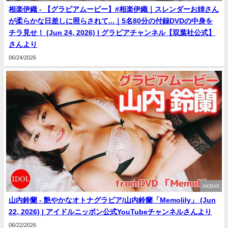
相楽伊織 - 【グラビアムービー】#相楽伊織｜スレンダーお姉さん
が柔らかな日差しに照らされて...｜5名80分の付録DVDの中身を
チラ見せ！ (Jun 24, 2026) | グラビアチャンネル【双葉社公式】
さんより
06/24/2026
AKB48
山内鈴蘭 - 艶やかなオトナグラビア/山内鈴蘭「Memolily」 (Jun
22, 2026) | アイドルニッポン公式YouTubeチャンネルさんより
06/22/2026