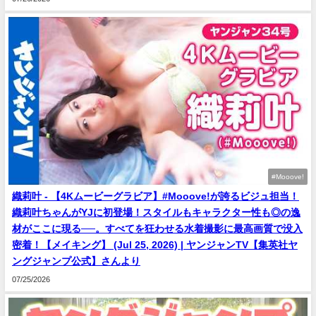
#Mooove!
織莉叶 - 【4Kムービーグラビア】#Mooove!が誇るビジュ担当！
織莉叶ちゃんがYJに初登場！スタイルもキャラクター性も◎の逸
材がここに現る──。すべてを狂わせる水着撮影に最高画質で没入
密着！【メイキング】 (Jul 25, 2026) | ヤンジャンTV【集英社ヤ
ングジャンプ公式】さんより
07/25/2026