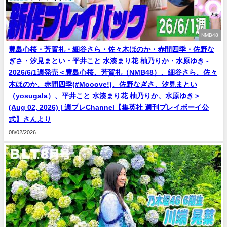
NMB48
豊島心桜・芳賀礼・細谷さら・佐々木ほのか・赤間四季・佐野な
ぎさ・汐見まとい・平井こと 水湊まり花 柚乃りか・水原ゆき -
2026/6/1週発売＜豊島心桜、芳賀礼（NMB48）、細谷さら、佐々
木ほのか、赤間四季(#Mooove!)、佐野なぎさ、汐見まとい
（yosugala）、平井こと 水湊まり花 柚乃りか、水原ゆき＞
(Aug 02, 2026) | 週プレChannel【集英社 週刊プレイボーイ公
式】さんより
08/02/2026