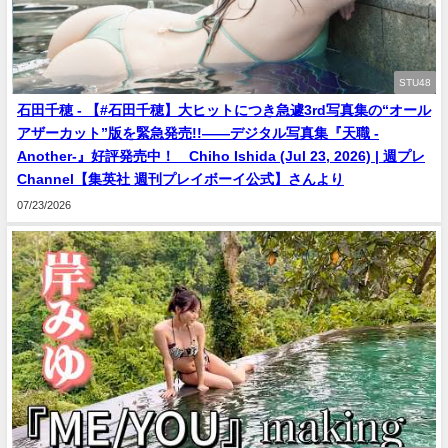
STU48
石田千穂 - 【#石田千穂】大ヒットにつき急遽3rd写真集の“オール
アザーカット”版を緊急発売!!――デジタル写真集『天職 -
Another-』好評発売中！ Chiho Ishida (Jul 23, 2026) | 週プレ
Channel【集英社 週刊プレイボーイ公式】さんより
07/23/2026