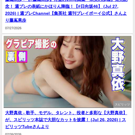
念！ 週プレの表紙にかほりん降臨！【#日向坂46】 (Jul 27,
2026) | 週プレChannel【集英社 週刊プレイボーイ公式】さんよ
り藤嶌果歩
07/27/2026
スピリッツ
大野真依 - 歌手、モデル、タレント、役者と多彩な【大野真依】
が、スピリッツ本誌で大胆なカットを披露！ (Jul 26, 2026) | ス
ピリッツTubeさんより
07/26/2026