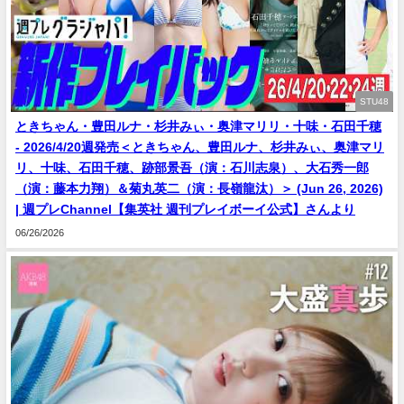
STU48
ときちゃん・豊田ルナ・杉井みぃ・奥津マリリ・十味・石田千穂
- 2026/4/20週発売＜ときちゃん、豊田ルナ、杉井みぃ、奥津マリ
リ、十味、石田千穂、跡部景吾（演：石川志泉）、大石秀一郎
（演：藤本力翔）＆菊丸英二（演：長嶺龍汰）＞ (Jun 26, 2026)
| 週プレChannel【集英社 週刊プレイボーイ公式】さんより
06/26/2026