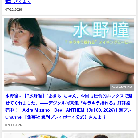
式】さんより
07/12/2026
Devil ANTHEM.
水野瞳 - 【#水野瞳】“あきら”ちゃん、今回も圧倒的ルックスで魅
せてくれました。――デジタル写真集『キラキラ揺れる』好評発
売中！ Akira Mizuno Devil ANTHEM. (Jul 09, 2026) | 週プレ
Channel【集英社 週刊プレイボーイ公式】さんより
07/09/2026