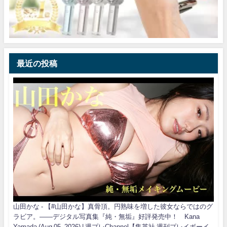
最近の投稿
山田かな - 【#山田かな】真骨頂。円熟味を増した彼女ならではのグ
ラビア。――デジタル写真集『純・無垢』好評発売中！ Kana
Yamada (Aug 05, 2026) | 週プレChannel【集英社 週刊プレイボーイ