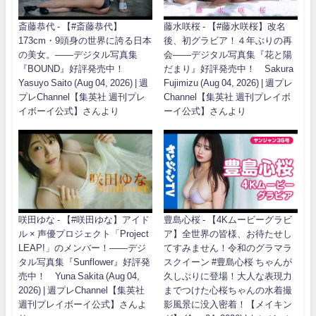
斎藤恭代 - 【#斎藤恭代】
藤水咲桜 - 【#藤水咲桜】改名
173cm・9頭身の世界に誇る日本
後、初グラビア！４年ぶりの再
の美女。――デジタル写真集
会――デジタル写真集『花と陽
『BOUND』好評発売中！
だまり』好評発売中！ Sakura
Yasuyo Saito (Aug 04, 2026) | 週
Fujimizu (Aug 04, 2026) | 週プレ
プレChannel【集英社 週刊プレ
Channel【集英社 週刊プレイボ
イボーイ公式】さんより
ーイ公式】さんより
咲田ゆな - 【#咲田ゆな】アイド
豊島心桜 - 【4Kムービーグラビ
ル × 声優プロジェクト「Project
ア】全世界の皆様、お待たせし
LEAP!」のメンバー！――デジ
てすみません！令和のグラマラ
タル写真集『Sunflower』好評発
スクイーン #豊島心桜 ちゃんが
売中！ Yuna Sakita (Aug 04,
久しぶりに登場！大人な表現力
2026) | 週プレChannel【集英社
までつけた心桜ちゃんの水着撮
週刊プレイボーイ公式】さんよ
影風景に没入密着！【メイキン