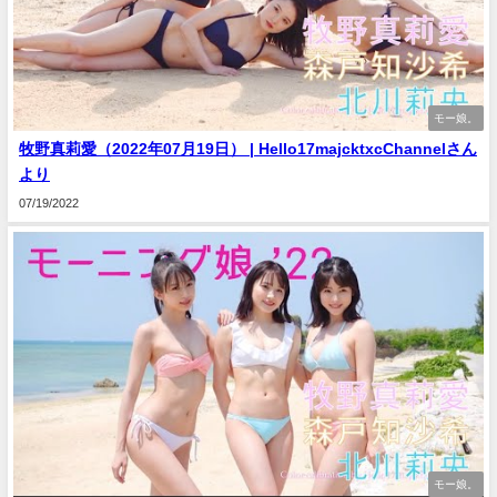
モー娘。
牧野真莉愛（2022年07月19日） | Hello17majcktxcChannelさん
より
07/19/2022
モー娘。