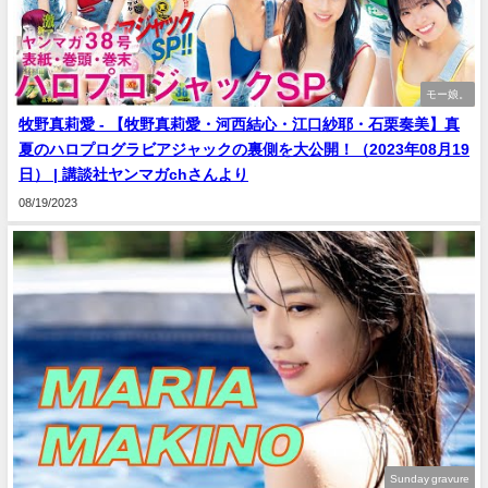
モー娘。
牧野真莉愛 - 【牧野真莉愛・河西結心・江口紗耶・石栗奏美】真
夏のハロプログラビアジャックの裏側を大公開！（2023年08月19
日） | 講談社ヤンマガchさんより
08/19/2023
Sunday gravure