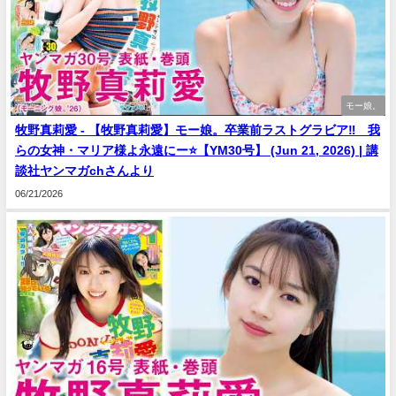
モー娘。
牧野真莉愛 - 【牧野真莉愛】モー娘。卒業前ラストグラビア‼︎ 我
らの女神・マリア様よ永遠にー⭐️【YM30号】 (Jun 21, 2026) | 講
談社ヤンマガchさんより
06/21/2026