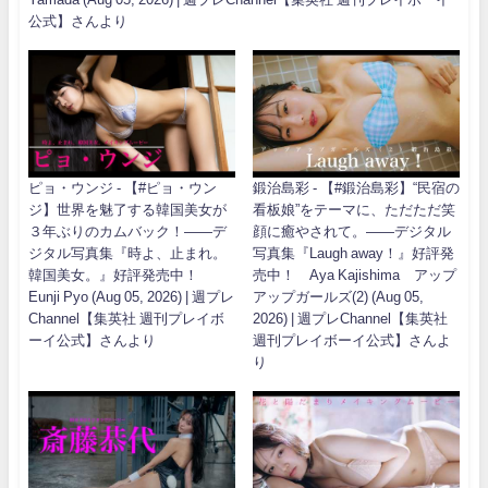
公式】さんより
ピョ・ウンジ - 【#ピョ・ウン
鍛治島彩 - 【#鍛治島彩】“民宿の
ジ】世界を魅了する韓国美女が
看板娘”をテーマに、ただただ笑
３年ぶりのカムバック！――デ
顔に癒やされて。――デジタル
ジタル写真集『時よ、止まれ。
写真集『Laugh away！』好評発
韓国美女。』好評発売中！
売中！ Aya Kajishima アップ
Eunji Pyo (Aug 05, 2026) | 週プレ
アップガールズ(2) (Aug 05,
Channel【集英社 週刊プレイボ
2026) | 週プレChannel【集英社
ーイ公式】さんより
週刊プレイボーイ公式】さんよ
り