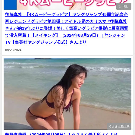
モー娘。
後藤真希 -【4Kムービーグラビア】ヤングジャンプ45周年記念企
画レジェンドグラビア第四弾！アイドル界のカリスマ #後藤真希
さんが約19年ぶりに登場！美しく気高いグラビア撮影に最高画質
で没入密着！【メイキング】（2024年08月29日） | ヤンジャン
TV【集英社ヤングジャンプ公式】さんより
08/29/2024
うさまん鉄工所
牧野真莉愛 （2024年06月09日） | うさまん鉄工所さんより