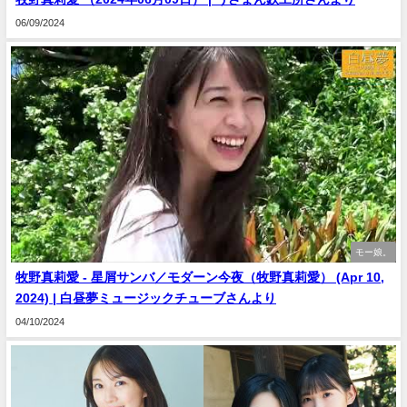
06/09/2024
モー娘。
牧野真莉愛 - 星屑サンバ／モダーン今夜（牧野真莉愛） (Apr 10,
2024) | 白昼夢ミュージックチューブさんより
04/10/2024