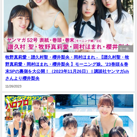
モー娘。
牧野真莉愛・譜久村聖・櫻井梨央・岡村ほまれ - 【譜久村聖・牧
野真莉愛・岡村ほまれ・櫻井梨央 】モーニング娘。’23巻頭＆巻
末SPの裏側を大公開！（2023年11月26日） | 講談社ヤンマガch
さんより櫻井梨央
11/26/2023