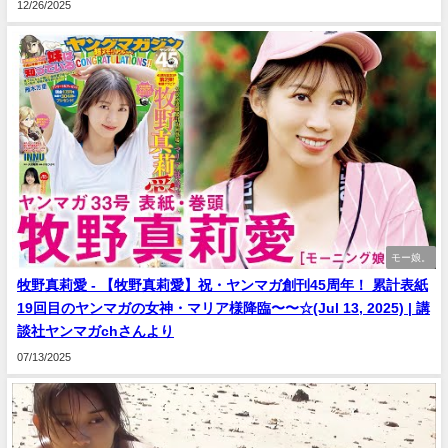
12/26/2025
モー娘。
牧野真莉愛 - 【牧野真莉愛】祝・ヤンマガ創刊45周年！ 累計表紙
19回目のヤンマガの女神・マリア様降臨〜〜☆(Jul 13, 2025) | 講
談社ヤンマガchさんより
07/13/2025