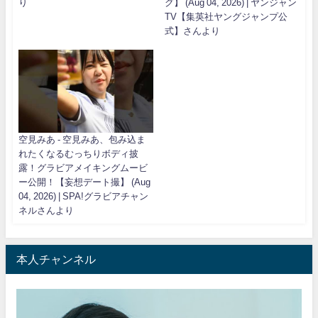
り
グ】 (Aug 04, 2026) | ヤンジャン
TV【集英社ヤングジャンプ公
式】さんより
空見みあ - 空見みあ、包み込ま
れたくなるむっちりボディ披
露！グラビアメイキングムービ
ー公開！【妄想デート撮】 (Aug
04, 2026) | SPA!グラビアチャン
ネルさんより
本人チャンネル