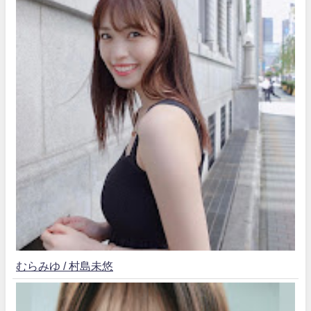
むらみゆ / 村島未悠