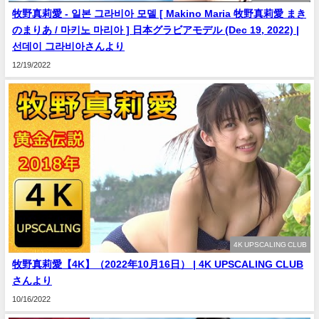
牧野真莉愛 - 일본 그라비아 모델 [ Makino Maria 牧野真莉愛 まき
のまりあ / 마키노 마리아 ] 日本グラビアモデル (Dec 19, 2022) |
선데이 그라비아さんより
12/19/2022
4K UPSCALING CLUB
牧野真莉愛【4K】（2022年10月16日） | 4K UPSCALING CLUB
さんより
10/16/2022