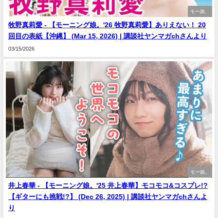
モー娘。
牧野真莉愛 - 【モーニング娘。'26 牧野真莉愛】ありえない！ 20
回目の表紙【沖縄】 (Mar 15, 2026) | 講談社ヤンマガchさんより
03/15/2026
モー娘。
井上春華 - 【モーニング娘。'25 井上春華】モコモコ&コスプレ!?
【ギターにも挑戦!?】 (Dec 26, 2025) | 講談社ヤンマガchさんよ
り