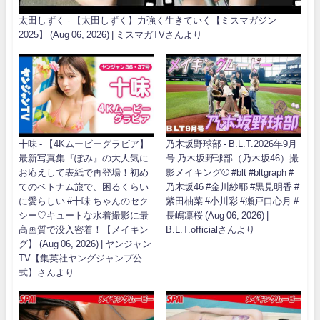
太田しずく - 【太田しずく】力強く生きていく【ミスマガジン
2025】 (Aug 06, 2026) | ミスマガTVさんより
十味 - 【4Kムービーグラビア】
乃木坂野球部 - B.L.T.2026年9月
最新写真集『ぽみ』の大人気に
号 乃木坂野球部（乃木坂46）撮
お応えして表紙で再登場！初め
影メイキング⚾️ #blt #bltgraph #
てのベトナム旅で、困るくらい
乃木坂46 #金川紗耶 #黒見明香 #
に愛らしい #十味 ちゃんのセク
紫田柚菜 #小川彩 #瀬戸口心月 #
シー♡キュートな水着撮影に最
長嶋凛桜 (Aug 06, 2026) |
高画質で没入密着！【メイキン
B.L.T.officialさんより
グ】 (Aug 06, 2026) | ヤンジャン
TV【集英社ヤングジャンプ公
式】さんより