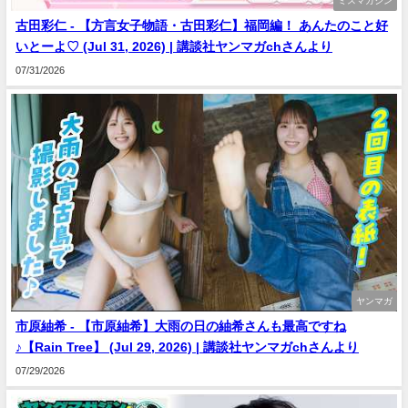
ミスマガジン
古田彩仁 - 【方言女子物語・古田彩仁】福岡編！ あんたのこと好
いとーよ♡ (Jul 31, 2026) | 講談社ヤンマガchさんより
07/31/2026
ヤンマガ
市原紬希 - 【市原紬希】大雨の日の紬希さんも最高ですね
♪【Rain Tree】 (Jul 29, 2026) | 講談社ヤンマガchさんより
07/29/2026