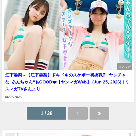
ミスマガ
江下晏梨 - 【江下晏梨】ドキドキのスケボー初挑戦⁉️ ヤンチャ
な“あんちゃん“もGOOD❤️【ヤンマガWeb】 (Jun 25, 2026) | ミ
スマガTVさんより
06/25/2026
1 / 38