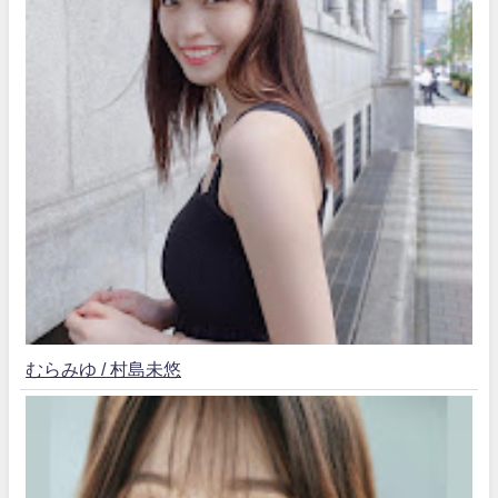
むらみゆ / 村島未悠