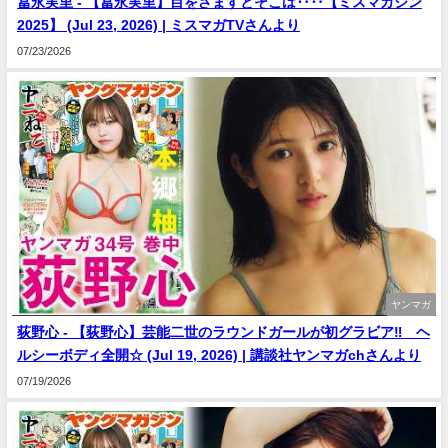
冨永実里 - 【冨永実里】目をさますとそこは‥‥【ミスマガジン
2025】 (Jul 23, 2026) | ミスマガTVさんより
07/23/2026
ヤンマガ
荻野心 - 【荻野心】芸能二世のラウンドガールが初グラビア‼︎ ヘ
ルシーボディ全開☆ (Jul 19, 2026) | 講談社ヤンマガchさんより
07/19/2026