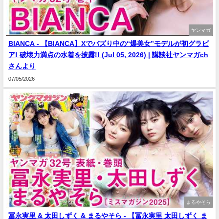
ヤンマガ
BIANCA - 【BIANCA】Xでバズり中の“爆美女”モデルが初グラビ
ア! 破壊力満点の水着を披露!! (Jul 05, 2026) | 講談社ヤンマガch
さんより
07/05/2026
まるやそら
冨永実里 & 太田しずく & まるやそら - 【冨永実里 太田しずく ま