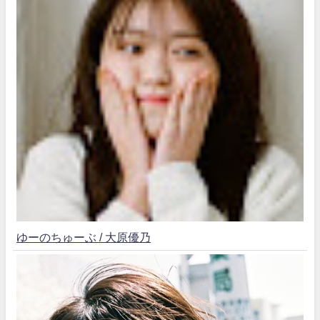
ゆーのちゅーぶ / 大原優乃