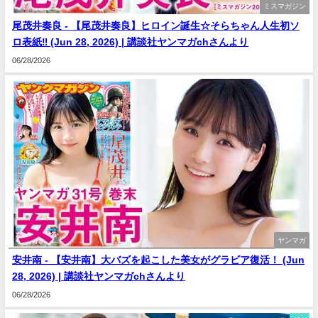
ミスマガジン
尾茂井奏良 - 【尾茂井奏良】ヒロイン誕生☆そらちゃん人生初ソ
ロ表紙‼ (Jun 28, 2026) | 講談社ヤンマガchさんより
06/28/2026
ヤンマガ
安井南 - 【安井南】大バズを起こした美女がグラビア復活！ (Jun
28, 2026) | 講談社ヤンマガchさんより
06/28/2026