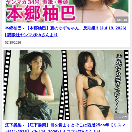
NMB48
本郷柚巴 - 【本郷柚巴】夏のゆずちゃん、反則級!! (Jul 19, 2026)
| 講談社ヤンマガchさんより
07/19/2026
ミスマガ
江下晏梨 - 【江下晏梨】目を覚ますとそこは西暦25××年【ミスマ
ガジン2025】 (Jul 16, 2026) | ミスマガTVさんより