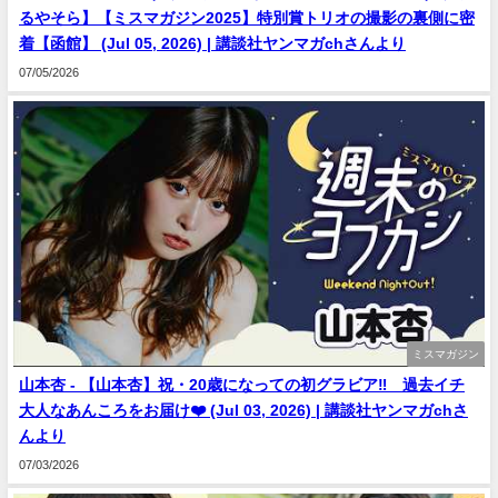
るやそら】【ミスマガジン2025】特別賞トリオの撮影の裏側に密
着【函館】 (Jul 05, 2026) | 講談社ヤンマガchさんより
07/05/2026
ミスマガジン
山本杏 - 【山本杏】祝・20歳になっての初グラビア‼︎ 過去イチ
大人なあんころをお届け❤️ (Jul 03, 2026) | 講談社ヤンマガchさ
んより
07/03/2026