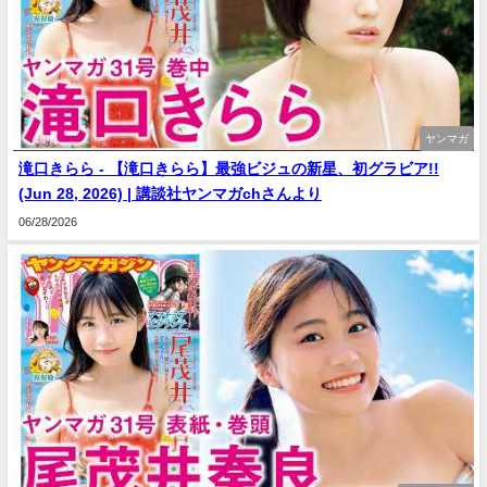
ヤンマガ
滝口きらら - 【滝口きらら】最強ビジュの新星、初グラビア!!
(Jun 28, 2026) | 講談社ヤンマガchさんより
06/28/2026