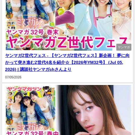
ヤンマガ
ヤンマガZ世代フェス - 【ヤンマガZ世代フェス】新企画！ 夢に向
かって突き進むZ世代4名を紹介☆【2026年YM32号】 (Jul 05,
2026) | 講談社ヤンマガchさんより
07/05/2026