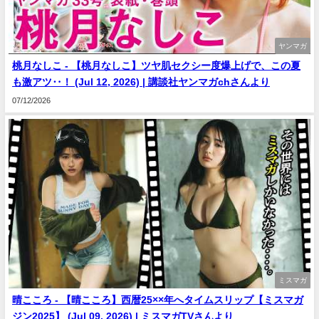
ヤンマガ
桃月なしこ - 【桃月なしこ】ツヤ肌セクシー度爆上げで、この夏
も激アツ‥！ (Jul 12, 2026) | 講談社ヤンマガchさんより
07/12/2026
ミスマガ
晴こころ - 【晴こころ】西暦25××年へタイムスリップ【ミスマガ
ジン2025】 (Jul 09, 2026) | ミスマガTVさんより