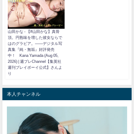
山田かな - 【#山田かな】真骨
頂。円熟味を増した彼女ならで
はのグラビア。――デジタル写
真集『純・無垢』好評発売
中！ Kana Yamada (Aug 05,
2026) | 週プレChannel【集英社
週刊プレイボーイ公式】さんよ
り
本人チャンネル