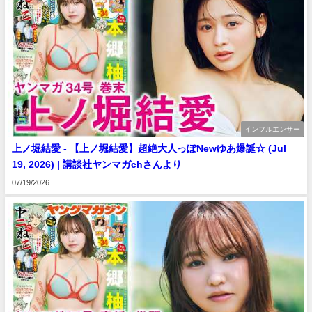
インフルエンサー
上ノ堀結愛 - 【上ノ堀結愛】超絶大人っぽNewゆあ爆誕☆ (Jul
19, 2026) | 講談社ヤンマガchさんより
07/19/2026