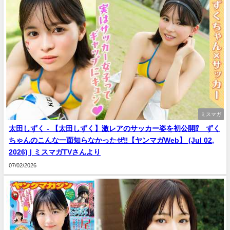
ミスマガ
太田しずく - 【太田しずく】激レアのサッカー姿を初公開⁉️ ずく
ちゃんのこんな一面知らなかったぜ‼︎【ヤンマガWeb】 (Jul 02,
2026) | ミスマガTVさんより
07/02/2026