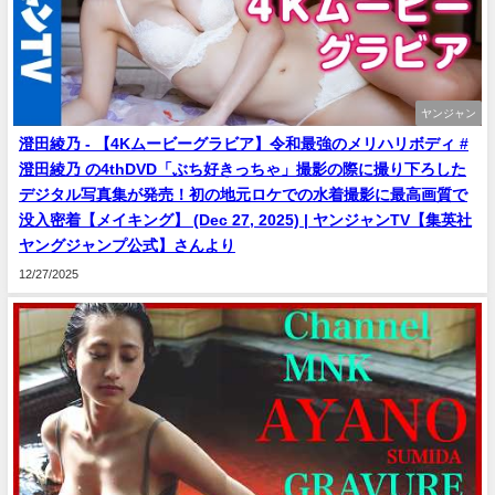
ヤンジャン
澄田綾乃 - 【4Kムービーグラビア】令和最強のメリハリボディ #
澄田綾乃 の4thDVD「ぶち好きっちゃ」撮影の際に撮り下ろした
デジタル写真集が発売！初の地元ロケでの水着撮影に最高画質で
没入密着【メイキング】 (Dec 27, 2025) | ヤンジャンTV【集英社
ヤングジャンプ公式】さんより
12/27/2025