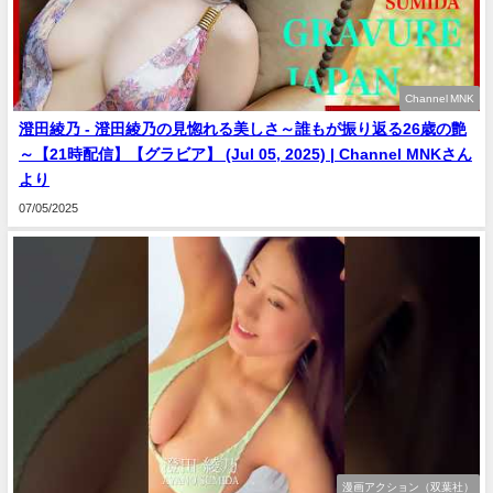
Channel MNK
澄田綾乃 - 澄田綾乃の見惚れる美しさ～誰もが振り返る26歳の艶
～【21時配信】【グラビア】 (Jul 05, 2025) | Channel MNKさん
より
07/05/2025
漫画アクション（双葉社）