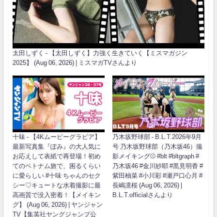
太田しずく - 【太田しずく】力強く生きていく【ミスマガジン
2025】 (Aug 06, 2026) | ミスマガTVさんより
十味 - 【4Kムービーグラビア】
乃木坂野球部 - B.L.T.2026年9月
最新写真集『ぽみ』の大人気に
号 乃木坂野球部（乃木坂46）撮
お応えして表紙で再登場！初め
影メイキング⚾️ #blt #bltgraph #
てのベトナム旅で、困るくらい
乃木坂46 #金川紗耶 #黒見明香 #
に愛らしい #十味 ちゃんのセク
紫田柚菜 #小川彩 #瀬戸口心月 #
シー♡キュートな水着撮影に最
長嶋凛桜 (Aug 06, 2026) |
高画質で没入密着！【メイキン
B.L.T.officialさんより
グ】 (Aug 06, 2026) | ヤンジャン
TV【集英社ヤングジャンプ公