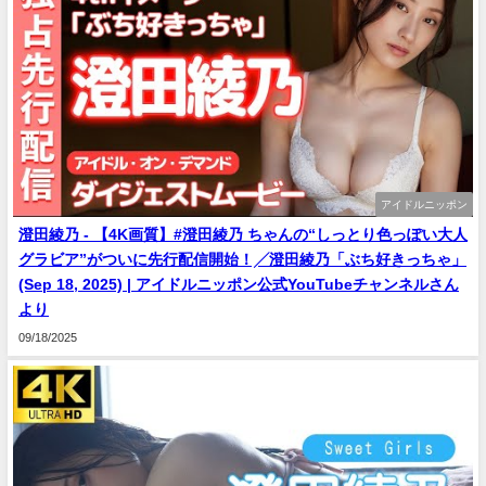
アイドルニッポン
澄田綾乃 - 【4K画質】#澄田綾乃 ちゃんの“しっとり色っぽい大人
グラビア”がついに先行配信開始！╱澄田綾乃「ぶち好きっちゃ」
(Sep 18, 2025) | アイドルニッポン公式YouTubeチャンネルさん
より
09/18/2025