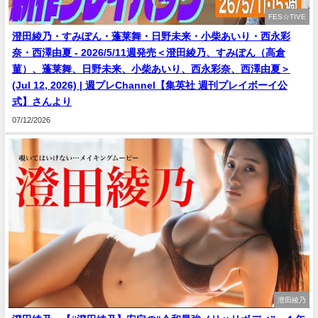
FES☆TIVE
澄田綾乃・すみぽん・蓬莱舞・日野未来・小柴あいり・西永彩
奈・西澤由夏 - 2026/5/11週発売＜澄田綾乃、すみぽん（高倉
菫）、蓬莱舞、日野未来、小柴あいり、西永彩奈、西澤由夏＞
(Jul 12, 2026) | 週プレChannel【集英社 週刊プレイボーイ公
式】さんより
07/12/2026
澄田綾乃