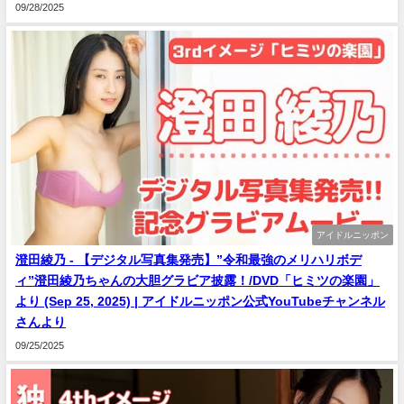
09/28/2025
アイドルニッポン
澄田綾乃 - 【デジタル写真集発売】”令和最強のメリハリボデ
ィ”澄田綾乃ちゃんの大胆グラビア披露！/DVD「ヒミツの楽園」
より (Sep 25, 2025) | アイドルニッポン公式YouTubeチャンネル
さんより
09/25/2025