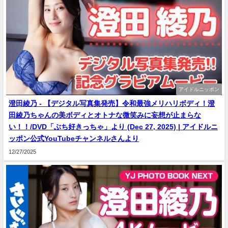
アイドルニッポン
澄田綾乃 - 【デジタル写真集発売】令和最強メリハリボディ！澄
田綾乃ちゃんの美ボディとオトナな微笑みに妄想が止まらな
い！！/DVD「ぶち好きっちゃ」より (Dec 27, 2025) | アイドルニ
ッポン公式YouTubeチャンネルさんより
12/27/2025