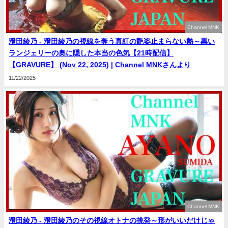
Channel MNK
澄田綾乃 - 澄田綾乃の視線を奪う真紅の艶姿止まらない熱～黒い
ランジェリーの奥に隠した本当の色気【21時配信】
【GRAVURE】 (Nov 22, 2025) | Channel MNKさんより
11/22/2025
Channel MNK
澄田綾乃 - 澄田綾乃のその視線オトナの挑発～形がいいだけじゃ