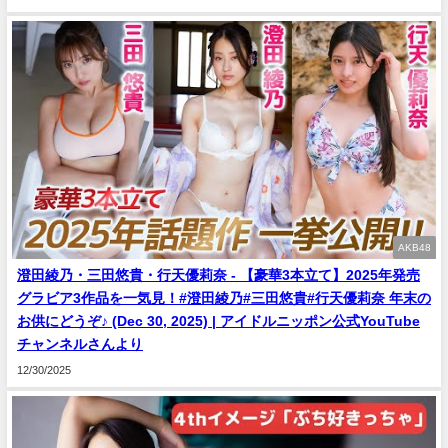
AKB48
澄田綾乃・三田悠貴・行天優莉奈 - 【豪華3本立て】2025年発売
グラビア3作品を一気見！#澄田綾乃#三田悠貴#行天優莉奈 年末の
お供にどうぞ♪ (Dec 30, 2025) | アイドルニッポン公式YouTube
チャンネルさんより
12/30/2025