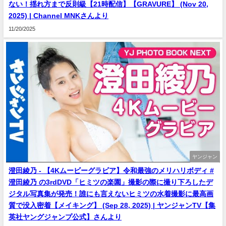
ない！揺れ方まで反則級【21時配信】【GRAVURE】 (Nov 20,
2025) | Channel MNKさんより
11/20/2025
ヤンジャン
澄田綾乃 - 【4Kムービーグラビア】令和最強のメリハリボディ #
澄田綾乃 の3rdDVD「ヒミツの楽園」撮影の際に撮り下ろしたデ
ジタル写真集が発売！誰にも言えないヒミツの水着撮影に最高画
質で没入密着【メイキング】 (Sep 28, 2025) | ヤンジャンTV【集
英社ヤングジャンプ公式】さんより