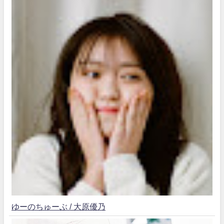
ゆーのちゅーぶ / 大原優乃