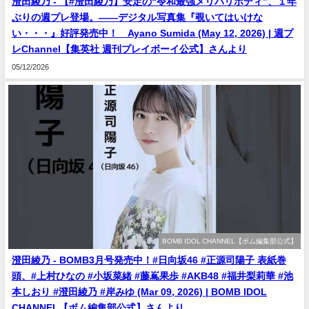
澄田綾乃 - 【#澄田綾乃】安定の“令和最強メリハリボディ”、１年
ぶりの週プレ登場。――デジタル写真集『覗いてはいけな
い・・・』好評発売中！ Ayano Sumida (May 12, 2026) | 週プ
レChannel【集英社 週刊プレイボーイ公式】さんより
05/12/2026
BOMB IDOL CHANNEL【ボム編集部公式】
澄田綾乃 - BOMB3月号発売中！#日向坂46 #正源司陽子 表紙巻
頭、#上村ひなの #小坂菜緒 #藤嶌果歩 #AKB48 #福井梨莉華 #池
本しおり #澄田綾乃 #岸みゆ (Mar 09, 2026) | BOMB IDOL
CHANNEL【ボム編集部公式】さんより