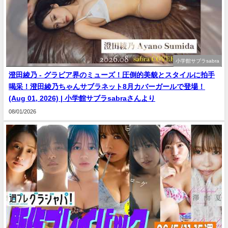
小学館サブラsabra
澄田綾乃 - グラビア界のミューズ！圧倒的美貌とスタイルに拍手
喝采！澄田綾乃ちゃんサブラネット8月カバーガールで登場！
(Aug 01, 2026) | 小学館サブラsabraさんより
08/01/2026