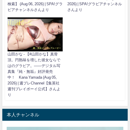
検索】 (Aug 06, 2026) | SPA!グラ
2026) | SPA!グラビアチャンネル
ビアチャンネルさんより
さんより
山田かな - 【#山田かな】真骨
頂。円熟味を増した彼女ならで
はのグラビア。――デジタル写
真集『純・無垢』好評発売
中！ Kana Yamada (Aug 05,
2026) | 週プレChannel【集英社
週刊プレイボーイ公式】さんよ
り
本人チャンネル