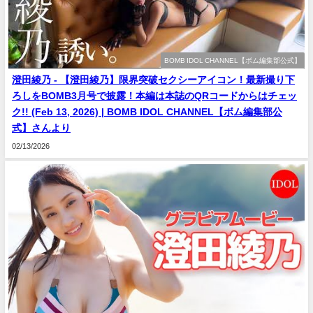
BOMB IDOL CHANNEL【ボム編集部公式】
澄田綾乃 - 【澄田綾乃】限界突破セクシーアイコン！最新撮り下
ろしをBOMB3月号で披露！本編は本誌のQRコードからはチェッ
ク!! (Feb 13, 2026) | BOMB IDOL CHANNEL【ボム編集部公
式】さんより
02/13/2026