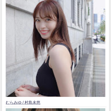
むらみゆ / 村島未悠