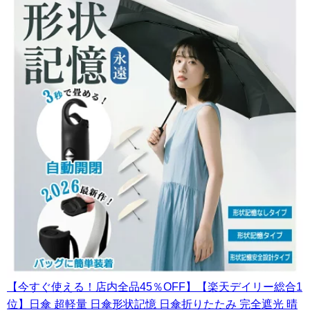
【今すぐ使える！店内全品45％OFF】【楽天デイリー総合1
位】日傘 超軽量 日傘形状記憶 日傘折りたたみ 完全遮光 晴