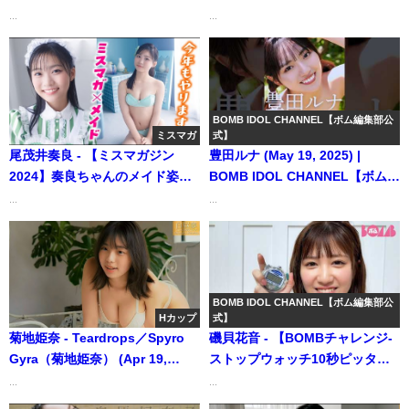
発グラビア～誘惑するFカップ
チャンネルさんより
...
...
【21時配信】【GRAVURE】
(Oct 10, 2025) | Channel MNK
さんより
BOMB IDOL CHANNEL【ボム編集部公
ミスマガ
式】
尾茂井奏良 - 【ミスマガジン
豊田ルナ (May 19, 2025) |
2024】奏良ちゃんのメイド姿が
BOMB IDOL CHANNEL【ボム編
マブしいぜ！【尾茂井奏良】
集部公式】さんより
...
...
（2024年11月28日） | ミスマガ
TVさんより
BOMB IDOL CHANNEL【ボム編集部公
Hカップ
式】
菊地姫奈 - Teardrops／Spyro
磯貝花音 - 【BOMBチャレンジ-
Gyra（菊地姫奈） (Apr 19,
ストップウォッチ10秒ピッタ
2024) | 白昼夢ミュージックチュ
リ】磯貝花音(Sophia la Mode)
...
...
ーブさんより
ストップウォッチ10秒ピッタリ