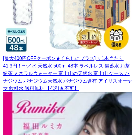
[最大400円OFFクーポン★くらしにプラス] ＼1本当たり
41.3円！〜／水 天然水 500ml 48本 ラベルレス 備蓄水 お茶
緑茶 ミネラルウォーター 富士山の天然水 富士山 ケース バ
ナジウム バナジウム天然水 バナジウム含有 アイリスオーヤ
マ 飲料水 送料無料 【代引き不可】