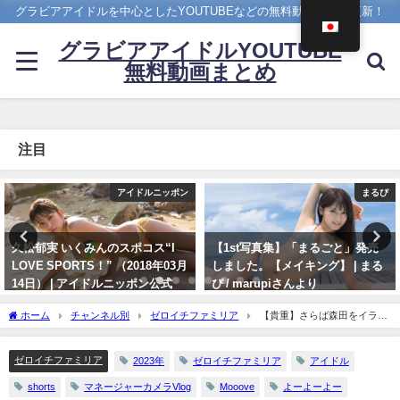
グラビアアイドルを中心としたYOUTUBEなどの無料動画を日々更新！
グラビアアイドルYOUTUBE
無料動画まとめ
注目
まるぴ
写真集PV
【1st写真集】「まるごと」発売
櫻井音乃 写真集PV - 【#櫻井音
しました。【メイキング】 | まる
乃】21歳、音乃パイセンのオトナ
ぴ / marupiさんより
な挑戦ーOtono Sakurai（2023年
12月20日） | 週プレChannel【集
11/07/2023
ホーム
チャンネル別
ゼロイチファミリア
【貴重】さらば森田をイラつ
英社 週刊プレイボーイ公式】さん
かせるゲーム | ゼロイチTVさんより
より
ゼロイチファミリア
2023年
ゼロイチファミリア
アイドル
12/20/2023
shorts
マネージャーカメラVlog
Mooove
よーよーよー