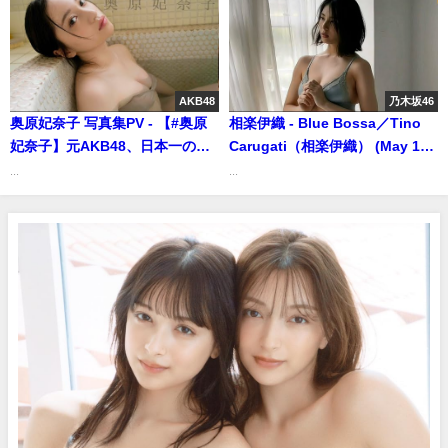
で止められるか!? (May 02,
2026) | BOMB IDOL
CHANNEL【ボム編集部公式】さ
んより
AKB48
乃木坂46
奥原妃奈子 写真集PV - 【#奥原
相楽伊織 - Blue Bossa／Tino
妃奈子】元AKB48、日本一のミ
Carugati（相楽伊織） (May 17,
ス & キャンパスを決める「MISS
2024) | 白昼夢ミュージックチュ
...
...
OF MISS 2025」ファイナリスト
ーブさんより
の初デジタル写真集『ひなこと
ば』が好評発売中！ Hinako
OKIHARA（2525/May/14） | 週
プレChannel【集英社 週刊プレ
イボーイ公式】さんより