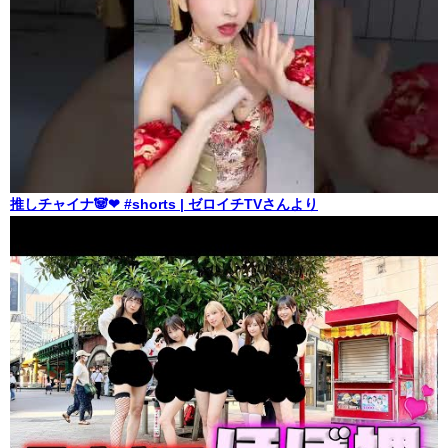
推しチャイナ🐼❤ #shorts | ゼロイチTVさんより