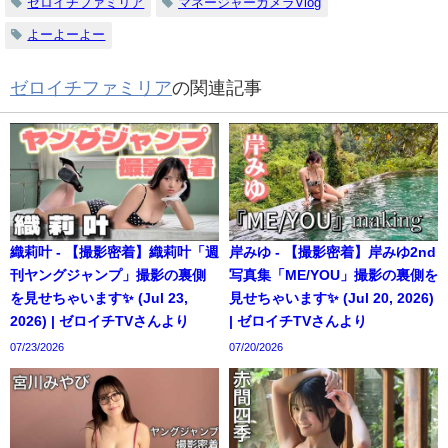
ゼロイチファミリア
マネージャーカメラVlog
よーよーよー
ゼロイチファミリア
の関連記事
織莉叶 - 【撮影密着】織莉叶「週
岸みゆ - 【撮影密着】岸みゆ2nd
刊ヤングジャンプ」撮影の裏側
写真集「ME/YOU」撮影の裏側を
を見せちゃいます✨ (Jul 23,
見せちゃいます✨ (Jul 20, 2026)
2026) | ゼロイチTVさんより
| ゼロイチTVさんより
07/23/2026
07/20/2026