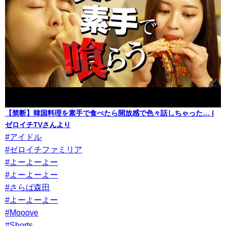
【禁断】韓国料理を素手で食べたら開放感で色々話しちゃった… |
ゼロイチTVさんより
#アイドル
#ゼロイチファミリア
#よーよーよー
#よーよーよー
#さらば森田
#よーよーよー
#Mooove
#Shorts