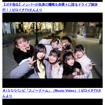
【ガチ告白】メンバーが自身の懺悔を赤裸々に語るドライブ旅決
行！ | ゼロイチTVさんより
＃ババババンビ「スノードーム」（Music Video） | ゼロイチTVさ
んより