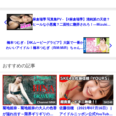
麻倉瑞季 写真集PV - 【#麻倉瑞季】清純派の天使？
ヒールな小悪魔？二面性に翻弄されろ！―Mizuki
Asakura（2023年10月12日） | 週プレChannel【集
英社 週刊プレイボーイ公式】さんより
橋本つむぎ -【4Kムービーグラビア】大阪で一番か
わいいアイドル！橋本つむぎ（ЯiM:MiR）ちゃんの
スーパーキュートな水着撮影に最高画質で没入密
着！【メイキング】（2023年10月13日） | ヤンジャ
ンTV【集英社ヤングジャンプ公式】さんより
おすすめの記事
Channel MNK
SKE48
菊地姫奈 - 菊地姫奈の大人の色香
佐藤佳穂 （2021年07月16日） |
が溢れ出す～限界ギリギリの挑
アイドルニッポン公式YouTube