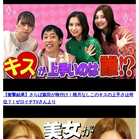
【衝撃結果】さらば森田が格付け！桃月なしこのキスの上手さは何
位？ | ゼロイチTVさんより