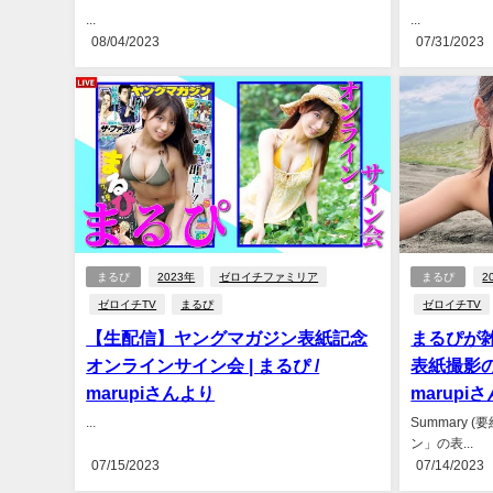
...
...
08/04/2023
07/31/2023
まるぴ
2023年
ゼロイチファミリア
まるぴ
2
ゼロイチTV
まるぴ
ゼロイチTV
【生配信】ヤングマガジン表紙記念
まるぴが
オンラインサイン会 | まるぴ /
表紙撮影の
marupiさんより
marupi
...
Summary
ン」の表...
07/15/2023
07/14/2023