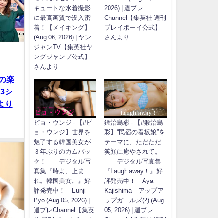
キュートな水着撮影
2026) | 週プレ
に最高画質で没入密
Channel【集英社 週刊
着！【メイキング】
プレイボーイ公式】
(Aug 06, 2026) | ヤン
さんより
ジャンTV【集英社ヤ
ングジャンプ公式】
さんより
の楽
23シ
んより
ピョ・ウンジ - 【#ピ
鍛治島彩 - 【#鍛治島
ョ・ウンジ】世界を
彩】“民宿の看板娘”を
魅了する韓国美女が
テーマに、ただただ
３年ぶりのカムバッ
笑顔に癒やされて。
ク！――デジタル写
――デジタル写真集
真集『時よ、止ま
『Laugh away！』好
れ。韓国美女。』好
評発売中！ Aya
評発売中！ Eunji
Kajishima アップア
Pyo (Aug 05, 2026) |
ップガールズ(2) (Aug
週プレChannel【集英
05, 2026) | 週プレ