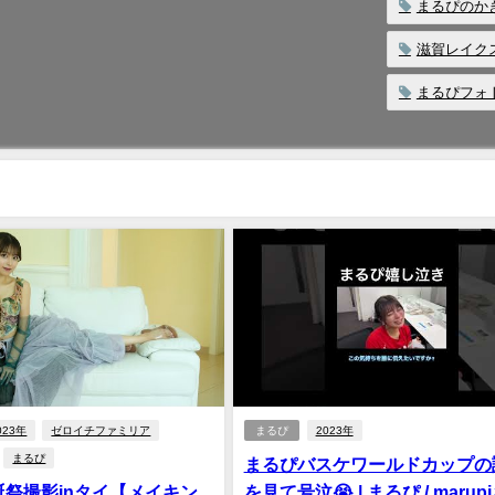
まるぴのか
滋賀レイク
まるぴフォ
023年
ゼロイチファミリア
まるぴ
2023年
まるぴ
まるぴバスケワールドカップの
誕祭撮影inタイ【メイキン
を見て号泣😭 | まるぴ / marup