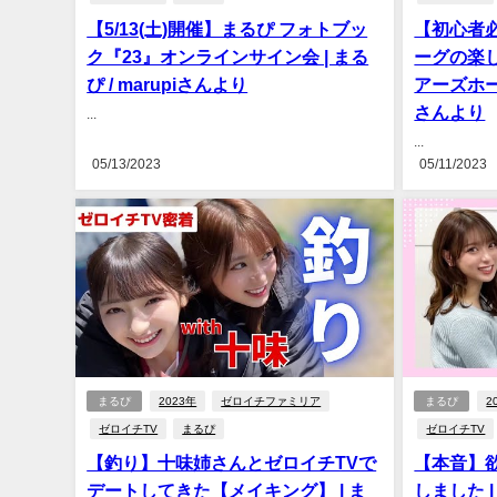
【5/13(土)開催】まるぴ フォトブッ
【初心者
ク『23』オンラインサイン会 | まる
ーグの楽
ぴ / marupiさんより
アーズホーム
さんより
...
...
05/13/2023
05/11/2023
まるぴ
2023年
ゼロイチファミリア
まるぴ
2
ゼロイチTV
まるぴ
ゼロイチTV
【釣り】十味姉さんとゼロイチTVで
【本音】
デートしてきた【メイキング】 | ま
しました |