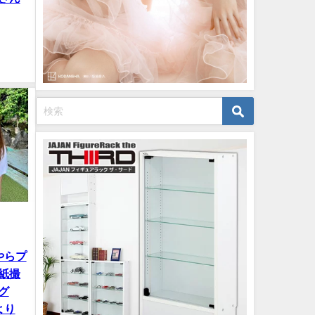
やらプ
紙撮
グ
んより