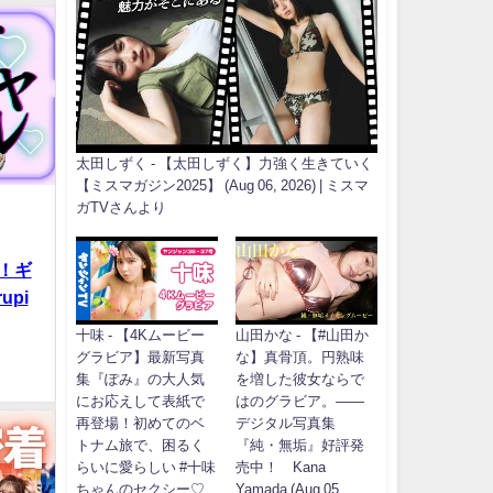
太田しずく - 【太田しずく】力強く生きていく
【ミスマガジン2025】 (Aug 06, 2026) | ミスマ
ガTVさんより
！ギ
upi
十味 - 【4Kムービー
山田かな - 【#山田か
グラビア】最新写真
な】真骨頂。円熟味
集『ぽみ』の大人気
を増した彼女ならで
にお応えして表紙で
はのグラビア。――
再登場！初めてのベ
デジタル写真集
トナム旅で、困るく
『純・無垢』好評発
らいに愛らしい #十味
売中！ Kana
ちゃんのセクシー♡
Yamada (Aug 05,