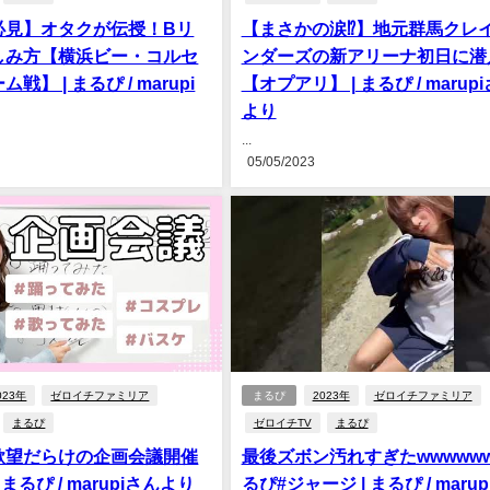
必見】オタクが伝授！Bリ
【まさかの涙⁉︎】地元群馬クレ
しみ方【横浜ビー・コルセ
ンダーズの新アリーナ初日に潜
戦】 | まるぴ / marupi
【オプアリ】 | まるぴ / marup
より
...
05/05/2023
023年
ゼロイチファミリア
まるぴ
2023年
ゼロイチファミリア
まるぴ
ゼロイチTV
まるぴ
欲望だらけの企画会議開催
最後ズボン汚れすぎたwwwww
 まるぴ / marupiさんより
るぴ#ジャージ | まるぴ / maru