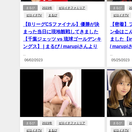
まるぴ
2023年
ゼロイチファミリア
まるぴ
2
ゼロイチTV
まるぴ
ゼロイチTV
【BリーグCSファイナル】優勝が決
【密着】
まった当日に現地観戦してきました
ン会はこ
【千葉ジェッツ vs 琉球ゴールデンキ
ました【i
ングス】 | まるぴ / marupiさんより
/ marup
...
...
06/02/2023
05/25/2023
まるぴ
2023年
ゼロイチファミリア
まるぴ
2
ゼロイチTV
まるぴ
ゼロイチTV