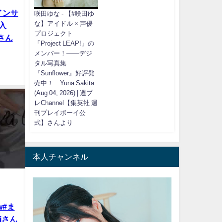
インサ
咲田ゆな - 【#咲田ゆ
な】アイドル × 声優
入
プロジェクト
iさん
「Project LEAP!」の
メンバー！――デジ
タル写真集
『Sunflower』好評発
売中！ Yuna Sakita
(Aug 04, 2026) | 週プ
レChannel【集英社 週
刊プレイボーイ公
式】さんより
本人チャンネル
w#ま
piさん