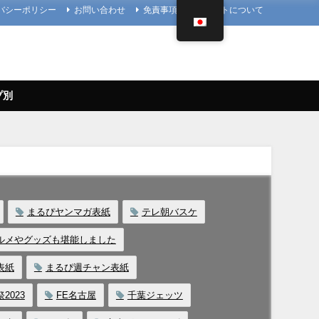
バシーポリシー
お問い合わせ
免責事項
当サイトについて
プ別
まるぴヤンマガ表紙
テレ朝バスケ
ルメやグッズも堪能しました
表紙
まるぴ週チャン表紙
2023
FE名古屋
千葉ジェッツ