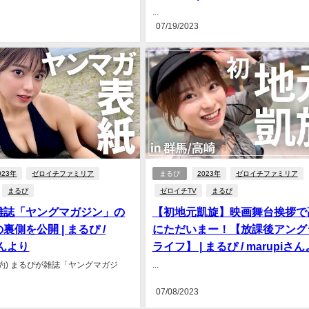
...
07/19/2023
023年
ゼロイチファミリア
まるぴ
2023年
ゼロイチファミリア
まるぴ
ゼロイチTV
まるぴ
雑誌「ヤングマガジン」の
【初地元凱旋】映画舞台挨拶で
裏側を公開 | まるぴ /
にただいまー！【放課後アング
さんより
ライフ】 | まるぴ / marupiさ
 (要約) まるぴが雑誌「ヤングマガジ
...
07/08/2023