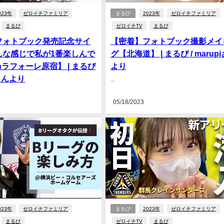
023年
ゼロイチファミリア
まるぴ
2023年
ゼロイチファミリア
まるぴ
ゼロイチTV
まるぴ
フォトブック発売記念サイ
【密着】フォトブック撮影メイ
んな感じで私が1番楽しんで
グ【北海道】 | まるぴ / marup
nラフォーレ原宿】 | まるぴ
より
iさんより
...
05/18/2023
023年
ゼロイチファミリア
まるぴ
2023年
ゼロイチファミリア
まるぴ
ゼロイチTV
まるぴ