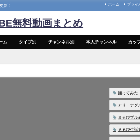
ホーム
プライ
々更新！
UBE無料動画まとめ
ーム
タイプ別
チャンネル別
本人チャンネル
カッ
踊ってみた
アリーナグ
まるぴブル
まるぴ生誕祭