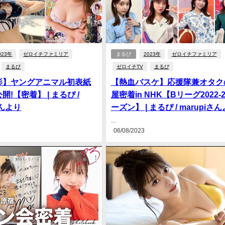
023年
ゼロイチファミリア
まるぴ
2023年
ゼロイチファミリア
まるぴ
ゼロイチTV
まるぴ
影】ヤングアニマル初表紙
【熱血バスケ】応援隊兼オタク
!【密着】 | まるぴ /
屋密着in NHK【Bリーグ2022-
さんより
ーズン】 | まるぴ / marupiさ
...
06/08/2023