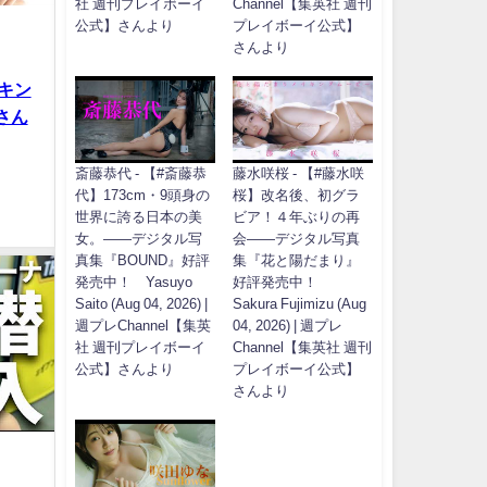
社 週刊プレイボーイ
Channel【集英社 週刊
公式】さんより
プレイボーイ公式】
さんより
キン
iさん
斎藤恭代 - 【#斎藤恭
藤水咲桜 - 【#藤水咲
代】173cm・9頭身の
桜】改名後、初グラ
世界に誇る日本の美
ビア！４年ぶりの再
女。――デジタル写
会――デジタル写真
真集『BOUND』好評
集『花と陽だまり』
発売中！ Yasuyo
好評発売中！
Saito (Aug 04, 2026) |
Sakura Fujimizu (Aug
週プレChannel【集英
04, 2026) | 週プレ
社 週刊プレイボーイ
Channel【集英社 週刊
公式】さんより
プレイボーイ公式】
さんより