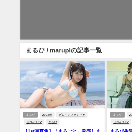
まるぴ / marupiの記事一覧
まるぴ
2023年
ゼロイチファミリア
まるぴ
2
ゼロイチTV
まるぴ
ゼロイチTV
【1st写真集】「まるごと」発売しま
まるぴ生