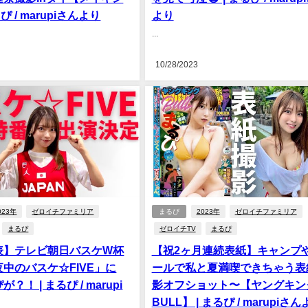
ぴ / marupiさんより
より
...
10/28/2023
023年
ゼロイチファミリア
まるぴ
2023年
ゼロイチファミリア
まるぴ
ゼロイチTV
まるぴ
表】テレビ朝日バスケW杯
【祝2ヶ月連続表紙】キャンプ
中のバスケ☆FIVE」に
ールで私と夏満喫できちゃう表
？！ | まるぴ / marupi
影オフショット〜【ヤングキン
BULL】 | まるぴ / marupiさ