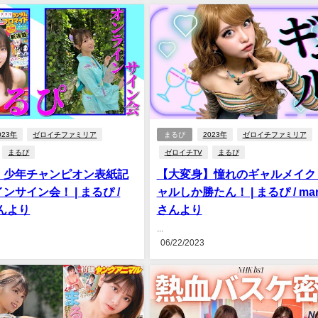
023年
ゼロイチファミリア
まるぴ
2023年
ゼロイチファミリア
まるぴ
ゼロイチTV
まるぴ
】少年チャンピオン表紙記
【大変身】憧れのギャルメイク
ンサイン会！ | まるぴ /
ャルしか勝たん！ | まるぴ / mar
さんより
さんより
...
06/22/2023