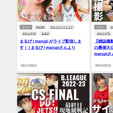
まるぴ
2023年
ゼロイチファミリア
まるぴ
2
ゼロイチTV
まるぴ
ゼロイチTV
まるぴ / marupi がライブ配信しま
【雑誌撮
す！ | まるぴ / marupiさんより
の裏側大公開
marupi
...
...
06/17/2023
06/15/2023