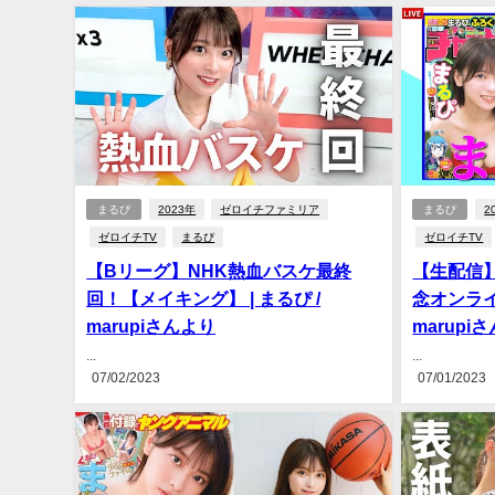
まるぴ
2023年
ゼロイチファミリア
まるぴ
2
ゼロイチTV
まるぴ
ゼロイチTV
【Bリーグ】NHK熱血バスケ最終
【生配信
回！【メイキング】 | まるぴ /
念オンライ
marupiさんより
marupi
...
...
07/02/2023
07/01/2023