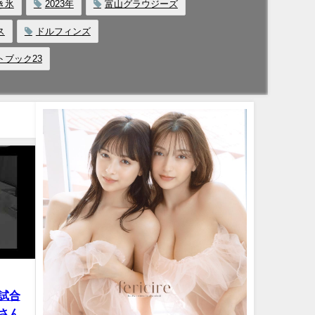
き氷
2023年
富山グラウジーズ
ス
ドルフィンズ
トブック23
試合
iさん