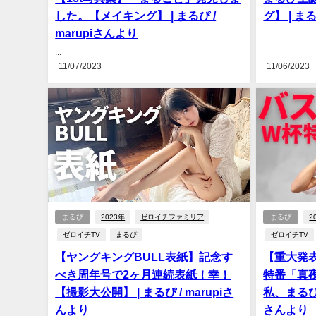
した。【メイキング】 | まるぴ /
グ】 | まる
marupiさんより
...
...
11/07/2023
11/06/2023
まるぴ
2023年
ゼロイチファミリア
まるぴ
2
ゼロイチTV
まるぴ
ゼロイチTV
【ヤングキングBULL表紙】記念す
【重大発
べき周年号で2ヶ月連続表紙！幸！
特番「真夜
【撮影大公開】 | まるぴ / marupiさ
私、まるぴが
んより
さんより