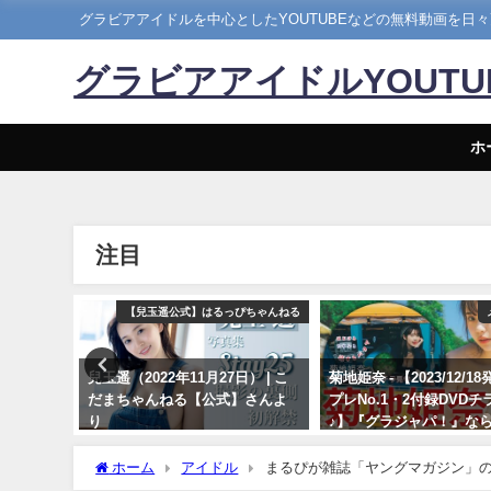
グラビアアイドルを中心としたYOUTUBEなどの無料動画を日
グラビアアイドルYOUT
ホ
注目
まるぴ
【兒玉遥公式】はるっぴちゃんねる
ごと」発売
兒玉遥（2022年11月27日） | こ
菊地姫奈 - 【2023/12/1
 | まる
だまちゃんねる【公式】さんよ
プレNo.1・2付録DVDチ
り
♪】『グラジャパ！』なら
視聴できる♪ #菊地姫奈 H
11/27/2022
Kikuchi（2023年12月15
ホーム
アイドル
まるぴが雑誌「ヤングマガジン」の表紙撮
プレChannel【集英社 