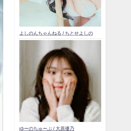
よしのんちゃんねる / ちとせよしの
ゆーのちゅーぶ / 大原優乃