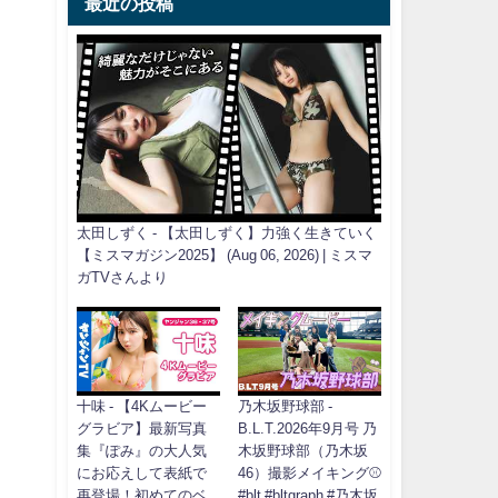
最近の投稿
太田しずく - 【太田しずく】力強く生きていく
【ミスマガジン2025】 (Aug 06, 2026) | ミスマ
ガTVさんより
十味 - 【4Kムービー
乃木坂野球部 -
グラビア】最新写真
B.L.T.2026年9月号 乃
集『ぽみ』の大人気
木坂野球部（乃木坂
にお応えして表紙で
46）撮影メイキング⚾️
再登場！初めてのベ
#blt #bltgraph #乃木坂