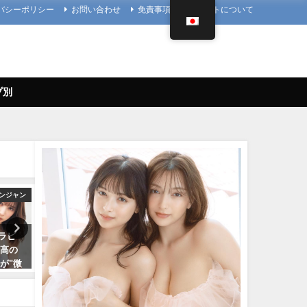
バシーポリシー
お問い合わせ
免責事項
当サイトについて
プ別
ンジャン
写真集PV
4K UPSCALING
グラビ
櫻井音乃 写真集PV - 【#櫻井音
篠崎愛【4K】（2023年08月
最高の
乃】21歳、音乃パイセンのオト
日） | 4K UPSCALING CL
が"微
ナな挑戦ーOtono Sakurai（2023
んより
神の微
年12月20日） | 週プレ
08/25/2023
ドな水
Channel【集英社 週刊プレイボ
密着！
ーイ公式】さんより