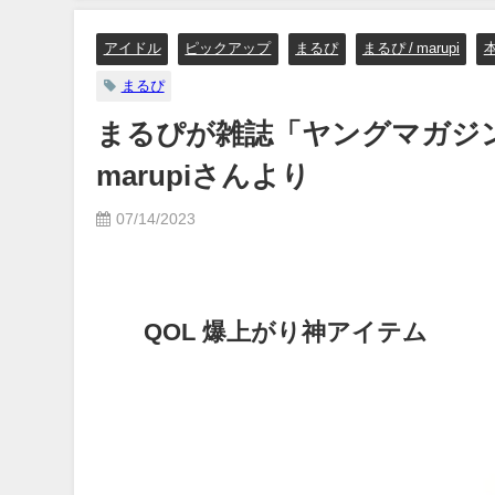
イボーイ公式】さんより
アイドル
ピックアップ
まるぴ
まるぴ / marupi
12/15/2023
まるぴ
まるぴが雑誌「ヤングマガジン」
marupiさんより
07/14/2023
QOL 爆上がり神アイテム