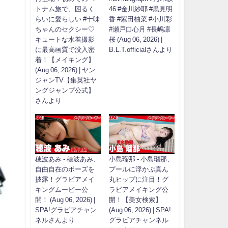
トナム旅で、困るく
46 #金川紗耶 #黒見明
らいに愛らしい #十味
香 #紫田柚菜 #小川彩
ちゃんのセクシー♡
#瀬戸口心月 #長嶋凛
キュートな水着撮影
桜 (Aug 06, 2026) |
に最高画質で没入密
B.L.T.officialさんより
着！【メイキング】
(Aug 06, 2026) | ヤン
ジャンTV【集英社ヤ
ングジャンプ公式】
さんより
穂波あみ - 穂波あみ、
小島瑠那 - 小島瑠那、
自由自在のポーズを
プールに浮かぶ真ん
披露！グラビアメイ
丸ヒップに注目！グ
キングムービー公
ラビアメイキング公
開！ (Aug 06, 2026) |
開！【美女検索】
SPA!グラビアチャン
(Aug 06, 2026) | SPA!
ネルさんより
グラビアチャンネル