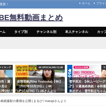
ホーム
プライ
々更新！
UBE無料動画まとめ
ーム
タイプ別
チャンネル別
本人チャンネル
カッ
メイキング
4K UPSCALING CLUB
ヤ
8発売！週
吉岡里帆(Riho Yoshioka)【4K】
雪平莉左 -【4Kムービー
ラ見せ
（2022年10月19日） | 4K
ア】２週連続表紙！令和
DVDが
UPSCALING CLUBさんより
美ボディ・雪平莉左ちゃん
ina
笑みの国"タイで魅せる女
10/19/2022
日） | 週
笑み！カラフルでビビッ
影の裏側を公開 | まるぴ / marupiさんより
週刊プレ
着撮影に最高画質で没入