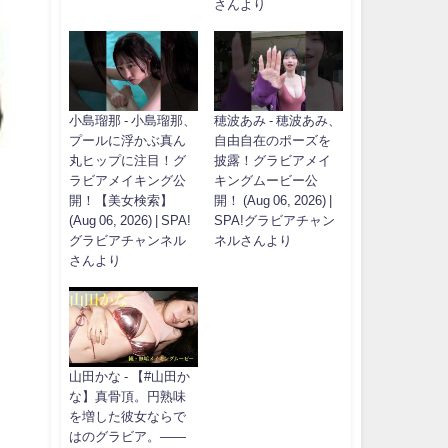
さんより
小島瑠那 - 小島瑠那、
穂波あみ - 穂波あみ、
プールに浮かぶ真ん
自由自在のポーズを
丸ヒップに注目！グ
披露！グラビアメイ
ラビアメイキング公
キングムービー公
開！【美女検索】
開！ (Aug 06, 2026) |
(Aug 06, 2026) | SPA!
SPA!グラビアチャン
グラビアチャンネル
ネルさんより
さんより
山田かな - 【#山田か
な】真骨頂。円熟味
を増した彼女ならで
はのグラビア。――