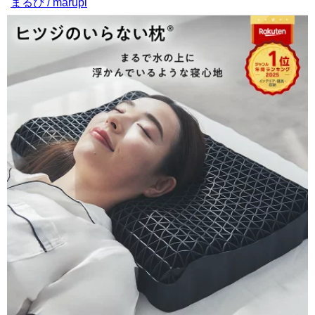
まるぴ / marupi