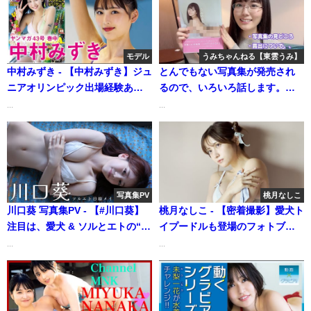
モデル
うみちゃんねる【東雲うみ】
中村みずき - 【中村みずき】ジュ
とんでもない写真集が発売され
ニアオリンピック出場経験あり
るので、いろいろ話します。。
の〝国民的彼女〟初登場！
【東雲うみ】 | うみちゃんねる
...
...
【2024年YM43号】（2024年09
【東雲うみ】さんより
月22日） | 講談社ヤンマガchさ
んより
写真集PV
桃月なしこ
川口葵 写真集PV - 【#川口葵】
桃月なしこ - 【密着撮影】愛犬ト
注目は、愛犬 & ソルとエトの“目
イプードルも登場のフォトブッ
線グラビア”！ デジタル写真集
ク撮影裏側に密着!!【小田原】
...
...
『ソルエト目線』好評発売
（Dec 18, 2024） | 桃月なしこ
中！ Aoi Kawaguchi（2025年
のなんかやるちゃんねるさんよ
03月11日） | 週プレ
り
Channel【集英社 週刊プレイボ