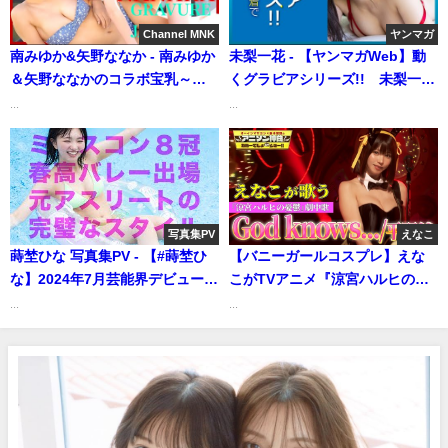
ーイ公式】さんより
Channel MNK
ヤンマガ
南みゆか&矢野ななか - 南みゆか
未梨一花 - 【ヤンマガWeb】動
＆矢野ななかのコラボ宝乳～美
くグラビアシリーズ!! 未梨一花
乳のコラボ実現～【21時配信】
が水着で10秒ほふく前進チャレ
...
...
【GRAVURE】 (Jul 23, 2025) |
ンジ➂（2021年06月30日） | 講
Channel MNKさんより
談社ヤンマガchさんより
写真集PV
えなこ
蒔埜ひな 写真集PV - 【#蒔埜ひ
【バニーガールコスプレ】えな
な】2024年7月芸能界デビュー＆
こがTVアニメ『涼宮ハルヒの憂
即初グラビア！ミスコン８冠の
鬱』劇中歌「God knows…」を
...
...
超新星――写真集『ドキドキし
神カバー！！
ちゃった』好評発売中！ ーHina
Makino（2024年07月31日） |
週プレChannel【集英社 週刊プ
レイボーイ公式】さんより