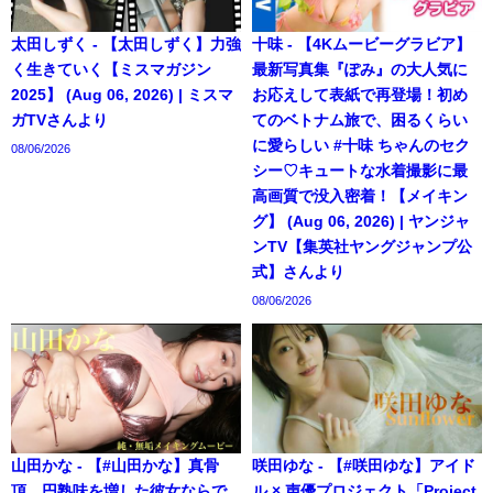
太田しずく - 【太田しずく】力強
十味 - 【4Kムービーグラビア】
く生きていく【ミスマガジン
最新写真集『ぽみ』の大人気に
2025】 (Aug 06, 2026) | ミスマ
お応えして表紙で再登場！初め
ガTVさんより
てのベトナム旅で、困るくらい
に愛らしい #十味 ちゃんのセク
08/06/2026
シー♡キュートな水着撮影に最
高画質で没入密着！【メイキン
グ】 (Aug 06, 2026) | ヤンジャ
ンTV【集英社ヤングジャンプ公
式】さんより
08/06/2026
山田かな - 【#山田かな】真骨
咲田ゆな - 【#咲田ゆな】アイド
頂。円熟味を増した彼女ならで
ル × 声優プロジェクト「Project