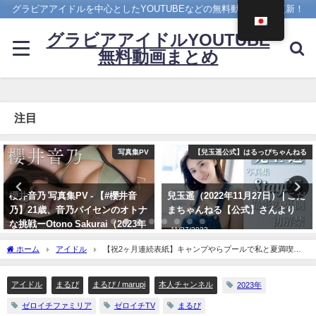
グラビアアイドルを中心としたYOUTUBEなどの無料動画を日々更新！
グラビアアイドルYOUTUBE
無料動画まとめ
注目
【兒玉遥公式】はるっぴちゃんねる
Hカップ
兒玉遥（2022年11月27日） | こだ
ちとせよしの - 【解禁】写真集
まちゃんねる【公式】さんより
「ただいま」過去最大露出な写真
集ができました（2024年07月26
11/27/2022
日） | よしのんチャンネルさんよ
ホーム
アイドル
【祝2ヶ月連続表紙】キャンプやらプールで私と夏満喫で
り
きちゃう表紙撮影オフショット〜【ヤングキングBULL】 | まるぴ / marupiさんより
07/26/2024
アイドル
まるぴ
まるぴ / marupi
本人チャンネル
2023年
ゼロイチファミリア
ゼロイチTV
まるぴ