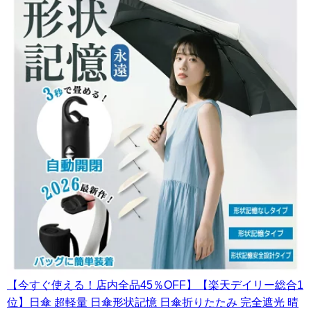
【今すぐ使える！店内全品45％OFF】【楽天デイリー総合1
位】日傘 超軽量 日傘形状記憶 日傘折りたたみ 完全遮光 晴