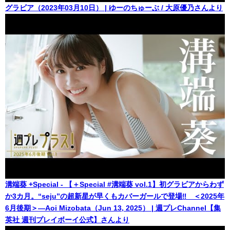
グラビア（2023年03月10日） | ゆーのちゅーぶ / 大原優乃さんより
溝端葵 +Special - 【＋Special #溝端葵 vol.1】初グラビアからわず
か3カ月。“seju”の超新星が早くもカバーガールで登場‼︎ ＜2025年
6月後期＞―Aoi Mizobata（Jun 13, 2025） | 週プレChannel【集
英社 週刊プレイボーイ公式】さんより