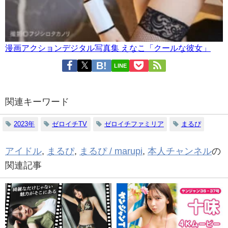
漫画アクションデジタル写真集 えなこ「クールな彼女」
LINE
関連キーワード
2023年
ゼロイチTV
ゼロイチファミリア
まるぴ
アイドル
,
まるぴ
,
まるぴ / marupi
,
本人チャンネル
の
関連記事