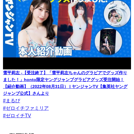
雪平莉左 -【受注終了】「雪平莉左ちゃんのグラビアでグッズ作り
ました！」honto限定ヤングジャンプグラビアグッズ受注開始！
【紹介動画】（2022年08月31日） | ヤンジャンTV【集英社ヤング
ジャンプ公式】さんより
#まるぴ
#ゼロイチファミリア
#ゼロイチTV