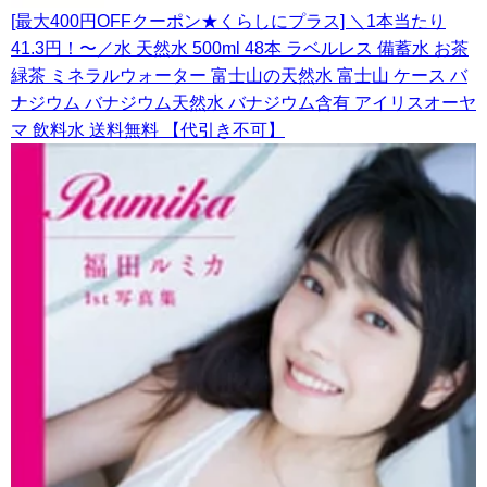
[最大400円OFFクーポン★くらしにプラス] ＼1本当たり
41.3円！〜／水 天然水 500ml 48本 ラベルレス 備蓄水 お茶
緑茶 ミネラルウォーター 富士山の天然水 富士山 ケース バ
ナジウム バナジウム天然水 バナジウム含有 アイリスオーヤ
マ 飲料水 送料無料 【代引き不可】