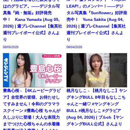
はのグラビア。――デジタル写
LEAP!」のメンバー！――デジ
真集『純・無垢』好評発売
タル写真集『Sunflower』好評発
中！ Kana Yamada (Aug 05,
売中！ Yuna Sakita (Aug 04,
2026) | 週プレChannel【集英社
2026) | 週プレChannel【集英社
週刊プレイボーイ公式】さんよ
週刊プレイボーイ公式】さんよ
り
り
08/05/2026
08/04/2026
豊島心桜 - 【4Kムービーグラビ
桃月なしこ - 【桃月なしこ】ヤン
ア】全世界の皆様、お待たせし
グキングBULL 8年目もなしこち
てすみません！令和のグラマラ
ゃんと一緒♡ #ヤングキング
スクイーン #豊島心桜 ちゃんが
BULL #桃月なしこ #グラビア
久しぶりに登場！大人な表現力
(Aug 04, 2026) | ブルch【ヤン
までつけた心桜ちゃんの水着撮
グキングBULL公式】さんより