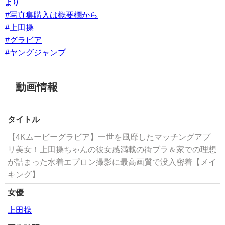
より
#写真集購入は概要欄から
#上田操
#グラビア
#ヤングジャンプ
動画情報
タイトル
【4Kムービーグラビア】一世を風靡したマッチングアプ
リ美女！上田操ちゃんの彼女感満載の街ブラ＆家での理想
が詰まった水着エプロン撮影に最高画質で没入密着【メイ
キング】
女優
上田操