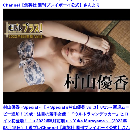
Channel【集英社 週刊プレイボーイ公式】さんより
村山優香 +Special - 【＋Special #村山優香 vol.3】8/15～新規ムー
ビー追加！19歳・注目の若手女優！『ウルトラマンデッカー』ヒロ
イン初登場！！＜2022年8月前期＞～Yuka Murayama～（2022年
08月15日） | 週プレChannel【集英社 週刊プレイボーイ公式】さん