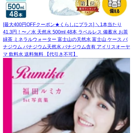
[最大400円OFFクーポン★くらしにプラス] ＼1本当たり
41.3円！〜／水 天然水 500ml 48本 ラベルレス 備蓄水 お茶
緑茶 ミネラルウォーター 富士山の天然水 富士山 ケース バ
ナジウム バナジウム天然水 バナジウム含有 アイリスオーヤ
マ 飲料水 送料無料 【代引き不可】