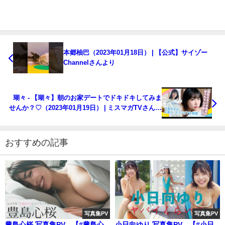
本郷柚巴（2023年01月18日） | 【公式】サイゾー
Channelさんより
瑚々 - 【瑚々】朝のお家デートでドキドキしてみま
せんか？♡（2023年01月19日） | ミスマガTVさんよ
り
おすすめの記事
写真集PV
写真集PV
豊島心桜 写真集PV - 【#豊島心
小日向ゆり 写真集PV - 【#小日