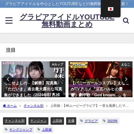
グラビアアイドルを中心としたYOUTUBEなどの無料動画を日々更新！
グラビアアイドルYOUTUBE
無料動画まとめ
注目
えなこ
4K UPSCALING CLUB
【バニーガールコスプレ】えなこ
篠崎愛【4K】（2023年08月25
がTVアニメ『涼宮ハルヒの憂
日） | 4K UPSCALING CLUBさん
鬱』劇中歌「God knows…」を
より
神カバー！！
08/25/2023
ホーム
チャンネル別
上田操 -【4Kムービーグラビア】一世を風靡したマッ
10/17/2024
チングアプリ美女！上田操ちゃんの彼女感満載の街ブラ＆家での理想が詰まった水着
エプロン撮影に最高画質で没入密着【メイキング】（2023年01月19日） | ヤンジャン
チャンネル別
ヤンジャン
上田操
女優
グラビア
2023年
TV【集英社ヤングジャンプ公式】さんより
ヤングジャンプ
上田操