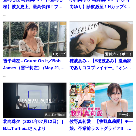
桜】彼女史上、最高傑作！ファ
向ゆり】診察必至！Hカップ×超
ースト写真集『心桜ばかり』は
絶くびれの現役看護師。デジタ
...
...
グラジャパ！ならメイキングム
ル写真集『ヤバイくらいに』好
ービー付き!! Cocoro
評発売中！ Yuri
Toyoshima（2025年03月21日）
Kohinata（2025年02月12日） |
| 週プレChannel【集英社 週刊プ
週プレChannel【集英社 週刊プ
レイボーイ公式】さんより
レイボーイ公式】さんより
Fカップ
週刊プレイボーイ
雪平莉左 - Count On It／Bob
穂波あみ - 【#穂波あみ】漫画家
James（雪平莉左） (May 21,
でありコスプレイヤー。“オンリ
2024) | 白昼夢ミュージックチュ
ーワン”の彼女が放つ、美しき素
...
...
ーブさんより
顔。――デジタル写真集
『REALISM』好評発売中！
Ami Honami (Jun 25, 2026) | 週
プレChannel【集英社 週刊プレ
イボーイ公式】さんより
B.L.T.official
モー娘。
北向珠夕（2021年07月12日） |
牧野真莉愛 - 【牧野真莉愛】モー
B.L.T.officialさんより
娘。卒業前ラストグラビア‼︎ 我
らの女神・マリア様よ永遠にー