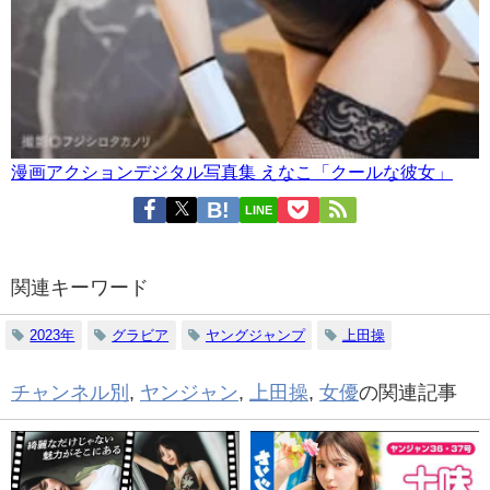
漫画アクションデジタル写真集 えなこ「クールな彼女」
LINE
関連キーワード
2023年
グラビア
ヤングジャンプ
上田操
チャンネル別
,
ヤンジャン
,
上田操
,
女優
の関連記事