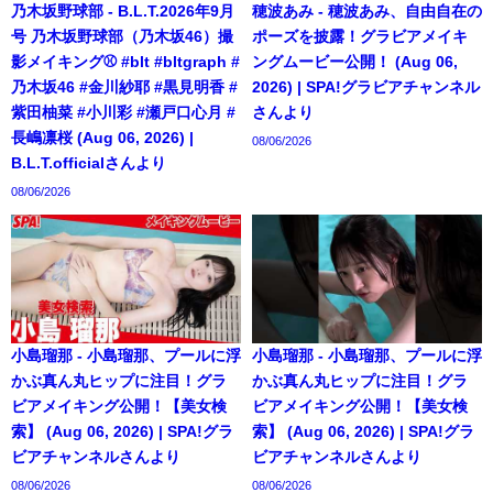
乃木坂野球部 - B.L.T.2026年9月
穂波あみ - 穂波あみ、自由自在の
号 乃木坂野球部（乃木坂46）撮
ポーズを披露！グラビアメイキ
影メイキング⚾️ #blt #bltgraph #
ングムービー公開！ (Aug 06,
乃木坂46 #金川紗耶 #黒見明香 #
2026) | SPA!グラビアチャンネル
紫田柚菜 #小川彩 #瀬戸口心月 #
さんより
長嶋凛桜 (Aug 06, 2026) |
08/06/2026
B.L.T.officialさんより
08/06/2026
小島瑠那 - 小島瑠那、プールに浮
小島瑠那 - 小島瑠那、プールに浮
かぶ真ん丸ヒップに注目！グラ
かぶ真ん丸ヒップに注目！グラ
ビアメイキング公開！【美女検
ビアメイキング公開！【美女検
索】 (Aug 06, 2026) | SPA!グラ
索】 (Aug 06, 2026) | SPA!グラ
ビアチャンネルさんより
ビアチャンネルさんより
08/06/2026
08/06/2026