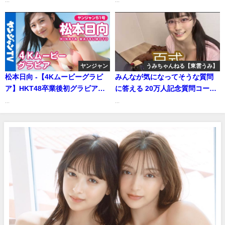
...
...
⭐️【YM30号】 (Jun 21, 2026) |
講談社ヤンマガchさんより
ヤンジャン
うみちゃんねる【東雲うみ】
松本日向 -【4Kムービーグラビ
みんなが気になってそうな質問
ア】HKT48卒業後初グラビア！
に答える 20万人記念質問コーナ
松本日向ちゃんの”オトナ”に成
ー【東雲うみ】 | うみちゃんねる
...
...
長した姿に魅了される明るくて
【東雲うみ】さんより
キレイな水着撮影に最高画質で
没入密着【メイキング】（2022
年11月19日） | ヤンジャン
TV【集英社ヤングジャンプ公
式】さんより