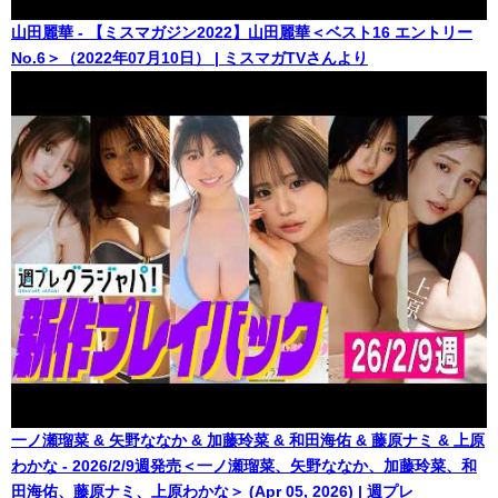
山田麗華 - 【ミスマガジン2022】山田麗華＜ベスト16 エントリー
No.6＞（2022年07月10日） | ミスマガTVさんより
一ノ瀬瑠菜 & 矢野ななか & 加藤玲菜 & 和田海佑 & 藤原ナミ & 上原
わかな - 2026/2/9週発売＜一ノ瀬瑠菜、矢野ななか、加藤玲菜、和
田海佑、藤原ナミ、上原わかな＞ (Apr 05, 2026) | 週プレ