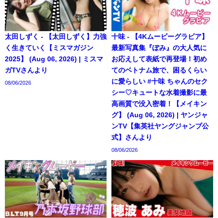
太田しずく - 【太田しずく】力強
十味 - 【4Kムービーグラビア】
く生きていく【ミスマガジン
最新写真集『ぽみ』の大人気に
2025】 (Aug 06, 2026) | ミスマ
お応えして表紙で再登場！初め
ガTVさんより
てのベトナム旅で、困るくらい
に愛らしい #十味 ちゃんのセク
08/06/2026
シー♡キュートな水着撮影に最
高画質で没入密着！【メイキン
グ】 (Aug 06, 2026) | ヤンジャ
ンTV【集英社ヤングジャンプ公
式】さんより
08/06/2026