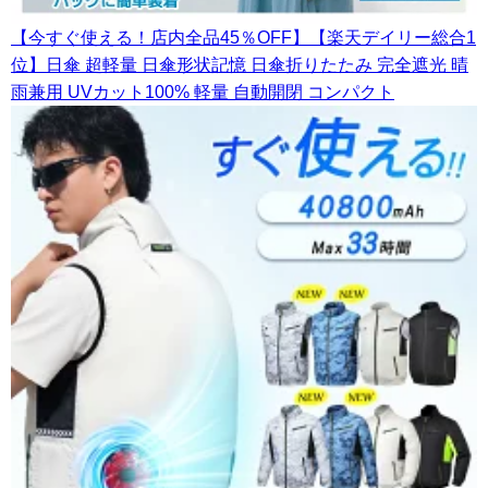
【今すぐ使える！店内全品45％OFF】【楽天デイリー総合1
位】日傘 超軽量 日傘形状記憶 日傘折りたたみ 完全遮光 晴
雨兼用 UVカット100% 軽量 自動開閉 コンパクト