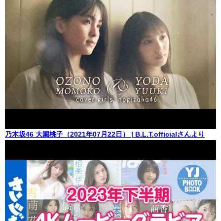
乃木坂46 大園桃子（2021年07月22日） | B.L.T.officialさんより