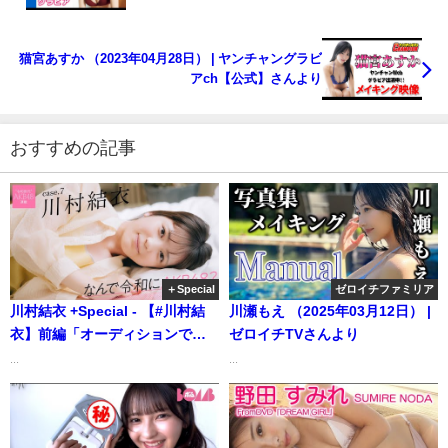
け攻防戦」！神スタイルの水着撮影に最高画質で没
入密着！【メイキング】（2023年04月28日） | ヤン
ジャンTV【集英社ヤングジャンプ公式】さんより
猫宮あすか （2023年04月28日） | ヤンチャングラビ
アch【公式】さんより
おすすめの記事
＋Special
ゼロイチファミリア
川村結衣 +Special - 【#川村結
川瀬もえ （2025年03月12日） |
衣】前編「オーディションで
ゼロイチTVさんより
『自分の好きなところがなく
...
...
て』と話したら、『そんなこと
ないですよ』と励まされまし
た」――なんで令和にAKB48？