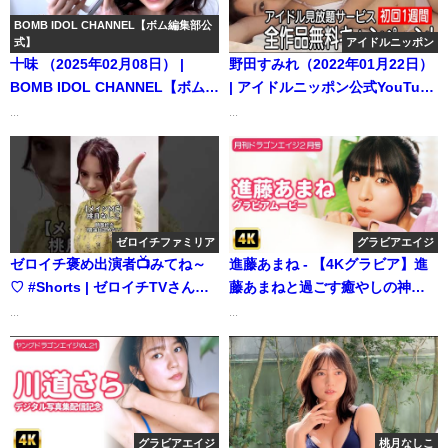
Case.7 川村結衣【#AKB48】
（2024年06月15日） | 週プレ
BOMB IDOL CHANNEL【ボム編集部公
式】
アイドルニッポン
Channel【集英社 週刊プレイボ
十味 （2025年02月08日） |
野田すみれ（2022年01月22日）
ーイ公式】さんより
BOMB IDOL CHANNEL【ボム編
| アイドルニッポン公式YouTube
集部公式】さんより
チャンネルさんより
...
...
ゼロイチファミリア
グラビアエイジ
ゼロイチ褒め出演者📺みてね～
進藤あまね - 【4Kグラビア】進
♡ #Shorts | ゼロイチTVさんよ
藤あまねと過ごす癒やしの神
り
回！ゆるふわなヒロインとお家
...
...
デート♡【メイキング】 (Jan
10, 2026) | グラビアンエイジ
ch【KADOKAWAドラゴンエイ
ジ公式CH】さんより
グラビアエイジ
桃月なしこ