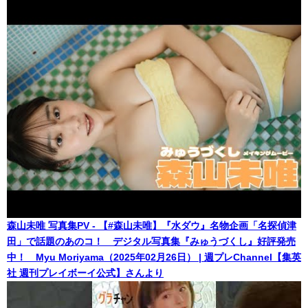
森山未唯 写真集PV - 【#森山未唯】『水ダウ』名物企画「名探偵津
田」で話題のあのコ！ デジタル写真集『みゅうづくし』好評発売
中！ Myu Moriyama（2025年02月26日） | 週プレChannel【集英
社 週刊プレイボーイ公式】さんより