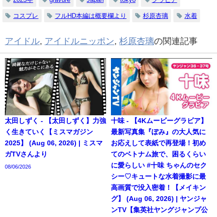
コスプレ
フルHD本編は概要欄より
杉原杏璃
水着
アイドル
,
アイドルニッポン
,
杉原杏璃
の関連記事
太田しずく - 【太田しずく】力強
十味 - 【4Kムービーグラビア】
く生きていく【ミスマガジン
最新写真集『ぽみ』の大人気に
2025】 (Aug 06, 2026) | ミスマ
お応えして表紙で再登場！初め
ガTVさんより
てのベトナム旅で、困るくらい
に愛らしい #十味 ちゃんのセク
08/06/2026
シー♡キュートな水着撮影に最
高画質で没入密着！【メイキン
グ】 (Aug 06, 2026) | ヤンジャ
ンTV【集英社ヤングジャンプ公