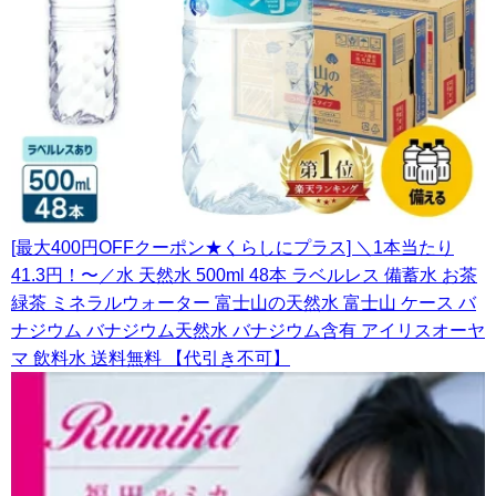
[最大400円OFFクーポン★くらしにプラス] ＼1本当たり
41.3円！〜／水 天然水 500ml 48本 ラベルレス 備蓄水 お茶
緑茶 ミネラルウォーター 富士山の天然水 富士山 ケース バ
ナジウム バナジウム天然水 バナジウム含有 アイリスオーヤ
マ 飲料水 送料無料 【代引き不可】