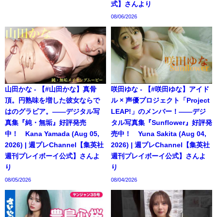
式】さんより
08/06/2026
山田かな - 【#山田かな】真骨
咲田ゆな - 【#咲田ゆな】アイド
頂。円熟味を増した彼女ならで
ル × 声優プロジェクト「Project
はのグラビア。――デジタル写
LEAP!」のメンバー！――デジ
真集『純・無垢』好評発売
タル写真集『Sunflower』好評発
中！ Kana Yamada (Aug 05,
売中！ Yuna Sakita (Aug 04,
2026) | 週プレChannel【集英社
2026) | 週プレChannel【集英社
週刊プレイボーイ公式】さんよ
週刊プレイボーイ公式】さんよ
り
り
08/05/2026
08/04/2026