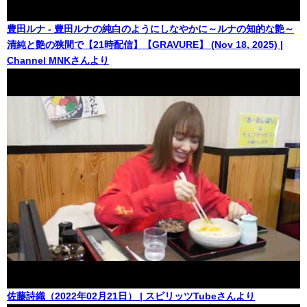
豊田ルナ - 豊田ルナの純白のようにしなやかに～ルナの知的な艶～
清純と艶の狭間で【21時配信】【GRAVURE】 (Nov 18, 2025) |
Channel MNKさんより
佐藤詩織（2022年02月21日） | スピリッツTubeさんより