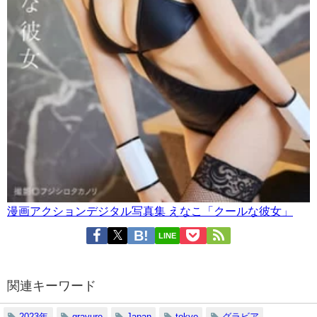
漫画アクションデジタル写真集 えなこ「クールな彼女」
LINE
関連キーワード
2023年
gravure
Japan
tokyo
グラビア