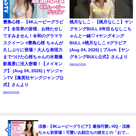
豊島心桜 - 【4Kムービーグラビ
桃月なしこ - 【桃月なしこ】ヤン
ア】全世界の皆様、お待たせし
グキングBULL 8年目もなしこち
てすみません！令和のグラマラ
ゃんと一緒♡ #ヤングキング
スクイーン #豊島心桜 ちゃんが
BULL #桃月なしこ #グラビア
久しぶりに登場！大人な表現力
(Aug 04, 2026) | ブルch【ヤン
までつけた心桜ちゃんの水着撮
グキングBULL公式】さんより
影風景に没入密着！【メイキン
08/04/2026
グ】 (Aug 04, 2026) | ヤンジャ
ンTV【集英社ヤングジャンプ公
式】さんより
08/04/2026
涼雅 -【4Kムービーグラビア】最強可愛いRQ・涼雅
ちゃん初登場！可愛いお顔立ちの彼女との「おでか