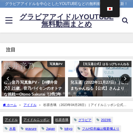
グラビアアイドルを中心としたYOUTUBEなどの無料動画を日々更新！
グラビアアイドルYOUTUBE
無料動画まとめ
注目
【兒玉遥公式】はるっぴちゃんねる
まるぴ
兒玉遥（2022年11月27日） | こだ
【1st写真集】「まるごと」発売
まちゃんねる【公式】さんより
しました。【メイキング】 | まる
ぴ / marupiさんより
11/27/2022
11/07/2023
ホーム
アイドル
杉原杏璃 （2023年04月28日） | アイドルニッポン公式
YouTubeチャンネルさんより
アイドル
アイドルニッポン
杉原杏璃
グラビア
2023年
水着
gravure
Japan
tokyo
フルHD本編は概要欄より