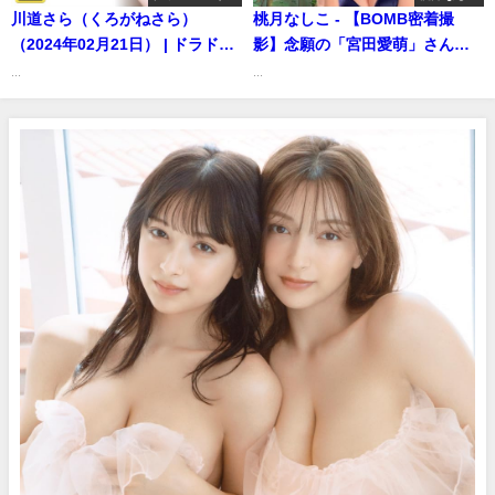
川道さら（くろがねさら）
桃月なしこ - 【BOMB密着撮
（2024年02月21日） | ドラドラ
影】念願の「宮田愛萌」さんと
プラス【KADOKAWAドラゴンエ
のコラボ対談も実現!!（2024年
...
...
イジ公式マンガ動画CH】さんよ
11月13日） | 桃月なしこのなん
り
かやるちゃんねるさんより