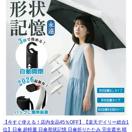
【今すぐ使える！店内全品45％OFF】【楽天デイリー総合1
位】日傘 超軽量 日傘形状記憶 日傘折りたたみ 完全遮光 晴