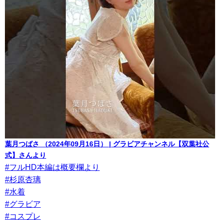
葉月つばさ （2024年09月16日） | グラビアチャンネル【双葉社公
式】さんより
#フルHD本編は概要欄より
#杉原杏璃
#水着
#グラビア
#コスプレ