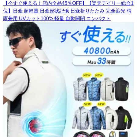
【今すぐ使える！店内全品45％OFF】【楽天デイリー総合1
位】日傘 超軽量 日傘形状記憶 日傘折りたたみ 完全遮光 晴
雨兼用 UVカット100% 軽量 自動開閉 コンパクト