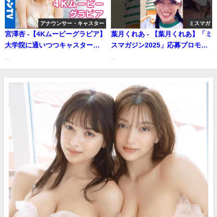
アナウンサー・キャスター
ミスマガ
宮澤杏 -【4Kムービーグラビア】
葉月くれあ - 【葉月くれあ】「ミ
大学院に通いつつキャスターと
スマガジン2025」応募プロモー
しても活躍中の #宮澤杏 ちゃん
ションムービーを公開！#ミスマ
...
...
が初登場！綺麗な顔立ちで才色
ガジン（2024年12月20日） | ミ
兼備な杏(もも)ちゃんの爽やかで
スマガTVさんより
ダイタンな初水着撮影に最高画
質で没入密着！【メイキング】
（2024年09月14日） | ヤンジャ
ンTV【集英社ヤングジャンプ公
式】さんより