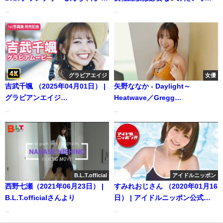
ルーツに迫る！生まれ故郷・広
ゼロイチTVさんより
...
...
島を巡る青春グラビア‼【ヤンマ
ガ14号】（2020年03月01日） |
講談社ヤンマガchさんより
グラビアエイジ
女優
吉武千颯 （2025年04月01日） |
矢野ななか - Daylight～
グラビアンエイジ
Heatwave／Gregg
ch【KADOKAWAドラゴンエイ
Karukas（矢野ななか） (Mar
...
...
ジ公式CH】さんより
25, 2026) | 白昼夢ミュージック
チューブさんより
B.L.T.official
アイドルニッポン
西野七瀬（2021年06月23日） |
すみれおじさん （2020年01月16
B.L.T.officialさんより
日） | アイドルニッポン公式
YouTubeチャンネルさんより
...
...