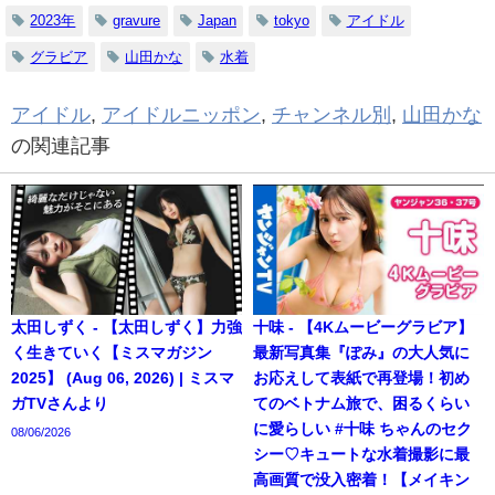
2023年
gravure
Japan
tokyo
アイドル
グラビア
山田かな
水着
アイドル
,
アイドルニッポン
,
チャンネル別
,
山田かな
の関連記事
太田しずく - 【太田しずく】力強
十味 - 【4Kムービーグラビア】
く生きていく【ミスマガジン
最新写真集『ぽみ』の大人気に
2025】 (Aug 06, 2026) | ミスマ
お応えして表紙で再登場！初め
ガTVさんより
てのベトナム旅で、困るくらい
に愛らしい #十味 ちゃんのセク
08/06/2026
シー♡キュートな水着撮影に最
高画質で没入密着！【メイキン