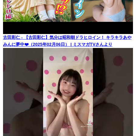
古田彩仁 - 【古田彩仁】気分は昭和朝ドラヒロイン！ キラキラあや
みんに夢中❤️（2025年02月06日） | ミスマガTVさんより