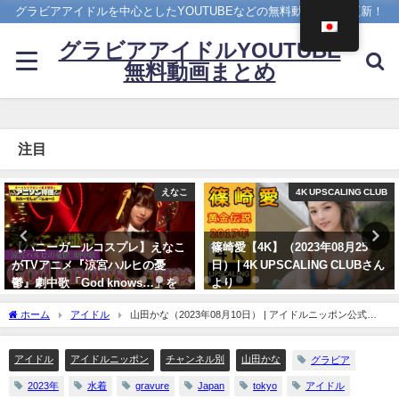
グラビアアイドルを中心としたYOUTUBEなどの無料動画を日々更新！
グラビアアイドルYOUTUBE
無料動画まとめ
注目
4K UPSCALING CLUB
まるぴ
篠崎愛【4K】（2023年08月25
【1st写真集】「まるごと」発売
日） | 4K UPSCALING CLUBさん
しました。【メイキング】 | まる
より
ぴ / marupiさんより
08/25/2023
11/07/2023
ホーム
アイドル
山田かな（2023年08月10日） | アイドルニッポン公式
YouTubeチャンネルさんより
アイドル
アイドルニッポン
チャンネル別
山田かな
グラビア
2023年
水着
gravure
Japan
tokyo
アイドル