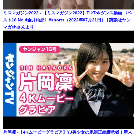
ミスマガジン2022 - 【ミスマガジン2022】TikTokダンス動画 〈ベ
スト16 No.4金井柚那〉#shorts（2022年07月21日） | 講談社ヤン
マガchさんより
片岡凜 -【4Kムービーグラビア】YJ美少女の系譜正統継承者！新人