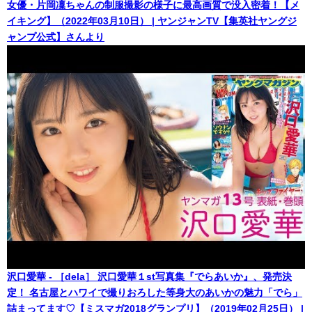
女優・片岡凜ちゃんの制服撮影の様子に最高画質で没入密着！【メ
イキング】（2022年03月10日） | ヤンジャンTV【集英社ヤングジ
ャンプ公式】さんより
沢口愛華 - ［dela］ 沢口愛華１st写真集『でらあいか』、発売決
定！ 名古屋とハワイで撮りおろした等身大のあいかの魅力「でら」
詰まってます♡【ミスマガ2018グランプリ】（2019年02月25日） |