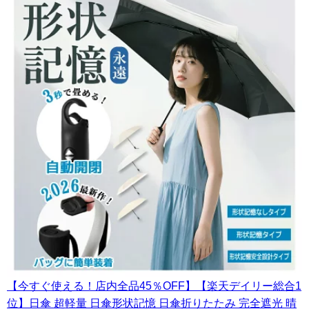
【今すぐ使える！店内全品45％OFF】【楽天デイリー総合1
位】日傘 超軽量 日傘形状記憶 日傘折りたたみ 完全遮光 晴