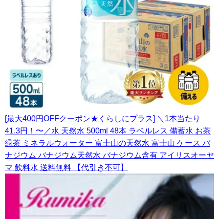
[最大400円OFFクーポン★くらしにプラス] ＼1本当たり
41.3円！〜／水 天然水 500ml 48本 ラベルレス 備蓄水 お茶
緑茶 ミネラルウォーター 富士山の天然水 富士山 ケース バ
ナジウム バナジウム天然水 バナジウム含有 アイリスオーヤ
マ 飲料水 送料無料 【代引き不可】