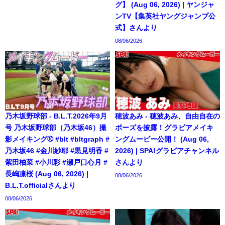
グ】 (Aug 06, 2026) | ヤンジャ
ンTV【集英社ヤングジャンプ公
式】さんより
08/06/2026
乃木坂野球部 - B.L.T.2026年9月
穂波あみ - 穂波あみ、自由自在の
号 乃木坂野球部（乃木坂46）撮
ポーズを披露！グラビアメイキ
影メイキング⚾️ #blt #bltgraph #
ングムービー公開！ (Aug 06,
乃木坂46 #金川紗耶 #黒見明香 #
2026) | SPA!グラビアチャンネル
紫田柚菜 #小川彩 #瀬戸口心月 #
さんより
長嶋凛桜 (Aug 06, 2026) |
08/06/2026
B.L.T.officialさんより
08/06/2026