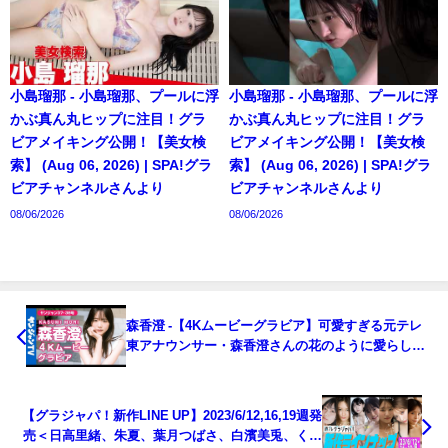
小島瑠那 - 小島瑠那、プールに浮
小島瑠那 - 小島瑠那、プールに浮
かぶ真ん丸ヒップに注目！グラ
かぶ真ん丸ヒップに注目！グラ
ビアメイキング公開！【美女検
ビアメイキング公開！【美女検
索】 (Aug 06, 2026) | SPA!グラ
索】 (Aug 06, 2026) | SPA!グラ
ビアチャンネルさんより
ビアチャンネルさんより
08/06/2026
08/06/2026
森香澄 -【4Kムービーグラビア】可愛すぎる元テレ
東アナウンサー・森香澄さんの花のように愛らしく
蝶のように艶やかな表情がたくさん詰まった韓国で
の街ブラ撮影に最高画質で没入密着！【メイキン
グ】（2023年08月10日） | ヤンジャンTV【集英社ヤ
【グラジャパ！新作LINE UP】2023/6/12,16,19週発
ングジャンプ公式】さんより
売＜日高里緒、朱夏、葉月つばさ、白濱美兎、くろ