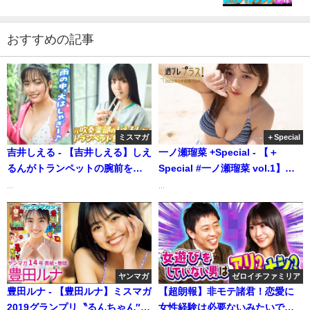
がねさら（川道さら）、まりな（ヘラヘラ三銃
士）、ぽぽちゃん＞ | 週プレChannel【集英社 週刊
プレイボーイ公式】さんより
おすすめの記事
ミスマガ
＋Special
吉井しえる - 【吉井しえる】しえ
一ノ瀬瑠菜 +Special - 【＋
るんがトランペットの腕前を披
Special #一ノ瀬瑠菜 vol.1】ち
露⁉️ 雨の中でも元気に撮影【ヤ
ょっぴりオトナになったルナち
...
...
ンマガWeb】（2024年06月06
ゃんの最新撮を沖縄からお届け!!
日） | ミスマガTVさんより
＜2025年4月前期＞―Luna
Ichinose（2025年03月31日） |
週プレChannel【集英社 週刊プ
レイボーイ公式】さんより
ヤンマガ
ゼロイチファミリア
豊田ルナ - 【豊田ルナ】ミスマガ
【超朗報】非モテ諸君！恋愛に
2019グランプリ〝るんちゃん″の
女性経験は必要ないみたいです |