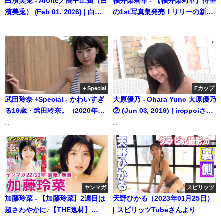
白濱美兎 - Alone／高中正義（白
福井梨莉華 - 【福井梨莉華】待望
濱美兎） (Feb 01, 2026) | 白昼
の1st写真集発売！リリーの新境
夢ミュージックチューブさんよ
地in Bali☆ (Oct 27, 2025) | 講談
...
...
り
社ヤンマガchさんより
＋Special
Fカップ
武田玲奈 +Special - かわいすぎ
大原優乃 - Ohara Yuno 大原優乃
る19歳・武田玲奈。（2020年06
② (Jun 03, 2019) | iroppoiさん
月17日） | 週プレChannel【集
より
...
...
英社 週刊プレイボーイ公式】さ
んより
ヤンマガ
スピリッツ
加藤玲菜 - 【加藤玲菜】2週目は
天野ひかる（2023年01月25日）
超さわやかに♪【THE逸材】
| スピリッツTubeさんより