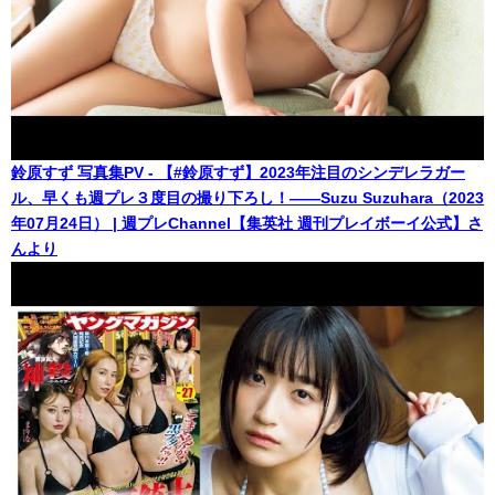
鈴原すず 写真集PV - 【#鈴原すず】2023年注目のシンデレラガー
ル、早くも週プレ３度目の撮り下ろし！――Suzu Suzuhara（2023
年07月24日） | 週プレChannel【集英社 週刊プレイボーイ公式】さ
んより