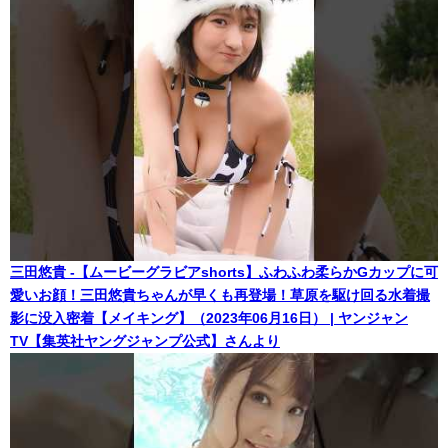
三田悠貴 -【ムービーグラビアshorts】ふわふわ柔らかGカップに可
愛いお顔！三田悠貴ちゃんが早くも再登場！草原を駆け回る水着撮
影に没入密着【メイキング】（2023年06月16日） | ヤンジャン
TV【集英社ヤングジャンプ公式】さんより