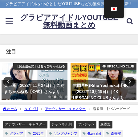
グラビアアイドルを中心としたYOUTUBEなどの無料動画を日々更新！
グラビアアイドルYOUTUBE
無料動画まとめ
注目
4K UPSCALING CLUB
ヤンジャン
吉岡里帆(Riho Yoshioka)【4K】
雪平莉左 -【4Kムービーグラビ
（2022年10月19日） | 4K
ア】２週連続表紙！令和最高の美
UPSCALING CLUBさんより
ボディ・雪平莉左ちゃんが"微笑
みの国"タイで魅せる女神の微笑
10/19/2022
ホーム
タイプ別
アナウンサー・キャスター
森香澄 -【4Kムービーグラ
み！カラフルでビビッドな水着撮
ビア】可愛すぎる元テレ東アナウンサー・森香澄さんの花のように愛らしく蝶のよう
影に最高画質で没入密着！【メイ
に艶やかな表情がたくさん詰まった韓国での街ブラ撮影に最高画質で没入密着！【メ
キング】（2023年07月06日） | ヤ
アナウンサー・キャスター
チャンネル別
ヤンジャン
森香澄
イキング】（2023年08月10日） | ヤンジャンTV【集英社ヤングジャンプ公式】さんよ
ンジャンTV【集英社ヤングジャ
り
グラビア
2023年
ヤングジャンプ
4kultrahd
森香澄
ンプ公式】さんより