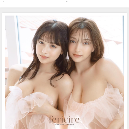
(May 03, 2026) | 講談社ヤンマガ
...
...
chさんより