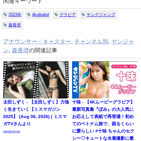
関連キーワード
2023年
4kultrahd
グラビア
ヤングジャンプ
森香澄
アナウンサー・キャスター
,
チャンネル別
,
ヤンジャ
ン
,
森香澄
の関連記事
太田しずく - 【太田しずく】力強
十味 - 【4Kムービーグラビア】
く生きていく【ミスマガジン
最新写真集『ぽみ』の大人気に
2025】 (Aug 06, 2026) | ミスマ
お応えして表紙で再登場！初め
ガTVさんより
てのベトナム旅で、困るくらい
に愛らしい #十味 ちゃんのセク
08/06/2026
シー♡キュートな水着撮影に最