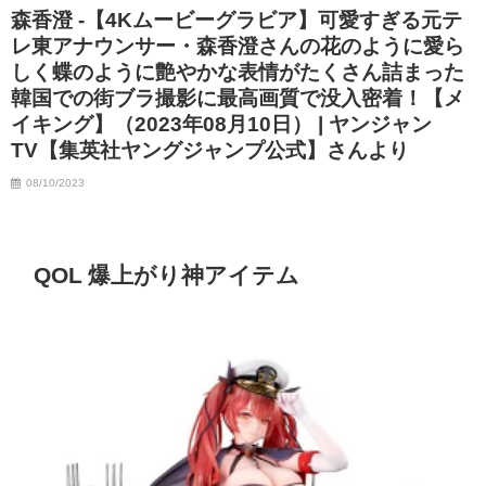
森香澄 -【4Kムービーグラビア】可愛すぎる元テ
07/06/2023
レ東アナウンサー・森香澄さんの花のように愛ら
しく蝶のように艶やかな表情がたくさん詰まった
韓国での街ブラ撮影に最高画質で没入密着！【メ
イキング】（2023年08月10日） | ヤンジャン
TV【集英社ヤングジャンプ公式】さんより
08/10/2023
QOL 爆上がり神アイテム