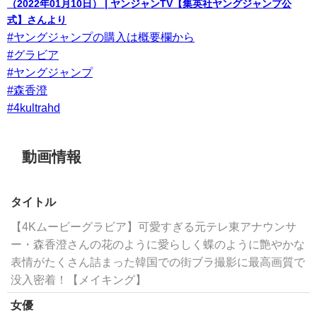
（2022年01月10日） | ヤンジャンTV【集英社ヤングジャンプ公
式】さんより
#ヤングジャンプの購入は概要欄から
#グラビア
#ヤングジャンプ
#森香澄
#4kultrahd
動画情報
タイトル
【4Kムービーグラビア】可愛すぎる元テレ東アナウンサ
ー・森香澄さんの花のように愛らしく蝶のように艶やかな
表情がたくさん詰まった韓国での街ブラ撮影に最高画質で
没入密着！【メイキング】
女優