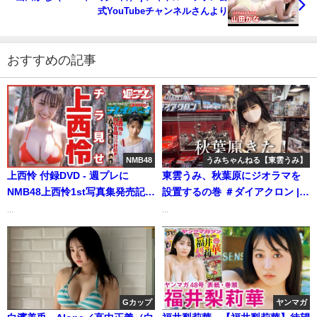
式YouTubeチャンネルさんより
おすすめの記事
NMB48
うみちゃんねる【東雲うみ】
上西怜 付録DVD - 週プレに
東雲うみ、秋葉原にジオラマを
NMB48上西怜1st写真集発売記念
設置するの巻 ＃ダイアクロン |
付録DVD登場（2020年11月22
うみちゃんねる【東雲うみ】さ
...
...
日） | 週プレChannel【集英社
んより
週刊プレイボーイ公式】さんよ
り
Gカップ
ヤンマガ