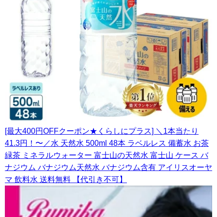
[最大400円OFFクーポン★くらしにプラス] ＼1本当たり
41.3円！〜／水 天然水 500ml 48本 ラベルレス 備蓄水 お茶
緑茶 ミネラルウォーター 富士山の天然水 富士山 ケース バ
ナジウム バナジウム天然水 バナジウム含有 アイリスオーヤ
マ 飲料水 送料無料 【代引き不可】