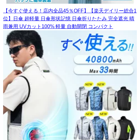
【今すぐ使える！店内全品45％OFF】【楽天デイリー総合1
位】日傘 超軽量 日傘形状記憶 日傘折りたたみ 完全遮光 晴
雨兼用 UVカット100% 軽量 自動開閉 コンパクト