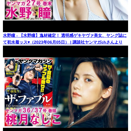
水野瞳 - 【水野瞳】逸材確定！ 透明感ゲキヤヴァ美女、ヤング誌に
て初水着ッス♥（2023年06月05日） | 講談社ヤンマガchさんより