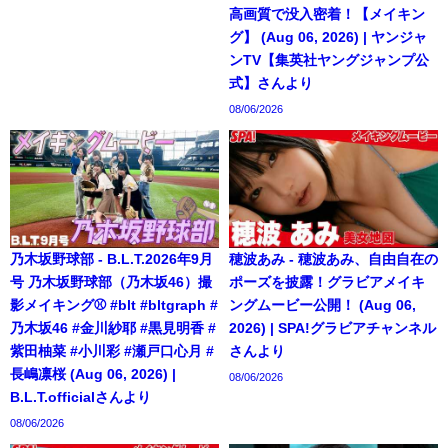
高画質で没入密着！【メイキン
グ】 (Aug 06, 2026) | ヤンジャ
ンTV【集英社ヤングジャンプ公
式】さんより
08/06/2026
乃木坂野球部 - B.L.T.2026年9月
穂波あみ - 穂波あみ、自由自在の
号 乃木坂野球部（乃木坂46）撮
ポーズを披露！グラビアメイキ
影メイキング⚾️ #blt #bltgraph #
ングムービー公開！ (Aug 06,
乃木坂46 #金川紗耶 #黒見明香 #
2026) | SPA!グラビアチャンネル
紫田柚菜 #小川彩 #瀬戸口心月 #
さんより
長嶋凛桜 (Aug 06, 2026) |
08/06/2026
B.L.T.officialさんより
08/06/2026