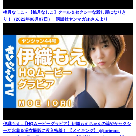
桃月なしこ - 【桃月なしこ】クール＆セクシーな殺し屋になりき
り！（2022年08月07日） | 講談社ヤンマガchさんより
伊織もえ -【HQムービーグラビア】伊織もえちゃんの涼やかセクシ
ーな水着＆浴衣撮影に没入密着！ 【メイキング】 @iorimoe ​