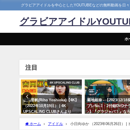
グラビアアイドルを中心としたYOUTUBEなどの無料動画を日
グラビアアイドルYOUT
ホ
注目
LING CLUB
4K UPSCALING CLUB
09月14
吉岡里帆(Riho Yoshioka)【4K】
菊地姫奈 - 【2023/12/1
 CLUBさ
（2022年10月19日） | 4K
プレNo.1・2付録DVDチ
UPSCALING CLUBさんより
♪】『グラジャパ！』なら
視聴できる♪ #菊地姫奈 H
10/19/2022
Kikuchi（2023年12月15
ホーム
アイドル
小日向ゆか （2023年06月26日
プレChannel【集英社 