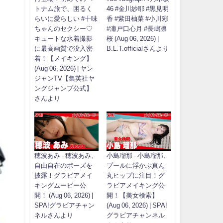
トナム旅で、困るく
46 #金川紗耶 #黒見明
らいに愛らしい #十味
香 #紫田柚菜 #小川彩
ちゃんのセクシー♡
#瀬戸口心月 #長嶋凛
キュートな水着撮影
桜 (Aug 06, 2026) |
に最高画質で没入密
B.L.T.officialさんより
着！【メイキング】
(Aug 06, 2026) | ヤン
ジャンTV【集英社ヤ
ングジャンプ公式】
さんより
穂波あみ - 穂波あみ、
小島瑠那 - 小島瑠那、
自由自在のポーズを
プールに浮かぶ真ん
披露！グラビアメイ
丸ヒップに注目！グ
キングムービー公
ラビアメイキング公
開！ (Aug 06, 2026) |
開！【美女検索】
SPA!グラビアチャン
(Aug 06, 2026) | SPA!
ネルさんより
グラビアチャンネル