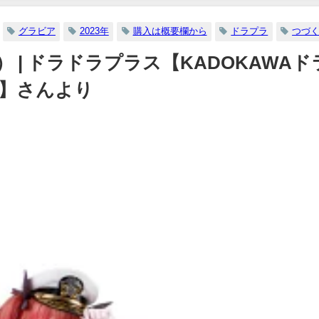
グラビア
2023年
購入は概要欄から
ドラプラ
つづ
日） | ドラドラプラス【KADOKAWAド
H】さんより