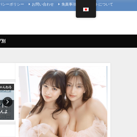
バシーポリシー
お問い合わせ
免責事項
当サイトについて
プ別
ゃんねる
Hカップ
4K UPSCALING
| こ
ちとせよしの - 【解禁】写真集
篠崎愛【4K】（2023年08月
さんよ
「ただいま」過去最大露出な写
日） | 4K UPSCALING CL
真集ができました（2024年07月
んより
26日） | よしのんチャンネルさん
08/25/2023
より