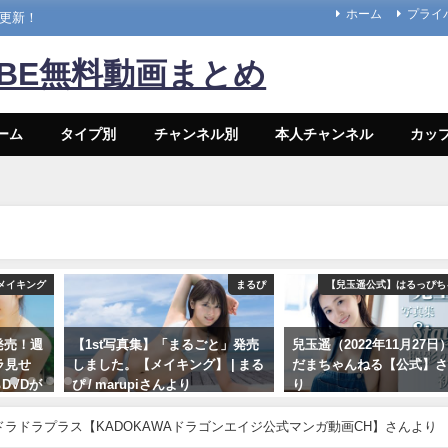
ホーム
プライ
々更新！
UBE無料動画まとめ
ーム
タイプ別
チャンネル別
本人チャンネル
カッ
メイキング
まるぴ
【兒玉遥公式】はるっぴち
8発売！週
【1st写真集】「まるごと」発売
兒玉遥（2022年11月27日） 
ラ見せ
しました。【メイキング】 | まる
だまちゃんねる【公式】
DVDが
ぴ / marupiさんより
り
ina
11/07/2023
11/27/2022
日） | 週
） | ドラドラプラス【KADOKAWAドラゴンエイジ公式マンガ動画CH】さんより
週刊プレ