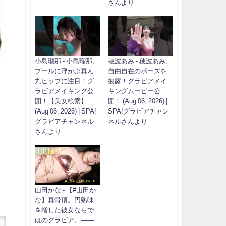
さんより
小島瑠那 - 小島瑠那、
穂波あみ - 穂波あみ、
プールに浮かぶ真ん
自由自在のポーズを
丸ヒップに注目！グ
披露！グラビアメイ
ラビアメイキング公
キングムービー公
開！【美女検索】
開！ (Aug 06, 2026) |
(Aug 06, 2026) | SPA!
SPA!グラビアチャン
グラビアチャンネル
ネルさんより
さんより
山田かな - 【#山田か
な】真骨頂。円熟味
を増した彼女ならで
はのグラビア。――