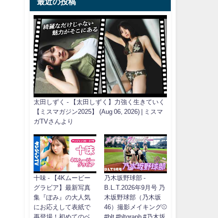
最近の投稿
太田しずく - 【太田しずく】力強く生きていく
【ミスマガジン2025】 (Aug 06, 2026) | ミスマ
ガTVさんより
十味 - 【4Kムービー
乃木坂野球部 -
グラビア】最新写真
B.L.T.2026年9月号 乃
集『ぽみ』の大人気
木坂野球部（乃木坂
にお応えして表紙で
46）撮影メイキング⚾️
再登場！初めてのベ
#blt #bltgraph #乃木坂