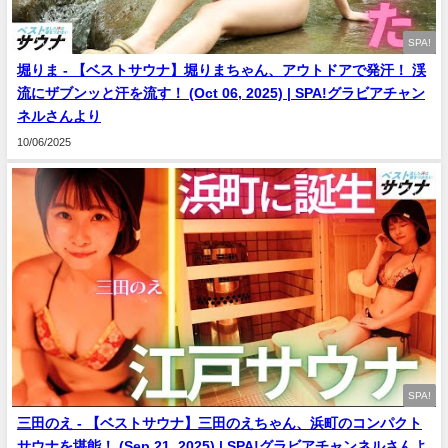
SPA!
堀りま - 【ベストサウナ】堀りまちゃん、アウトドアで発汗！ 渓
流にザブンッと汗を流す！ (Oct 06, 2025) | SPA!グラビアチャン
ネルさんより
10/06/2025
SPA!
三田のえ - 【ベストサウナ】三田のえちゃん、浜町のコンパクト
サウナを堪能！ (Sep 21, 2025) | SPA!グラビアチャンネルさんよ