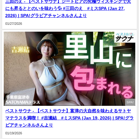
三田のえ - 【ベストサウナ】ジートピアの究極ウィスキングで天
にも昇るととのいを味わう💦 #三田のえ #ミスSPA (Jan 27,
2026) | SPA!グラビアチャンネルさんより
01/27/2026
SPA!
ベストサウナ - 【ベストサウナ】富津の大自然を味わえるサトヤ
マテラスを満喫！ #吉瀬結 #ミスSPA (Jan 19, 2026) | SPA!グラ
ビアチャンネルさんより
01/19/2026