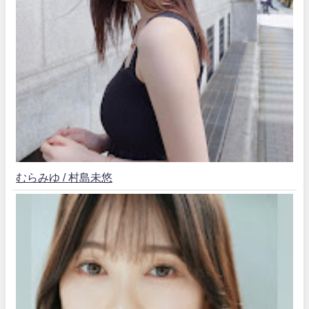
むらみゆ / 村島未悠