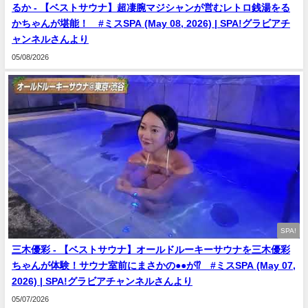
るか - 【ベストサウナ】超凄腕マジシャンが営むレトロ銭湯をる
かちゃんが堪能！ #ミスSPA (May 08, 2026) | SPA!グラビアチ
ャンネルさんより
05/08/2026
SPA!
三木優彩 - 【ベストサウナ】オールドルーキーサウナを三木優彩
ちゃんが体験！サウナ室前にまさかの●●が⁉ #ミスSPA (May 07,
2026) | SPA!グラビアチャンネルさんより
05/07/2026