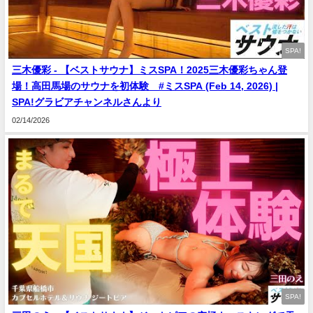
SPA!
三木優彩 - 【ベストサウナ】ミスSPA！2025三木優彩ちゃん登
場！高田馬場のサウナを初体験 #ミスSPA (Feb 14, 2026) |
SPA!グラビアチャンネルさんより
02/14/2026
SPA!