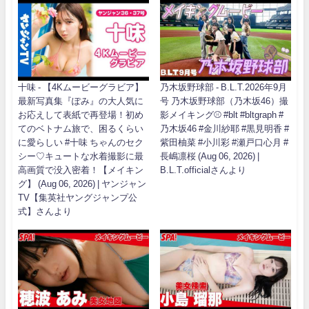
十味 - 【4Kムービーグラビア】
乃木坂野球部 - B.L.T.2026年9月
最新写真集『ぽみ』の大人気に
号 乃木坂野球部（乃木坂46）撮
お応えして表紙で再登場！初め
影メイキング⚾️ #blt #bltgraph #
てのベトナム旅で、困るくらい
乃木坂46 #金川紗耶 #黒見明香 #
に愛らしい #十味 ちゃんのセク
紫田柚菜 #小川彩 #瀬戸口心月 #
シー♡キュートな水着撮影に最
長嶋凛桜 (Aug 06, 2026) |
高画質で没入密着！【メイキン
B.L.T.officialさんより
グ】 (Aug 06, 2026) | ヤンジャン
TV【集英社ヤングジャンプ公
式】さんより