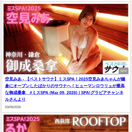
SPA!
空見みあ - 【ベストサウナ】ミスSPA！2025空見みあちゃんが鎌
倉にオープンしたばかりのサウナへ！ヒューマンロウリュが最高
な御成桑拿 #ミスSPA (Mar 09, 2026) | SPA!グラビアチャンネ
ルさんより
03/09/2026