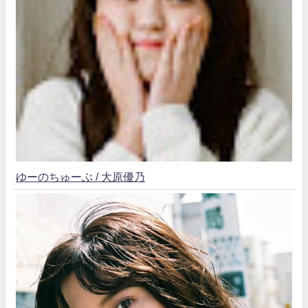
ゆーのちゅーぶ / 大原優乃