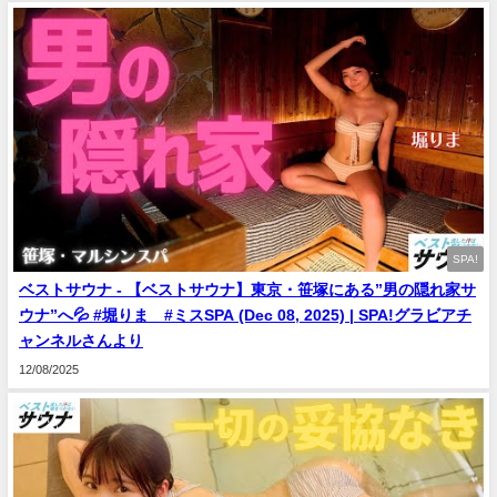
SPA!
ベストサウナ - 【ベストサウナ】東京・笹塚にある”男の隠れ家サ
ウナ”へ💦 #堀りま #ミスSPA (Dec 08, 2025) | SPA!グラビアチ
ャンネルさんより
12/08/2025