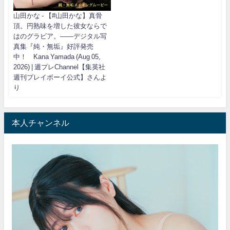
山田かな - 【#山田かな】真骨
頂。円熟味を増した彼女ならで
はのグラビア。――デジタル写
真集『純・無垢』好評発売
中！ Kana Yamada (Aug 05,
2026) | 週プレChannel【集英社
週刊プレイボーイ公式】さんよ
り
本人チャンネル