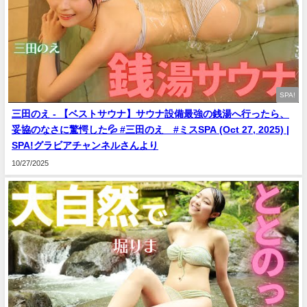
SPA!
三田のえ - 【ベストサウナ】サウナ設備最強の銭湯へ行ったら、
妥協のなさに驚愕した💦 #三田のえ #ミスSPA (Oct 27, 2025) |
SPA!グラビアチャンネルさんより
10/27/2025