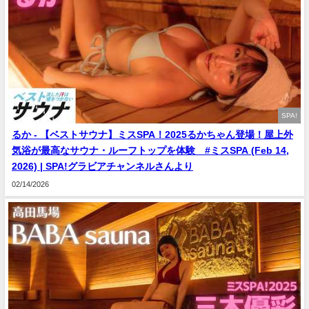
SPA!
るか - 【ベストサウナ】ミスSPA！2025るかちゃん登場！屋上外
気浴が最高なサウナ・ルーフトップを体験 #ミスSPA (Feb 14,
2026) | SPA!グラビアチャンネルさんより
02/14/2026