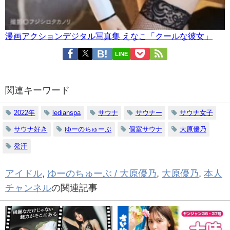
漫画アクションデジタル写真集 えなこ「クールな彼女」
LINE
関連キーワード
2022年
ledianspa
サウナ
サウナー
サウナ女子
サウナ好き
ゆーのちゅーぶ
個室サウナ
大原優乃
発汗
アイドル
,
ゆーのちゅーぶ / 大原優乃
,
大原優乃
,
本人
チャンネル
の関連記事