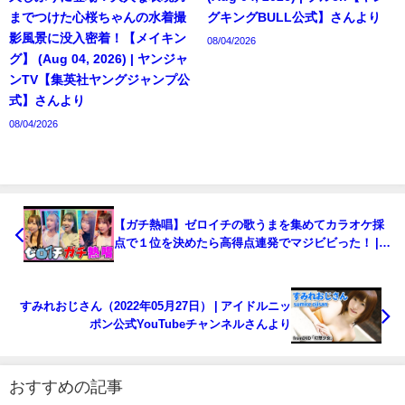
までつけた心桜ちゃんの水着撮
グキングBULL公式】さんより
影風景に没入密着！【メイキン
08/04/2026
グ】 (Aug 04, 2026) | ヤンジャ
ンTV【集英社ヤングジャンプ公
式】さんより
08/04/2026
【ガチ熱唱】ゼロイチの歌うまを集めてカラオケ採
点で１位を決めたら高得点連発でマジビビった！ |
ゼロイチTVさんより
すみれおじさん（2022年05月27日） | アイドルニッ
ポン公式YouTubeチャンネルさんより
おすすめの記事