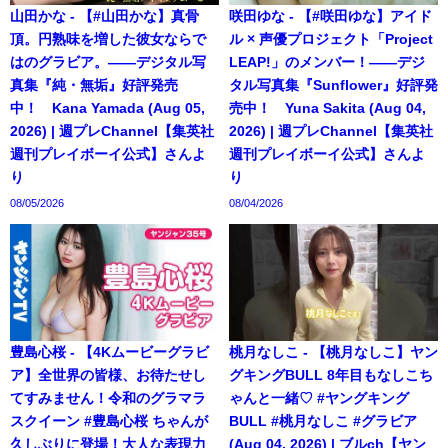
山田かな - 【#山田かな】真骨
咲田ゆな - 【#咲田ゆな】アイド
頂。円熟味を増した彼女ならで
ル × 声優プロジェクト「Project
はのグラビア。――デジタル写
LEAP!」のメンバー！――デジ
真集『純・無垢』好評発売
タル写真集『Sunflower』好評発
中！ Kana Yamada (Aug 05,
売中！ Yuna Sakita (Aug 04,
2026) | 週プレChannel【集英社
2026) | 週プレChannel【集英社
週刊プレイボーイ公式】さんよ
週刊プレイボーイ公式】さんよ
り
り
08/05/2026
08/04/2026
豊島心桜 - 【4Kムービーグラビ
桃月なしこ - 【桃月なしこ】ヤン
ア】全世界の皆様、お待たせし
グキングBULL 8年目もなしこち
てすみません！令和のグラマラ
ゃんと一緒♡ #ヤングキング
スクイーン #豊島心桜 ちゃんが
BULL #桃月なしこ #グラビア
久しぶりに登場！大人な表現力
(Aug 04, 2026) | ブルch【ヤン