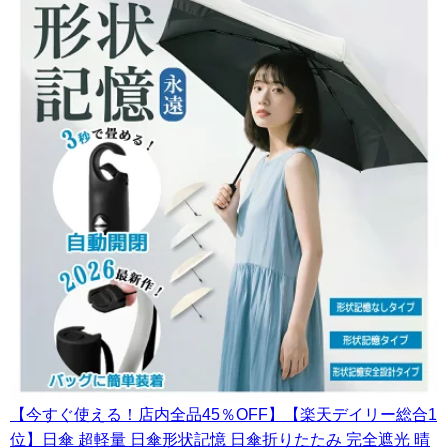
【今すぐ使える！店内全品45％OFF】【楽天デイリー総合1
位】日傘 超軽量 日傘形状記憶 日傘折りたたみ 完全遮光 晴