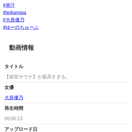
#発汗
#ledianspa
#大原優乃
#ゆーのちゅーぶ
動画情報
タイトル
【個室サウナ】が最高すぎる。
女優
大原優乃
再生時間
00:06:13
アップロード日