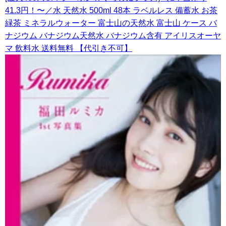
41.3円！〜／水 天然水 500ml 48本 ラベルレス 備蓄水 お茶
緑茶 ミネラルウォーター 富士山の天然水 富士山 ケース バ
ナジウム バナジウム天然水 バナジウム含有 アイリスオーヤ
マ 飲料水 送料無料 【代引き不可】