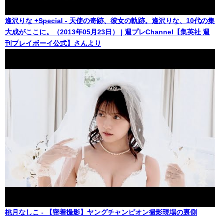
逢沢りな +Special - 天使の奇跡、彼女の軌跡。逢沢りな、10代の集
大成がここに。（2013年05月23日） | 週プレChannel【集英社 週
刊プレイボーイ公式】さんより
桃月なしこ - 【密着撮影】ヤングチャンピオン撮影現場の裏側