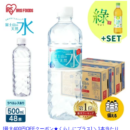
[最大400円OFFクーポン★くらしにプラス] ＼1本当たり