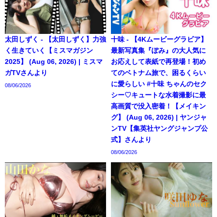
太田しずく - 【太田しずく】力強
十味 - 【4Kムービーグラビア】
く生きていく【ミスマガジン
最新写真集『ぽみ』の大人気に
2025】 (Aug 06, 2026) | ミスマ
お応えして表紙で再登場！初め
ガTVさんより
てのベトナム旅で、困るくらい
に愛らしい #十味 ちゃんのセク
08/06/2026
シー♡キュートな水着撮影に最
高画質で没入密着！【メイキン
グ】 (Aug 06, 2026) | ヤンジャ
ンTV【集英社ヤングジャンプ公
式】さんより
08/06/2026