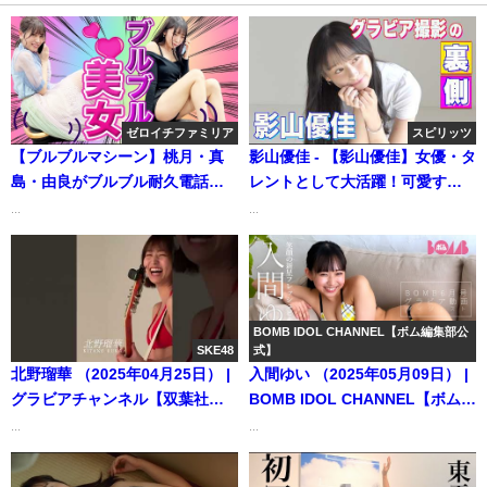
ゼロイチファミリア
スピリッツ
【ブルブルマシーン】桃月・真
影山優佳 - 【影山優佳】女優・タ
島・由良がブルブル耐久電話に
レントとして大活躍！可愛すぎ
挑戦♡ | ゼロイチTVさんより
る”かげちゃん”がスピリッツに
...
...
久しぶりの登場‼ (Feb 08, 2026)
| スピリッツTubeさんより
BOMB IDOL CHANNEL【ボム編集部公
SKE48
式】
北野瑠華 （2025年04月25日） |
入間ゆい （2025年05月09日） |
グラビアチャンネル【双葉社公
BOMB IDOL CHANNEL【ボム編
式】さんより
集部公式】さんより
...
...