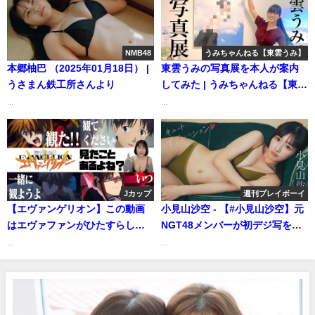
NMB48
うみちゃんねる【東雲うみ】
本郷柚巴 （2025年01月18日） |
東雲うみの写真展を本人が案内
うさまん鉄工所さんより
してみた | うみちゃんねる【東雲
うみ】さんより
...
...
Jカップ
週刊プレイボーイ
【エヴァンゲリオン】この動画
小見山沙空 - 【#小見山沙空】元
はエヴァファンがひたすらしゃ
NGT48メンバーが初デジ写を発
べくる動画です | 伊織いおの愛の
売!!――デジタル写真集『キュー
...
...
鞭は結構イタいさんより
トアグレッション』好評発売
中！ Sara Komiyama (Jul 17,
2026) | 週プレChannel【集英社
週刊プレイボーイ公式】さんよ