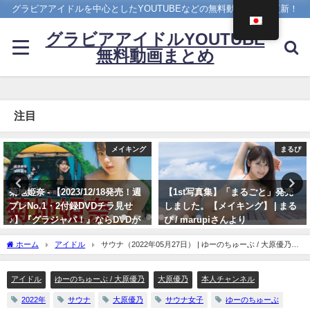
グラビアアイドルを中心としたYOUTUBEなどの無料動画を日々更新！
グラビアアイドルYOUTUBE
無料動画まとめ
注目
まるぴ
【兒玉遥公式】はるっぴちゃんねる
【1st写真集】「まるごと」発売
兒玉遥（2022年11月27日） | こだ
しました。【メイキング】 | まる
まちゃんねる【公式】さんより
ぴ / marupiさんより
11/27/2022
11/07/2023
ホーム
アイドル
サウナ（2022年05月27日） | ゆーのちゅーぶ / 大原優乃さ
んより
アイドル
ゆーのちゅーぶ / 大原優乃
大原優乃
本人チャンネル
2022年
サウナ
大原優乃
サウナ女子
ゆーのちゅーぶ