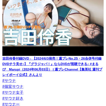
吉田伶香付録DVD - 【2024/6/3発売！週プレNo.25・26合併号付録
DVDチラ見せ♪】『グラジャパ！』ならDVDが視聴できる♪ #まる
ぴ Marupi（2024年06月03日） | 週プレChannel【集英社 週刊プ
レイボーイ公式】さんより
#サウナ
#個室サウナ
#サウナ女子
#サウナ好き
#サウナー