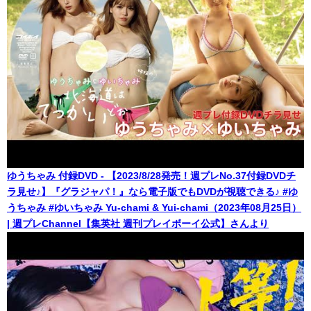
ゆうちゃみ 付録DVD - 【2023/8/28発売！週プレNo.37付録DVDチ
ラ見せ♪】『グラジャパ！』なら電子版でもDVDが視聴できる♪ #ゆ
うちゃみ #ゆいちゃみ Yu-chami & Yui-chami（2023年08月25日）
| 週プレChannel【集英社 週刊プレイボーイ公式】さんより