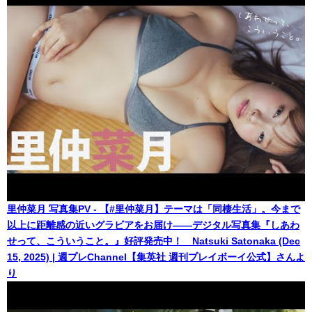
里仲菜月 写真集PV - 【#里仲菜月】テーマは「同棲生活」。今まで
以上に距離感の近いグラビアをお届け――デジタル写真集『しあわ
せって、こういうこと。』好評発売中！ Natsuki Satonaka (Dec
15, 2025) | 週プレChannel【集英社 週刊プレイボーイ公式】さんよ
り