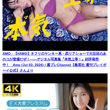
AMO - 【#AMO】ネフリのヤンキー系・恋リアショーで大注目のあ
のコが登場だぜ！――デジタル写真集『本気上等！』好評発売
中！ Amo (Jul 03, 2026) | 週プレChannel【集英社 週刊プレイボ
ーイ公式】さんより