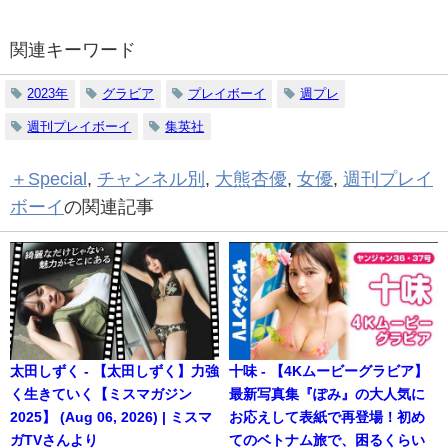
関連キーワード
2023年
グラビア
プレイボーイ
週プレ
週刊プレイボーイ
集英社
＋Special
,
チャンネル別
,
大熊杏優
,
女優
,
週刊プレイ
ボーイ
の関連記事
太田しずく - 【太田しずく】力強
十味 - 【4Kムービーグラビア】
く生きていく【ミスマガジン
最新写真集『ぽみ』の大人気に
2025】 (Aug 06, 2026) | ミスマ
お応えして表紙で再登場！初め
ガTVさんより
てのベトナム旅で、困るくらい