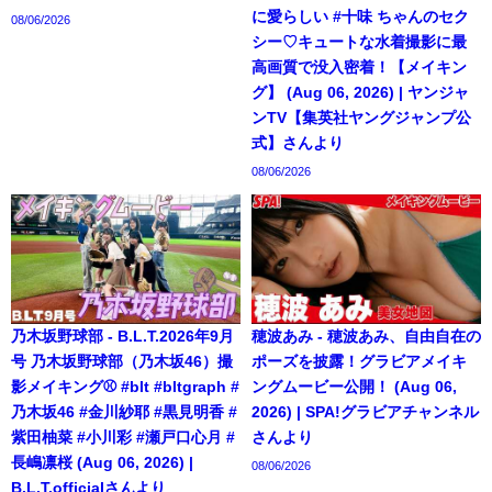
に愛らしい #十味 ちゃんのセク
08/06/2026
シー♡キュートな水着撮影に最
高画質で没入密着！【メイキン
グ】 (Aug 06, 2026) | ヤンジャ
ンTV【集英社ヤングジャンプ公
式】さんより
08/06/2026
乃木坂野球部 - B.L.T.2026年9月
穂波あみ - 穂波あみ、自由自在の
号 乃木坂野球部（乃木坂46）撮
ポーズを披露！グラビアメイキ
影メイキング⚾️ #blt #bltgraph #
ングムービー公開！ (Aug 06,
乃木坂46 #金川紗耶 #黒見明香 #
2026) | SPA!グラビアチャンネル
紫田柚菜 #小川彩 #瀬戸口心月 #
さんより
長嶋凛桜 (Aug 06, 2026) |
08/06/2026
B.L.T.officialさんより