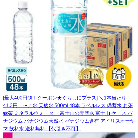
[最大400円OFFクーポン★くらしにプラス] ＼1本当たり
41.3円！〜／水 天然水 500ml 48本 ラベルレス 備蓄水 お茶
緑茶 ミネラルウォーター 富士山の天然水 富士山 ケース バ
ナジウム バナジウム天然水 バナジウム含有 アイリスオーヤ
マ 飲料水 送料無料 【代引き不可】