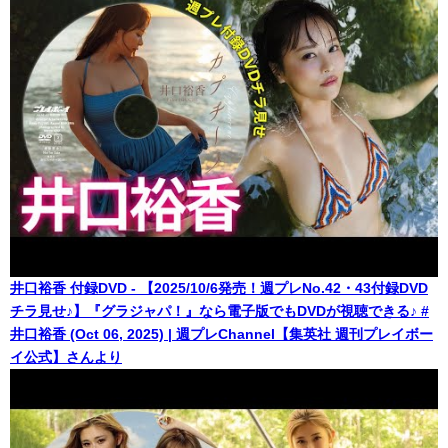
井口裕香 付録DVD - 【2025/10/6発売！週プレNo.42・43付録DVD
チラ見せ♪】『グラジャパ！』なら電子版でもDVDが視聴できる♪ #
井口裕香 (Oct 06, 2025) | 週プレChannel【集英社 週刊プレイボー
イ公式】さんより