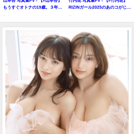
山本杏 写真集PV - 【#山本杏】
竹内花 写真集PV - 【#竹内花】
もうすぐオトナの19歳。３年ぶ
RIZINガール2025のあのコがじつ
りの週プレ登場！――デジタル
は & & & 。 デジタル写真集
...
...
写真集『今っぽ女子に、春
『こんなにも大胆だったなん
恋。』好評発売中！ An
て』好評発売中!! Hana
Yamamoto (Feb 03, 2026) | 週
Takeuchi（Jun 25, 2025） | 週
プレChannel【集英社 週刊プレ
プレChannel【集英社 週刊プレ
イボーイ公式】さんより
イボーイ公式】さんより