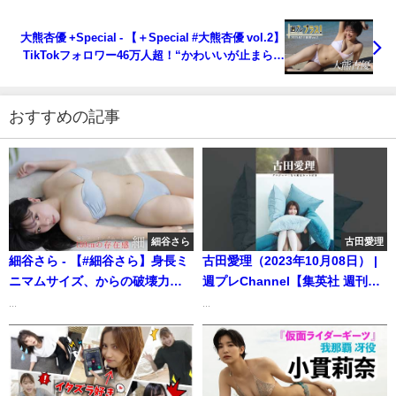
Airi Furuta～（2023年01月31日） | 週プレ
Channel【集英社 週刊プレイボーイ公式】さんより
大熊杏優 +Special - 【＋Special #大熊杏優 vol.2】
TikTokフォロワー46万人超！“かわいいが止まらな
い！”ショートカット美女が「プラス！」初登場!! ＜
2023年2月前期＞～Ayu Okuma～（2023年01月31
日） | 週プレChannel【集英社 週刊プレイボーイ公
おすすめの記事
式】さんより
細谷さら
古田愛理
細谷さら - 【#細谷さら】身長ミ
古田愛理（2023年10月08日） |
ニマムサイズ、からの破壊力。
週プレChannel【集英社 週刊プ
――デジタル写真集『150cmの
レイボーイ公式】さんより
...
...
存在感。』好評発売中！ Sara
Hosoya (Jun 02, 2026) | 週プレ
Channel【集英社 週刊プレイボ
ーイ公式】さんより