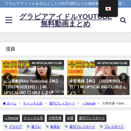
グラビアアイドルを中心としたYOUTUBEなどの無料動画を日々更新！
グラビアアイドルYOUTUBE
無料動画まとめ
注目
4K UPSCALING CLUB
アイドルニッポン
今田美桜【4K】（2022年09月14
久松郁実 いくみんのスポコス“I
日） | 4K UPSCALING CLUBさん
LOVE SPORTS！” （2018年03月
より
14日） | アイドルニッポン公式
YouTubeチャンネルさんより
09/14/2022
ホーム
チャンネル別
週刊プレイボーイ
＋Special
大熊杏優 +Special
07/14/2024
- 【＋Special #大熊杏優 vol.1】TikTokフォロワー46万人超！“かわいいが止まらな
い！”ショートカット美女が「プラス！」初登場!! ＜2023年2月前期＞～Ayu Okuma～
＋Special
チャンネル別
大熊杏優
女優
週刊プレイボーイ
（2023年01月31日） | 週プレChannel【集英社 週刊プレイボーイ公式】さんより
グラビア
週プレ
集英社
週刊プレイボーイ
プレイボーイ