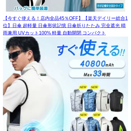
【今すぐ使える！店内全品45％OFF】【楽天デイリー総合1
位】日傘 超軽量 日傘形状記憶 日傘折りたたみ 完全遮光 晴
雨兼用 UVカット100% 軽量 自動開閉 コンパクト