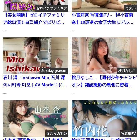
ゼロイチファミリア
モデル
【美女悶絶】ゼロイチファミリ
小貫莉奈 写真集PV - 【#小貫莉
ア総出演！自己紹介でビリビリ
奈】10頭身の女子大生モデル、
椅子ドッキリ！！ | ゼロイチTV
自然体でまっすぐに。―Rina
...
...
さんより
Onuki（2023年10月20日） | 週
プレChannel【集英社 週刊プレ
イボーイ公式】さんより
Sunday gravure
桃月なしこ
石川 澪 - Ishikawa Mio 石川 澪
桃月なしこ - 【週刊少年チャンピ
이시카와 미오 [ AV Model ] (Jan
オン】雑誌撮影の裏側に密着！
10, 2023) | 선데이 그라비아さん
（Dec 04, 2024） | 桃月なしこ
...
...
より
のなんかやるちゃんねるさんよ
り
ミスマガジン
写真集PV