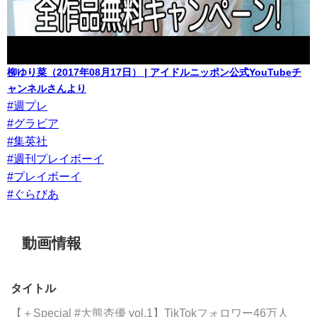
柳ゆり菜（2017年08月17日） | アイドルニッポン公式YouTubeチ
ャンネルさんより
#週プレ
#グラビア
#集英社
#週刊プレイボーイ
#プレイボーイ
#ぐらびあ
動画情報
タイトル
【＋Special #大熊杏優 vol.1】TikTokフォロワー46万人