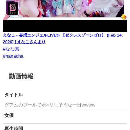
えなこ - 妄想エンジェルLIVE✨ 【ゼンレスゾーンゼロ】 (Feb 14,
2026) | えなこさんより
#なな茶
#nanacha
動画情報
タイトル
グアムのプールでポ○リしそうな一日wwww
女優
再生時間