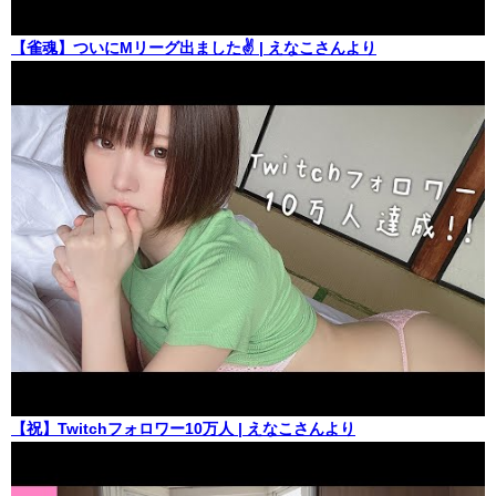
【雀魂】ついにMリーグ出ました✌️ | えなこさんより
【祝】Twitchフォロワー10万人 | えなこさんより