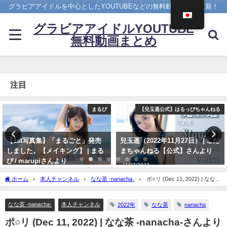
グラビアアイドルを中心としたYOUTUBEなどの無料動画を日々更新！
グラビアアイドルYOUTUBE
無料動画まとめ
注目
【兒玉遥公式】はるっぴちゃんねる
写真集PV
兒玉遥（2022年11月27日） | こだ
櫻井音乃 写真集PV - 【#櫻井音
まちゃんねる【公式】さんより
乃】21歳、音乃パイセンのオトナ
な挑戦ーOtono Sakurai（2023年
11/27/2022
12月20日） | 週プレChannel【集
ホーム
本人チャンネル
なな茶 -nanacha-
ポ○リ (Dec 11, 2022) | なな茶
英社 週刊プレイボーイ公式】さん
-nanacha-さんより
より
なな茶 -nanacha-
本人チャンネル
2022年
なな茶
nanacha
12/20/2023
ポ○リ (Dec 11, 2022) | なな茶 -nanacha-さんより