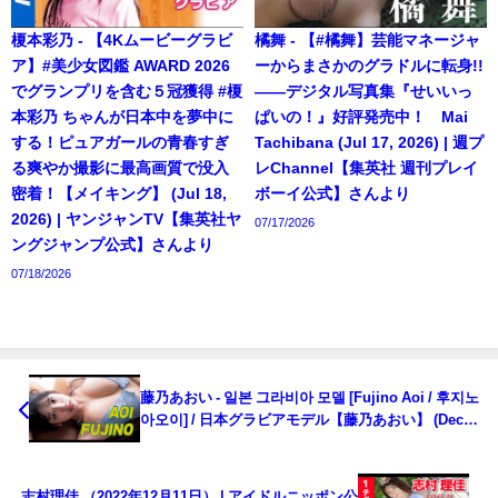
榎本彩乃 - 【4Kムービーグラビ
橘舞 - 【#橘舞】芸能マネージャ
ア】#美少女図鑑 AWARD 2026
ーからまさかのグラドルに転身!!
でグランプリを含む５冠獲得 #榎
――デジタル写真集『せいいっ
本彩乃 ちゃんが日本中を夢中に
ぱいの！』好評発売中！ Mai
する！ピュアガールの青春すぎ
Tachibana (Jul 17, 2026) | 週プ
る爽やか撮影に最高画質で没入
レChannel【集英社 週刊プレイ
密着！【メイキング】 (Jul 18,
ボーイ公式】さんより
2026) | ヤンジャンTV【集英社ヤ
07/17/2026
ングジャンプ公式】さんより
07/18/2026
藤乃あおい - 일본 그라비아 모델 [Fujino Aoi / 후지노
아오이] / 日本グラビアモデル【藤乃あおい】 (Dec
10, 2022) | 선데이 그라비아さんより
志村理佳 （2022年12月11日） | アイドルニッポン公