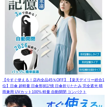
【今すぐ使える！店内全品45％OFF】【楽天デイリー総合1
位】日傘 超軽量 日傘形状記憶 日傘折りたたみ 完全遮光 晴
雨兼用 UVカット100% 軽量 自動開閉 コンパクト