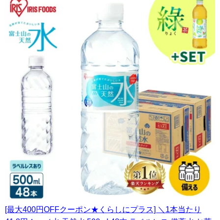
[最大400円OFFクーポン★くらしにプラス] ＼1本当たり