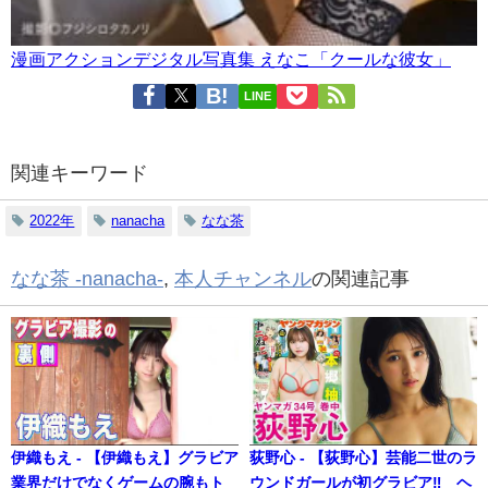
漫画アクションデジタル写真集 えなこ「クールな彼女」
LINE
関連キーワード
2022年
nanacha
なな茶
なな茶 -nanacha-
,
本人チャンネル
の関連記事
伊織もえ - 【伊織もえ】グラビア
荻野心 - 【荻野心】芸能二世のラ
業界だけでなくゲームの腕もト
ウンドガールが初グラビア‼︎ ヘ