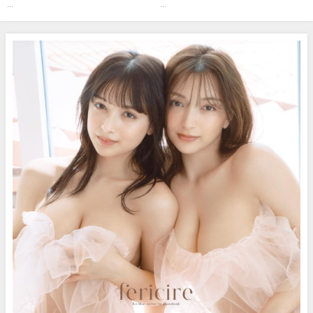
2025) | 講談社ヤンマガchさんよ
...
...
り