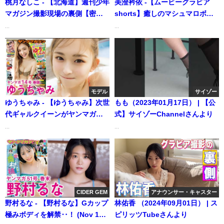
桃月なしこ - 【北海道】週刊少年
美澄衿依 -【ムービーグラビア
マガジン撮影現場の裏側【密着
shorts】癒しのマシュマロボデ
撮影】（2024年11月16日） | 桃
ィと可愛い笑顔！美澄衿依ちゃ
...
...
月なしこのなんかやるちゃんね
んのちょっと大人な水着撮影で
るさんより
没入密着【メイキング】（2023
年06月14日） | ヤンジャン
TV【集英社ヤングジャンプ公
式】さんより
モデル
サイゾー
ゆうちゃみ - 【ゆうちゃみ】次世
もも（2023年01月17日） | 【公
代ギャルクイーンがヤンマガで
式】サイゾーChannelさんより
大暴れぃ☆（2022年03月06日）
...
...
| 講談社ヤンマガchさんより
CIDER GEM
アナウンサー・キャスター
野村るな - 【野村るな】Gカップ
林佑香 （2024年09月01日） | ス
極みボディを解禁‥！ (Nov 17,
ピリッツTubeさんより