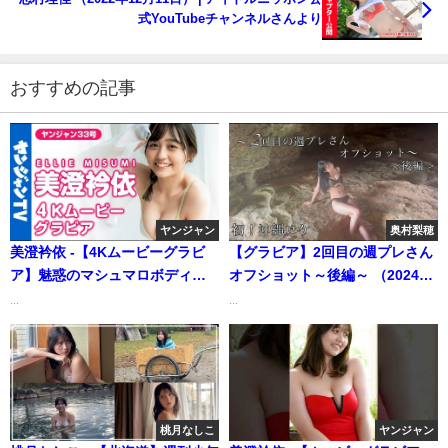
式YouTubeチャンネルさんより
おすすめの記事
ヤンジャン
奥村梨穂
美澄衿依 -【4Kムービーグラビ
【グラビア】2回目の週プレさん
ア】魅惑のマシュマロボディ♡
オフショット～後編～ （2024年
ギャルコン2021準グランプリ・
07月05日） | 奥村梨穂さんより
...
...
美澄衿依ちゃんのお庭で水遊び
水着撮影に最高画質で没入密着
【メイキング】（2022年07月16
日） | ヤンジャンTV【集英社ヤ
ングジャンプ公式】さんより
桃月なしこ
ヤンジャン