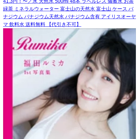
41.3円！〜／水 天然水 500ml 48本 ラベルレス 備蓄水 お茶
緑茶 ミネラルウォーター 富士山の天然水 富士山 ケース バ
ナジウム バナジウム天然水 バナジウム含有 アイリスオーヤ
マ 飲料水 送料無料 【代引き不可】