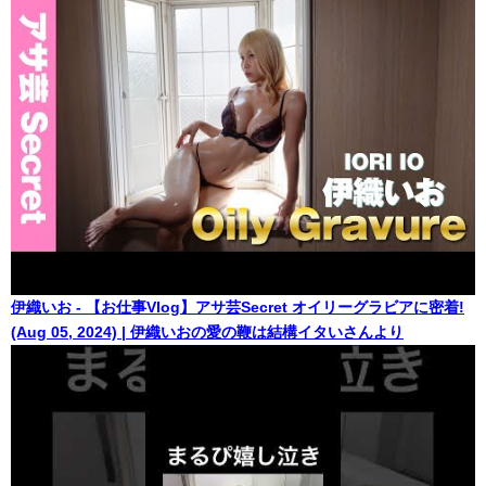
伊織いお - 【お仕事Vlog】アサ芸Secret オイリーグラビアに密着!
(Aug 05, 2024) | 伊織いおの愛の鞭は結構イタいさんより