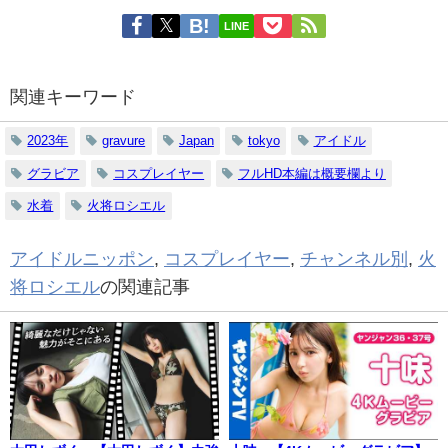
LINE
関連キーワード
2023年
gravure
Japan
tokyo
アイドル
グラビア
コスプレイヤー
フルHD本編は概要欄より
水着
火将ロシエル
アイドルニッポン
,
コスプレイヤー
,
チャンネル別
,
火
将ロシエル
の関連記事