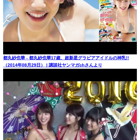
都丸紗也華 - 都丸紗也華17歳、超新星グラビアアイドルの神乳!!
（2014年08月29日） | 講談社ヤンマガchさんより