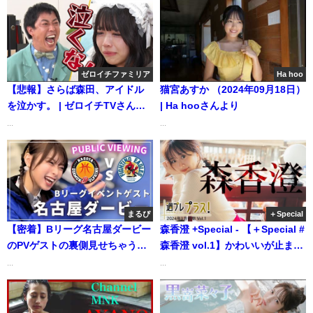
2025) | Channel MNKさんより
ゼロイチファミリア
Ha hoo
【悲報】さらば森田、アイドル
猫宮あすか （2024年09月18日）
を泣かす。 | ゼロイチTVさんよ
| Ha hooさんより
り
...
...
まるぴ
＋Special
【密着】Bリーグ名古屋ダービー
森香澄 +Special - 【＋Special #
のPVゲストの裏側見せちゃう！
森香澄 vol.1】かわいいが止まら
【名古屋ダイヤモンドドルフィ
ない！彼女と巡る、3泊4日の台
...
...
ンズ対FE名古屋】 | まるぴ /
湾旅行。＜2024年1月前期＞
marupiさんより
―Kasumi Mori（2023年12月28
日） | 週プレChannel【集英社