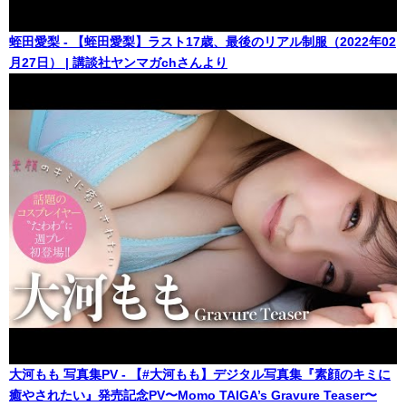
蛭田愛梨 - 【蛭田愛梨】ラスト17歳、最後のリアル制服（2022年02
月27日） | 講談社ヤンマガchさんより
大河もも 写真集PV - 【#大河もも】デジタル写真集『素顔のキミに
癒やされたい』発売記念PV〜Momo TAIGA’s Gravure Teaser〜