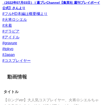
（2022年07月03日） | 週プレChannel【集英社 週刊プレイボーイ
公式】さんより
#フルHD本編は概要欄より
#火将ロシエル
#水着
#グラビア
#アイドル
#gravure
#tokyo
#Japan
#コスプレイヤー
動画情報
タイトル
【ロングver】大人気コスプレイヤー、火将ロシエルちゃ