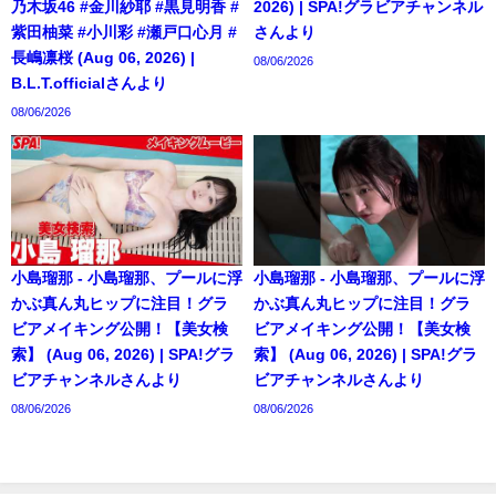
乃木坂46 #金川紗耶 #黒見明香 #
2026) | SPA!グラビアチャンネル
紫田柚菜 #小川彩 #瀬戸口心月 #
さんより
長嶋凛桜 (Aug 06, 2026) |
08/06/2026
B.L.T.officialさんより
08/06/2026
小島瑠那 - 小島瑠那、プールに浮
小島瑠那 - 小島瑠那、プールに浮
かぶ真ん丸ヒップに注目！グラ
かぶ真ん丸ヒップに注目！グラ
ビアメイキング公開！【美女検
ビアメイキング公開！【美女検
索】 (Aug 06, 2026) | SPA!グラ
索】 (Aug 06, 2026) | SPA!グラ
ビアチャンネルさんより
ビアチャンネルさんより
08/06/2026
08/06/2026