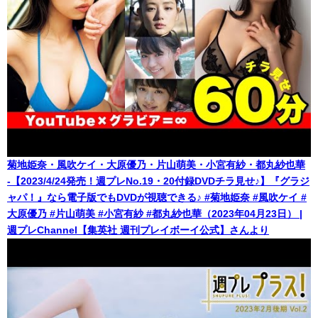
菊地姫奈・風吹ケイ・大原優乃・片山萌美・小宮有紗・都丸紗也華
-【2023/4/24発売！週プレNo.19・20付録DVDチラ見せ♪】『グラジ
ャパ！』なら電子版でもDVDが視聴できる♪ #菊地姫奈 #風吹ケイ #
大原優乃 #片山萌美 #小宮有紗 #都丸紗也華（2023年04月23日） |
週プレChannel【集英社 週刊プレイボーイ公式】さんより