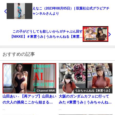
えなこ（2023年08月05日） | 双葉社公式グラビアチ
ャンネルさんより
この子がどうしても欲しいからガチャぶん回す
【NIKKE】＃東雲うみ | うみちゃんねる【東雲う
み】さんより
おすすめの記事
Channel MNK
うみちゃんねる【東雲うみ】
山田あい - 【再アップ】山田あい
大阪のガンダムカフェに行って
の大人の挑発ここから始まる～
みた #東雲うみ | うみちゃんねる
挑発の温度が上がる領域【21時
【東雲うみ】さんより
...
...
配信】【GRAVURE】 (Nov 30,