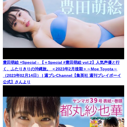
豊田萌絵 +Special - 【＋Special #豊田萌絵 vol.2】人気声優と行
く、ふたりきりの沖縄旅。 ＜2023年2月後期＞～Moe Toyota～
（2023年02月14日） | 週プレChannel【集英社 週刊プレイボーイ
公式】さんより