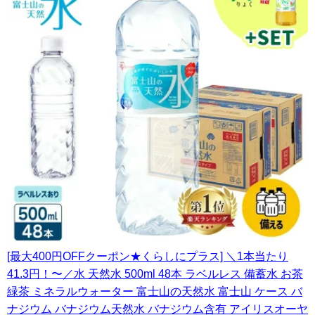
[最大400円OFFクーポン★くらしにプラス] ＼1本当たり
41.3円！〜／水 天然水 500ml 48本 ラベルレス 備蓄水 お茶
緑茶 ミネラルウォーター 富士山の天然水 富士山 ケース バ
ナジウム バナジウム天然水 バナジウム含有 アイリスオーヤ