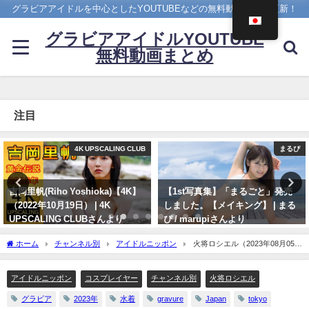
グラビアアイドルを中心としたYOUTUBEなどの無料動画を日々更新！
グラビアアイドルYOUTUBE
無料動画まとめ
注目
まるぴ
4K UPSCALING CLUB
【1st写真集】「まるごと」発売
篠崎愛【4K】（2023年08月25
しました。【メイキング】 | まる
日） | 4K UPSCALING CLUBさん
ぴ / marupiさんより
より
11/07/2023
08/25/2023
ホーム
チャンネル別
アイドルニッポン
火将ロシエル（2023年08月05
日） | アイドルニッポン公式YouTubeチャンネルさんより
アイドルニッポン
コスプレイヤー
チャンネル別
火将ロシエル
グラビア
2023年
水着
gravure
Japan
tokyo