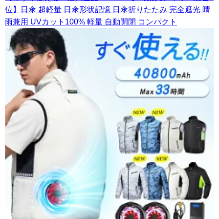
位】日傘 超軽量 日傘形状記憶 日傘折りたたみ 完全遮光 晴
雨兼用 UVカット100% 軽量 自動開閉 コンパクト