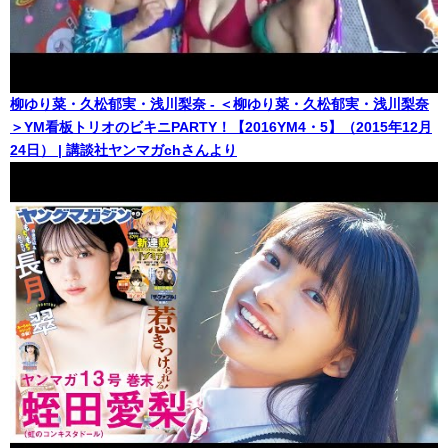
柳ゆり菜・久松郁実・浅川梨奈 - ＜柳ゆり菜・久松郁実・浅川梨奈
＞YM看板トリオのビキニPARTY！【2016YM4・5】（2015年12月
24日） | 講談社ヤンマガchさんより