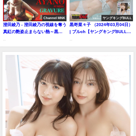
週刊プレイボーイ公式】さんよ
り
Channel MNK
ヤングキングBULL
澄田綾乃 - 澄田綾乃の視線を奪う
黒嵜菜々子 （2024年03月04日）
真紅の艶姿止まらない熱～黒い
| ブルch【ヤングキングBULL公
ランジェリーの奥に隠した本当
式】さんより
...
...
の色気【21時配信】
【GRAVURE】 (Nov 22, 2025) |
Channel MNKさんより