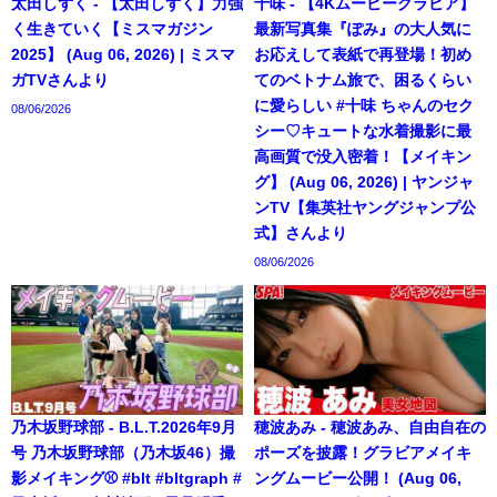
太田しずく - 【太田しずく】力強
十味 - 【4Kムービーグラビア】
く生きていく【ミスマガジン
最新写真集『ぽみ』の大人気に
2025】 (Aug 06, 2026) | ミスマ
お応えして表紙で再登場！初め
ガTVさんより
てのベトナム旅で、困るくらい
に愛らしい #十味 ちゃんのセク
08/06/2026
シー♡キュートな水着撮影に最
高画質で没入密着！【メイキン
グ】 (Aug 06, 2026) | ヤンジャ
ンTV【集英社ヤングジャンプ公
式】さんより
08/06/2026
乃木坂野球部 - B.L.T.2026年9月
穂波あみ - 穂波あみ、自由自在の
号 乃木坂野球部（乃木坂46）撮
ポーズを披露！グラビアメイキ
影メイキング⚾️ #blt #bltgraph #
ングムービー公開！ (Aug 06,