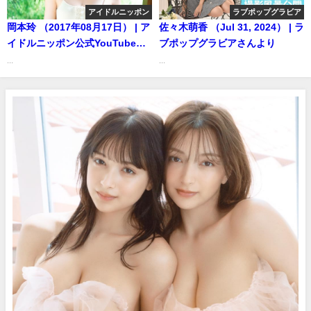
アイドルニッポン
ラブポップグラビア
岡本玲 （2017年08月17日） | ア
佐々木萌香 （Jul 31, 2024） | ラ
イドルニッポン公式YouTubeチ
ブポップグラビアさんより
ャンネルさんより
...
...