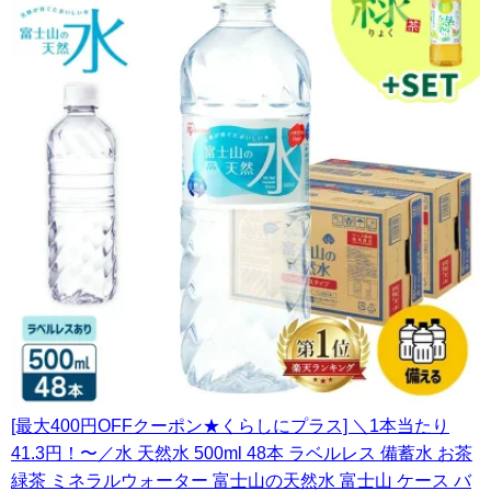
[最大400円OFFクーポン★くらしにプラス] ＼1本当たり
41.3円！〜／水 天然水 500ml 48本 ラベルレス 備蓄水 お茶
緑茶 ミネラルウォーター 富士山の天然水 富士山 ケース バ