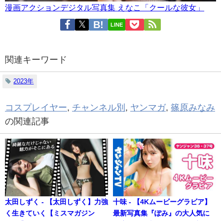
漫画アクションデジタル写真集 えなこ「クールな彼女」
LINE
関連キーワード
2023年
コスプレイヤー
,
チャンネル別
,
ヤンマガ
,
篠原みなみ
の関連記事
太田しずく - 【太田しずく】力強
十味 - 【4Kムービーグラビア】
く生きていく【ミスマガジン
最新写真集『ぽみ』の大人気に