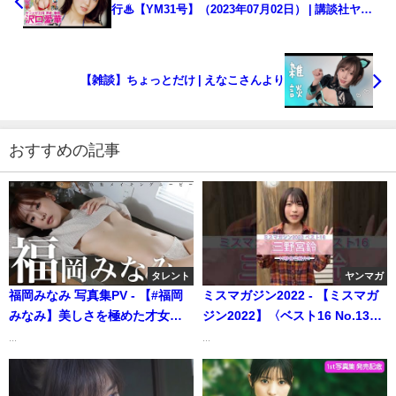
行♨【YM31号】（2023年07月02日） | 講談社ヤン
マガchさんより
【雑談】ちょっとだけ | えなこさんより
おすすめの記事
タレント
ヤンマガ
福岡みなみ 写真集PV - 【#福岡
ミスマガジン2022 - 【ミスマガ
みなみ】美しさを極めた才女、3
ジン2022】〈ベスト16 No.13三
年ぶりの週プレ帰還。デジタル
野宮鈴〉15秒自己紹介
...
...
写真集『完璧を求めて』好評発
#shorts（2022年07月20日） |
売中！―Minami
講談社ヤンマガchさんより