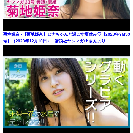
菊地姫奈 -【菊地姫奈】ヒナちゃんと過ごす夏休み♡【2023年YM33
号】（2023年12月10日） | 講談社ヤンマガchさんより