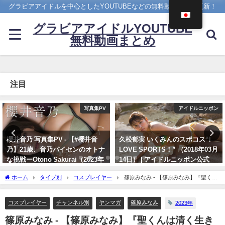
グラビアアイドルを中心としたYOUTUBEなどの無料動画を日々更新！
グラビアアイドルYOUTUBE
無料動画まとめ
注目
アイドルニッポン
Hカップ
久松郁実 いくみんのスポコス“I
ちとせよしの - 【解禁】写真集
LOVE SPORTS！” （2018年03月
「ただいま」過去最大露出な写真
14日） | アイドルニッポン公式
集ができました（2024年07月26
YouTubeチャンネルさんより
日） | よしのんチャンネルさんよ
ホーム
タイプ別
コスプレイヤー
篠原みなみ - 【篠原みなみ】『聖くん
り
07/14/2024
は清く生きたい』コラボ企画！一人二役!?ウラオモテ美女を完全再現♡【YM31号】
07/26/2024
（2023年07月02日） | 講談社ヤンマガchさんより
コスプレイヤー
チャンネル別
ヤンマガ
篠原みなみ
2023年
篠原みなみ - 【篠原みなみ】『聖くんは清く生き