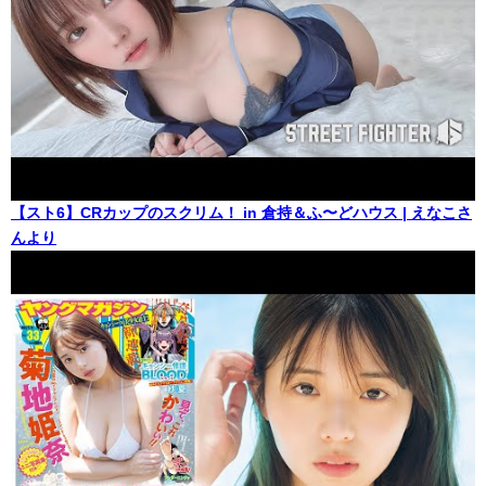
【スト6】CRカップのスクリム！ in 倉持＆ふ〜どハウス | えなこさ
んより