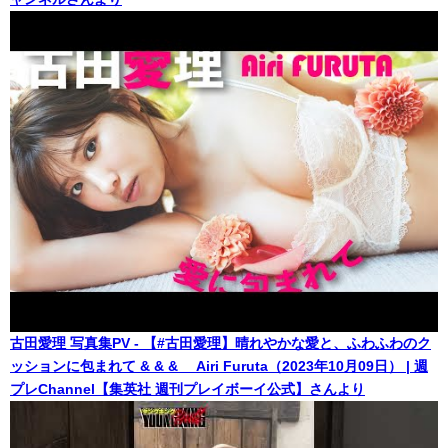
古田愛理 写真集PV - 【#古田愛理】晴れやかな愛と、ふわふわのク
ッションに包まれて & & & Airi Furuta（2023年10月09日） | 週
プレChannel【集英社 週刊プレイボーイ公式】さんより