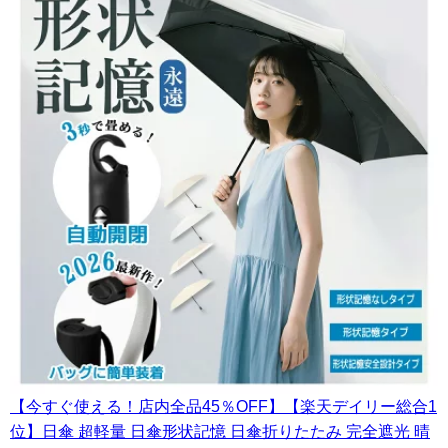
【今すぐ使える！店内全品45％OFF】【楽天デイリー総合1
位】日傘 超軽量 日傘形状記憶 日傘折りたたみ 完全遮光 晴