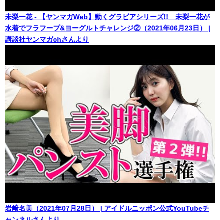
未梨一花 - 【ヤンマガWeb】動くグラビアシリーズ!! 未梨一花が
水着でフラフープ&ヨーグルトチャレンジ②（2021年06月23日） |
講談社ヤンマガchさんより
岩﨑名美（2021年07月28日） | アイドルニッポン公式YouTubeチ
ャンネルさんより