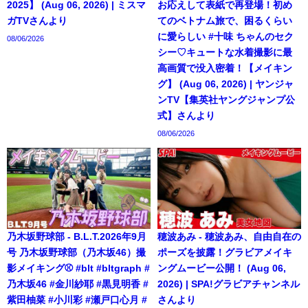
2025】 (Aug 06, 2026) | ミスマ
お応えして表紙で再登場！初め
ガTVさんより
てのベトナム旅で、困るくらい
に愛らしい #十味 ちゃんのセク
08/06/2026
シー♡キュートな水着撮影に最
高画質で没入密着！【メイキン
グ】 (Aug 06, 2026) | ヤンジャ
ンTV【集英社ヤングジャンプ公
式】さんより
08/06/2026
乃木坂野球部 - B.L.T.2026年9月
穂波あみ - 穂波あみ、自由自在の
号 乃木坂野球部（乃木坂46）撮
ポーズを披露！グラビアメイキ
影メイキング⚾️ #blt #bltgraph #
ングムービー公開！ (Aug 06,
乃木坂46 #金川紗耶 #黒見明香 #
2026) | SPA!グラビアチャンネル
紫田柚菜 #小川彩 #瀬戸口心月 #
さんより