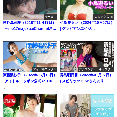
Fukuoka（2024年05月13日） |
週プレChannel【集英社 週刊プ
レイボーイ公式】さんより
モー娘。
#ババババンビ
牧野真莉愛（2018年11月17日）
小鳥遊るい （2024年10月07日）
| Hello17majcktxcChannelさん
| グラビアンエイジ
より
【KADOKAWAドラゴンエイジ公
...
...
式CH】さんより
アイドルニッポン
アナウンサー・キャスター
伊藤梨沙子 （2022年06月16日）
貴島明日香（2022年01月07日）
| アイドルニッポン公式YouTube
| スピリッツTubeさんより
チャンネルさんより
...
...