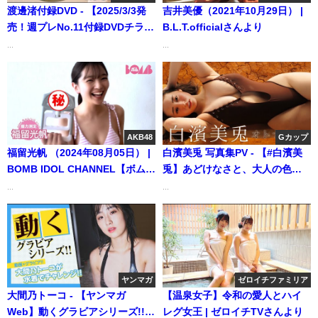
渡邊渚付録DVD - 【2025/3/3発
吉井美優（2021年10月29日） |
売！週プレNo.11付録DVDチラ見
B.L.T.officialさんより
せ♪】『グラジャパ！』ならDVD
...
...
が視聴できる♪ #渡邊渚（2025年
02月28日） | 週プレ
Channel【集英社 週刊プレイボ
ーイ公式】さんより
AKB48
Gカップ
福留光帆 （2024年08月05日） |
白濱美兎 写真集PV - 【#白濱美
BOMB IDOL CHANNEL【ボム編
兎】あどけなさと、大人の色香
集部公式】さんより
のはざま。――デジタル写真集
...
...
『オトナ未満。』好評発売
中！ Miu Shirahama (Nov 13,
2025) | 週プレChannel【集英社
週刊プレイボーイ公式】さんよ
り
ヤンマガ
ゼロイチファミリア
大間乃トーコ - 【ヤンマガ
【温泉女子】令和の愛人とハイ
Web】動くグラビアシリーズ!!
レグ女王 | ゼロイチTVさんより