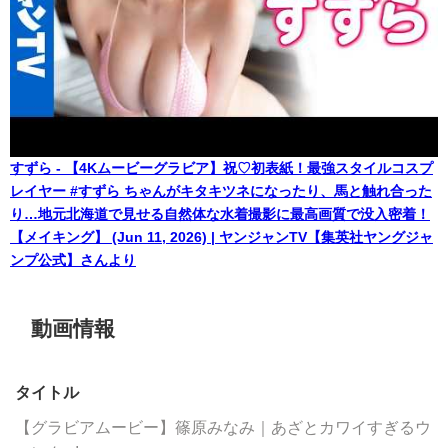
すずら - 【4Kムービーグラビア】祝♡初表紙！最強スタイルコスプ
レイヤー #すずら ちゃんがキタキツネになったり、馬と触れ合った
り…地元北海道で見せる自然体な水着撮影に最高画質で没入密着！
【メイキング】 (Jun 11, 2026) | ヤンジャンTV【集英社ヤングジャ
ンプ公式】さんより
動画情報
タイトル
【グラビアムービー】篠原みなみ｜あざとカワイすぎるウ