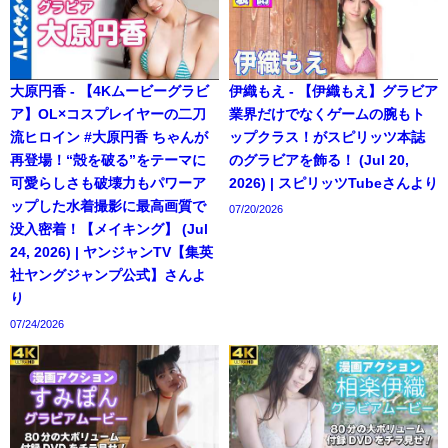
大原円香 - 【4Kムービーグラビ
伊織もえ - 【伊織もえ】グラビア
ア】OL×コスプレイヤーの二刀
業界だけでなくゲームの腕もト
流ヒロイン #大原円香 ちゃんが
ップクラス！がスピリッツ本誌
再登場！“殻を破る”をテーマに
のグラビアを飾る！ (Jul 20,
可愛らしさも破壊力もパワーア
2026) | スピリッツTubeさんより
ップした水着撮影に最高画質で
07/20/2026
没入密着！【メイキング】 (Jul
24, 2026) | ヤンジャンTV【集英
社ヤングジャンプ公式】さんよ
り
07/24/2026