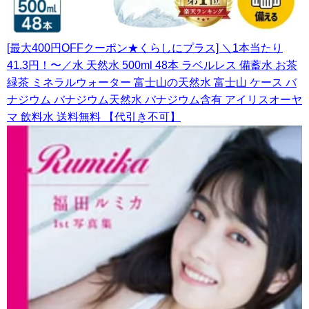
[最大400円OFFクーポン★くらしにプラス] ＼1本当たり
41.3円！〜／水 天然水 500ml 48本 ラベルレス 備蓄水 お茶
緑茶 ミネラルウォーター 富士山の天然水 富士山 ケース バ
ナジウム バナジウム天然水 バナジウム含有 アイリスオーヤ
マ 飲料水 送料無料 【代引き不可】