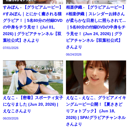
すみぽん - 【グラビアムービー】
相楽伊織 - 【グラビアムービー】
#すみぽん｜とにかく癒される猫
#相楽伊織｜スレンダーお姉さん
グラビア！｜5名80分の付録DVD
が柔らかな日差しに照らされて...
の中身をチラ見せ！ (Jul 01,
｜5名80分の付録DVDの中身をチ
2026) | グラビアチャンネル【双
ラ見せ！ (Jun 24, 2026) | グラ
葉社公式】さんより
ビアチャンネル【双葉社公式】
さんより
07/01/2026
06/24/2026
えなこ - 【密着】スポーティ女子
えなこ - えなこ、グラビアメイキ
になりました (Jun 20, 2026) |
ングムービー公開！【夏さきど
えなこさんより
りフォトブック】 (Jun 18,
2026) | SPA!グラビアチャンネル
06/20/2026
さんより