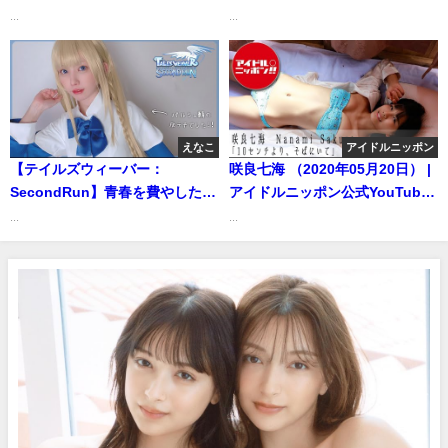
大間乃トーコが水着で30秒バウ
...
...
ンドチャレンジ④（2021年02月
24日） | 講談社ヤンマガchさん
より
えなこ
アイドルニッポン
【テイルズウィーバー：
咲良七海 （2020年05月20日） |
SecondRun】青春を費やしたゲ
アイドルニッポン公式YouTube
ームとの再会✨ | えなこさんより
チャンネルさんより
...
...