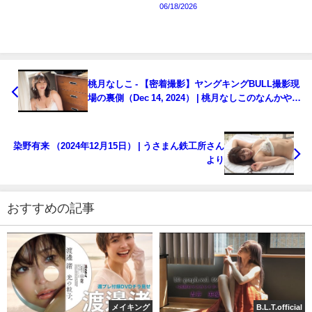
06/18/2026
桃月なしこ - 【密着撮影】ヤングキングBULL撮影現
場の裏側（Dec 14, 2024） | 桃月なしこのなんかやる
ちゃんねるさんより
染野有来 （2024年12月15日） | うさまん鉄工所さん
より
おすすめの記事
メイキング
B.L.T.official