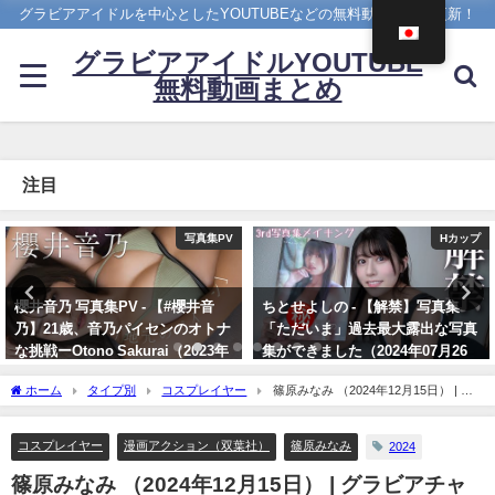
グラビアアイドルを中心としたYOUTUBEなどの無料動画を日々更新！
グラビアアイドルYOUTUBE
無料動画まとめ
注目
Hカップ
ヤンジャン
ちとせよしの - 【解禁】写真集
雪平莉左 -【4Kムービーグラビ
「ただいま」過去最大露出な写真
ア】２週連続表紙！令和最高の美
集ができました（2024年07月26
ボディ・雪平莉左ちゃんが"微笑
日） | よしのんチャンネルさんよ
みの国"タイで魅せる女神の微笑
ホーム
タイプ別
コスプレイヤー
篠原みなみ （2024年12月15日） | グ
り
み！カラフルでビビッドな水着撮
ラビアチャンネル【双葉社公式】さんより
影に最高画質で没入密着！【メイ
07/26/2024
キング】（2023年07月06日） | ヤ
コスプレイヤー
漫画アクション（双葉社）
篠原みなみ
2024
ンジャンTV【集英社ヤングジャ
篠原みなみ （2024年12月15日） | グラビアチャ
ンプ公式】さんより