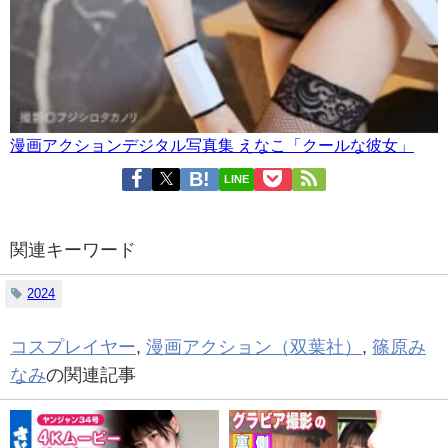
漫画アクションデジタル写真集 えなこ「クールな彼女」
LINE
関連キーワード
2024
コスプレイヤー
,
漫画アクション（双葉社）
,
篠原み
なみ
の関連記事