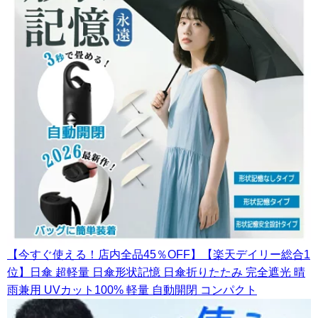
【今すぐ使える！店内全品45％OFF】【楽天デイリー総合1
位】日傘 超軽量 日傘形状記憶 日傘折りたたみ 完全遮光 晴
雨兼用 UVカット100% 軽量 自動開閉 コンパクト