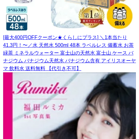
[最大400円OFFクーポン★くらしにプラス] ＼1本当たり
41.3円！〜／水 天然水 500ml 48本 ラベルレス 備蓄水 お茶
緑茶 ミネラルウォーター 富士山の天然水 富士山 ケース バ
ナジウム バナジウム天然水 バナジウム含有 アイリスオーヤ
マ 飲料水 送料無料 【代引き不可】