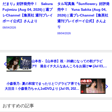
だまり』好評発売中！ Sakura
タル写真集『Sunflower』好評発
Fujimizu (Aug 04, 2026) | 週プ
売中！ Yuna Sakita (Aug 04,
レChannel【集英社 週刊プレイ
2026) | 週プレChannel【集英社
ボーイ公式】さんより
週刊プレイボーイ公式】さんよ
り
08/04/2026
08/04/2026
山本杏 - 【山本杏】祝・20歳になっての初グラビ
ア‼︎ 過去イチ大人なあんころをお届け❤️ (Jul 03,
2026) | 講談社ヤンマガchさんより
小森香乃 - 夏の和室でまったりと♡グラビア界でも
大注目！小森香乃ちゃん1stDVDより (Jul 05, 2026) |
アイドルニッポン公式YouTubeチャンネルさんより
おすすめの記事