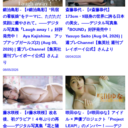
鍛治島彩 - 【#鍛治島彩】“民宿
斎藤恭代 - 【#斎藤恭代】
の看板娘”をテーマに、ただただ
173cm・9頭身の世界に誇る日本
笑顔に癒やされて。――デジタ
の美女。――デジタル写真集
ル写真集『Laugh away！』好評
『BOUND』好評発売中！
発売中！ Aya Kajishima アッ
Yasuyo Saito (Aug 04, 2026) |
プアップガールズ(2) (Aug 05,
週プレChannel【集英社 週刊プ
2026) | 週プレChannel【集英社
レイボーイ公式】さんより
週刊プレイボーイ公式】さんよ
08/04/2026
り
08/05/2026
藤水咲桜 - 【#藤水咲桜】改名
咲田ゆな - 【#咲田ゆな】アイド
後、初グラビア！４年ぶりの再
ル × 声優プロジェクト「Project
会――デジタル写真集『花と陽
LEAP!」のメンバー！――デジ