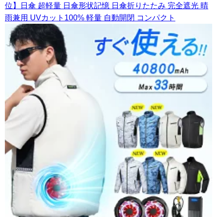
位】日傘 超軽量 日傘形状記憶 日傘折りたたみ 完全遮光 晴
雨兼用 UVカット100% 軽量 自動開閉 コンパクト