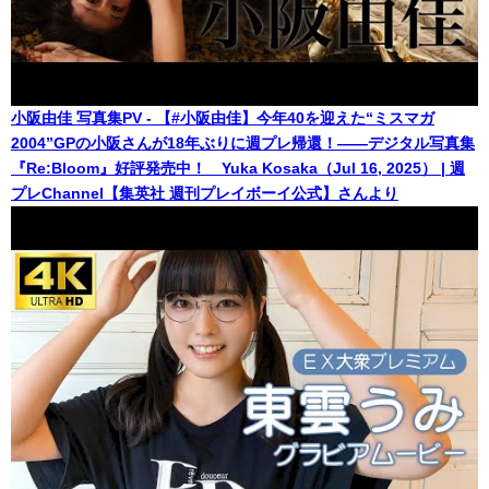
小阪由佳 写真集PV - 【#小阪由佳】今年40を迎えた“ミスマガ
2004”GPの小阪さんが18年ぶりに週プレ帰還！――デジタル写真集
『Re:Bloom』好評発売中！ Yuka Kosaka（Jul 16, 2025） | 週
プレChannel【集英社 週刊プレイボーイ公式】さんより