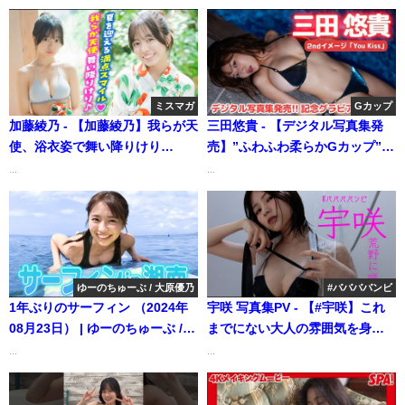
ミスマガ
Gカップ
加藤綾乃 - 【加藤綾乃】我らが天
三田悠貴 - 【デジタル写真集発
使、浴衣姿で舞い降りけり
売】”ふわふわ柔らかGカップ”三
♪（2024年07月04日） | ミスマガ
田悠貴ちゃんの圧巻バストが大
...
...
TVさんより
暴れ！？/DVD「You Kiss」より
(Oct 03, 2025) | アイドルニッポ
ン公式YouTubeチャンネルさん
より
ゆーのちゅーぶ / 大原優乃
#ババババンビ
1年ぶりのサーフィン （2024年
宇咲 写真集PV - 【#宇咲】これ
08月23日） | ゆーのちゅーぶ /
までにない大人の雰囲気を身に
大原優乃さんより
まとったワイルド＆セクシーう
...
...
さちゃん！――デジタル写真集
『荒野に咲く』好評発売中！