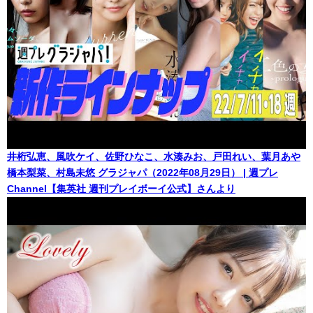
井桁弘恵、風吹ケイ、佐野ひなこ、水湊みお、戸田れい、葉月あや
橋本梨菜、村島未悠 グラジャパ（2022年08月29日） | 週プレ
Channel【集英社 週刊プレイボーイ公式】さんより