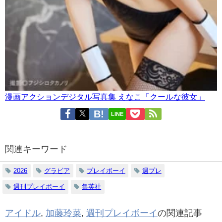
漫画アクションデジタル写真集 えなこ「クールな彼女」
LINE
関連キーワード
2026
グラビア
プレイボーイ
週プレ
週刊プレイボーイ
集英社
アイドル
,
加藤玲菜
,
週刊プレイボーイ
の関連記事