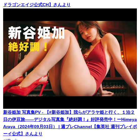
ドラゴンエイジ公式CH】さんより
新谷姫加 写真集PV - 【#新谷姫加】我らがアラヤ姫と行く、１泊２
日の伊豆旅――デジタル写真集『絶好調！』好評発売中！ーHimeya
Araya（2024年09月03日） | 週プレChannel【集英社 週刊プレイボ
ーイ公式】さんより