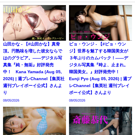
山田かな - 【#山田かな】真骨
ピョ・ウンジ - 【#ピョ・ウン
頂。円熟味を増した彼女ならで
ジ】世界を魅了する韓国美女が
はのグラビア。――デジタル写
３年ぶりのカムバック！――デ
真集『純・無垢』好評発売
ジタル写真集『時よ、止まれ。
中！ Kana Yamada (Aug 05,
韓国美女。』好評発売中！
2026) | 週プレChannel【集英社
Eunji Pyo (Aug 05, 2026) | 週プ
週刊プレイボーイ公式】さんよ
レChannel【集英社 週刊プレイ
り
ボーイ公式】さんより
08/05/2026
08/05/2026