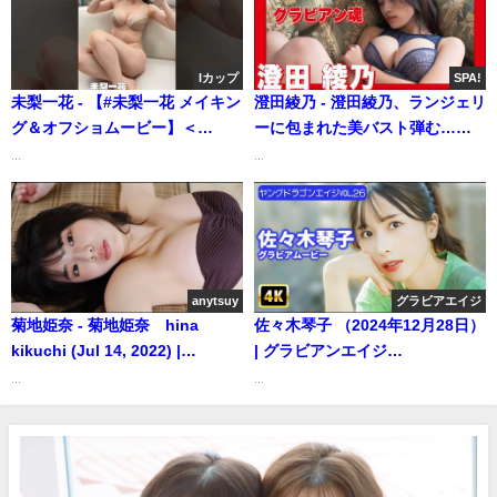
Usa (Oct 16, 2025) | 週プレ
Channel【集英社 週刊プレイボ
ーイ公式】さんより
Iカップ
SPA!
未梨一花 - 【#未梨一花 メイキン
澄田綾乃 - 澄田綾乃、ランジェリ
グ＆オフショムービー】＜
ーに包まれた美バスト弾む……
MEN'S DVD9月号＞ #shorts
メイキングムービー公開【グラ
...
...
(Aug 13, 2025) | MEN'S DVD
ビアン魂】 (Feb 18, 2026) |
Channelさんより
SPA!グラビアチャンネルさんよ
り
anytsuy
グラビアエイジ
菊地姫奈 - 菊地姫奈 hina
佐々木琴子 （2024年12月28日）
kikuchi (Jul 14, 2022) |
| グラビアンエイジ
anytsuyさんより
【KADOKAWAドラゴンエイジ公
...
...
式CH】さんより