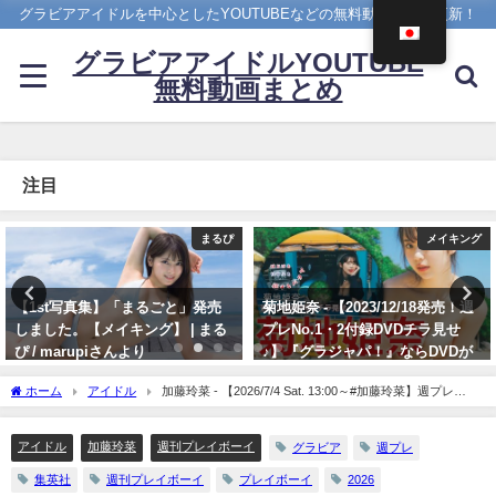
グラビアアイドルを中心としたYOUTUBEなどの無料動画を日々更新！
グラビアアイドルYOUTUBE
無料動画まとめ
注目
メイキング
4K UPSCALING CLUB
菊地姫奈 - 【2023/12/18発売！週
今田美桜【4K】（2022年09月14
プレNo.1・2付録DVDチラ見せ
日） | 4K UPSCALING CLUBさん
♪】『グラジャパ！』ならDVDが
より
視聴できる♪ #菊地姫奈 Hina
09/14/2022
ホーム
アイドル
加藤玲菜 - 【2026/7/4 Sat. 13:00～#加藤玲菜】週プレ
Kikuchi（2023年12月15日） | 週
No.28オンラインサイン会 (Jul 04, 2026) | 週プレChannel【集英社 週刊プレイボーイ公
プレChannel【集英社 週刊プレイ
式】さんより
ボーイ公式】さんより
アイドル
加藤玲菜
週刊プレイボーイ
グラビア
週プレ
12/15/2023
集英社
週刊プレイボーイ
プレイボーイ
2026