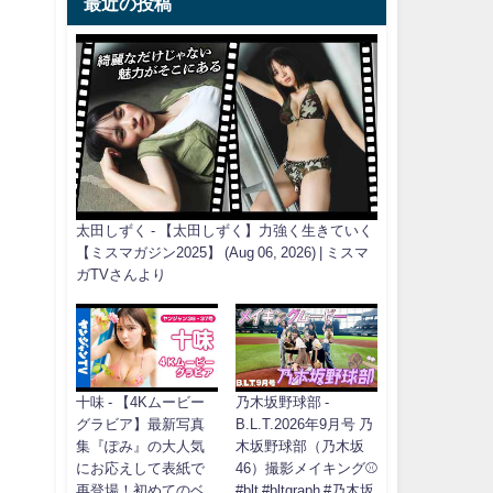
最近の投稿
太田しずく - 【太田しずく】力強く生きていく
【ミスマガジン2025】 (Aug 06, 2026) | ミスマ
ガTVさんより
十味 - 【4Kムービー
乃木坂野球部 -
グラビア】最新写真
B.L.T.2026年9月号 乃
集『ぽみ』の大人気
木坂野球部（乃木坂
にお応えして表紙で
46）撮影メイキング⚾️
再登場！初めてのベ
#blt #bltgraph #乃木坂