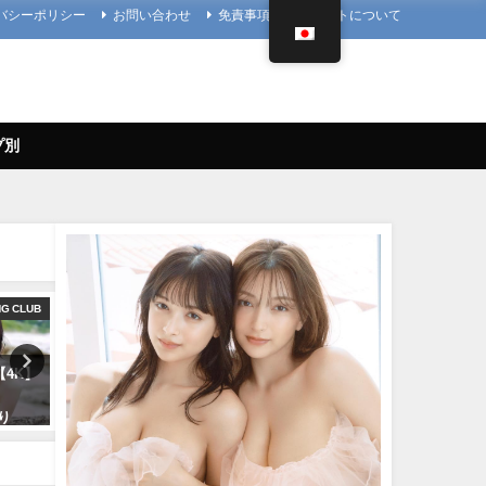
バシーポリシー
お問い合わせ
免責事項
当サイトについて
プ別
NG CLUB
メイキング
アイドル
)【4K】
菊地姫奈 - 【2023/12/18発売！週
久松郁実 いくみんのスポコス
プレNo.1・2付録DVDチラ見せ
LOVE SPORTS！” （2018
より
♪】『グラジャパ！』ならDVDが
月14日） | アイドルニッポ
視聴できる♪ #菊地姫奈 Hina
YouTubeチャンネルさんよ
Kikuchi（2023年12月15日） | 週
07/14/2024
プレChannel【集英社 週刊プレ