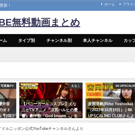
ホーム
プライ
々更新！
UBE無料動画まとめ
ーム
タイプ別
チャンネル別
本人チャンネル
カッ
写真集PV
えなこ
4K UPSCALI
#櫻井音
【バニーガールコスプレ】えな
吉岡里帆(Riho Yoshioka
のオト
こがTVアニメ『涼宮ハルヒの憂
（2022年10月19日） | 4K
i（2023
鬱』劇中歌「God knows…」を
UPSCALING CLUBさん
神カバー！！
10/19/2022
プレイボ
 アイドルニッポン公式YouTubeチャンネルさんより
10/17/2024