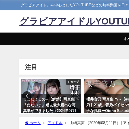
グラビアアイドルを中心としたYOUTUBEなどの無料動画を日
グラビアアイドルYOUT
ホ
注目
まるぴ
Hカップ
ごと」発売
ちとせよしの - 【解禁】写真集
櫻井音乃 写真集PV - 【
 | まる
「ただいま」過去最大露出な写
乃】21歳、音乃パイセン
真集ができました（2024年07月
ナな挑戦ーOtono Sakura
26日） | よしのんチャンネルさん
年12月20日） | 週プレ
より
Channel【集英社 週刊
ホーム
アイドル
山崎真実 （2020年08月11日） |
ーイ公式】さんより