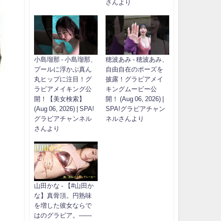
さんより
小島瑠那 - 小島瑠那、
穂波あみ - 穂波あみ、
プールに浮かぶ真ん
自由自在のポーズを
丸ヒップに注目！グ
披露！グラビアメイ
ラビアメイキング公
キングムービー公
開！【美女検索】
開！ (Aug 06, 2026) |
(Aug 06, 2026) | SPA!
SPA!グラビアチャン
グラビアチャンネル
ネルさんより
さんより
山田かな - 【#山田か
な】真骨頂。円熟味
を増した彼女ならで
はのグラビア。――