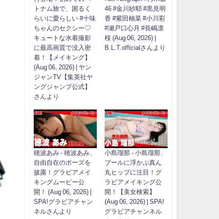
トナム旅で、困るく
46 #金川紗耶 #黒見明
らいに愛らしい #十味
香 #紫田柚菜 #小川彩
ちゃんのセクシー♡
#瀬戸口心月 #長嶋凛
キュートな水着撮影
桜 (Aug 06, 2026) |
に最高画質で没入密
B.L.T.officialさんより
着！【メイキング】
(Aug 06, 2026) | ヤン
ジャンTV【集英社ヤ
ングジャンプ公式】
さんより
穂波あみ - 穂波あみ、
小島瑠那 - 小島瑠那、
自由自在のポーズを
プールに浮かぶ真ん
披露！グラビアメイ
丸ヒップに注目！グ
キングムービー公
ラビアメイキング公
開！ (Aug 06, 2026) |
開！【美女検索】
SPA!グラビアチャン
(Aug 06, 2026) | SPA!
ネルさんより
グラビアチャンネル