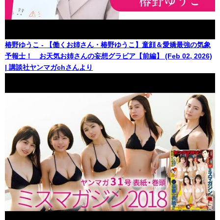
椿野ゆうこ - 【働くお姉さん・椿野ゆうこ】童顔＆愛嬌最強の気象
予報士！ お天気お姉さんの妄想グラビア【前編】 (Feb 02, 2026)
| 講談社ヤンマガchさんより