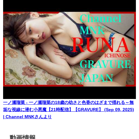
一ノ瀬瑠菜 - 一ノ瀬瑠菜の18歳の幼さと色香のはざまで揺れる～無
垢な視線に潜む小悪魔【21時配信】【GRAVURE】 (Sep 09, 2025)
| Channel MNKさんより
動画情報