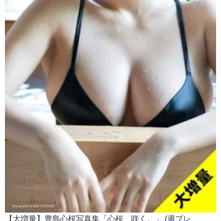
【大増量】豊島心桜写真集「心桜、咲く。」 (週プレ