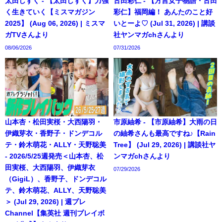
太田しずく - 【太田しずく】力強
古田彩仁 - 【方言女子物語・古田
く生きていく【ミスマガジン
彩仁】福岡編！ あんたのこと好
2025】 (Aug 06, 2026) | ミスマ
いとーよ♡ (Jul 31, 2026) | 講談
ガTVさんより
社ヤンマガchさんより
08/06/2026
07/31/2026
山本杏・松田実桜・大西陽羽・
市原紬希 - 【市原紬希】大雨の日
伊織芽衣・香野子・ドンデコル
の紬希さんも最高ですね♪【Rain
テ・鈴木萌花・ALLY・天野聡美
Tree】 (Jul 29, 2026) | 講談社ヤ
- 2026/5/25週発売＜山本杏、松
ンマガchさんより
田実桜、大西陽羽、伊織芽衣
07/29/2026
（GigiL）、香野子、ドンデコル
テ、鈴木萌花、ALLY、天野聡美
＞ (Jul 29, 2026) | 週プレ
Channel【集英社 週刊プレイボ