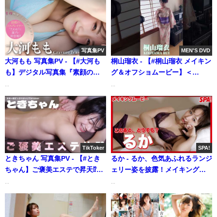
『Speed up』好評発売中！
ンジャンTV【集英社ヤングジャ
Cocona Sakuragi（Jul 29,
ンプ公式】さんより
2025） | 週プレChannel【集英
社 週刊プレイボーイ公式】さん
写真集PV
MEN'S DVD
より
大河もも 写真集PV - 【#大河も
桐山瑠衣 - 【#桐山瑠衣 メイキン
も】デジタル写真集『素顔のキ
グ＆オフショムービー】＜
ミに癒やされたい』発売記念
MEN'S DVD7月号＞ #shorts
...
...
PV〜Momo TAIGA’s Gravure
(Jun 13, 2025) | MEN'S DVD
Teaser〜（2022年07月03日） |
Channelさんより
週プレChannel【集英社 週刊プ
レイボーイ公式】さんより
TikToker
SPA!
ときちゃん 写真集PV - 【#とき
るか - るか、色気あふれるランジ
ちゃん】ご褒美エステで昇天⁉
ェリー姿を披露！メイキングム
30分超動画付きデジタル写真集
ービー公開【妄想デート撮】
...
...
『スキマシェリ』好評発売中!!
(May 11, 2026) | SPA!グラビア
Tokichan（2025年04月11日） |
チャンネルさんより
週プレChannel【集英社 週刊プ