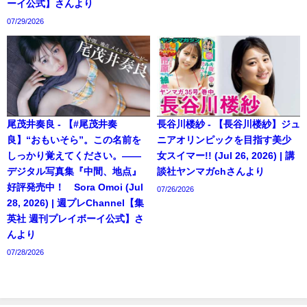
ーイ公式】さんより
07/29/2026
尾茂井奏良 - 【#尾茂井奏
長谷川楼紗 - 【長谷川楼紗】ジュ
良】“おもいそら”。この名前を
ニアオリンピックを目指す美少
しっかり覚えてください。――
女スイマー!! (Jul 26, 2026) | 講
デジタル写真集『中間、地点』
談社ヤンマガchさんより
好評発売中！ Sora Omoi (Jul
07/26/2026
28, 2026) | 週プレChannel【集
英社 週刊プレイボーイ公式】さ
んより
07/28/2026