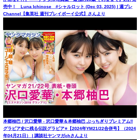
売中！ Luna Ichinose #シャルロット (Dec 03, 2025) | 週プレ
Channel【集英社 週刊プレイボーイ公式】さんより
本郷柚巴 / 沢口愛華 - 沢口愛華＆本郷柚巴 ぶっちぎりプレミアム‼
グラビア史に残る伝説グラビア⭐【2024年YM21/22合併号】（2024
年04月21日） | 講談社ヤンマガchさんより