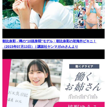
朝比奈彩 - 噂の“10頭身弱”モデル・朝比奈彩の初海外ビキニ！
（2015年07月13日） | 講談社ヤンマガchさんより