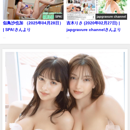
レイボーイ公式】さんより
SPA!
japgravure channel
似鳥沙也加 （2025年04月28日）
吉木りさ (2020年02月27日) |
| SPA!さんより
japgravure channelさんより
...
...