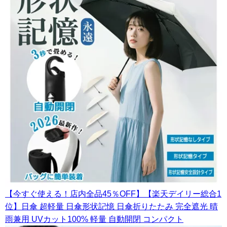
【今すぐ使える！店内全品45％OFF】【楽天デイリー総合1
位】日傘 超軽量 日傘形状記憶 日傘折りたたみ 完全遮光 晴
雨兼用 UVカット100% 軽量 自動開閉 コンパクト