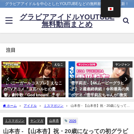
グラビアアイドルを中心としたYOUTUBEなどの無料動画を日々更新！
グラビアアイドルYOUTUBE
無料動画まとめ
注目
ヤンジャン
4K UPSCALING CLUB
雪平莉左 -【4Kムービーグラビ
今田美桜【4K】（2022年09月14
ア】２週連続表紙！令和最高の美
日） | 4K UPSCALING CLUBさん
ボディ・雪平莉左ちゃんが"微笑
より
みの国"タイで魅せる女神の微笑
09/14/2022
ホーム
アイドル
ミスマガジン
山本杏 - 【山本杏】祝・20歳になっての
み！カラフルでビビッドな水着撮
初グラビア‼︎ 過去イチ大人なあんころをお届け❤️ (Jul 03, 2026) | 講談社ヤンマガchさ
影に最高画質で没入密着！【メイ
んより
キング】（2023年07月06日） | ヤ
ミスマガジン
ヤンマガ
山本杏
2026
ンジャンTV【集英社ヤングジャ
山本杏 - 【山本杏】祝・20歳になっての初グラビ
ンプ公式】さんより