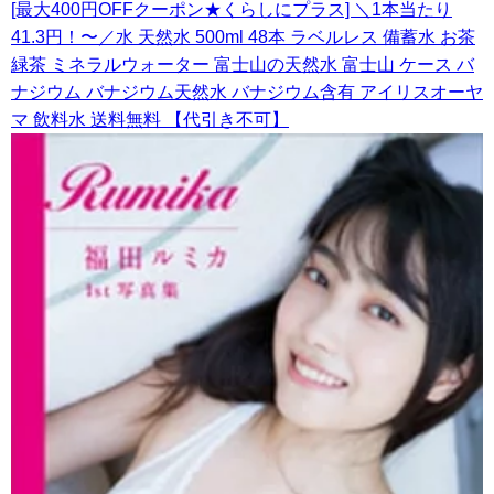
[最大400円OFFクーポン★くらしにプラス] ＼1本当たり
41.3円！〜／水 天然水 500ml 48本 ラベルレス 備蓄水 お茶
緑茶 ミネラルウォーター 富士山の天然水 富士山 ケース バ
ナジウム バナジウム天然水 バナジウム含有 アイリスオーヤ
マ 飲料水 送料無料 【代引き不可】