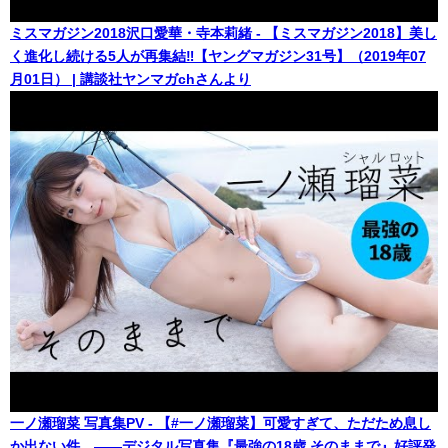
ミスマガジン2018沢口愛華・寺本莉緒 - 【ミスマガジン2018】美し
く進化し続ける5人が再集結‼︎【ヤングマガジン31号】（2019年07
月01日） | 講談社ヤンマガchさんより
一ノ瀬瑠菜 写真集PV - 【#一ノ瀬瑠菜】可愛すぎて、ただため息し
か出ない件。――デジタル写真集『最強の18歳 そのままで』好評発