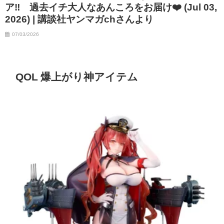
ア‼︎ 過去イチ大人なあんころをお届け❤️ (Jul 03,
07/06/2023
2026) | 講談社ヤンマガchさんより
07/03/2026
QOL 爆上がり神アイテム