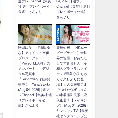
週プレChannel【集英
04, 2026) | 週プレ
社 週刊プレイボーイ
Channel【集英社 週刊
公式】さんより
プレイボーイ公式】
さんより
咲田ゆな - 【#咲田ゆ
豊島心桜 - 【4Kムー
な】アイドル × 声優
ビーグラビア】全世
プロジェクト
界の皆様、お待たせ
「Project LEAP!」の
してすみません！令
メンバー！――デジ
和のグラマラスクイ
タル写真集
ーン #豊島心桜 ちゃ
『Sunflower』好評発
んが久しぶりに登
売中！ Yuna Sakita
場！大人な表現力ま
(Aug 04, 2026) | 週プ
でつけた心桜ちゃん
レChannel【集英社 週
の水着撮影風景に没
刊プレイボーイ公
入密着！【メイキン
式】さんより
グ】 (Aug 04, 2026) |
ヤンジャンTV【集英
社ヤングジャンプ公