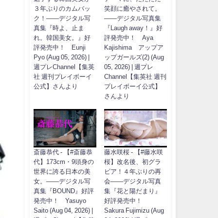
３年ぶりのカムバッ
笑顔に癒やされて。
ク！――デジタル写
――デジタル写真集
真集『時よ、止ま
『Laugh away！』好
れ。韓国美女。』好
評発売中！ Aya
評発売中！ Eunji
Kajishima アップア
Pyo (Aug 05, 2026) |
ップガールズ(2) (Aug
週プレChannel【集英
05, 2026) | 週プレ
社 週刊プレイボーイ
Channel【集英社 週刊
公式】さんより
プレイボーイ公式】
さんより
斎藤恭代 - 【#斎藤恭
藤水咲桜 - 【#藤水咲
代】173cm・9頭身の
桜】改名後、初グラ
世界に誇る日本の美
ビア！４年ぶりの再
女。――デジタル写
会――デジタル写真
真集『BOUND』好評
集『花と陽だまり』
発売中！ Yasuyo
好評発売中！
Saito (Aug 04, 2026) |
Sakura Fujimizu (Aug