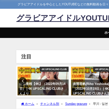
グラビアアイドルを中心としたYOUTUBEなどの無料動画を日
グラビアアイドルYOUT
ホ
注目
Hカップ
4K UPSCALING CLUB
4K UPSCAL
】写真集
今田美桜【4K】（2022年09月14
吉岡里帆(Riho Yoshiok
露出な写
日） | 4K UPSCALING CLUBさ
（2022年10月19日） | 4K
4年07月
んより
UPSCALING CLUBさん
ンネルさん
09/14/2022
10/19/2022
ホーム
チャンネル別
Sunday gravure
早川 - 일본
(Jan 28, 2023) | 선데이 그라비아さんより