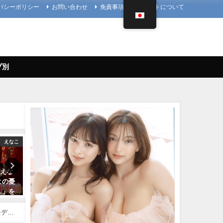
バシーポリシー
お問い合わせ
免責事項
当サイトについて
プ別
えなこ
ヤンジャン
】えな
雪平莉左 -【4Kムービーグラビ
【1st写真集】「まるごと」
ヒの憂
ア】２週連続表紙！令和最高の
しました。【メイキング】 |
…」を
美ボディ・雪平莉左ちゃんが"微
ぴ / marupiさんより
笑みの国"タイで魅せる女神の微
11/07/2023
笑み！カラフルでビビッドな水
アモデル
着撮影に最高画質で没入密着！