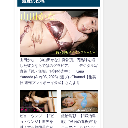
最近の投稿
山田かな - 【#山田かな】真骨頂。円熟味を増
した彼女ならではのグラビア。――デジタル写
真集『純・無垢』好評発売中！ Kana
Yamada (Aug 05, 2026) | 週プレChannel【集英
社 週刊プレイボーイ公式】さんより
ピョ・ウンジ - 【#ピ
鍛治島彩 - 【#鍛治島
ョ・ウンジ】世界を
彩】“民宿の看板娘”を
魅了する韓国美女が
テーマに、ただただ