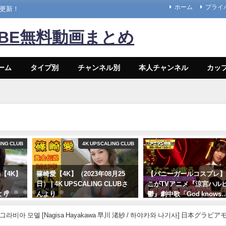
ホーム
プライ
々更新！
UBE無料動画まとめ
ーム
タイプ別
チャンネル別
本人チャンネル
カッ
ING CLUB
4K UPSCALING CLUB
a)【4K】
篠崎愛【4K】（2023年08月25
【バニーガールコスプレ
日） | 4K UPSCALING CLUBさ
こがTVアニメ『涼宮ハル
より
んより
鬱』劇中歌「God knows
神カバー！！
08/25/2023
 그라비아 모델 [Nagisa Hayakawa 早川 渚紗 / 하야카와 나기사] 日本グラビ
10/17/2024