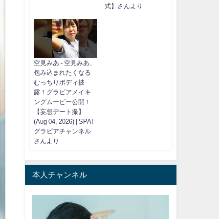
式】さんより
空見みあ - 空見みあ、
包み込まれたくなる
むっちりボディ披
露！グラビアメイキ
ングムービー公開！
【妄想デート撮】
(Aug 04, 2026) | SPA!
グラビアチャンネル
さんより
本人チャンネル