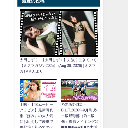
最近の投稿
太田しずく - 【太田しずく】力強く生きていく
【ミスマガジン2025】 (Aug 06, 2026) | ミスマ
ガTVさんより
十味 - 【4Kムービー
乃木坂野球部 -
グラビア】最新写真
B.L.T.2026年9月号 乃
集『ぽみ』の大人気
木坂野球部（乃木坂
にお応えして表紙で
46）撮影メイキング⚾️
再登場！初めてのベ
#blt #bltgraph #乃木坂