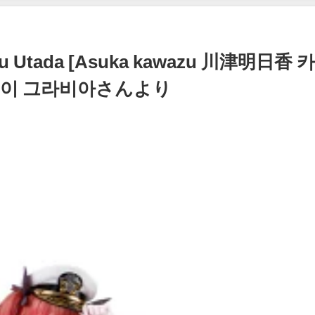
イボーイ公式】さんより
12/15/2023
aru Utada [Asuka kawazu 川津明日香 
 | 선데이 그라비아さんより