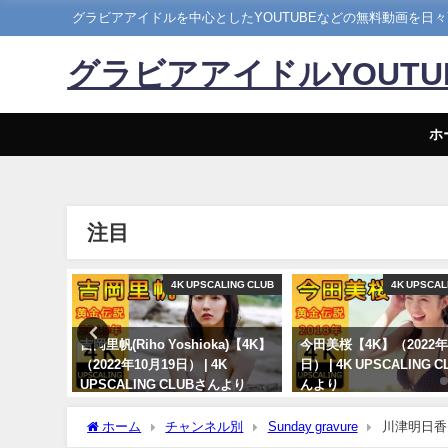
グラビアアイドルを中心としたYOUTUBEなどの無料動画を日
グラビアアイドルYOUT
ホ
注目
ぴちゃんねる
4K UPSCALING CLUB
4K UPSCAL
） | こ
吉岡里帆(Riho Yoshioka)【4K】
今田美桜【4K】（2022年
】さんよ
（2022年10月19日） | 4K
日） | 4K UPSCALING 
UPSCALING CLUBさんより
んより
10/19/2022
09/14/2022
ホーム
チャンネル別
Sunday gravure
川津明日香 - F
2023) | 선데이 그라비아さんより