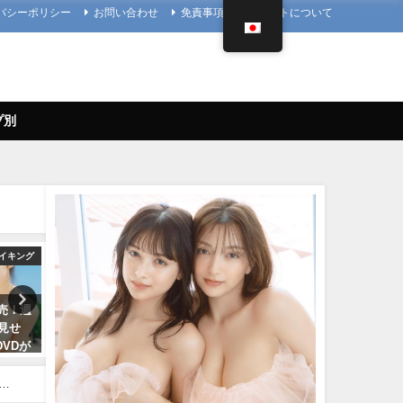
バシーポリシー
お問い合わせ
免責事項
当サイトについて
プ別
イキング
アイドルニッポン
8発売！週
久松郁実 いくみんのスポコス“I
【1st写真集】「まるごと」
ラ見せ
LOVE SPORTS！” （2018年03
しました。【メイキング】 |
VDが
月14日） | アイドルニッポン公式
ぴ / marupiさんより
na
YouTubeチャンネルさんより
11/07/2023
） | 週
07/14/2024
刊プレ