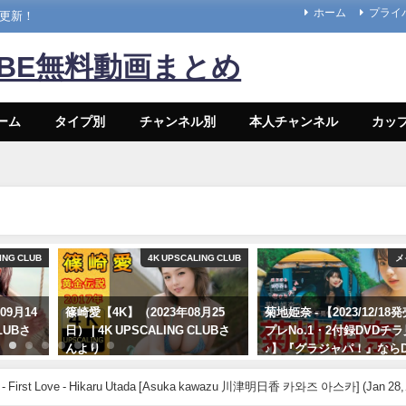
ホーム
プライ
々更新！
UBE無料動画まとめ
ーム
タイプ別
チャンネル別
本人チャンネル
カッ
ING CLUB
4K UPSCALING CLUB
メ
09月14
篠崎愛【4K】（2023年08月25
菊地姫奈 - 【2023/12/1
CLUBさ
日） | 4K UPSCALING CLUBさ
プレNo.1・2付録DVDチ
んより
♪】『グラジャパ！』ならD
視聴できる♪ #菊地姫奈 Hi
08/25/2023
Kikuchi（2023年12月15日
irst Love - Hikaru Utada [Asuka kawazu 川津明日香 카와즈 아스카] (Jan 28,
プレChannel【集英社 週