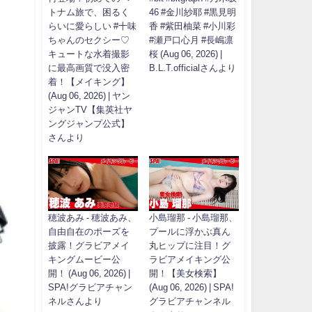
トナム旅で、困るく
46 #金川紗耶 #黒見明
らいに愛らしい #十味
香 #紫田柚菜 #小川彩
ちゃんのセクシー♡
#瀬戸口心月 #長嶋凛
キュートな水着撮影
桜 (Aug 06, 2026) |
に最高画質で没入密
B.L.T.officialさんより
着！【メイキング】
(Aug 06, 2026) | ヤン
ジャンTV【集英社ヤ
ングジャンプ公式】
さんより
穂波あみ - 穂波あみ、
小島瑠那 - 小島瑠那、
自由自在のポーズを
プールに浮かぶ真ん
披露！グラビアメイ
丸ヒップに注目！グ
キングムービー公
ラビアメイキング公
開！ (Aug 06, 2026) |
開！【美女検索】
SPA!グラビアチャン
(Aug 06, 2026) | SPA!
ネルさんより
グラビアチャンネル