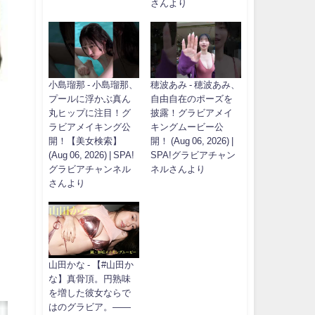
さんより
小島瑠那 - 小島瑠那、
穂波あみ - 穂波あみ、
プールに浮かぶ真ん
自由自在のポーズを
丸ヒップに注目！グ
披露！グラビアメイ
ラビアメイキング公
キングムービー公
開！【美女検索】
開！ (Aug 06, 2026) |
(Aug 06, 2026) | SPA!
SPA!グラビアチャン
グラビアチャンネル
ネルさんより
さんより
山田かな - 【#山田か
な】真骨頂。円熟味
を増した彼女ならで
はのグラビア。――