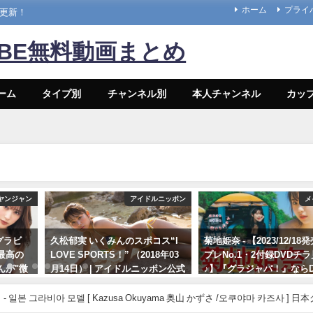
ホーム
プライ
々更新！
UBE無料動画まとめ
ーム
タイプ別
チャンネル別
本人チャンネル
カッ
ヤンジャン
アイドルニッポン
メ
グラビ
久松郁実 いくみんのスポコス“I
菊地姫奈 - 【2023/12/1
最高の
LOVE SPORTS！” （2018年03
プレNo.1・2付録DVDチ
んが"微
月14日） | アイドルニッポン公式
♪】『グラジャパ！』ならD
女神の微
YouTubeチャンネルさんより
視聴できる♪ #菊地姫奈 Hi
ドな水
Kikuchi（2023年12月15日
- 일본 그라비아 모델 [ Kazusa Okuyama 奥山 かずさ /오쿠야마 카즈사 ] 日
07/14/2024
密着！
プレChannel【集英社 週
23) | 선데이 그라비아さんより