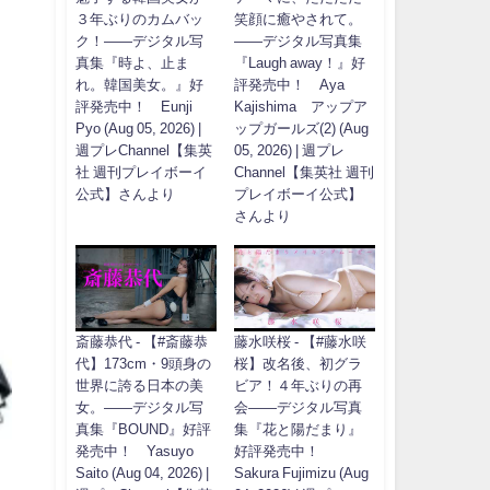
３年ぶりのカムバッ
笑顔に癒やされて。
ク！――デジタル写
――デジタル写真集
真集『時よ、止ま
『Laugh away！』好
れ。韓国美女。』好
評発売中！ Aya
評発売中！ Eunji
Kajishima アップア
Pyo (Aug 05, 2026) |
ップガールズ(2) (Aug
週プレChannel【集英
05, 2026) | 週プレ
社 週刊プレイボーイ
Channel【集英社 週刊
公式】さんより
プレイボーイ公式】
さんより
斎藤恭代 - 【#斎藤恭
藤水咲桜 - 【#藤水咲
代】173cm・9頭身の
桜】改名後、初グラ
世界に誇る日本の美
ビア！４年ぶりの再
女。――デジタル写
会――デジタル写真
真集『BOUND』好評
集『花と陽だまり』
発売中！ Yasuyo
好評発売中！
Saito (Aug 04, 2026) |
Sakura Fujimizu (Aug