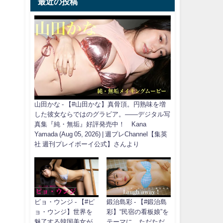
最近の投稿
山田かな - 【#山田かな】真骨頂。円熟味を増
した彼女ならではのグラビア。――デジタル写
真集『純・無垢』好評発売中！ Kana
Yamada (Aug 05, 2026) | 週プレChannel【集英
社 週刊プレイボーイ公式】さんより
ピョ・ウンジ - 【#ピ
鍛治島彩 - 【#鍛治島
ョ・ウンジ】世界を
彩】“民宿の看板娘”を
魅了する韓国美女が
テーマに、ただただ