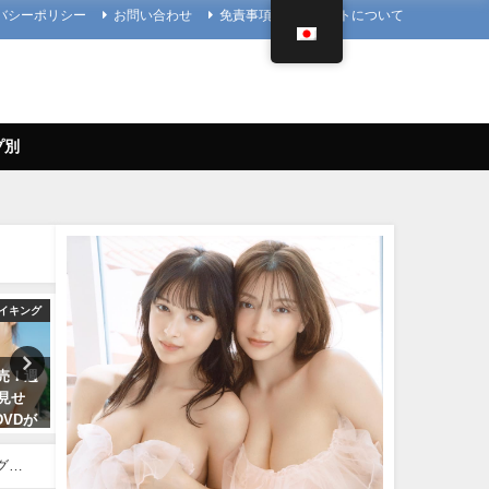
バシーポリシー
お問い合わせ
免責事項
当サイトについて
プ別
イキング
写真集PV
4K UPSCALING
8発売！週
櫻井音乃 写真集PV - 【#櫻井音
篠崎愛【4K】（2023年08月
ラ見せ
乃】21歳、音乃パイセンのオト
日） | 4K UPSCALING CL
VDが
ナな挑戦ーOtono Sakurai（2023
んより
na
年12月20日） | 週プレ
08/25/2023
） | 週
Channel【集英社 週刊プレイボ
本グラ
刊プレ
ーイ公式】さんより