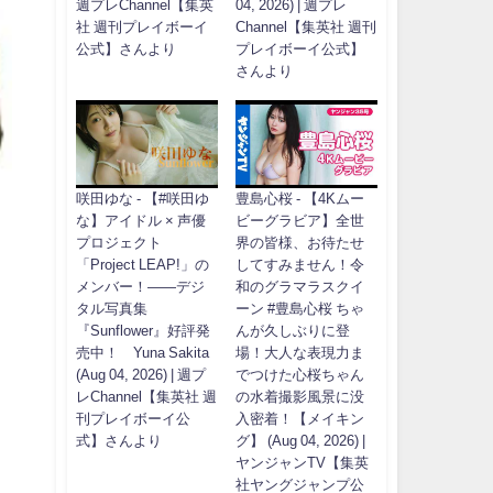
週プレChannel【集英
04, 2026) | 週プレ
社 週刊プレイボーイ
Channel【集英社 週刊
公式】さんより
プレイボーイ公式】
さんより
咲田ゆな - 【#咲田ゆ
豊島心桜 - 【4Kムー
な】アイドル × 声優
ビーグラビア】全世
プロジェクト
界の皆様、お待たせ
「Project LEAP!」の
してすみません！令
メンバー！――デジ
和のグラマラスクイ
タル写真集
ーン #豊島心桜 ちゃ
『Sunflower』好評発
んが久しぶりに登
売中！ Yuna Sakita
場！大人な表現力ま
(Aug 04, 2026) | 週プ
でつけた心桜ちゃん
レChannel【集英社 週
の水着撮影風景に没
刊プレイボーイ公
入密着！【メイキン
式】さんより
グ】 (Aug 04, 2026) |
ヤンジャンTV【集英
社ヤングジャンプ公