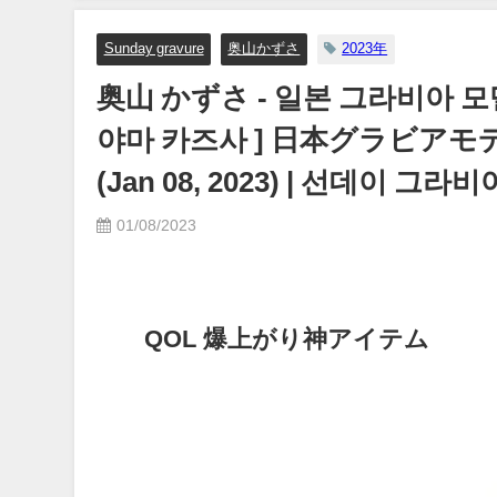
【メイキング】（2023年0
日） | ヤンジャンTV【
Sunday gravure
奥山かずさ
2023年
ングジャンプ公式】さん
奥山 かずさ - 일본 그라비아 모델 
07/06/2023
야마 카즈사 ] 日本グラビアモデル [O
(Jan 08, 2023) | 선데이 
01/08/2023
QOL 爆上がり神アイテム