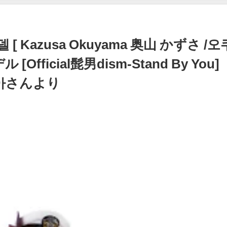
7月06
イボーイ公式】さんより
集英社ヤ
12/15/2023
より
[ Kazusa Okuyama 奥山 かずさ /오
fficial髭男dism-Stand By You]
그라비아さんより