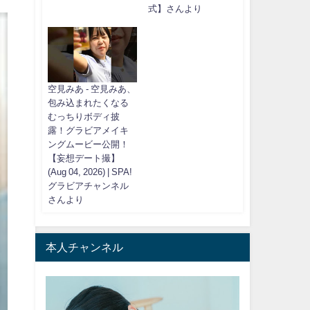
式】さんより
空見みあ - 空見みあ、
包み込まれたくなる
むっちりボディ披
露！グラビアメイキ
ングムービー公開！
【妄想デート撮】
(Aug 04, 2026) | SPA!
グラビアチャンネル
さんより
本人チャンネル