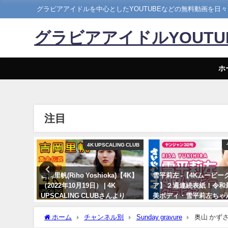
グラビアアイドルを中心としたYOUTUBEなどの無料動画を日
グラビアアイドルYOUT
ホ
注目
Hカップ
4K UPSCALING CLUB
】写真集
吉岡里帆(Riho Yoshioka)【4K】
雪平莉左 -【4Kムービー
露出な写
（2022年10月19日） | 4K
ア】２週連続表紙！令和
4年07月
UPSCALING CLUBさんより
美ボディ・雪平莉左ちゃ
ンネルさん
笑みの国"タイで魅せる
10/19/2022
笑み！カラフルでビビッ
ホーム
チャンネル別
Sunday gravure
奥山 かずさ 
着撮影に最高画質で没入
ビアモデル [Official髭男dism-Stand By You] (Jan 08, 20