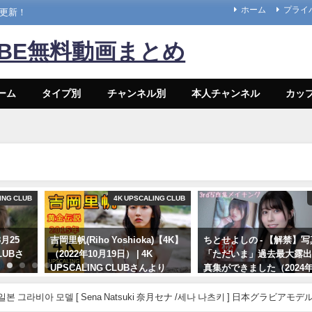
ホーム
プライ
々更新！
UBE無料動画まとめ
ーム
タイプ別
チャンネル別
本人チャンネル
カッ
ING CLUB
4K UPSCALING CLUB
月25
吉岡里帆(Riho Yoshioka)【4K】
ちとせよしの - 【解禁】
CLUBさ
（2022年10月19日） | 4K
「ただいま」過去最大露
UPSCALING CLUBさんより
真集ができました（2024年
26日） | よしのんチャン
10/19/2022
より
일본 그라비아 모델 [ Sena Natsuki 奈月セナ /세나 나츠키 ] 日本グラビアモデル 