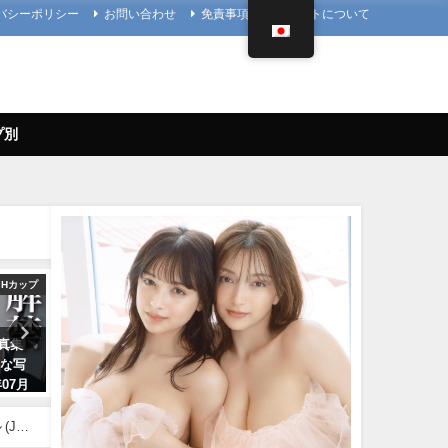
バシーポリシー
お問い合わせ
免責事項
当サイトについて
プ別
Hカップ
アイドルニッポン
写
写真集
久松郁実 いくみんのスポコス“I
櫻井音乃 写真集PV - 【#櫻
出な写
LOVE SPORTS！” （2018年03
乃】21歳、音乃パイセンの
07月
月14日） | アイドルニッポン公式
ナな挑戦ーOtono Sakurai（
ネルさん
YouTubeチャンネルさんより
年12月20日） | 週プレ
Channel【集英社 週刊プレ
(Jan
07/14/2024
ーイ公式】さんより