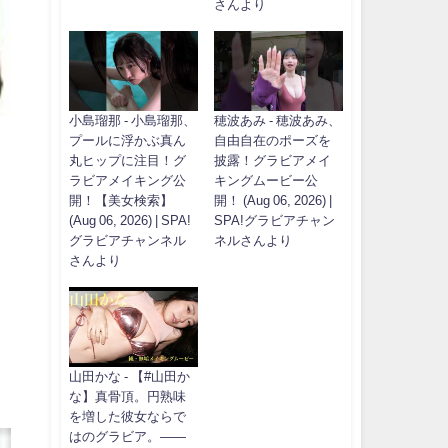
さんより
小島瑠那 - 小島瑠那、
穂波あみ - 穂波あみ、
プールに浮かぶ真ん
自由自在のポーズを
丸ヒップに注目！グ
披露！グラビアメイ
ラビアメイキング公
キングムービー公
開！【美女検索】
開！ (Aug 06, 2026) |
(Aug 06, 2026) | SPA!
SPA!グラビアチャン
グラビアチャンネル
ネルさんより
さんより
山田かな - 【#山田か
な】真骨頂。円熟味
を増した彼女ならで
はのグラビア。――