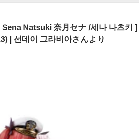
07/26/2024
ena Natsuki 奈月セナ /세나 나츠키 ]
023) | 선데이 그라비아さんより