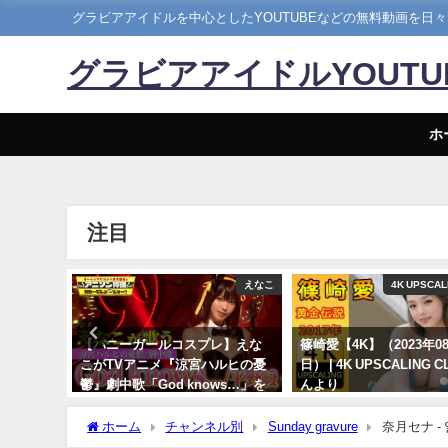
グラビアアイドルを中心としたYOUTUBEなどの無料動画を日
グラビアアイドルYOUT
ホ
注目
ぴちゃんねる
えなこ
4K UPSCAL
） | こ
【バニーガールコスプレ】えな
篠崎愛【4K】（2023年08
】さんよ
こがTVアニメ『涼宮ハルヒの憂
日） | 4K UPSCALING 
鬱』劇中歌「God knows…」を
んより
神カバー！！
08/25/2023
ホーム
チャンネル別
Sunday gravure
奈月セナ - 
10/17/2024
13, 2023) | 선데이 그라비아さんより