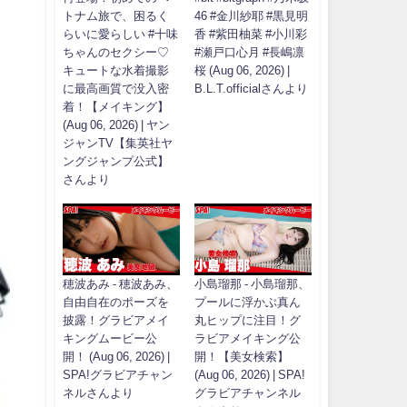
トナム旅で、困るく
46 #金川紗耶 #黒見明
らいに愛らしい #十味
香 #紫田柚菜 #小川彩
ちゃんのセクシー♡
#瀬戸口心月 #長嶋凛
キュートな水着撮影
桜 (Aug 06, 2026) |
に最高画質で没入密
B.L.T.officialさんより
着！【メイキング】
(Aug 06, 2026) | ヤン
ジャンTV【集英社ヤ
ングジャンプ公式】
さんより
穂波あみ - 穂波あみ、
小島瑠那 - 小島瑠那、
自由自在のポーズを
プールに浮かぶ真ん
披露！グラビアメイ
丸ヒップに注目！グ
キングムービー公
ラビアメイキング公
開！ (Aug 06, 2026) |
開！【美女検索】
SPA!グラビアチャン
(Aug 06, 2026) | SPA!
ネルさんより
グラビアチャンネル