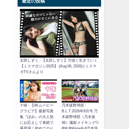
最近の投稿
太田しずく - 【太田しずく】力強く生きていく
【ミスマガジン2025】 (Aug 06, 2026) | ミスマ
ガTVさんより
十味 - 【4Kムービー
乃木坂野球部 -
グラビア】最新写真
B.L.T.2026年9月号 乃
集『ぽみ』の大人気
木坂野球部（乃木坂
にお応えして表紙で
46）撮影メイキング⚾️
再登場！初めてのベ
#blt #bltgraph #乃木坂