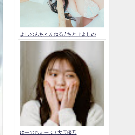
よしのんちゃんねる / ちとせよしの
ゆーのちゅーぶ / 大原優乃