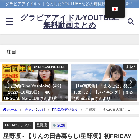
グラビアアイドルを中心としたYOUTUBEなどの無料動画を日々更新！
グラビアアイドルYOUTUBE
無料動画まとめ
注目
まるぴ
【兒玉遥公式】はるっぴちゃんねる
【1st写真集】「まるごと」発売
兒玉遥（2022年11月27日） | こだ
しました。【メイキング】 | まる
まちゃんねる【公式】さんより
ぴ / marupiさんより
11/27/2022
11/07/2023
ホーム
チャンネル別
FRIDAYデジタル
星野凜 - 【りんの田舎暮らし/星
野凜】初FRIDAYグラビア撮影の裏側を公開 (May 29, 2026) | FRIDAYデジタルさんより
FRIDAYデジタル
星野凜
2026
星野凜 - 【りんの田舎暮らし/星野凜】初FRIDAY