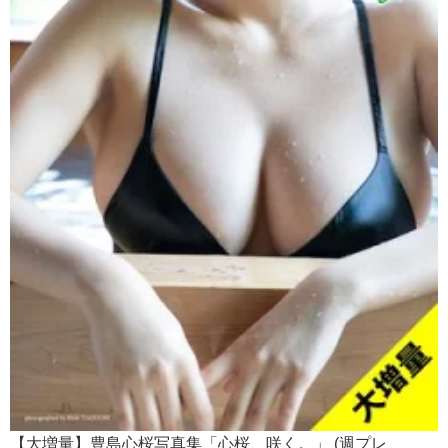
【大増量】豊島心桜写真集「心桜、咲く。」 (週プレ