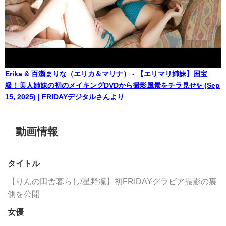
Erika & 百瀬まりな（エリカ＆マリナ） - 【エリマリ姉妹】国宝
級！美人姉妹の初のメイキングDVDから撮影風景をチラ見せ✨ (Sep
15, 2025) | FRIDAYデジタルさんより
動画情報
タイトル
【りんの田舎暮らし/星野凜】初FRIDAYグラビア撮影の裏
側を公開
女優