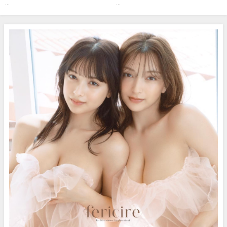
おと私。そして、いろい
さんより
...
...
ろ・・・