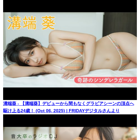
溝端葵 - 【溝端葵】デビューから間もなくグラビアシーンの頂点へ
駆け上る24歳！ (Oct 06, 2025) | FRIDAYデジタルさんより