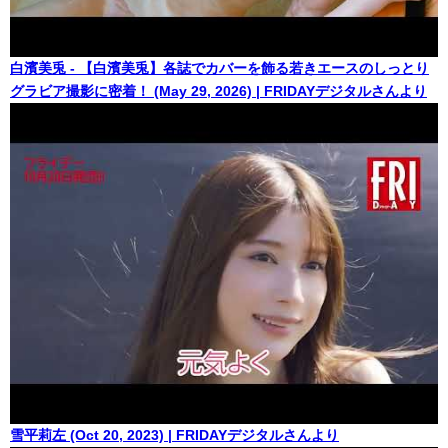
白濱美兎 - 【白濱美兎】各誌でカバーを飾る若きエースのしっとり
グラビア撮影に密着！ (May 29, 2026) | FRIDAYデジタルさんより
雪平莉左 (Oct 20, 2023) | FRIDAYデジタルさんより