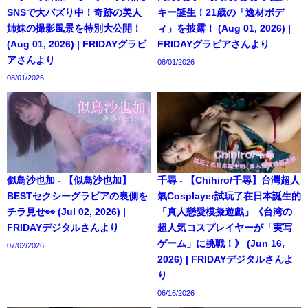
SNSで大バズり中！奇跡の美人
キー誕生！21歳の「逸材ボデ
姉妹の撮影風景を特別大公開！
ィ」を披露！ (Aug 01, 2026) |
(Aug 01, 2026) | FRIDAYグラビ
FRIDAYグラビアさんより
アさんより
08/01/2026
08/01/2026
似鳥沙也加 - 【似鳥沙也加】
千尋 - 【Chihiro/千尋】台灣超人
BESTセクシーグラビアの裏側を
氣Cosplayer試玩了在日本誕生的
チラ見せ👀 (Jul 02, 2026) |
「真人戀愛模擬遊戲」《台湾の
FRIDAYデジタルさんより
超人気コスプレイヤーが「実写
ゲーム」に挑戦！》 (Jun 16,
07/02/2026
2026) | FRIDAYデジタルさんよ
り
06/16/2026