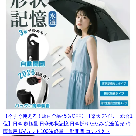
【今すぐ使える！店内全品45％OFF】【楽天デイリー総合1
位】日傘 超軽量 日傘形状記憶 日傘折りたたみ 完全遮光 晴
雨兼用 UVカット100% 軽量 自動開閉 コンパクト