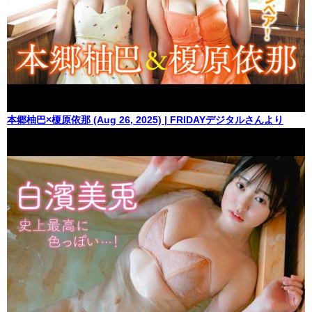
本郷柚巴×榎原依那 (Aug 26, 2025) | FRIDAYデジタルさんより