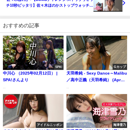
チ10秒ピッタリ】佐々木ほのかストップウォッチ10
秒ピッタリで止められるか!? (May 29, 2026) | BOMB
IDOL CHANNEL【ボム編集部公式】さんより
おすすめの記事
SPA!
Gカップ
中川心 （2025年02月12日） |
天羽希純 - Sexy Dance～Malibu
SPA!さんより
／高中正義（天羽希純） (Apr
16, 2024) | 白昼夢ミュージック
...
...
チューブさんより
アイドルニッポン
海津雪乃