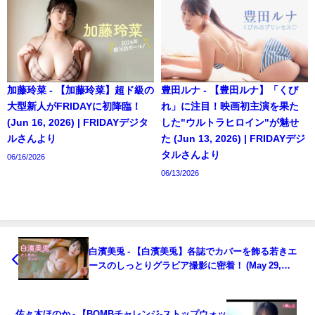
加藤玲菜 - 【加藤玲菜】超ド級の
豊田ルナ - 【豊田ルナ】「くび
大型新人がFRIDAYに初降臨！
れ」に注目！映画初主演を果た
(Jun 16, 2026) | FRIDAYデジタ
した"ウルトラヒロイン"が魅せ
ルさんより
た (Jun 13, 2026) | FRIDAYデジ
タルさんより
06/16/2026
06/13/2026
白濱美兎 - 【白濱美兎】各誌でカバーを飾る若きエ
ースのしっとりグラビア撮影に密着！ (May 29,
2026) | FRIDAYデジタルさんより
佐々木ほのか - 【BOMBチャレンジ-ストップウォッ