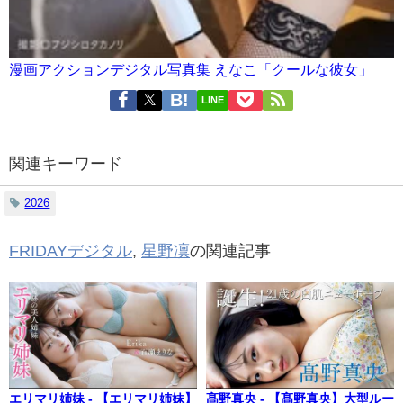
漫画アクションデジタル写真集 えなこ「クールな彼女」
LINE
関連キーワード
2026
FRIDAYデジタル
,
星野凜
の関連記事
エリマリ姉妹 - 【エリマリ姉妹】
髙野真央 - 【髙野真央】大型ルー