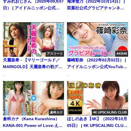
すみれおじさん （2020年09月07
海津雪乃（2022年10月14日） |
日） | アイドルニッポン公式
双葉社公式グラビアチャンネル
YouTubeチャンネルさんより
さんより
...
...
アスリート
AKB48
天麗皇希 - 【マリーゴールド／
篠崎彩奈 （2022年02月02日） |
MARIGOLD】天麗皇希の初グラ
アイドルニッポン公式YouTube
ビアに注目！【女子プロレス】
チャンネルさんより
...
...
（2024年08月09日） | 講談社ヤ
ンマガchさんより
倉科カナ
4K UPSCALING CLUB
倉科カナ（Kana Kurashina）
ほしのあき【4K】（2022年10月
KANA-001 Power of Love-えが
05日） | 4K UPSCALING CLUB