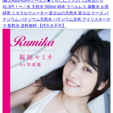
[最大400円OFFクーポン★くらしにプラス] ＼1本当たり
41.3円！〜／水 天然水 500ml 48本 ラベルレス 備蓄水 お茶
緑茶 ミネラルウォーター 富士山の天然水 富士山 ケース バ
ナジウム バナジウム天然水 バナジウム含有 アイリスオーヤ
マ 飲料水 送料無料 【代引き不可】