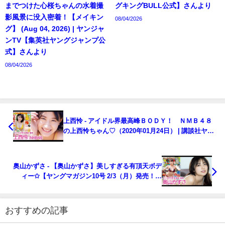
までつけた心桜ちゃんの水着撮
グキングBULL公式】さんより
影風景に没入密着！【メイキン
08/04/2026
グ】 (Aug 04, 2026) | ヤンジャ
ンTV【集英社ヤングジャンプ公
式】さんより
08/04/2026
上西怜 - アイドル界最高峰ＢＯＤＹ！ ＮＭＢ４８
の上西怜ちゃん♡（2020年01月24日） | 講談社ヤン
マガchさんより
奥山かずさ - 【奥山かずさ】美しすぎる有頂天ボデ
ィー✩【ヤングマガジン10号 2/3（月）発売！】
（2020年01月31日） | 講談社ヤンマガchさんより
おすすめの記事