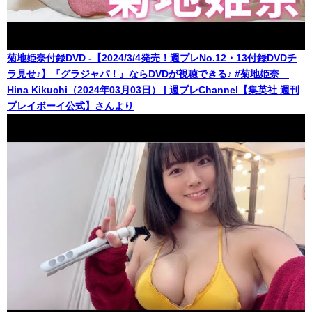
菊地姫奈付録DVD -【2024/3/4発売！週プレNo.12・13付録DVDチ
ラ見せ♪】『グラジャパ！』ならDVDが視聴できる♪ #菊地姫奈
Hina Kikuchi（2024年03月03日） | 週プレChannel【集英社 週刊
プレイボーイ公式】さんより