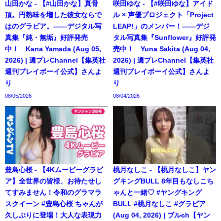
山田かな - 【#山田かな】真骨
咲田ゆな - 【#咲田ゆな】アイド
頂。円熟味を増した彼女ならで
ル × 声優プロジェクト「Project
はのグラビア。――デジタル写
LEAP!」のメンバー！――デジ
真集『純・無垢』好評発売
タル写真集『Sunflower』好評発
中！ Kana Yamada (Aug 05,
売中！ Yuna Sakita (Aug 04,
2026) | 週プレChannel【集英社
2026) | 週プレChannel【集英社
週刊プレイボーイ公式】さんよ
週刊プレイボーイ公式】さんよ
り
り
08/05/2026
08/04/2026
豊島心桜 - 【4Kムービーグラビ
桃月なしこ - 【桃月なしこ】ヤン
ア】全世界の皆様、お待たせし
グキングBULL 8年目もなしこち
てすみません！令和のグラマラ
ゃんと一緒♡ #ヤングキング
スクイーン #豊島心桜 ちゃんが
BULL #桃月なしこ #グラビア
久しぶりに登場！大人な表現力
(Aug 04, 2026) | ブルch【ヤン