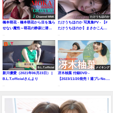
週プレChannel【集英社 週刊プ
レイボーイ公式】さんより
Channel MNK
たけうちほのか
橋本萌花 - 橋本萌花から目を逸ら
たけうちほのか 写真集PV - 【#
せない魔性～萌花の静寂に潜む
たけうちほのか】まさかこんな
情念～密やかに香る色気【21時
にドキッとするなんて。普段か
...
...
配信】【GRAVURE】 (Nov 25,
らは想像できないイイオンナ
2025) | Channel MNKさんより
――Honoka
Takeuchi（2023/09/12） | 週プ
レChannel【集英社 週刊プレイ
ボーイ公式】さんより
B.L.T.official
メイキング
新川優愛（2021年06月23日） |
冴木柚葉 付録DVD -
B.L.T.officialさんより
【2023/11/20発売！週プレNo.49
付録DVDチラ見せ♪】『グラジャ
...
...
パ！』ならDVDが視聴できる♪ #
冴木柚葉 Yuzuha Saeki（2023
年11月17日） | 週プレ
Channel【集英社 週刊プレイボ