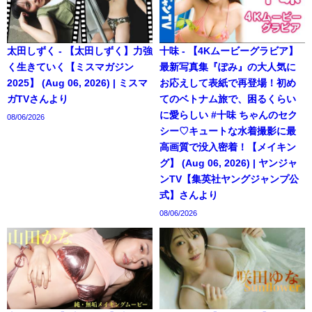
太田しずく - 【太田しずく】力強
十味 - 【4Kムービーグラビア】
く生きていく【ミスマガジン
最新写真集『ぽみ』の大人気に
2025】 (Aug 06, 2026) | ミスマ
お応えして表紙で再登場！初め
ガTVさんより
てのベトナム旅で、困るくらい
に愛らしい #十味 ちゃんのセク
08/06/2026
シー♡キュートな水着撮影に最
高画質で没入密着！【メイキン
グ】 (Aug 06, 2026) | ヤンジャ
ンTV【集英社ヤングジャンプ公
式】さんより
08/06/2026