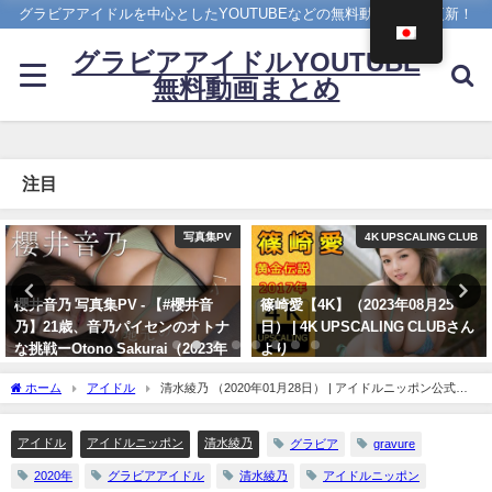
グラビアアイドルを中心としたYOUTUBEなどの無料動画を日々更新！
グラビアアイドルYOUTUBE
無料動画まとめ
注目
4K UPSCALING CLUB
4K UPSCALING CLUB
篠崎愛【4K】（2023年08月25
今田美桜【4K】（2022年09月14
日） | 4K UPSCALING CLUBさん
日） | 4K UPSCALING CLUBさん
より
より
08/25/2023
09/14/2022
ホーム
アイドル
清水綾乃 （2020年01月28日） | アイドルニッポン公式
YouTubeチャンネルさんより
アイドル
アイドルニッポン
清水綾乃
グラビア
gravure
2020年
グラビアアイドル
清水綾乃
アイドルニッポン