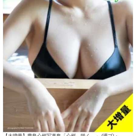
【大増量】豊島心桜写真集「心桜、咲く。」 (週プレ