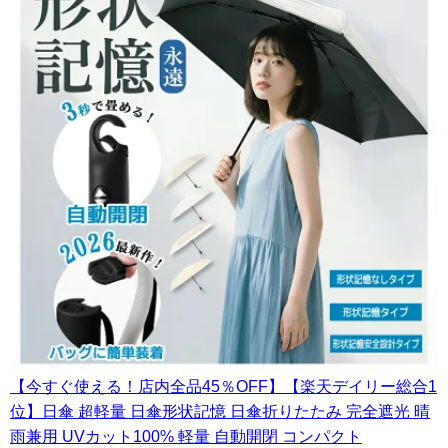
【今すぐ使える！店内全品45％OFF】【楽天デイリー総合1
位】日傘 超軽量 日傘形状記憶 日傘折りたたみ 完全遮光 晴
雨兼用 UVカット100% 軽量 自動開閉 コンパクト