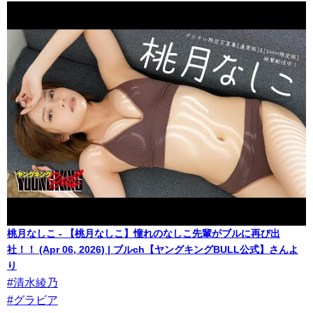
桃月なしこ - 【桃月なしこ】憧れのなしこ先輩がブルに再び出
社！！ (Apr 06, 2026) | ブルch【ヤングキングBULL公式】さんよ
り
#清水綾乃
#グラビア