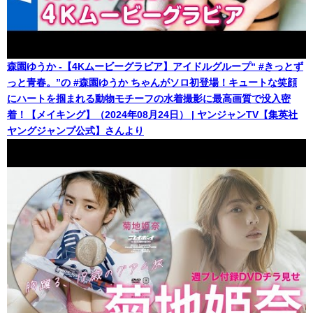
森園ゆうか -【4Kムービーグラビア】アイドルグループ“ #きっとず
っと青春。”の #森園ゆうか ちゃんがソロ初登場！キュートな笑顔
にハートを掴まれる動物モチーフの水着撮影に最高画質で没入密
着！【メイキング】（2024年08月24日） | ヤンジャンTV【集英社
ヤングジャンプ公式】さんより