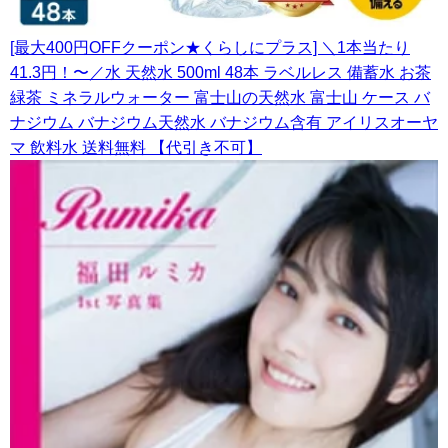
[最大400円OFFクーポン★くらしにプラス] ＼1本当たり
41.3円！〜／水 天然水 500ml 48本 ラベルレス 備蓄水 お茶
緑茶 ミネラルウォーター 富士山の天然水 富士山 ケース バ
ナジウム バナジウム天然水 バナジウム含有 アイリスオーヤ
マ 飲料水 送料無料 【代引き不可】