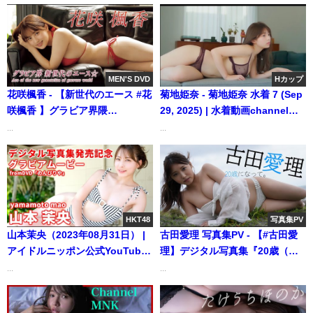
MEN'S DVD
Hカップ
花咲楓香 - 【新世代のエース #花
菊地姫奈 - 菊地姫奈 水着 7 (Sep
咲楓香 】グラビア界隈
29, 2025) | 水着動画channelさ
で"Greatest of All Time"と大絶
んより
...
...
賛！ ＜MEN'S DVD 9月号
2025/7/29発売!＞ (Jul 25, 2025)
| MEN'S DVD Channelさんより
HKT48
写真集PV
山本茉央（2023年08月31日） |
古田愛理 写真集PV - 【#古田愛
アイドルニッポン公式YouTube
理】デジタル写真集『20歳（ハ
チャンネルさんより
タチ）になって。』発売記念
...
...
PV〜Airi FURUTA's Gravure
Teaser〜（2022年07月29日） |