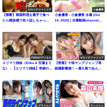
ゼロイチファミリア
小倉優香
【禁断】韓国料理を素手で食べ
小倉優香 - 小倉優香 水着 (Oct
たら開放感で色々話しちゃっ
14, 2025) | 水着動画channelさ
た… | ゼロイチTVさんより
んより
...
...
FRIDAYデジタル
ゼロイチファミリア
エリマリ姉妹（Erika & 百瀬まり
【密着】十味ヤングジャンプ表
な） - 【エリマリ姉妹】奇跡の美
紙撮影裏側！～屋久島であんな
人姉妹が再登場！！ (Dec 26,
ことがありました…～ | ゼロイチ
...
...
2025) | FRIDAYデジタルさんよ
TVさんより
り
グラジャパ
ヤンジャン