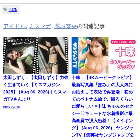
2025
アイドル
,
ミスマガ
,
花城奈央
の関連記事
太田しずく - 【太田しずく】力強
十味 - 【4Kムービーグラビア】
く生きていく【ミスマガジン
最新写真集『ぽみ』の大人気に
2025】 (Aug 06, 2026) | ミスマ
お応えして表紙で再登場！初め
ガTVさんより
てのベトナム旅で、困るくらい
に愛らしい #十味 ちゃんのセク
08/06/2026
シー♡キュートな水着撮影に最
高画質で没入密着！【メイキン
グ】 (Aug 06, 2026) | ヤンジャ
ンTV【集英社ヤングジャンプ公