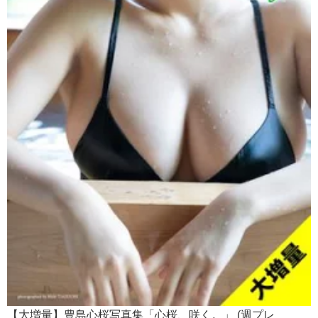
【大増量】豊島心桜写真集「心桜、咲く。」 (週プレ