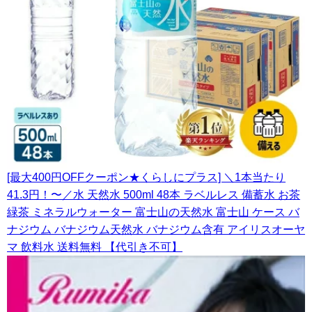
[最大400円OFFクーポン★くらしにプラス] ＼1本当たり
41.3円！〜／水 天然水 500ml 48本 ラベルレス 備蓄水 お茶
緑茶 ミネラルウォーター 富士山の天然水 富士山 ケース バ
ナジウム バナジウム天然水 バナジウム含有 アイリスオーヤ
マ 飲料水 送料無料 【代引き不可】