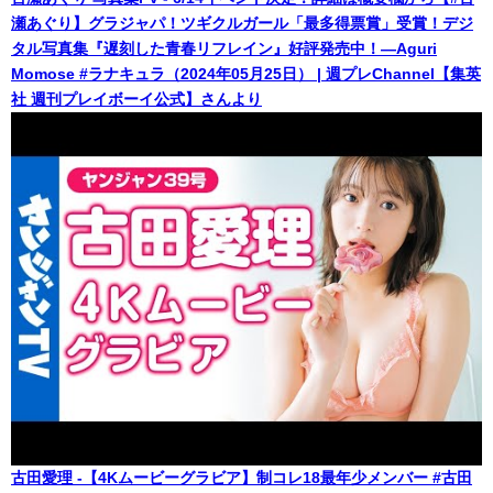
瀬あぐり】グラジャパ！ツギクルガール「最多得票賞」受賞！デジ
タル写真集『遅刻した青春リフレイン』好評発売中！―Aguri
Momose #ラナキュラ（2024年05月25日） | 週プレChannel【集英
社 週刊プレイボーイ公式】さんより
古田愛理 -【4Kムービーグラビア】制コレ18最年少メンバー #古田