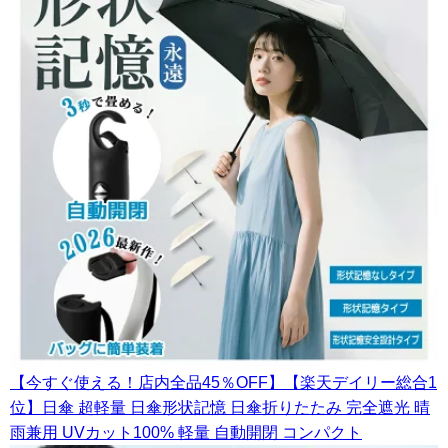
【今すぐ使える！店内全品45％OFF】【楽天デイリー総合1
位】日傘 超軽量 日傘形状記憶 日傘折りたたみ 完全遮光 晴
雨兼用 UVカット100% 軽量 自動開閉 コンパクト