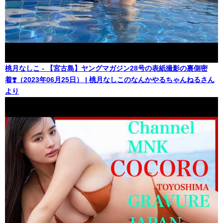
桃月なしこ - 【宮古島】ヤングマガジン28号の表紙撮影の裏側密
着❣️（2023年06月25日） | 桃月なしこのなんかやるちゃんねるさん
より