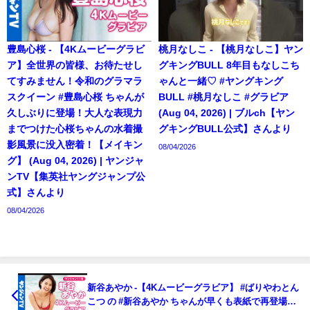
豊島心桜 - 【4Kムービーグラビ
桃月なしこ - 【桃月なしこ】ヤン
ア】全世界の皆様、お待たせし
グキングBULL 8年目もなしこち
てすみません！令和のグラマラ
ゃんと一緒♡ #ヤングキング
スクイーン #豊島心桜 ちゃんが
BULL #桃月なしこ #グラビア
久しぶりに登場！大人な表現力
(Aug 04, 2026) | ブルch【ヤン
までつけた心桜ちゃんの水着撮
グキングBULL公式】さんより
影風景に没入密着！【メイキン
08/04/2026
グ】 (Aug 04, 2026) | ヤンジャ
ンTV【集英社ヤングジャンプ公
式】さんより
08/04/2026
新谷あやか -【4Kムービーグラビア】 #ばりやわとん
こつ の #新谷あやか ちゃんが早くも表紙で再登場！