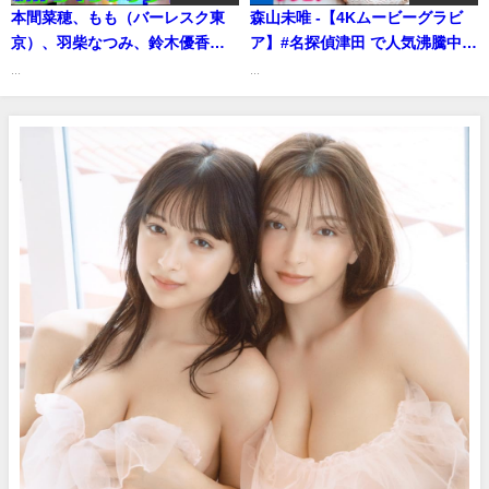
本間菜穂、もも（バーレスク東
森山未唯 -【4Kムービーグラビ
京）、羽柴なつみ、鈴木優香、
ア】#名探偵津田 で人気沸騰中の
桜田茉央 グラジャパ（2021年12
#森山未唯 ちゃんが水着で再登
...
...
月14日） | 週プレChannel【集
場！誰もが釘付けになる笑顔の
英社 週刊プレイボーイ公式】さ
撮影風景に最高画質で没入密
んより
着！【メイキング】（2025年03
月20日） | ヤンジャンTV【集英
社ヤングジャンプ公式】さんよ
り