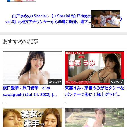
ドキドキの「あざとい女子との物語」のその先の妄
想デートを楽しめる水着撮影風景に没入密着！【メ
イキング】（2025年02月13日） | ヤンジャンTV【集
白戸ゆめの +Special - 【＋Special #白戸ゆめの
英社ヤングジャンプ公式】さんより
vol.3】元地方アナウンサーから華麗に転身。週プレ
初撮りおろしで放たれる、大胆な大人の色香。 ＜
2025年2月前期＞―Yumeno Shirato（2025年02月
14日） | 週プレChannel【集英社 週刊プレイボーイ
おすすめの記事
公式】さんより
anytsuy
Gカップ
沢口愛華 - 沢口愛華 aika
東雲うみ - 東雲うみがセクシーな
sawaguchi (Jul 14, 2022) |
ボンテージ姿に！極上グラビア
anytsuyさんより
メイキングムービー！ (Oct 28,
...
...
2025) | SPA!グラビアチャンネル
さんより