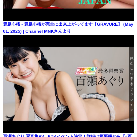
豊島心桜 - 豊島心桜が完全に出来上がってます【GRAVURE】 (May
01, 2025) | Channel MNKさんより
百瀬あぐり 写真集PV - 6/14イベント決定！詳細は概要欄から【#百