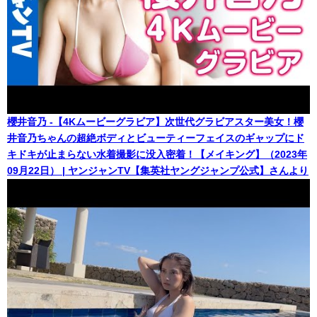
櫻井音乃 -【4Kムービーグラビア】次世代グラビアスター美女！櫻
井音乃ちゃんの超絶ボディとビューティーフェイスのギャップにド
キドキが止まらない水着撮影に没入密着！【メイキング】（2023年
09月22日） | ヤンジャンTV【集英社ヤングジャンプ公式】さんより