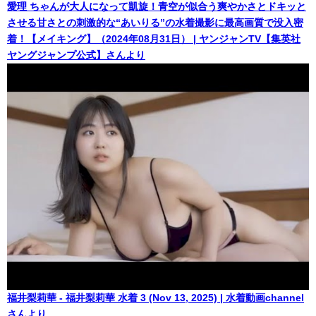
愛理 ちゃんが大人になって凱旋！青空が似合う爽やかさとドキッと
させる甘さとの刺激的な“あいりる”の水着撮影に最高画質で没入密
着！【メイキング】（2024年08月31日） | ヤンジャンTV【集英社
ヤングジャンプ公式】さんより
福井梨莉華 - 福井梨莉華 水着 3 (Nov 13, 2025) | 水着動画channel
さんより