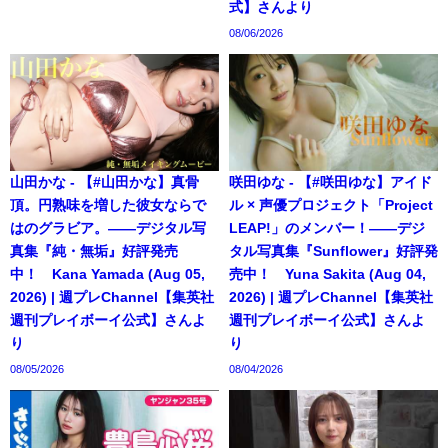
式】さんより
08/06/2026
山田かな - 【#山田かな】真骨
咲田ゆな - 【#咲田ゆな】アイド
頂。円熟味を増した彼女ならで
ル × 声優プロジェクト「Project
はのグラビア。――デジタル写
LEAP!」のメンバー！――デジ
真集『純・無垢』好評発売
タル写真集『Sunflower』好評発
中！ Kana Yamada (Aug 05,
売中！ Yuna Sakita (Aug 04,
2026) | 週プレChannel【集英社
2026) | 週プレChannel【集英社
週刊プレイボーイ公式】さんよ
週刊プレイボーイ公式】さんよ
り
り
08/05/2026
08/04/2026