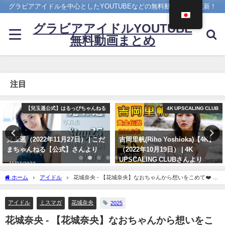
グラビアアイドルを中心としたYOUTUBEなどの無料動画を日々更新！
グラビアアイドルYOUTUBE
無料動画まとめ
注目
4K UPSCALING CLUB
メイキング
吉岡里帆(Riho Yoshioka)【4K】
菊地姫奈 - 【2023/12/18発売！週
（2022年10月19日） | 4K
プレNo.1・2付録DVDチラ見せ
UPSCALING CLUBさんより
♪】『グラジャパ！』ならDVDが
視聴できる♪ #菊地姫奈 Hina
10/19/2022
ホーム
アイドル
花城奈央 - 【花城奈央】なおちゃんから想いをこめて❤️ ハ
Kikuchi（2023年12月15日） | 週
ッピーバレンタイン‼︎（2025年02月13日） | ミスマガTVさんより
プレChannel【集英社 週刊プレイ
ボーイ公式】さんより
アイドル
ミスマガ
花城奈央
2025
12/15/2023
花城奈央 - 【花城奈央】なおちゃんから想いをこ