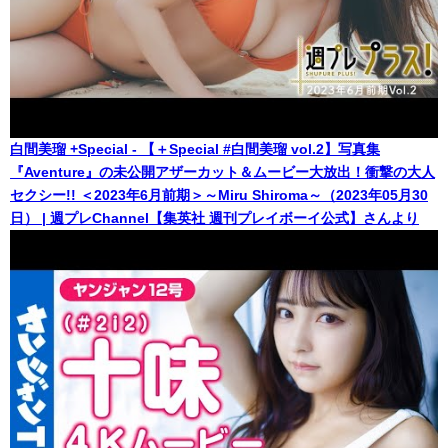
白間美瑠 +Special - 【＋Special #白間美瑠 vol.2】写真集
『Aventure』の未公開アザーカット＆ムービー大放出！衝撃の大人
セクシー!! ＜2023年6月前期＞～Miru Shiroma～（2023年05月30
日） | 週プレChannel【集英社 週刊プレイボーイ公式】さんより