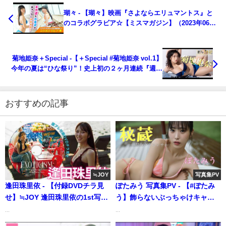
瑚々 - 【瑚々】映画『さよならエリュマントス』と
のコラボグラビア☆【ミスマガジン】（2023年06月
29日） | ミスマガTVさんより
菊地姫奈＋Special -【＋Special #菊地姫奈 vol.1】
今年の夏は“ひな祭り”！史上初の２ヶ月連続『週プ
レ プラス！』登場決定!! ＜2023年7月前期＞～
Hina Kikuchi～（2023年06月30日） | 週プレ
Channel【集英社 週刊プレイボーイ公式】さんより
おすすめの記事
≒JOY
写真集PV
逢田珠里依 - 【付録DVDチラ見
ぽたみう 写真集PV - 【#ぽたみ
せ】≒JOY 逢田珠里依の1st写真
う】飾らないぶっちゃけキャラ
集ロケに密着！＜デジタル版で
と清楚なルックス♪――デジタル
...
...
DVD視聴できるのはグラジャ
写真集『秘蔵の最胸グラエンサ