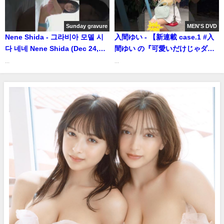
ヤンジャンTV【集英社ヤングジ
ャンプ公式】さんより
Sunday gravure
MEN'S DVD
Nene Shida - 그라비아 모델 시
入間ゆい - 【新連載 case.1 #入
다 네네 Nene Shida (Dec 24,
間ゆい の『可愛いだけじゃダメ
2022) | 선데이 그라비아さんより
ですか？』メイキング＆オフシ
...
...
ョムービー】＜grafan vol.3＞
#shorts #可愛い (Jul 08, 2025) |
MEN'S DVD Channelさんより