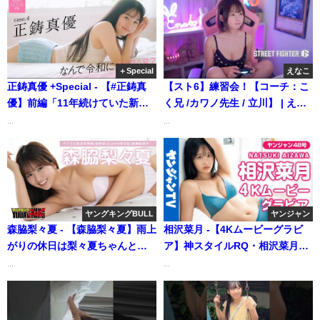
パ！だけ!!＞ 週プレ
ー』好評発売中！ (Dec 19,
No.29（2026/7/6発売） (Jul 06,
2025) | 週プレChannel【集英社
2026) | 週プレChannel【集英社
週刊プレイボーイ公式】さんよ
週刊プレイボーイ公式】さんよ
り
＋Special
えなこ
り
正鋳真優 +Special - 【#正鋳真
【スト6】練習会！【コーチ：こ
優】前編「11年続けていた新体
く兄 /カワノ先生 / 立川】 | えな
操を辞めて、新しいことに挑戦
こさんより
...
...
したくて、オーディションを受
けました」――なんで令和に
AKB48？ Case.4 正鋳真優
【#AKB48】（2024年04月27
日） | 週プレChannel【集英社
ヤングキングBULL
ヤンジャン
週刊プレイボーイ公式】さんよ
森脇梨々夏 - 【森脇梨々夏】雨上
相沢菜月 -【4Kムービーグラビ
り
がりの休日は梨々夏ちゃんとお
ア】神スタイルRQ・相沢菜月ち
うちデート♡ (May 25, 2026) |
ゃんのおちゃめな笑顔と大人っ
...
...
ブルch【ヤングキングBULL公
ぽい表情にどきどきする水着撮
式】さんより
影に最高画質で没入密着【メイ
キング】（2022年10月27日） |