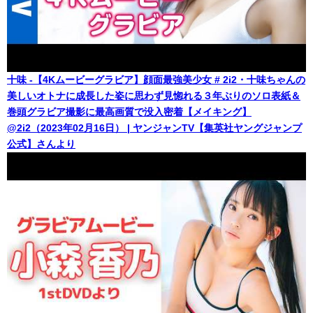
十味 -【4Kムービーグラビア】顔面最強美少女 # 2i2・十味ちゃんの
美しいオトナに成長した姿に思わず見惚れる３年ぶりのソロ表紙＆
巻頭グラビア撮影に最高画質で没入密着【メイキング】
@2i2（2023年02月16日） | ヤンジャンTV【集英社ヤングジャンプ
公式】さんより