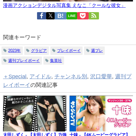
漫画アクションデジタル写真集 えなこ「クールな彼女」
LINE
関連キーワード
2023年
グラビア
プレイボーイ
週プレ
週刊プレイボーイ
集英社
＋Special
,
アイドル
,
チャンネル別
,
沢口愛華
,
週刊プ
レイボーイ
の関連記事
太田しずく - 【太田しずく】力強
十味 - 【4Kムービーグラビア】