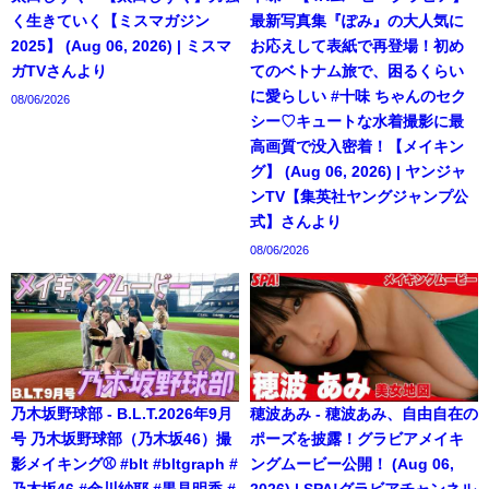
く生きていく【ミスマガジン
最新写真集『ぽみ』の大人気に
2025】 (Aug 06, 2026) | ミスマ
お応えして表紙で再登場！初め
ガTVさんより
てのベトナム旅で、困るくらい
に愛らしい #十味 ちゃんのセク
08/06/2026
シー♡キュートな水着撮影に最
高画質で没入密着！【メイキン
グ】 (Aug 06, 2026) | ヤンジャ
ンTV【集英社ヤングジャンプ公
式】さんより
08/06/2026
乃木坂野球部 - B.L.T.2026年9月
穂波あみ - 穂波あみ、自由自在の
号 乃木坂野球部（乃木坂46）撮
ポーズを披露！グラビアメイキ
影メイキング⚾️ #blt #bltgraph #
ングムービー公開！ (Aug 06,
乃木坂46 #金川紗耶 #黒見明香 #
2026) | SPA!グラビアチャンネル