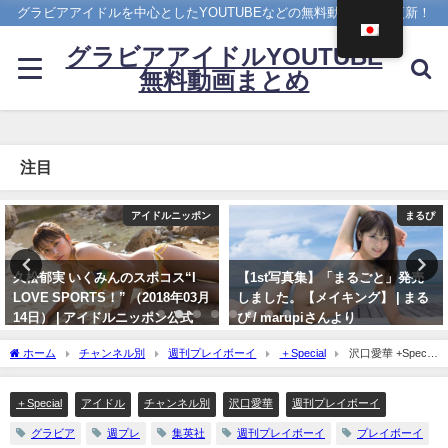
グラビアアイドルを中心としたYOUTUBEなどの無料動画を日々更新！
グラビアアイドルYOUTUBE
無料動画まとめ
注目
まるぴ
メイキング
【1st写真集】「まるごと」発売
菊地姫奈 - 【2023/12/18発売！週
しました。【メイキング】 | まる
プレNo.1・2付録DVDチラ見せ
ぴ / marupiさんより
♪】『グラジャパ！』ならDVDが
視聴できる♪ #菊地姫奈 Hina
11/07/2023
ホーム
チャンネル別
週刊プレイボーイ
＋Special
沢口愛華 +Special
Kikuchi（2023年12月15日） | 週
- 【＋Special #沢口愛華 vol.3】お待たせっ！“ハタチのサワグチ”、前人未到の『週プレ
プレChannel【集英社 週刊プレイ
プラス！』通算５度目の登場!! ＜2023年6月後期＞～Aika Sawaguchi～（2023年06月
ボーイ公式】さんより
＋Special
アイドル
チャンネル別
沢口愛華
週刊プレイボーイ
30日） | 週プレChannel【集英社 週刊プレイボーイ公式】さんより
12/15/2023
グラビア
週プレ
集英社
週刊プレイボーイ
プレイボーイ