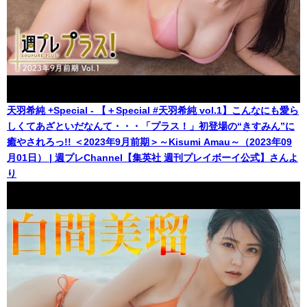
天羽希純 +Special - 【＋Special #天羽希純 vol.1】こんなにも愛ら
しくてあざといだなんて・・・「プラス！」初登場の“きすみん”に
癒やされろっ!! ＜2023年9月前期＞～Kisumi Amau～（2023年09
月01日） | 週プレChannel【集英社 週刊プレイボーイ公式】さんよ
り