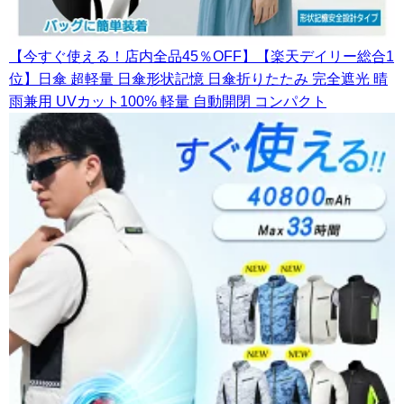
【今すぐ使える！店内全品45％OFF】【楽天デイリー総合1
位】日傘 超軽量 日傘形状記憶 日傘折りたたみ 完全遮光 晴
雨兼用 UVカット100% 軽量 自動開閉 コンパクト