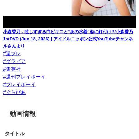
小森香乃 - 眩しすぎる白ビキニと“あの水着”姿に釘付け!!/小森香乃
1stDVD (Jun 18, 2026) | アイドルニッポン公式YouTubeチャンネ
ルさんより
#週プレ
#グラビア
#集英社
#週刊プレイボーイ
#プレイボーイ
#ぐらびあ
動画情報
タイトル