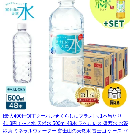
[最大400円OFFクーポン★くらしにプラス] ＼1本当たり
41.3円！〜／水 天然水 500ml 48本 ラベルレス 備蓄水 お茶
緑茶 ミネラルウォーター 富士山の天然水 富士山 ケース バ