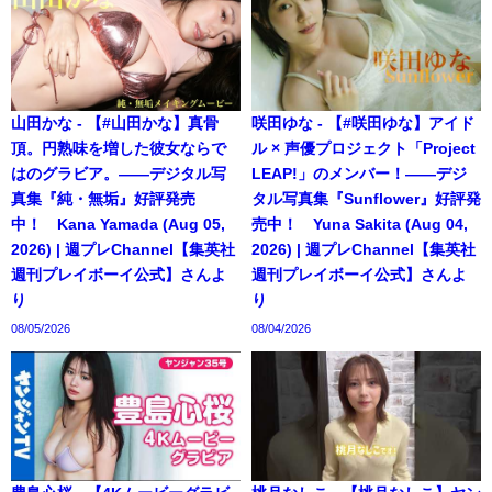
山田かな - 【#山田かな】真骨
咲田ゆな - 【#咲田ゆな】アイド
頂。円熟味を増した彼女ならで
ル × 声優プロジェクト「Project
はのグラビア。――デジタル写
LEAP!」のメンバー！――デジ
真集『純・無垢』好評発売
タル写真集『Sunflower』好評発
中！ Kana Yamada (Aug 05,
売中！ Yuna Sakita (Aug 04,
2026) | 週プレChannel【集英社
2026) | 週プレChannel【集英社
週刊プレイボーイ公式】さんよ
週刊プレイボーイ公式】さんよ
り
り
08/05/2026
08/04/2026