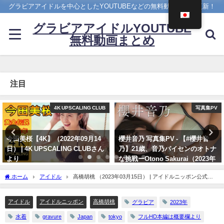
グラビアアイドルを中心としたYOUTUBEなどの無料動画を日々更新！
グラビアアイドルYOUTUBE
無料動画まとめ
注目
UPSCALING CLUB
写真集PV
22年09月14
櫻井音乃 写真集PV - 【#櫻井音
【1st写真集】「
ING CLUBさん
乃】21歳、音乃パイセンのオトナ
しました。【メイキン
な挑戦ーOtono Sakurai（2023年
ぴ / marupiさんよ
12月20日） | 週プレChannel【集
11/07/2023
ホーム
アイドル
高橋胡桃 （2023年03月15日） | アイドルニッポン公式
英社 週刊プレイボーイ公式】さん
YouTubeチャンネルさんより
より
アイドル
アイドルニッポン
高橋胡桃
グラビア
2023年
12/20/2023
水着
gravure
Japan
tokyo
フルHD本編は概要欄より