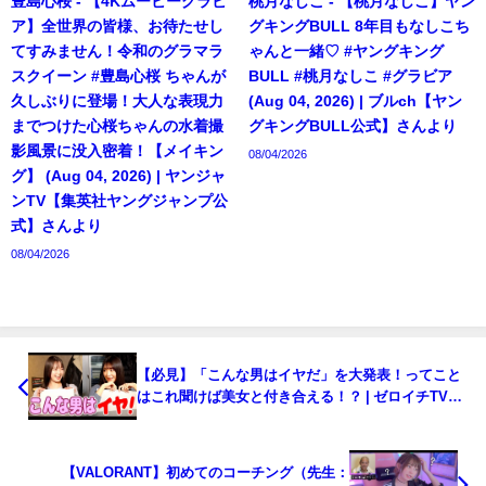
豊島心桜 - 【4Kムービーグラビ
桃月なしこ - 【桃月なしこ】ヤン
ア】全世界の皆様、お待たせし
グキングBULL 8年目もなしこち
てすみません！令和のグラマラ
ゃんと一緒♡ #ヤングキング
スクイーン #豊島心桜 ちゃんが
BULL #桃月なしこ #グラビア
久しぶりに登場！大人な表現力
(Aug 04, 2026) | ブルch【ヤン
までつけた心桜ちゃんの水着撮
グキングBULL公式】さんより
影風景に没入密着！【メイキン
08/04/2026
グ】 (Aug 04, 2026) | ヤンジャ
ンTV【集英社ヤングジャンプ公
式】さんより
08/04/2026
【必見】「こんな男はイヤだ」を大発表！ってこと
はこれ聞けば美女と付き合える！？ | ゼロイチTVさ
んより
【VALORANT】初めてのコーチング（先生：