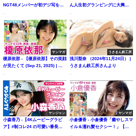
NGT48メンバーが初デジ写を発
ん人生初グランピングに大興
売!!――デジタル写真集『キュー
奮‼︎ 撮影中にまさのバトル勃
...
...
トアグレッション』好評発売
発⁉️ 【ヤンマガWeb】（2025年
中！ Sara Komiyama (Jul 17,
04月03日） | ミスマガTVさんよ
2026) | 週プレChannel【集英社
り
週刊プレイボーイ公式】さんよ
り
ヤンマガ
うさまん鉄工所
榎原依那 - 【榎原依那】その笑顔
浅川梨奈 （2024年11月24日） |
が見たくて (Sep 21, 2025) | 講
うさまん鉄工所さんより
談社ヤンマガchさんより
...
...
ヤンジャン
ヤンマガ
小森香乃 -【4Kムービーグラビ
小倉優香 - 小倉優香「癒やしスマ
ア】#制コレ24 の可愛い番長・ #
イル＆濡れ髪セクシー！」【ヤ
小森香乃 ちゃんのソログラビ
ンマガ第49号】（2017年11月05
...
...