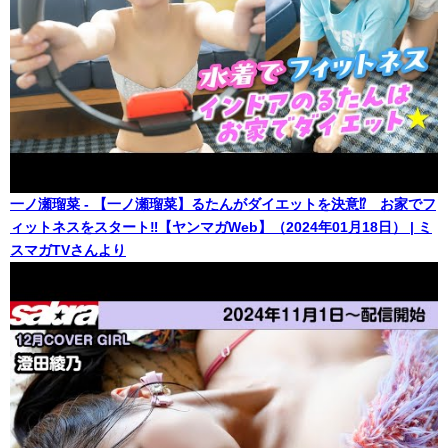
一ノ瀬瑠菜 - 【一ノ瀬瑠菜】るたんがダイエットを決意⁉️ お家でフ
ィットネスをスタート‼︎【ヤンマガWeb】（2024年01月18日） | ミ
スマガTVさんより