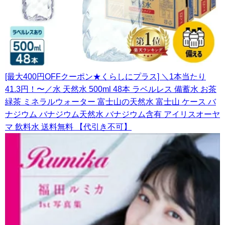
[最大400円OFFクーポン★くらしにプラス] ＼1本当たり
41.3円！〜／水 天然水 500ml 48本 ラベルレス 備蓄水 お茶
緑茶 ミネラルウォーター 富士山の天然水 富士山 ケース バ
ナジウム バナジウム天然水 バナジウム含有 アイリスオーヤ
マ 飲料水 送料無料 【代引き不可】