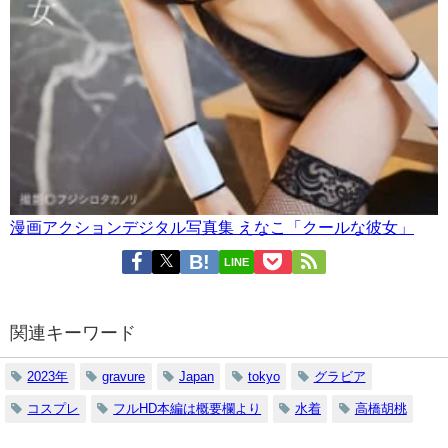
漫画アクションデジタル写真集 えなこ「クールな彼女」
LINE
関連キーワード
2023年
gravure
Japan
tokyo
グラビア
コスプレ
フルHD本編は概要欄より
水着
高橋胡桃