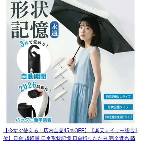
【今すぐ使える！店内全品45％OFF】【楽天デイリー総合1
位】日傘 超軽量 日傘形状記憶 日傘折りたたみ 完全遮光 晴