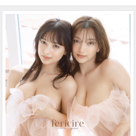
ア！個性的でカラフルな衣装を
日） | 講談社ヤンマガchさんよ
着こなした小悪魔かわいい“今だ
り
けの小森“の撮影風景に没入密
着！【メイキング】（Aug 22,
2025） | ヤンジャンTV【集英社
ヤングジャンプ公式】さんより