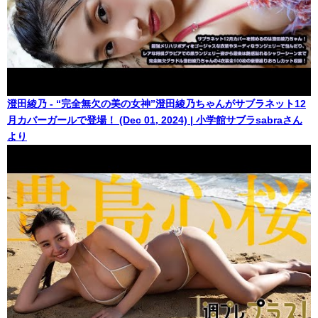
澄田綾乃 - “完全無欠の美の女神”澄田綾乃ちゃんがサブラネット12
月カバーガールで登場！ (Dec 01, 2024) | 小学館サブラsabraさん
より