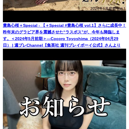
豊島心桜＋Special - 【＋Special #豊島心桜 vol.1】さらに成長中！
昨年末のグラビア界を震撼させた“ラスボス”が、今年も降臨しま
す。＜2024年5月前期＞―Cocoro Toyoshima（2024年04月29
日） | 週プレChannel【集英社 週刊プレイボーイ公式】さんより