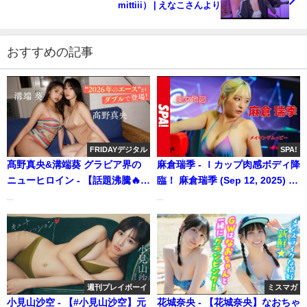
mittiii） | えなこさんより
おすすめの記事
FRIDAYデジタル
SPA!
髙野真央&溝端葵 グラビア界の
麻倉瑞季 - Ｉカップ肉感ボディ降
ニューヒロイン - 【話題沸騰🔥】
臨！ 麻倉瑞季 (Sep 12, 2025) |
グラビア界のニューヒロインが
SPA!グラビアチャンネルさんよ
...
...
奇跡のコラボ！ (Jan 16, 2026) |
り
FRIDAYデジタルさんより
週刊プレイボーイ
ミスマガ
小見山沙空 - 【#小見山沙空】元
花城奈央 - 【花城奈央】なおちゃ