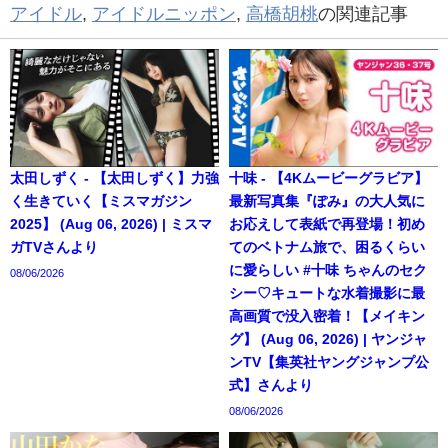
アイドル
,
アイドルニッポン
,
高橋胡桃
の関連記事
太田しずく - 【太田しずく】力強
十味 - 【4Kムービーグラビア】
く生きていく【ミスマガジン
最新写真集『ぽみ』の大人気に
2025】 (Aug 06, 2026) | ミスマ
お応えして表紙で再登場！初め
ガTVさんより
てのベトナム旅で、困るくらい
に愛らしい #十味 ちゃんのセク
08/06/2026
シー♡キュートな水着撮影に最
高画質で没入密着！【メイキン
グ】 (Aug 06, 2026) | ヤンジャ
ンTV【集英社ヤングジャンプ公
式】さんより
08/06/2026