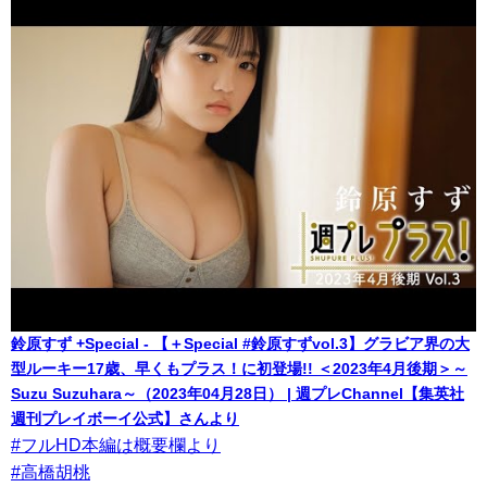
鈴原すず +Special - 【＋Special #鈴原すずvol.3】グラビア界の大
型ルーキー17歳、早くもプラス！に初登場!! ＜2023年4月後期＞～
Suzu Suzuhara～（2023年04月28日） | 週プレChannel【集英社
週刊プレイボーイ公式】さんより
#フルHD本編は概要欄より
#高橋胡桃