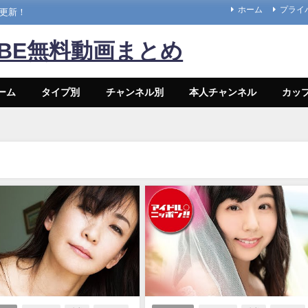
ホーム
プライ
々更新！
UBE無料動画まとめ
ーム
タイプ別
チャンネル別
本人チャンネル
カッ