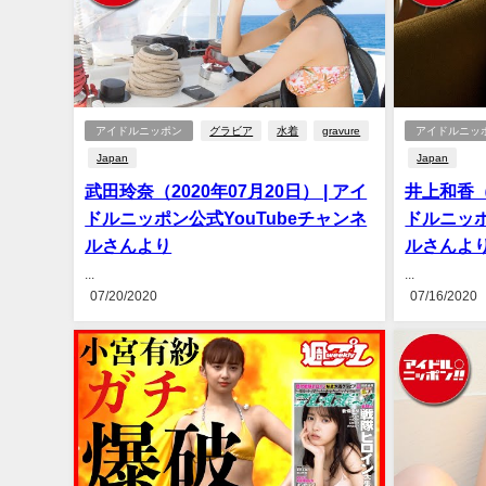
アイドルニッポン
グラビア
水着
gravure
アイドルニッ
Japan
Japan
武田玲奈（2020年07月20日） | アイ
井上和香（2
ドルニッポン公式YouTubeチャンネ
ドルニッポ
ルさんより
ルさんよ
...
...
07/20/2020
07/16/2020