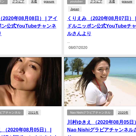
ポン
グラビア
水着
gravure
youtuber
グラビア
水着
gravure
Japan
2020年08月08日） | アイ
くりえみ （2020年08月07日） 
ン公式YouTubeチャンネ
ドルニッポン公式YouTubeチ
り
ルさんより
...
08/07/2020
iグラビアチャンネル
2021年
Nao Nishiグラビアチャンネル
2020年
川村ゆきえ （2020年08月05日）
（2020年08月05日） |
Nao Nishiグラビアチャンネ