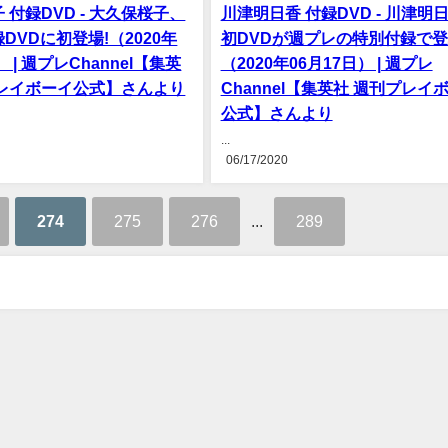
 付録DVD - 大久保桜子、
川津明日香 付録DVD - 川津明
DVDに初登場!（2020年
初DVDが週プレの特別付録で
） | 週プレChannel【集英
（2020年06月17日） | 週プレ
プレイボーイ公式】さんより
Channel【集英社 週刊プレイ
公式】さんより
...
06/17/2020
274
275
276
...
289