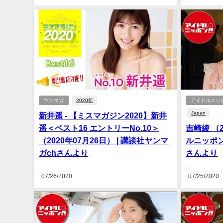
ヤンマガ
2020年
アイドルニッ
Japan
新井遥 - 【ミスマガジン2020】新井
遥＜ベスト16 エントリーNo.10＞
吉崎綾 （2
（2020年07月26日） | 講談社ヤンマ
ルニッポン
ガchさんより
さんより
...
...
07/26/2020
07/25/2020