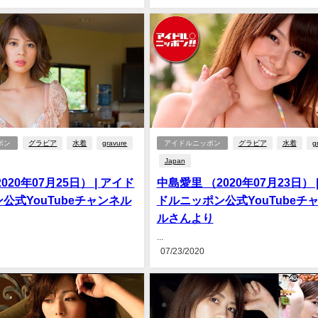
ポン
グラビア
水着
gravure
アイドルニッポン
グラビア
水着
g
Japan
020年07月25日） | アイド
中島愛里 （2020年07月23日） 
公式YouTubeチャンネル
ドルニッポン公式YouTubeチ
ルさんより
...
07/23/2020