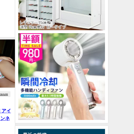
ravure
| アイ
ャンネ