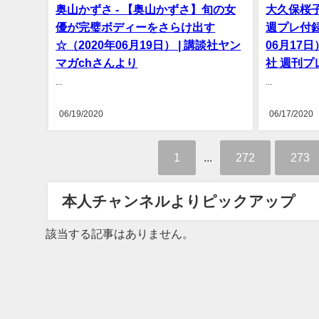
奥山かずさ - 【奥山かずさ】旬の女
大久保桜子
優が完璧ボディーをさらけ出す
週プレ付録
☆（2020年06月19日） | 講談社ヤン
06月17日
マガchさんより
社 週刊
...
...
06/19/2020
06/17/2020
1
...
272
273
本人チャンネルよりピックアップ
該当する記事はありません。