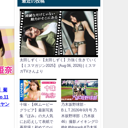
最近の投稿
太田しずく - 【太田しずく】力強く生きていく
【ミスマガジン2025】 (Aug 06, 2026) | ミスマ
ガTVさんより
】菊
.11
社ヤン
十味 - 【4Kムービー
乃木坂野球部 -
グラビア】最新写真
B.L.T.2026年9月号 乃
集『ぽみ』の大人気
木坂野球部（乃木坂
にお応えして表紙で
46）撮影メイキング⚾️
再登場！初めてのベ
#blt #bltgraph #乃木坂