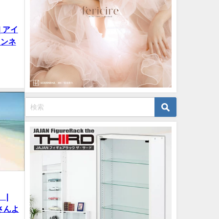
| アイ
ャンネ
 |
ルさんよ