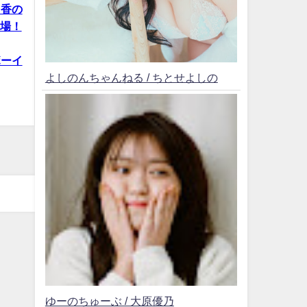
日香の
登場！
ボーイ
よしのんちゃんねる / ちとせよしの
ゆーのちゅーぶ / 大原優乃