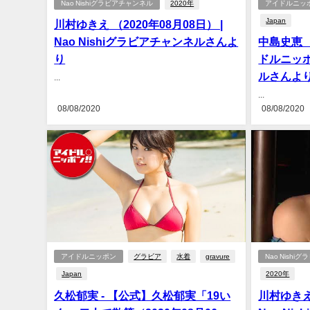
Nao Nishiグラビアチャンネル
2020年
アイドルニッ
Japan
川村ゆきえ （2020年08月08日） |
Nao Nishiグラビアチャンネルさんよ
中島史恵 （
り
ドルニッポ
ルさんよ
...
...
08/08/2020
08/08/2020
アイドルニッポン
グラビア
水着
gravure
Nao Nish
Japan
2020年
久松郁実 - 【公式】久松郁実「19い
川村ゆきえ 