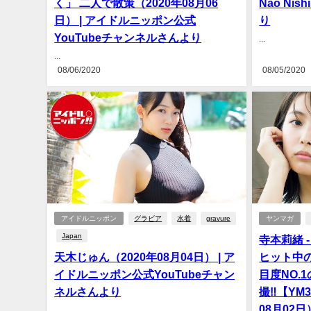
く」 二人で散策（2020年08月06
Nao N
日） | アイドルニッポン公式
り
YouTubeチャンネルさんより
...
...
08/06/2020
08/05/2020
アイドルニッポン
グラビア
水着
gravure
ヤンマガ
Japan
寺本莉緒 
天木じゅん（2020年08月04日） | ア
ヒット中
イドルニッポン公式YouTubeチャン
目度NO.
ネルさんより
撮‼【YM
08月02日
...