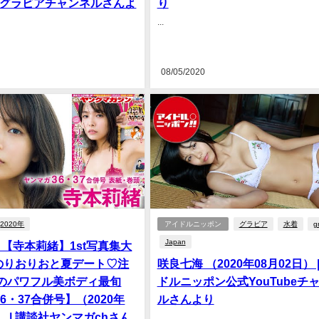
ishiグラビアチャンネルさんよ
り
...
08/05/2020
2020年
アイドルニッポン
グラビア
水着
g
Japan
- 【寺本莉緒】1st写真集大
のりおりおと夏デート♡注
咲良七海 （2020年08月02日） 
1のパワフル美ボディ最旬
ドルニッポン公式YouTubeチ
36・37合併号】（2020年
ルさんより
） | 講談社ヤンマガchさん
...