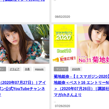
08/02/2020
ポン
グラビア
水着
gravure
ヤンマガ
2020年
菊地姫奈 -【ミスマガジン2020
2020年07月27日） | アイ
地姫奈＜ベスト16 エントリーNo
ン公式YouTubeチャンネ
＞（2020年07月26日） | 講談
り
マガchさんより
...
07/26/2020