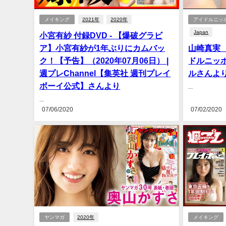
メイキング
2021年
2020年
アイドルニッ
Japan
小宮有紗 付録DVD - 【爆破グラビ
ア】小宮有紗が1年ぶりにカムバッ
山崎真実 （
ク！【予告】（2020年07月06日） |
ドルニッポ
週プレChannel【集英社 週刊プレイ
ルさんよ
ボーイ公式】さんより
...
...
07/06/2020
07/02/2020
ヤンマガ
2020年
メイキング