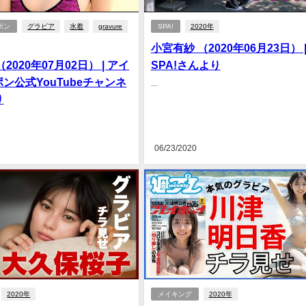
ポン
グラビア
水着
gravure
SPA!
2020年
小宮有紗 （2020年06月23日） 
2020年07月02日） | アイ
SPA!さんより
ン公式YouTubeチャンネ
...
り
06/23/2020
2020年
メイキング
2020年