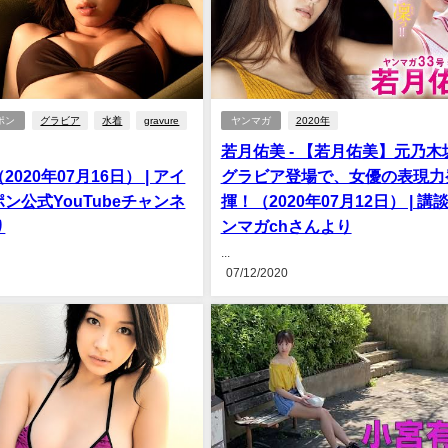
ポン
グラビア
水着
gravure
ヤンマガ
2020年
若月佑美 - 【若月佑美】元乃木
020年07月16日） | アイ
グラビア登場で、女優の表現力
ン公式YouTubeチャンネ
揮！（2020年07月12日） | 講
り
ンマガchさんより
...
07/12/2020