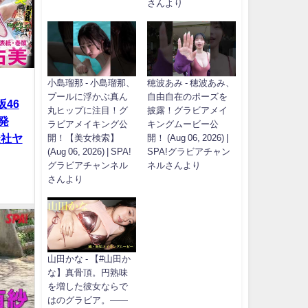
さんより
小島瑠那 - 小島瑠那、
穂波あみ - 穂波あみ、
プールに浮かぶ真ん
自由自在のポーズを
坂46
丸ヒップに注目！グ
披露！グラビアメイ
発
ラビアメイキング公
キングムービー公
談社ヤ
開！【美女検索】
開！ (Aug 06, 2026) |
(Aug 06, 2026) | SPA!
SPA!グラビアチャン
グラビアチャンネル
ネルさんより
さんより
山田かな - 【#山田か
な】真骨頂。円熟味
を増した彼女ならで
はのグラビア。――