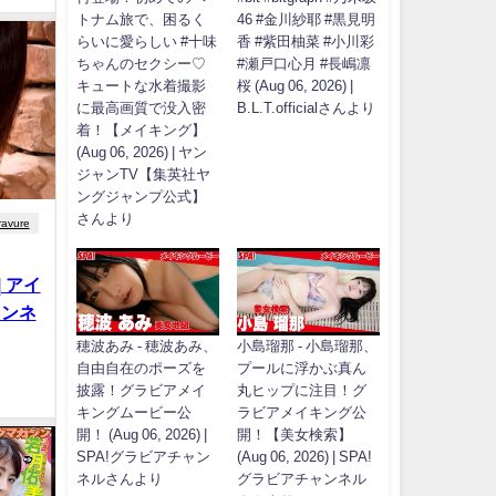
トナム旅で、困るく
46 #金川紗耶 #黒見明
らいに愛らしい #十味
香 #紫田柚菜 #小川彩
ちゃんのセクシー♡
#瀬戸口心月 #長嶋凛
キュートな水着撮影
桜 (Aug 06, 2026) |
に最高画質で没入密
B.L.T.officialさんより
着！【メイキング】
(Aug 06, 2026) | ヤン
ジャンTV【集英社ヤ
ングジャンプ公式】
さんより
ravure
| アイ
ャンネ
穂波あみ - 穂波あみ、
小島瑠那 - 小島瑠那、
自由自在のポーズを
プールに浮かぶ真ん
披露！グラビアメイ
丸ヒップに注目！グ
キングムービー公
ラビアメイキング公
開！ (Aug 06, 2026) |
開！【美女検索】
SPA!グラビアチャン
(Aug 06, 2026) | SPA!
ネルさんより
グラビアチャンネル