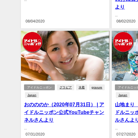
より
...
08/04/2020
08/02/2020
アイドルニッポン
グラビア
水着
gravure
アイドルニッ
Japan
Japan
おのののか（2020年07月31日） | ア
山地まり （
イドルニッポン公式YouTubeチャン
ドルニッポ
ネルさんより
ルさんよ
...
...
07/31/2020
07/27/2020