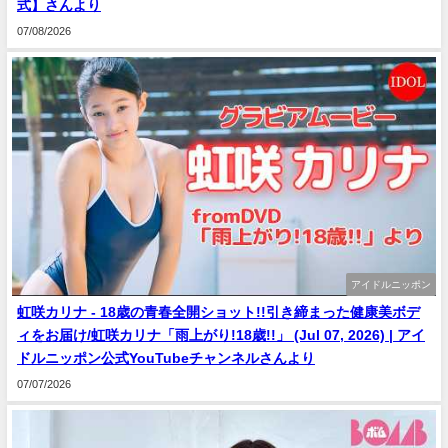
式】さんより
07/08/2026
アイドルニッポン
虹咲カリナ - 18歳の青春全開ショット!!引き締まった健康美ボデ
ィをお届け/虹咲カリナ「雨上がり!18歳!!」 (Jul 07, 2026) | アイ
ドルニッポン公式YouTubeチャンネルさんより
07/07/2026