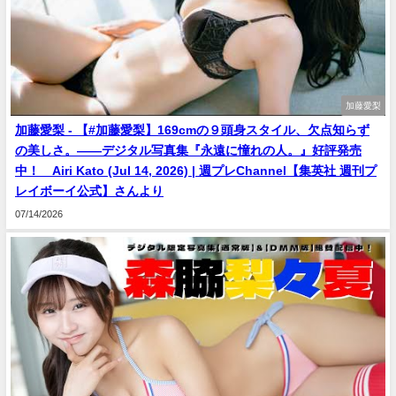
加藤愛梨
加藤愛梨 - 【#加藤愛梨】169cmの９頭身スタイル、欠点知らず
の美しさ。――デジタル写真集『永遠に憧れの人。』好評発売
中！ Airi Kato (Jul 14, 2026) | 週プレChannel【集英社 週刊プ
レイボーイ公式】さんより
07/14/2026