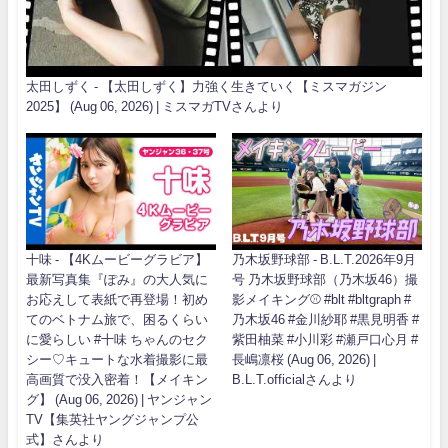
太田しずく - 【太田しずく】力強く生きていく【ミスマガジン
2025】 (Aug 06, 2026) | ミスマガTVさんより
十味 - 【4Kムービーグラビア】
乃木坂野球部 - B.L.T.2026年9月
最新写真集『ぽみ』の大人気に
号 乃木坂野球部（乃木坂46）撮
お応えして表紙で再登場！初め
影メイキング⚾️ #blt #bltgraph #
てのベトナム旅で、困るくらい
乃木坂46 #金川紗耶 #黒見明香 #
に愛らしい #十味 ちゃんのセク
紫田柚菜 #小川彩 #瀬戸口心月 #
シー♡キュートな水着撮影に最
長嶋凛桜 (Aug 06, 2026) |
高画質で没入密着！【メイキン
B.L.T.officialさんより
グ】 (Aug 06, 2026) | ヤンジャン
TV【集英社ヤングジャンプ公
式】さんより