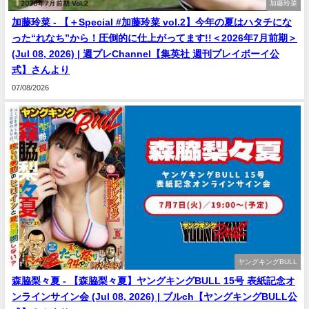
加藤玲菜
加藤玲菜 - 【＋Special #加藤玲菜 vol.2】今年の夏はハタチにな
った“れなち”から！圧倒的に仕上がってます!!＜2026年7月前期＞
(Jul 08, 2026) | 週プレChannel【集英社 週刊プレイボーイ公
式】さんより
07/08/2026
ヤングキングBULL
森脇梨々夏 - 【森脇梨々夏】ヤングキングBULL 15号 表紙記念オ
ンラインサイン会 (Jul 08, 2026) | ブルch【ヤングキングBULL公