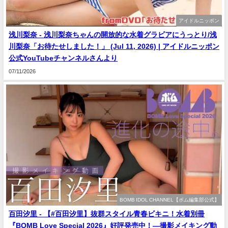
アイドルニッポン
浅川梨奈 - 浅川梨奈ちゃんの開放的な水着グラビアにうっとり/浅
川梨奈「お待たせしました！」 (Jul 11, 2026) | アイドルニッポン
公式YouTubeチャンネルさんより
07/11/2026
BOMB IDOL CHANNEL【ボム編集部公式】
百田汐里 - 【#百田汐里】抜群スタイル青春ビキニ！水着別冊
『BOMB Love Special 2026』好評発売中！―撮影メイキング動