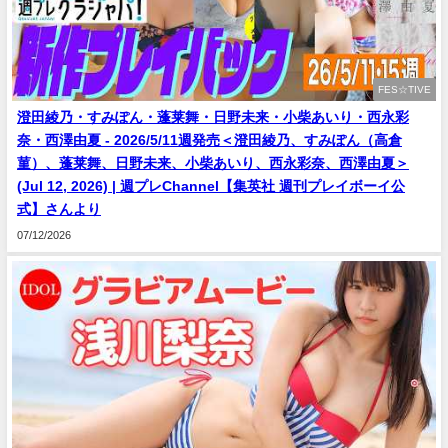
FES☆TIVE
澄田綾乃・すみぽん・蓬莱舞・日野未来・小柴あいり・西永彩
奈・西澤由夏 - 2026/5/11週発売＜澄田綾乃、すみぽん（高倉
菫）、蓬莱舞、日野未来、小柴あいり、西永彩奈、西澤由夏＞
(Jul 12, 2026) | 週プレChannel【集英社 週刊プレイボーイ公
式】さんより
07/12/2026