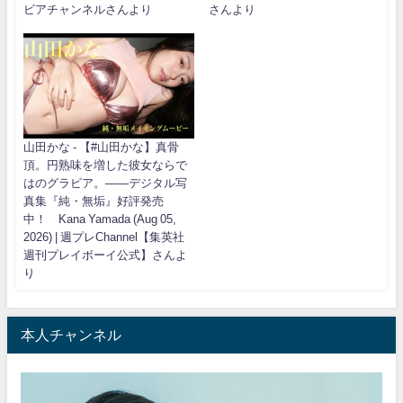
ビアチャンネルさんより
さんより
山田かな - 【#山田かな】真骨
頂。円熟味を増した彼女ならで
はのグラビア。――デジタル写
真集『純・無垢』好評発売
中！ Kana Yamada (Aug 05,
2026) | 週プレChannel【集英社
週刊プレイボーイ公式】さんよ
り
本人チャンネル