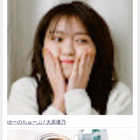
ゆーのちゅーぶ / 大原優乃