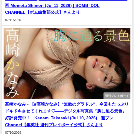
画 Momota Shimori (Jul 11, 2026) | BOMB IDOL
CHANNEL【ボム編集部公式】さんより
07/11/2026
週刊プレイボーイ
高崎かなみ - 【#高崎かなみ】“無敵のグラドル”、今回もたっぷり
ドキドキさせてくれます♡――デジタル写真集『胸に迫る景色』
好評発売中！ Kanami Takasaki (Jul 10, 2026) | 週プレ
Channel【集英社 週刊プレイボーイ公式】さんより
07/10/2026