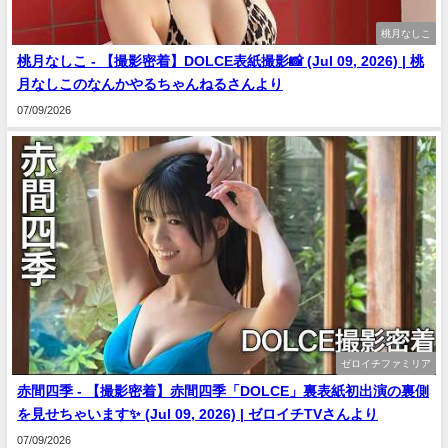
桃月なしこ
桃月なしこ - 【撮影密着】DOLCE表紙撮影📸 (Jul 09, 2026) | 桃
月なしこのなんかやるちゃんねるさんより
07/09/2026
ゼロイチファミリア
赤間四季 - 【撮影密着】赤間四季「DOLCE」裏表紙初出演の裏側
を見せちゃいます✨ (Jul 09, 2026) | ゼロイチTVさんより
07/09/2026