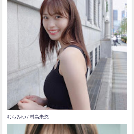
むらみゆ / 村島未悠