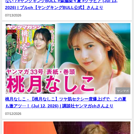
ない？#ヤングキングBULL #森脇梨々夏 #グラビア (Jul 13,
2026) | ブルch【ヤングキングBULL公式】さんより
07/13/2026
ヤンマガ
桃月なしこ - 【桃月なしこ】ツヤ肌セクシー度爆上げで、この夏
も激アツ‥！ (Jul 12, 2026) | 講談社ヤンマガchさんより
07/12/2026