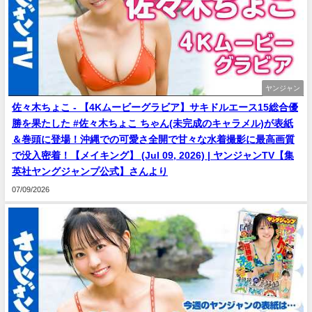
ヤンジャン
佐々木ちょこ - 【4Kムービーグラビア】サキドルエース15総合優
勝を果たした #佐々木ちょこ ちゃん(未完成のキャラメル)が表紙
＆巻頭に登場！沖縄での可愛さ全開で甘々な水着撮影に最高画質
で没入密着！【メイキング】 (Jul 09, 2026) | ヤンジャンTV【集
英社ヤングジャンプ公式】さんより
07/09/2026