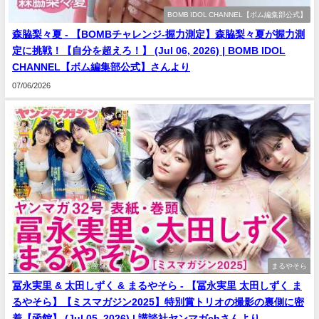
BOMB IDOL CHANNEL【ボム編集部公式】
森脇梨々夏 - 【BOMBチャレンジ-握力測定】森脇梨々夏が握力測
定に挑戦！【自分を超えろ！】 (Jul 06, 2026) | BOMB IDOL
CHANNEL【ボム編集部公式】さんより
07/06/2026
まるやそら
冨永実里 & 太田しずく & まるやそら - 【冨永実里 太田しずく ま
るやそら】【ミスマガジン2025】特別賞トリオの撮影の裏側に密
着【函館】 (Jul 05, 2026) | 講談社ヤンマガchさんより