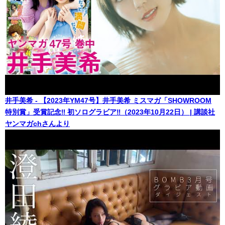
井手美希 - 【2023年YM47号】井手美希 ミスマガ「SHOWROOM
特別賞」受賞記念‼︎ 初ソログラビア‼︎（2023年10月22日） | 講談社
ヤンマガchさんより