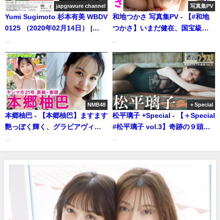
japgravure channel
写真集PV
ンTV【集英社ヤングジャンプ公
Yumi Sugimoto 杉本有美 WBDV
和地つかさ 写真集PV - 【#和地
式】さんより
0125 （2020年02月14日） |
つかさ】いまだ健在、国宝級の
japgravure channelさんより
Ｉカップ。 デジタル写真集『ベ
...
...
ールを脱いで』好評発売中！ー
Tsukasa Wachi（2024年10月21
日） | 週プレChannel【集英社
週刊プレイボーイ公式】さんよ
り
NMB48
＋Special
本郷柚巴 - 【本郷柚巴】ますます
松平璃子 +Special - 【＋Special
艶っぽく輝く、グラビアヴィー
#松平璃子 vol.3】奇跡の９頭身
ナス！（2025年04月20日） | 講
ボディ！バズらずにはいられな
...
...
談社ヤンマガchさんより
い美脚＆美尻!! ＜2023年3月後期
＞～Riko Matsudaira～（2023
年03月31日） | 週プレ
Channel【集英社 週刊プレイボ
ーイ公式】さんより