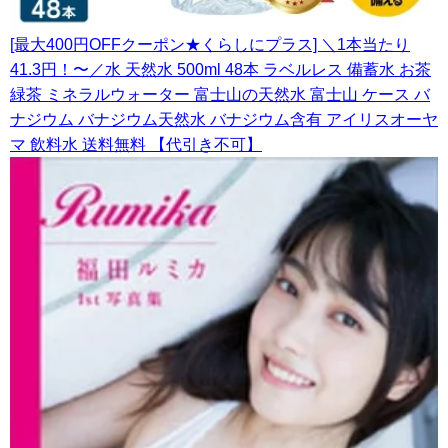
[最大400円OFFクーポン★くらしにプラス] ＼1本当たり
41.3円！〜／水 天然水 500ml 48本 ラベルレス 備蓄水 お茶
緑茶 ミネラルウォーター 富士山の天然水 富士山 ケース バ
ナジウム バナジウム天然水 バナジウム含有 アイリスオーヤ
マ 飲料水 送料無料 【代引き不可】