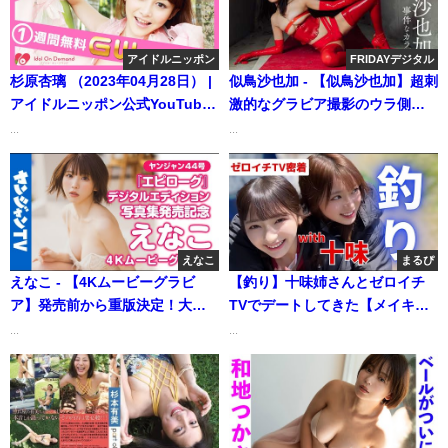
アイドルニッポン
FRIDAYデジタル
杉原杏璃 （2023年04月28日） |
似鳥沙也加 - 【似鳥沙也加】超刺
アイドルニッポン公式YouTube
激的なグラビア撮影のウラ側を
チャンネルさんより
特別公開🔥 (Jun 05, 2026) |
...
...
FRIDAYデジタルさんより
えなこ
まるぴ
えなこ - 【4Kムービーグラビ
【釣り】十味姉さんとゼロイチ
ア】発売前から重版決定！大ヒ
TVでデートしてきた【メイキン
ット中の #えなこ ちゃんの最新
グ】 | まるぴ / marupiさんより
...
...
写真集『エピローグ』のデジタ
ルエディションが登場！デジタ
ル版限定もある水着撮影風景に
最高画質で没入密着！【メイキ
ング】 (Oct 02, 2025) | ヤンジャ