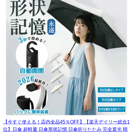
【今すぐ使える！店内全品45％OFF】【楽天デイリー総合1
位】日傘 超軽量 日傘形状記憶 日傘折りたたみ 完全遮光 晴