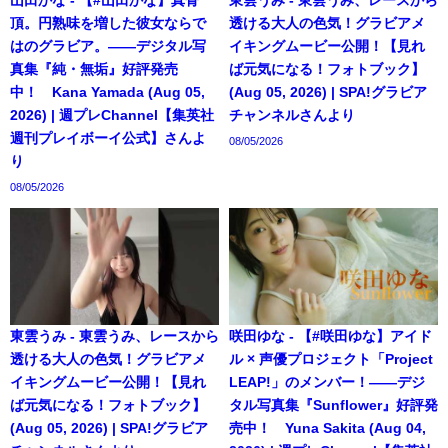
頂。円熟味を増した彼女ならで
透ける大人の色気！グラビアメ
はのグラビア。――デジタル写
イキングムービー公開！【見れ
真集『純・無垢』好評発売
ば元気になる！フォトブック】
中！ Kana Yamada (Aug 05,
(Aug 05, 2026) | SPA!グラビア
2026) | 週プレChannel【集英社
チャンネルさんより
週刊プレイボーイ公式】さんよ
08/05/2026
り
08/05/2026
東雲うみ - 東雲うみ、レースから
咲田ゆな - 【#咲田ゆな】アイド
透ける大人の色気！グラビアメ
ル × 声優プロジェクト「Project
イキングムービー公開！【見れ
LEAP!」のメンバー！――デジ
ば元気になる！フォトブック】
タル写真集『Sunflower』好評発
(Aug 05, 2026) | SPA!グラビア
売中！ Yuna Sakita (Aug 04,