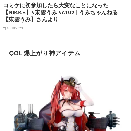
コミケに初参加したら大変なことになった
07/06/2023
【NIKKE】#東雲うみ #c102 | うみちゃんねる
【東雲うみ】さんより
08/18/2023
QOL 爆上がり神アイテム