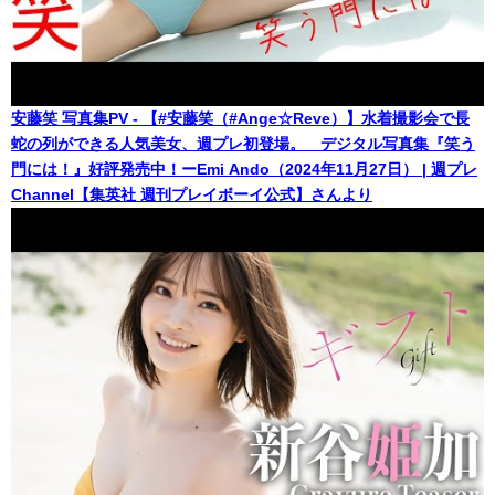
安藤笑 写真集PV - 【#安藤笑（#Ange☆Reve）】水着撮影会で長
蛇の列ができる人気美女、週プレ初登場。 デジタル写真集『笑う
門には！』好評発売中！ーEmi Ando（2024年11月27日） | 週プレ
Channel【集英社 週刊プレイボーイ公式】さんより