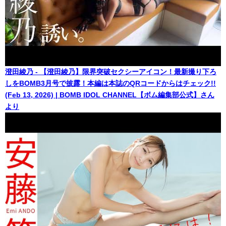
澄田綾乃 - 【澄田綾乃】限界突破セクシーアイコン！最新撮り下ろ
しをBOMB3月号で披露！本編は本誌のQRコードからはチェック!!
(Feb 13, 2026) | BOMB IDOL CHANNEL【ボム編集部公式】さん
より