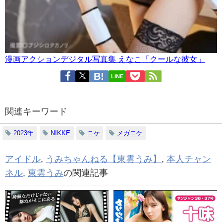
漫画アクションデジタル写真集 えなこ「クールな彼女」
LINE
関連キーワード
2023年
NIKKE
ニケ
メガニケ
アイドル
,
うみちゃんねる【東雲うみ】
,
本人チャン
ネル
,
東雲うみ
の関連記事