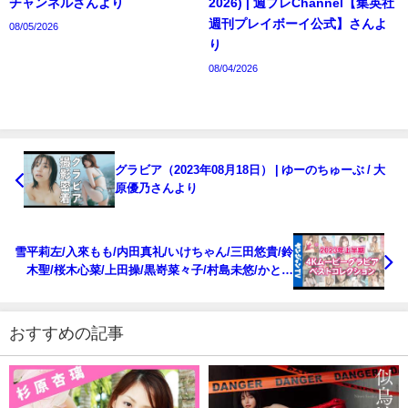
チャンネルさんより
2026) | 週プレChannel【集英社
週刊プレイボーイ公式】さんよ
08/05/2026
り
08/04/2026
グラビア（2023年08月18日） | ゆーのちゅーぶ / 大
原優乃さんより
雪平莉左/入來もも/内田真礼/いけちゃん/三田悠貴/鈴
木聖/桜木心菜/上田操/黒嵜菜々子/村島未悠/かとゆ
り/白濱美兎/メイキング （2023年08月18日） | ヤン
ジャンTV【集英社ヤングジャンプ公式】さんより
おすすめの記事