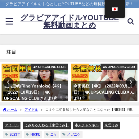
グラビアアイドルを中心としたYOUTUBEなどの無料動画を日々更新！
グラビアアイドルYOUTUBE
無料動画まとめ
注目
4K UPSCALING CLUB
ヤンジャン
今田美桜【4K】（2022年09月14
雪平莉左 -【4Kムービーグラビ
日） | 4K UPSCALING CLUBさん
ア】２週連続表紙！令和最高の美
より
ボディ・雪平莉左ちゃんが"微笑
みの国"タイで魅せる女神の微笑
09/14/2022
ホーム
アイドル
コミケに初参加したら大変なことになった【NIKKE】#東雲
み！カラフルでビビッドな水着撮
うみ #c102 | うみちゃんねる【東雲うみ】さんより
影に最高画質で没入密着！【メイ
キング】（2023年07月06日） | ヤ
アイドル
うみちゃんねる【東雲うみ】
本人チャンネル
東雲うみ
ンジャンTV【集英社ヤングジャ
2023年
NIKKE
ニケ
メガニケ
ンプ公式】さんより