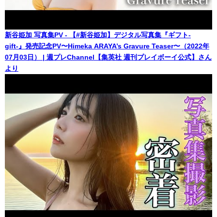
新谷姫加 写真集PV - 【#新谷姫加】デジタル写真集『ギフト-
gift-』発売記念PV〜Himeka ARAYA’s Gravure Teaser〜（2022年
07月03日） | 週プレChannel【集英社 週刊プレイボーイ公式】さん
より