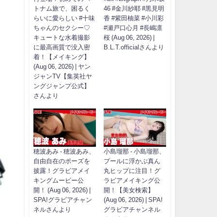
トナム旅で、困るく
46 #金川紗耶 #黒見明
らいに愛らしい #十味
香 #紫田柚菜 #小川彩
ちゃんのセクシー♡
#瀬戸口心月 #長嶋凛
キュートな水着撮影
桜 (Aug 06, 2026) |
に最高画質で没入密
B.L.T.officialさんより
着！【メイキング】
(Aug 06, 2026) | ヤン
ジャンTV【集英社ヤ
ングジャンプ公式】
さんより
穂波あみ - 穂波あみ、
小島瑠那 - 小島瑠那、
自由自在のポーズを
プールに浮かぶ真ん
披露！グラビアメイ
丸ヒップに注目！グ
キングムービー公
ラビアメイキング公
開！ (Aug 06, 2026) |
開！【美女検索】
SPA!グラビアチャン
(Aug 06, 2026) | SPA!
ネルさんより
グラビアチャンネル