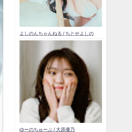
よしのんちゃんねる / ちとせよしの
ゆーのちゅーぶ / 大原優乃