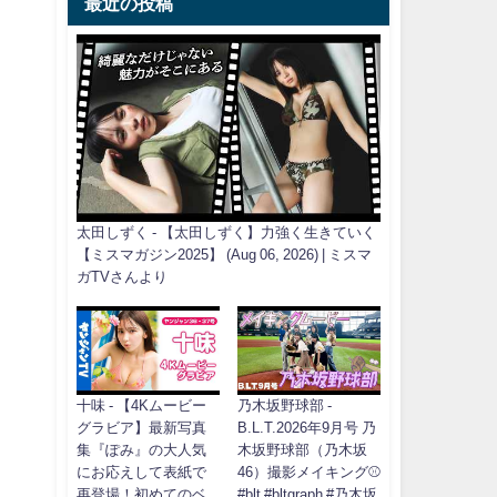
最近の投稿
太田しずく - 【太田しずく】力強く生きていく
【ミスマガジン2025】 (Aug 06, 2026) | ミスマ
ガTVさんより
十味 - 【4Kムービー
乃木坂野球部 -
グラビア】最新写真
B.L.T.2026年9月号 乃
集『ぽみ』の大人気
木坂野球部（乃木坂
にお応えして表紙で
46）撮影メイキング⚾️
再登場！初めてのベ
#blt #bltgraph #乃木坂