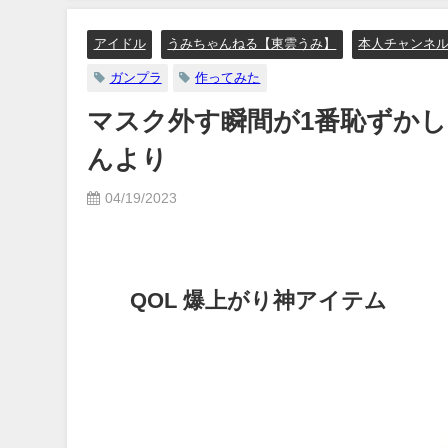
07月06
【集英社ヤ
アイドル
うみちゃんねる【東雲うみ】
本人チャンネ
んより
ガンプラ
作ってみた
マスク外す瞬間が1番恥ずかし
んより
04/19/2023
QOL 爆上がり神アイテム