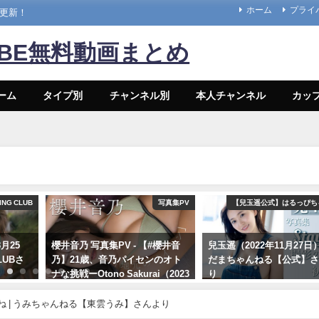
ホーム
プライ
々更新！
UBE無料動画まとめ
ーム
タイプ別
チャンネル別
本人チャンネル
カッ
ING CLUB
写真集PV
【兒玉遥公式】はるっぴち
月25
櫻井音乃 写真集PV - 【#櫻井音
兒玉遥（2022年11月27日） 
CLUBさ
乃】21歳、音乃パイセンのオト
だまちゃんねる【公式】
ナな挑戦ーOtono Sakurai（2023
り
年12月20日） | 週プレ
11/27/2022
Channel【集英社 週刊プレイボ
 | うみちゃんねる【東雲うみ】さんより
ーイ公式】さんより