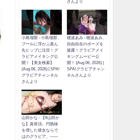
さんより
小島瑠那 - 小島瑠那、
穂波あみ - 穂波あみ、
プールに浮かぶ真ん
自由自在のポーズを
丸ヒップに注目！グ
披露！グラビアメイ
ラビアメイキング公
キングムービー公
開！【美女検索】
開！ (Aug 06, 2026) |
(Aug 06, 2026) | SPA!
SPA!グラビアチャン
グラビアチャンネル
ネルさんより
さんより
山田かな - 【#山田か
な】真骨頂。円熟味
を増した彼女ならで
はのグラビア。――