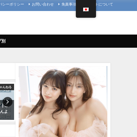
バシーポリシー
お問い合わせ
免責事項
当サイトについて
プ別
ゃんねる
4K UPSCALING CLUB
メ
| こ
吉岡里帆(Riho Yoshioka)【4K】
菊地姫奈 - 【2023/12/18
さんよ
（2022年10月19日） | 4K
プレNo.1・2付録DVDチラ
UPSCALING CLUBさんより
♪】『グラジャパ！』ならD
視聴できる♪ #菊地姫奈 Hi
10/19/2022
Kikuchi（2023年12月15日）
プレChannel【集英社 週刊