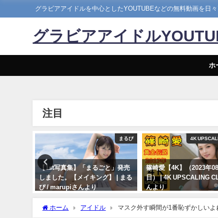
グラビアアイドルを中心としたYOUTUBEなどの無料動画を日
グラビアアイドルYOUT
ホ
注目
ヤンジャン
まるぴ
4K UPSCAL
ーグラビ
【1st写真集】「まるごと」発売
篠崎愛【4K】（2023年08
和最高の
しました。【メイキング】 | まる
日） | 4K UPSCALING 
んが"微
ぴ / marupiさんより
んより
女神の微
11/07/2023
08/25/2023
ッドな水
ホーム
アイドル
マスク外す瞬間が1番恥ずかしいよね
入密着！