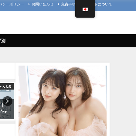
バシーポリシー
お問い合わせ
免責事項
当サイトについて
プ別
ゃんねる
4K UPSCALING CLUB
4K UPSCALING
| こ
篠崎愛【4K】（2023年08月25
今田美桜【4K】（2022年09
さんよ
日） | 4K UPSCALING CLUBさ
日） | 4K UPSCALING CL
んより
んより
08/25/2023
09/14/2022