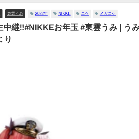
ル
東雲うみ
2022年
NIKKE
ニケ
メガニケ
継‼️#NIKKEお年玉 #東雲うみ | う
より