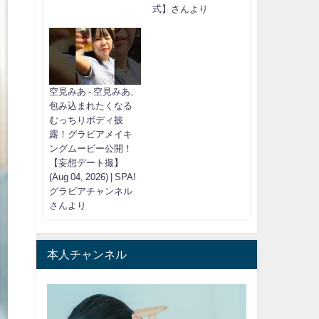
式】さんより
空見みあ - 空見みあ、
包み込まれたくなる
むっちりボディ披
露！グラビアメイキ
ングムービー公開！
【妄想デート撮】
(Aug 04, 2026) | SPA!
グラビアチャンネル
さんより
本人チャンネル