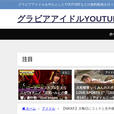
グラビアアイドルを中心としたYOUTUBEなどの無料動画を日
グラビアアイドルYOUT
ホ
注目
メイキング
えなこ
アイド
18発売！週
【バニーガールコスプレ】えな
久松郁実 いくみんのスポ
チラ見せ
こがTVアニメ『涼宮ハルヒの憂
LOVE SPORTS！” （20
らDVDが
鬱』劇中歌「God knows…」を
月14日） | アイドルニ
Hina
神カバー！！
YouTubeチャンネルさ
5日） | 週
ホーム
アイドル
【NIKKE】大晦日にコミケと生中継‼
10/17/2024
07/14/2024
 週刊プレ