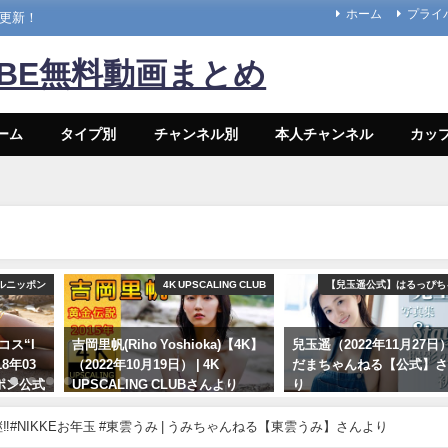
ホーム
プライ
々更新！
UBE無料動画まとめ
ーム
タイプ別
チャンネル別
本人チャンネル
カッ
ルニッポン
4K UPSCALING CLUB
【兒玉遥公式】はるっぴち
コス“I
吉岡里帆(Riho Yoshioka)【4K】
兒玉遥（2022年11月27日） 
18年03
（2022年10月19日） | 4K
だまちゃんねる【公式】
ッポン公式
UPSCALING CLUBさんより
り
んより
10/19/2022
11/27/2022
️#NIKKEお年玉 #東雲うみ | うみちゃんねる【東雲うみ】さんより