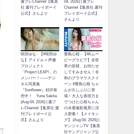
週プレChannel【集英
04, 2026) | 週プレ
社 週刊プレイボーイ
Channel【集英社 週刊
公式】さんより
プレイボーイ公式】
さんより
咲田ゆな - 【#咲田ゆ
豊島心桜 - 【4Kムー
な】アイドル × 声優
ビーグラビア】全世
プロジェクト
界の皆様、お待たせ
「Project LEAP!」の
してすみません！令
メンバー！――デジ
和のグラマラスクイ
タル写真集
ーン #豊島心桜 ちゃ
『Sunflower』好評発
んが久しぶりに登
売中！ Yuna Sakita
場！大人な表現力ま
(Aug 04, 2026) | 週プ
でつけた心桜ちゃん
レChannel【集英社 週
の水着撮影風景に没
刊プレイボーイ公
入密着！【メイキン
式】さんより
グ】 (Aug 04, 2026) |
ヤンジャンTV【集英
社ヤングジャンプ公