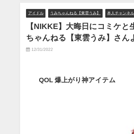
り
アイドル
うみちゃんねる【東雲うみ】
本人チャンネ
【NIKKE】大晦日にコミケと生中
ちゃんねる【東雲うみ】さん
12/31/2022
QOL 爆上がり神アイテム