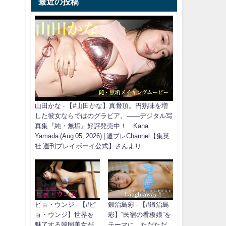
最近の投稿
山田かな - 【#山田かな】真骨頂。円熟味を増
した彼女ならではのグラビア。――デジタル写
真集『純・無垢』好評発売中！ Kana
Yamada (Aug 05, 2026) | 週プレChannel【集英
社 週刊プレイボーイ公式】さんより
ピョ・ウンジ - 【#ピ
鍛治島彩 - 【#鍛治島
ョ・ウンジ】世界を
彩】“民宿の看板娘”を
魅了する韓国美女が
テーマに、ただただ