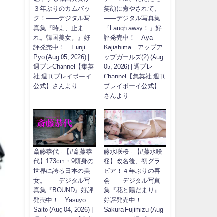
３年ぶりのカムバッ
笑顔に癒やされて。
ク！――デジタル写
――デジタル写真集
真集『時よ、止ま
『Laugh away！』好
れ。韓国美女。』好
評発売中！ Aya
評発売中！ Eunji
Kajishima アップア
Pyo (Aug 05, 2026) |
ップガールズ(2) (Aug
週プレChannel【集英
05, 2026) | 週プレ
社 週刊プレイボーイ
Channel【集英社 週刊
公式】さんより
プレイボーイ公式】
さんより
斎藤恭代 - 【#斎藤恭
藤水咲桜 - 【#藤水咲
代】173cm・9頭身の
桜】改名後、初グラ
世界に誇る日本の美
ビア！４年ぶりの再
女。――デジタル写
会――デジタル写真
真集『BOUND』好評
集『花と陽だまり』
発売中！ Yasuyo
好評発売中！
Saito (Aug 04, 2026) |
Sakura Fujimizu (Aug