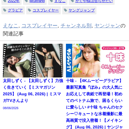
2022年
4kultrahd
えなこ
かぐや様は告らせたい
グラビア
コスプレイヤー
ヤングジャンプ
えなこ
,
コスプレイヤー
,
チャンネル別
,
ヤンジャン
の
関連記事
太田しずく - 【太田しずく】力強
十味 - 【4Kムービーグラビア】
く生きていく【ミスマガジン
最新写真集『ぽみ』の大人気に
2025】 (Aug 06, 2026) | ミスマ
お応えして表紙で再登場！初め
ガTVさんより
てのベトナム旅で、困るくらい
に愛らしい #十味 ちゃんのセク
08/06/2026
シー♡キュートな水着撮影に最
高画質で没入密着！【メイキン
グ】 (Aug 06, 2026) | ヤンジャ