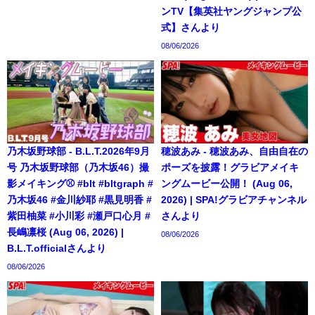
ンTV【集英社ヤングジャンプ公
式】さんより
08/06/2026
乃木坂野球部 - B.L.T.2026年9月
穂波あみ - 穂波あみ、自由自在の
号 乃木坂野球部（乃木坂46）撮
ポーズを披露！グラビアメイキ
影メイキング⚾️ #blt #bltgraph #
ングムービー公開！ (Aug 06,
乃木坂46 #金川紗耶 #黒見明香 #
2026) | SPA!グラビアチャンネル
紫田柚菜 #小川彩 #瀬戸口心月 #
さんより
長嶋凛桜 (Aug 06, 2026) |
08/06/2026
B.L.T.officialさんより
08/06/2026