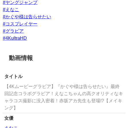
#ヤングジャンプ
#えなこ
#かぐや様は告らせたい
#コスプレイヤー
#グラビア
#4KultraHD
動画情報
タイトル
【4Kムービーグラビア】『かぐや様は告らせたい』最終
回記念コラボグラビア！えなこちゃんの高クオリティなキ
ャラコス撮影に没入密着！赤坂アカ先生も登場!?【メイキ
ング】
女優
えなこ