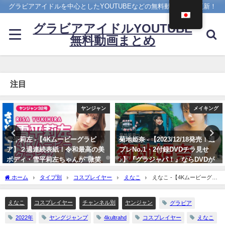
グラビアアイドルを中心としたYOUTUBEなどの無料動画を日々更新！
グラビアアイドルYOUTUBE
無料動画まとめ
注目
メイキング
まるぴ
菊地姫奈 - 【2023/12/18発売！週
【1st写真集】「まるごと」発売
プレNo.1・2付録DVDチラ見せ
しました。【メイキング】 | まる
♪】『グラジャパ！』ならDVDが
ぴ / marupiさんより
視聴できる♪ #菊地姫奈 Hina
11/07/2023
ホーム
タイプ別
コスプレイヤー
えなこ
えなこ -【4Kムービーグラ
Kikuchi（2023年12月15日） | 週
ビア】『かぐや様は告らせたい』最終回記念コラボグラビア！えなこちゃんの高クオ
プレChannel【集英社 週刊プレイ
リティなキャラコス撮影に没入密着！赤坂アカ先生も登場!?【メイキング】（2022年
ボーイ公式】さんより
えなこ
コスプレイヤー
チャンネル別
ヤンジャン
グラビア
11月02日） | ヤンジャンTV【集英社ヤングジャンプ公式】さんより
12/15/2023
2022年
ヤングジャンプ
4kultrahd
コスプレイヤー
えなこ