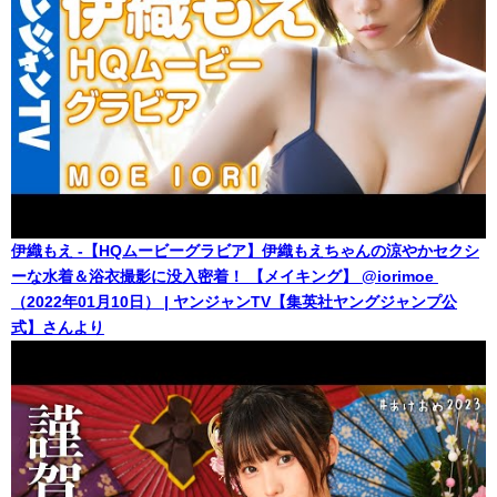
伊織もえ -【HQムービーグラビア】伊織もえちゃんの涼やかセクシ
ーな水着＆浴衣撮影に没入密着！ 【メイキング】 @iorimoe ​
（2022年01月10日） | ヤンジャンTV【集英社ヤングジャンプ公
式】さんより