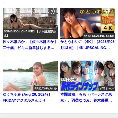
り
テクイーン”を堂々獲得！――デ
...
...
ジタル写真集『This is Queen』
好評発売中！ CYBERJAPAN
DANCERS（Jul 16, 2025） | 週
プレChannel【集英社 週刊プレ
イボーイ公式】さんより
BOMB IDOL CHANNEL【ボム編集部公
式】
4K UPSCALING CLUB
佐々木ほのか - 【佐々木ほのか】
かとうれいこ【4K】（2023年08
二十歳、ビキニ新章はじまる！
月13日） | 4K UPSCALING
最新撮り下ろしをBOMB5月号で
CLUBさんより
...
...
披露！本編は本誌のQRコードか
らはチェック!! (Apr 15, 2026) |
BOMB IDOL CHANNEL【ボム編
集部公式】さんより
FRIDAYデジタル
グラジャパ
ゆうちゃみ (Aug 28, 2024) |
本間菜穂、もも（バーレスク東
FRIDAYデジタルさんより
京）、羽柴なつみ、鈴木優香、
桜田茉央 グラジャパ（2021年12
...
...
月14日） | 週プレChannel【集