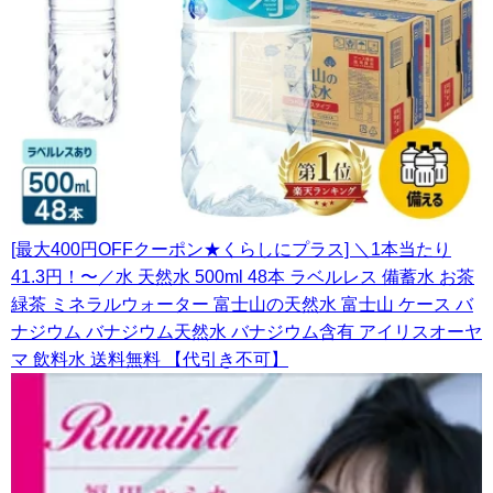
[最大400円OFFクーポン★くらしにプラス] ＼1本当たり
41.3円！〜／水 天然水 500ml 48本 ラベルレス 備蓄水 お茶
緑茶 ミネラルウォーター 富士山の天然水 富士山 ケース バ
ナジウム バナジウム天然水 バナジウム含有 アイリスオーヤ
マ 飲料水 送料無料 【代引き不可】