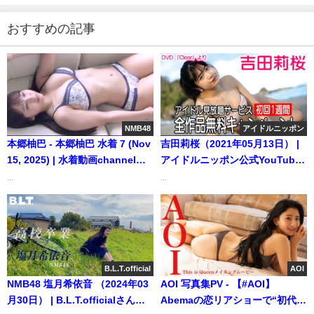
おすすめの記事
NMB48
アイドルニッポン
本郷柚巴 - 本郷柚巴 水着 7 (Nov
吉田莉桜（2021年05月13日） |
15, 2025) | 水着動画channelさ
アイドルニッポン公式YouTube
んより
チャンネルさんより
...
...
B.L.T.official
AOI
NMB48 塩月希依音 （2024年03
AOI 写真集PV - 【#AOI】
月30日） | B.L.T.officialさんよ
Abemaの恋リアショーで“初代モ