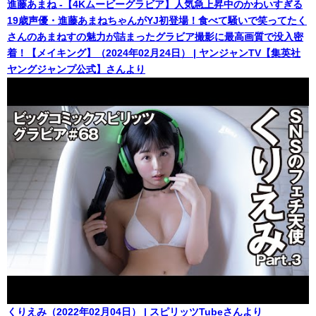
進藤あまね -【4Kムービーグラビア】人気急上昇中のかわいすぎる
19歳声優・進藤あまねちゃんがYJ初登場！食べて騒いで笑ってたく
さんのあまねすの魅力が詰まったグラビア撮影に最高画質で没入密
着！【メイキング】（2024年02月24日） | ヤンジャンTV【集英社
ヤングジャンプ公式】さんより
くりえみ（2022年02月04日） | スピリッツTubeさんより