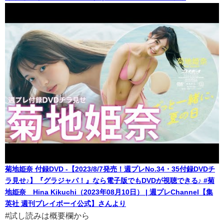
菊地姫奈 付録DVD -【2023/8/7発売！週プレNo.34・35付録DVDチ
ラ見せ♪】『グラジャパ！』なら電子版でもDVDが視聴できる♪ #菊
地姫奈 Hina Kikuchi（2023年08月10日） | 週プレChannel【集
英社 週刊プレイボーイ公式】さんより
#試し読みは概要欄から