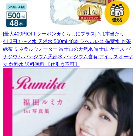
[最大400円OFFクーポン★くらしにプラス] ＼1本当たり
41.3円！〜／水 天然水 500ml 48本 ラベルレス 備蓄水 お茶
緑茶 ミネラルウォーター 富士山の天然水 富士山 ケース バ
ナジウム バナジウム天然水 バナジウム含有 アイリスオーヤ
マ 飲料水 送料無料 【代引き不可】