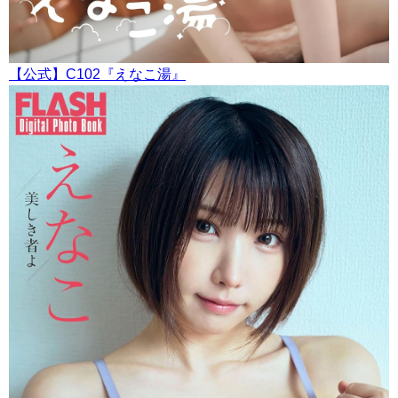
【公式】C102『えなこ湯』