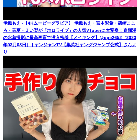
伊織もえ -【4Kムービーグラビア】 伊織もえ・宮本彩希・篠崎ここ
ろ・茉夏・えい梨が「ホロライブ」の人気VTuberに大変身！春爛漫
の水着撮影に最高画質で没入密着【メイキング】@ppe2652（2023
年03月03日） | ヤンジャンTV【集英社ヤングジャンプ公式】さんよ
り