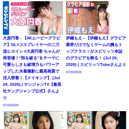
大原円香 - 【4Kムービーグラビ
伊織もえ - 【伊織もえ】グラビア
ア】OL×コスプレイヤーの二刀
業界だけでなくゲームの腕もト
流ヒロイン #大原円香 ちゃんが
ップクラス！がスピリッツ本誌
再登場！“殻を破る”をテーマに
のグラビアを飾る！ (Jul 20,
可愛らしさも破壊力もパワーア
2026) | スピリッツTubeさんより
ップした水着撮影に最高画質で
07/20/2026
没入密着！【メイキング】 (Jul
24, 2026) | ヤンジャンTV【集英
社ヤングジャンプ公式】さんよ
り
07/24/2026