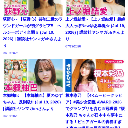
荻野心 - 【荻野心】芸能二世のラ
上ノ堀結愛 - 【上ノ堀結愛】超絶
ウンドガールが初グラビア‼︎ ヘ
大人っぽNewゆあ爆誕☆ (Jul 19,
ルシーボディ全開☆ (Jul 19,
2026) | 講談社ヤンマガchさんよ
2026) | 講談社ヤンマガchさんよ
り
り
07/19/2026
07/19/2026
本郷柚巴 - 【本郷柚巴】夏のゆず
榎本彩乃 - 【4Kムービーグラビ
ちゃん、反則級!! (Jul 19, 2026)
ア】#美少女図鑑 AWARD 2026
| 講談社ヤンマガchさんより
でグランプリを含む５冠獲得 #榎
本彩乃 ちゃんが日本中を夢中に
07/19/2026
する！ピュアガールの青春すぎ