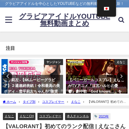
グラビアアイドルを中心としたYOUTUBEなどの無料動画を日々更新！
グラビアアイドルYOUTUBE
無料動画まとめ
注目
えなこ
メイキング
【バニーガールコスプレ】えなこ
菊地姫奈 - 【2023/12/18発売！週
がTVアニメ『涼宮ハルヒの憂
プレNo.1・2付録DVDチラ見せ
鬱』劇中歌「God knows…」を
♪】『グラジャパ！』ならDVDが
神カバー！！
視聴できる♪ #菊地姫奈 Hina
ホーム
タイプ別
コスプレイヤー
えなこ
【VALORANT】初めてのラ
Kikuchi（2023年12月15日） | 週
10/17/2024
ンク配信 | えなこさんより
プレChannel【集英社 週刊プレイ
ボーイ公式】さんより
えなこ
えなこCH
コスプレイヤー
本人チャンネル
2023年
12/15/2023
【VALORANT】初めてのランク配信 | えなこさん