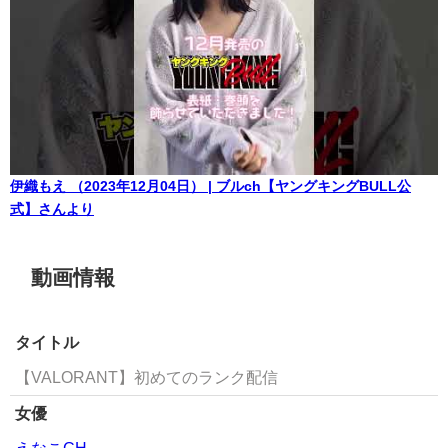
伊織もえ （2023年12月04日） | ブルch【ヤングキングBULL公
式】さんより
動画情報
タイトル
【VALORANT】初めてのランク配信
女優
えなこCH