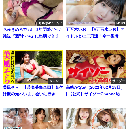
ちゅきめろでぃ!
MelMi
ちゅきめろでぃ! - 3年間夢だった
五百木いお - 【#五百木いお】ア
雑誌『週刊SPA』に出演できまし
イドルとの二刀流！今一番清楚
た… 🍑がヤバすぎると話題のメ
な笑顔＆大人な一面を激写！＜
...
...
イキングを大公開‼︎ (Mar 13,
my fave vol.1＞ (May 27, 2026)
2025) | ちゅきめろでぃ!さんより
| my fave〈MEN'S DVD〉
Channelさんより
タレント
サイゾー
美風そら - 【芸名募集企画】名付
高崎かなみ（2022年02月18日）
け親の元へいま、会いに行きま
| 【公式】サイゾーChannelさん
す。【美風そら】 (Oct 15,
より
...
...
2025) | 講談社ヤンマガchさんよ
り