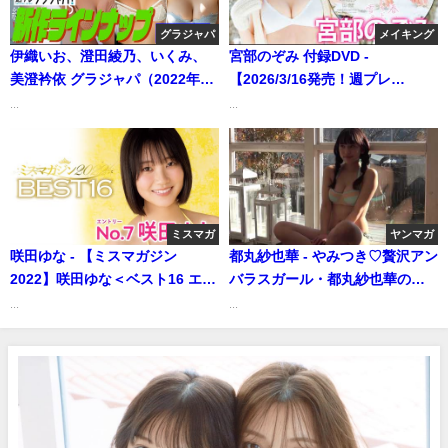
グラジャパ
メイキング
伊織いお、澄田綾乃、いくみ、
宮部のぞみ 付録DVD -
美澄衿依 グラジャパ（2022年01
【2026/3/16発売！週プレ
月31日） | 週プレChannel【集
No.13・14付録DVDチラ見せ♪】
...
...
英社 週刊プレイボーイ公式】さ
『グラジャパ！』なら電子版で
んより
もDVDが視聴できる♪ #宮部のぞ
み (Mar 13, 2026) | 週プレ
Channel【集英社 週刊プレイボ
ーイ公式】さんより
ミスマガ
ヤンマガ
咲田ゆな - 【ミスマガジン
都丸紗也華 - やみつき♡贅沢アン
2022】咲田ゆな＜ベスト16 エン
バラスガール・都丸紗也華のオ
トリーNo.7＞（2022年07月10
フショットムービー!!（2015年
...
...
日） | ミスマガTVさんより
01月28日） | 講談社ヤンマガch
さんより