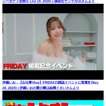
シーボディ全開☆ (Jul 19, 2026) | 講談社ヤンマガchさんより
伊織いお - 【お仕事Vlog】FRIDAYの雑誌イベントに密着❣️ (Nov
28, 2025) | 伊織いおの愛の鞭は結構イタいさんより