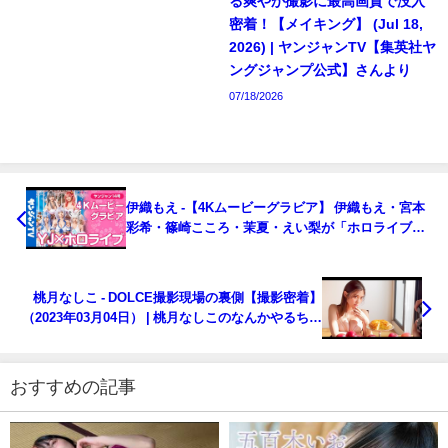
る爽やか撮影に最高画質で没入
密着！【メイキング】 (Jul 18,
2026) | ヤンジャンTV【集英社ヤ
ングジャンプ公式】さんより
07/18/2026
伊織もえ -【4Kムービーグラビア】 伊織もえ・宮本
彩希・篠崎こころ・茉夏・えい梨が「ホロライブ」
の人気VTuberに大変身！春爛漫の水着撮影に最高画
質で没入密着【メイキング】@ppe2652（2023年03
月03日） | ヤンジャンTV【集英社ヤングジャンプ公
桃月なしこ - DOLCE撮影現場の裏側【撮影密着】
式】さんより
（2023年03月04日） | 桃月なしこのなんかやるちゃ
んねるさんより
おすすめの記事