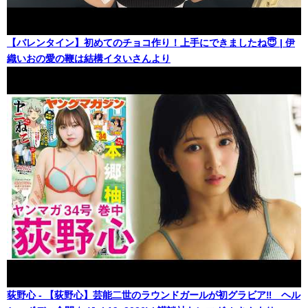
【バレンタイン】初めてのチョコ作り！上手にできましたね😇 | 伊
織いおの愛の鞭は結構イタいさんより
荻野心 - 【荻野心】芸能二世のラウンドガールが初グラビア‼︎ ヘル