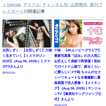
＋Special
,
アイドル
,
チャンネル別
,
山岡雅弥
,
週刊プ
レイボーイ
の関連記事
太田しずく - 【太田しずく】力強
十味 - 【4Kムービーグラビア】
く生きていく【ミスマガジン
最新写真集『ぽみ』の大人気に
2025】 (Aug 06, 2026) | ミスマ
お応えして表紙で再登場！初め
ガTVさんより
てのベトナム旅で、困るくらい
に愛らしい #十味 ちゃんのセク
08/06/2026
シー♡キュートな水着撮影に最
高画質で没入密着！【メイキン
グ】 (Aug 06, 2026) | ヤンジャ
ンTV【集英社ヤングジャンプ公
式】さんより
08/06/2026