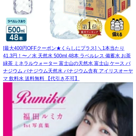
[最大400円OFFクーポン★くらしにプラス] ＼1本当たり
41.3円！〜／水 天然水 500ml 48本 ラベルレス 備蓄水 お茶
緑茶 ミネラルウォーター 富士山の天然水 富士山 ケース バ
ナジウム バナジウム天然水 バナジウム含有 アイリスオーヤ
マ 飲料水 送料無料 【代引き不可】