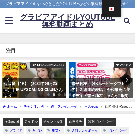
グラビアアイドルを中心としたYOUTUBEなどの無料動画を日々更新！
グラビアアイドルYOUTUBE
無料動画まとめ
注目
4K UPSCALING CLUB
ヤンジャン
篠崎愛【4K】（2023年08月25
雪平莉左 -【4Kムービーグラビ
日） | 4K UPSCALING CLUBさん
ア】２週連続表紙！令和最高の美
より
ボディ・雪平莉左ちゃんが"微笑
みの国"タイで魅せる女神の微笑
08/25/2023
ホーム
チャンネル別
週刊プレイボーイ
＋Special
山岡雅弥 +Special
み！カラフルでビビッドな水着撮
- 【＋Special #山岡雅弥 vol.1】無邪気で無防備。異彩の輝き放つ18歳と、癒やしのサ
影に最高画質で没入密着！【メイ
マートリップ！ ＜2023年8月前期＞～Miyabi Yamaoka～（2023年07月27日） | 週プ
キング】（2023年07月06日） | ヤ
＋Special
アイドル
チャンネル別
山岡雅弥
週刊プレイボーイ
レChannel【集英社 週刊プレイボーイ公式】さんより
ンジャンTV【集英社ヤングジャ
グラビア
週プレ
集英社
週刊プレイボーイ
プレイボーイ
ンプ公式】さんより