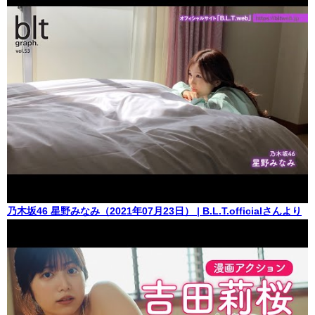
乃木坂46 星野みなみ（2021年07月23日） | B.L.T.officialさんより