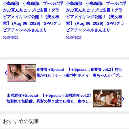
小島瑠那 - 小島瑠那、プールに浮
小島瑠那 - 小島瑠那、プールに浮
かぶ真ん丸ヒップに注目！グラ
かぶ真ん丸ヒップに注目！グラ
ビアメイキング公開！【美女検
ビアメイキング公開！【美女検
索】 (Aug 06, 2026) | SPA!グラ
索】 (Aug 06, 2026) | SPA!グラ
ビアチャンネルさんより
ビアチャンネルさんより
08/06/2026
08/06/2026
青井春 +Special - 【＋Special #青井春 vol.3】待ち
焦がれた！チート級“神”ボディ・春ちゃんが「プラ
ス！」初降臨!! ＜2023年7月後期＞～Haru Aoi～
（2023年07月27日） | 週プレChannel【集英社 週刊
プレイボーイ公式】さんより
山岡雅弥 +Special - 【＋Special #山岡雅弥 vol.2】
無邪気で無防備。異彩の輝き放つ18歳と、癒やしの
サマートリップ！ ＜2023年8月前期＞～Miyabi
Yamaoka～（2023年07月27日） | 週プレ
Channel【集英社 週刊プレイボーイ公式】さんより
おすすめの記事