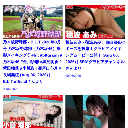
乃木坂野球部 - B.L.T.2026年9月
穂波あみ - 穂波あみ、自由自在の
号 乃木坂野球部（乃木坂46）撮
ポーズを披露！グラビアメイキ
影メイキング⚾️ #blt #bltgraph #
ングムービー公開！ (Aug 06,
乃木坂46 #金川紗耶 #黒見明香 #
2026) | SPA!グラビアチャンネル
紫田柚菜 #小川彩 #瀬戸口心月 #
さんより
長嶋凛桜 (Aug 06, 2026) |
08/06/2026
B.L.T.officialさんより
08/06/2026