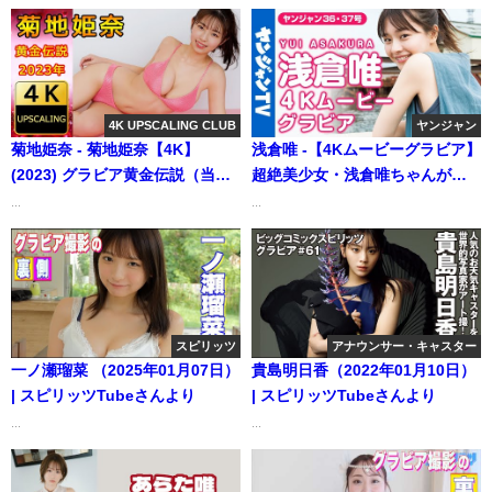
4K UPSCALING CLUB
ヤンジャン
菊地姫奈 - 菊地姫奈【4K】
浅倉唯 -【4Kムービーグラビア】
(2023) グラビア黄金伝説（当時
超絶美少女・浅倉唯ちゃんが２
18歳）（2023年08月06日） | 4K
号連続＆増刊号に登場！爽やか
...
...
UPSCALING CLUBさんより
な夏の北海道秘密旅行に最高画
質で没入密着！【メイキング】
（2022年08月04日） | ヤンジャ
ンTV【集英社ヤングジャンプ公
式】さんより
スピリッツ
アナウンサー・キャスター
一ノ瀬瑠菜 （2025年01月07日）
貴島明日香（2022年01月10日）
| スピリッツTubeさんより
| スピリッツTubeさんより
...
...