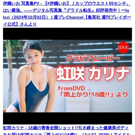
伊織いお 写真集PV - 【#伊織いお】Ｊカップのウエスト55センチ。
はい最強。――デジタル写真集『グラドル転生』好評発売中！ーIo
Iori（2024年10月02日） | 週プレChannel【集英社 週刊プレイボー
イ公式】さんより
虹咲カリナ - 18歳の青春全開ショット!!引き締まった健康美ボディ
をお届け/虹咲カリナ「雨上がり!18歳!!」 (Jul 07, 2026) | アイドル