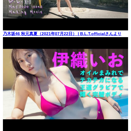
乃木坂46 秋元真夏（2021年07月22日） | B.L.T.officialさんより