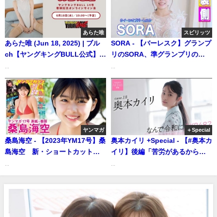
あらた唯
スピリッツ
あらた唯 (Jun 18, 2025) | ブル
SORA - 【バーレスク】グランプ
ch【ヤングキングBULL公式】さ
リのSORA、準グランプリの
んより
YUKA 、3位のKANAMIが美しい
...
...
グラビアを披露！【クイーンオ
ブバーレスク2025】 (Mar 08,
2026) | スピリッツTubeさんより
ヤンマガ
＋Special
桑島海空 - 【2023年YM17号】桑
奥本カイリ +Special - 【#奥本カ
島海空 新・ショートカットヒ
イリ】後編「苦労があるからこ
ロイン誕生！（2023年10月16
そ、今、劇場に立てている自分
...
...
日） | 講談社ヤンマガchさんよ
がすごく幸せなんです」――な
り
んで令和にAKB48？ Case.18 奥
本カイリ【#AKB48】（2025年
02月10日） | 週プレ