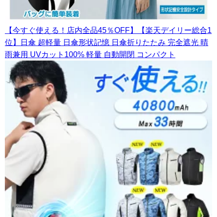
【今すぐ使える！店内全品45％OFF】【楽天デイリー総合1
位】日傘 超軽量 日傘形状記憶 日傘折りたたみ 完全遮光 晴
雨兼用 UVカット100% 軽量 自動開閉 コンパクト