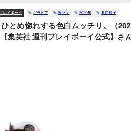
【メイキング】（2023年07
日） | ヤンジャンTV【集
プレイボーイ
グラビア
週プレ
2020年
井口綾子
ングジャンプ公式】さん
口綾子、ひとめ惚れする色白ムッチリ。（202
07/06/2023
nnel【集英社 週刊プレイボーイ公式】さ