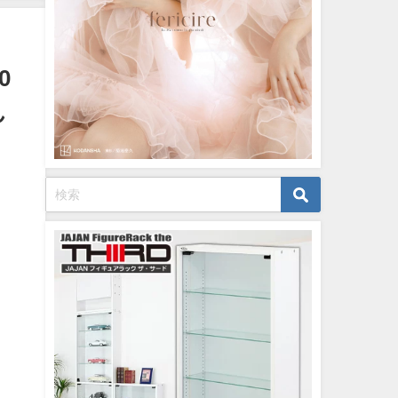
月06
イボーイ公式】さんより
英社ヤ
12/15/2023
より
0
ん