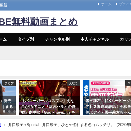
ホーム
プライ
々更新！
UBE無料動画まとめ
ーム
タイプ別
チャンネル別
本人チャンネル
カッ
まるぴ
えなこ
ヤ
と」発売
【バニーガールコスプレ】えな
雪平莉左 -【4Kムービー
| まる
こがTVアニメ『涼宮ハルヒの憂
ア】２週連続表紙！令和
鬱』劇中歌「God knows…」を
美ボディ・雪平莉左ちゃん
神カバー！！
笑みの国"タイで魅せる女
笑み！カラフルでビビッ
l
井口綾子 +Special - 井口綾子、ひとめ惚れする色白ムッチリ。（2020年
10/17/2024
着撮影に最高画質で没入
んより