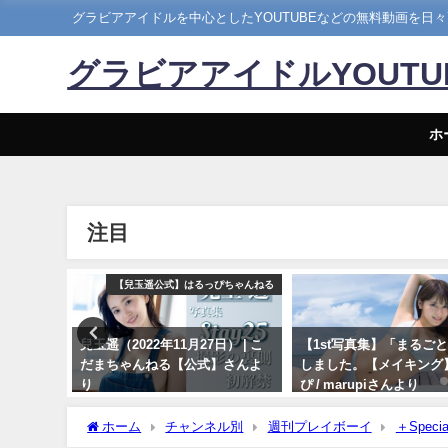
グラビアアイドルを中心としたYOUTUBEなどの無料動画を日
グラビアアイドルYOUT
ホ
注目
Hカップ
【兒玉遥公式】はるっぴちゃんねる
】写真集
兒玉遥（2022年11月27日） | こ
【1st写真集】「まるご
露出な写
だまちゃんねる【公式】さんよ
しました。【メイキング】 
4年07月
り
ぴ / marupiさんより
ンネルさん
11/27/2022
11/07/2023
ホーム
チャンネル別
週刊プレイボーイ
＋Specia
17日） | 週プレChannel【集英社 週刊プレイボーイ公式】さ