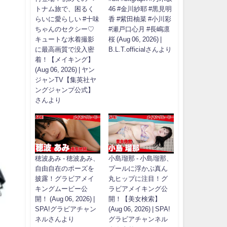
トナム旅で、困るく
46 #金川紗耶 #黒見明
らいに愛らしい #十味
香 #紫田柚菜 #小川彩
ちゃんのセクシー♡
#瀬戸口心月 #長嶋凛
キュートな水着撮影
桜 (Aug 06, 2026) |
に最高画質で没入密
B.L.T.officialさんより
着！【メイキング】
(Aug 06, 2026) | ヤン
ジャンTV【集英社ヤ
ングジャンプ公式】
さんより
穂波あみ - 穂波あみ、
小島瑠那 - 小島瑠那、
自由自在のポーズを
プールに浮かぶ真ん
披露！グラビアメイ
丸ヒップに注目！グ
キングムービー公
ラビアメイキング公
開！ (Aug 06, 2026) |
開！【美女検索】
SPA!グラビアチャン
(Aug 06, 2026) | SPA!
ネルさんより
グラビアチャンネル