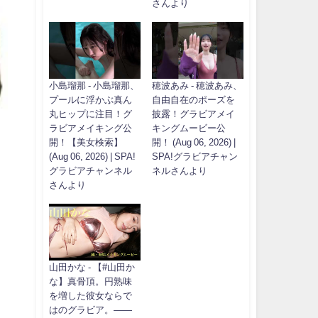
さんより
小島瑠那 - 小島瑠那、
穂波あみ - 穂波あみ、
プールに浮かぶ真ん
自由自在のポーズを
丸ヒップに注目！グ
披露！グラビアメイ
ラビアメイキング公
キングムービー公
開！【美女検索】
開！ (Aug 06, 2026) |
(Aug 06, 2026) | SPA!
SPA!グラビアチャン
グラビアチャンネル
ネルさんより
さんより
山田かな - 【#山田か
な】真骨頂。円熟味
を増した彼女ならで
はのグラビア。――