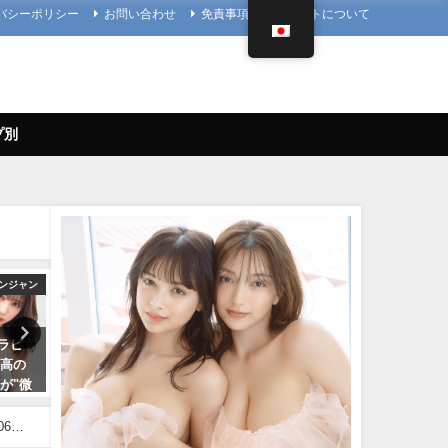
バシーポリシー
お問い合わせ
免責事項
当サイトについて
プ別
ンジャン
メイキング
アイドル
グラビ
菊地姫奈 - 【2023/12/18発売！週
久松郁実 いくみんのスポコス
最高の
プレNo.1・2付録DVDチラ見せ
LOVE SPORTS！” （2018
が"微
♪】『グラジャパ！』ならDVDが
月14日） | アイドルニッポ
神の微
視聴できる♪ #菊地姫奈 Hina
YouTubeチャンネルさんよ
ドな水
Kikuchi（2023年12月15日） | 週
06月
07/14/2024
密着！
プレChannel【集英社 週刊プレ