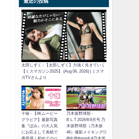
最近の投稿
太田しずく - 【太田しずく】力強く生きていく
【ミスマガジン2025】 (Aug 06, 2026) | ミスマ
ガTVさんより
十味 - 【4Kムービー
乃木坂野球部 -
グラビア】最新写真
B.L.T.2026年9月号 乃
集『ぽみ』の大人気
木坂野球部（乃木坂
にお応えして表紙で
46）撮影メイキング⚾️
再登場！初めてのベ
#blt #bltgraph #乃木坂