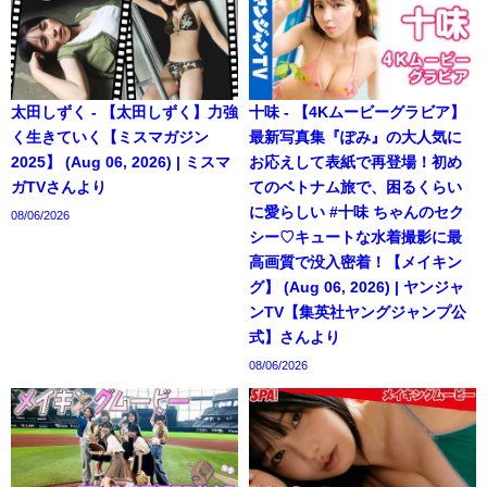
太田しずく - 【太田しずく】力強
十味 - 【4Kムービーグラビア】
く生きていく【ミスマガジン
最新写真集『ぽみ』の大人気に
2025】 (Aug 06, 2026) | ミスマ
お応えして表紙で再登場！初め
ガTVさんより
てのベトナム旅で、困るくらい
に愛らしい #十味 ちゃんのセク
08/06/2026
シー♡キュートな水着撮影に最
高画質で没入密着！【メイキン
グ】 (Aug 06, 2026) | ヤンジャ
ンTV【集英社ヤングジャンプ公
式】さんより
08/06/2026