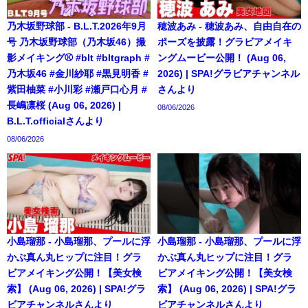
乃木坂野球部 - B.L.T.2026年9月
穂波あみ - 穂波あみ、自由自在の
号 乃木坂野球部（乃木坂46）撮
ポーズを披露！グラビアメイキ
影メイキング⚾️ #blt #bltgraph #
ングムービー公開！ (Aug 06,
乃木坂46 #金川紗耶 #黒見明香 #
2026) | SPA!グラビアチャンネル
紫田柚菜 #小川彩 #瀬戸口心月 #
さんより
長嶋凛桜 (Aug 06, 2026) |
08/06/2026
B.L.T.officialさんより
08/06/2026
小島瑠那 - 小島瑠那、プールに浮
小島瑠那 - 小島瑠那、プールに浮
かぶ真ん丸ヒップに注目！グラ
かぶ真ん丸ヒップに注目！グラ
ビアメイキング公開！【美女検
ビアメイキング公開！【美女検
索】 (Aug 06, 2026) | SPA!グラ
索】 (Aug 06, 2026) | SPA!グラ
ビアチャンネルさんより
ビアチャンネルさんより