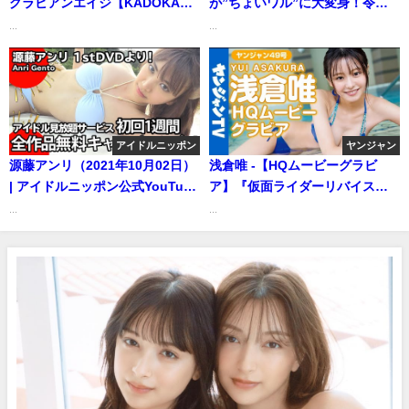
グラビアンエイジ【KADOKAWA
が”ちょいワル”に大変身！令和
ドラゴンエイジ公式CH】さんよ
ギャルグラビアにメロメロ❤️
...
...
り
（2023年05月18日） | ミスマガ
TVさんより
アイドルニッポン
ヤンジャン
源藤アンリ（2021年10月02日）
浅倉唯 -【HQムービーグラビ
| アイドルニッポン公式YouTube
ア】『仮面ライダーリバイス』
チャンネルさんより
で話題沸騰の超絶美少女・浅倉
...
...
唯ちゃんの美ボディ水着撮影に
没入密着！【メイキング】Yui
Asakura（2021年11月04日） |
ヤンジャンTV【集英社ヤングジ
ャンプ公式】さんより