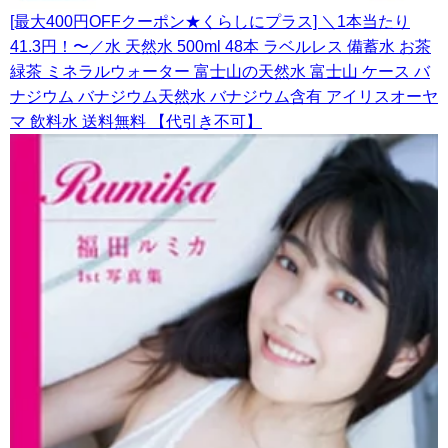
[最大400円OFFクーポン★くらしにプラス] ＼1本当たり
41.3円！〜／水 天然水 500ml 48本 ラベルレス 備蓄水 お茶
緑茶 ミネラルウォーター 富士山の天然水 富士山 ケース バ
ナジウム バナジウム天然水 バナジウム含有 アイリスオーヤ
マ 飲料水 送料無料 【代引き不可】