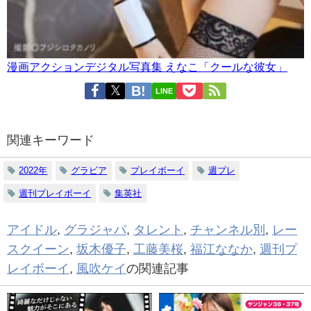
漫画アクションデジタル写真集 えなこ「クールな彼女」
LINE
関連キーワード
2022年
グラビア
プレイボーイ
週プレ
週刊プレイボーイ
集英社
アイドル
,
グラジャパ
,
タレント
,
チャンネル別
,
レー
スクイーン
,
坂木優子
,
工藤美桜
,
福江ななか
,
週刊プ
レイボーイ
,
風吹ケイ
の関連記事