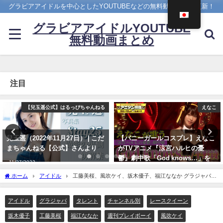
グラビアアイドルを中心としたYOUTUBEなどの無料動画を日々更新！
グラビアアイドルYOUTUBE
無料動画まとめ
注目
えなこ
まるぴ
【バニーガールコスプレ】えなこ
【1st写真集】「まるごと」発売
がTVアニメ『涼宮ハルヒの憂
しました。【メイキング】 | まる
鬱』劇中歌「God knows…」を
ぴ / marupiさんより
神カバー！！
11/07/2023
ホーム
アイドル
工藤美桜、風吹ケイ、坂木優子、福江ななか グラジャパ
10/17/2024
（2022年12月07日） | 週プレChannel【集英社 週刊プレイボーイ公式】さんより
アイドル
グラジャパ
タレント
チャンネル別
レースクイーン
坂木優子
工藤美桜
福江ななか
週刊プレイボーイ
風吹ケイ