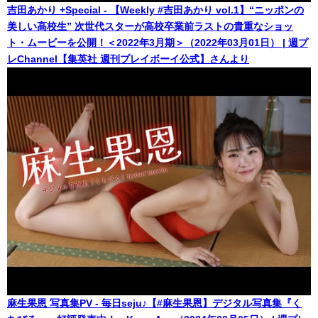
吉田あかり +Special - 【Weekly #吉田あかり vol.1】“ニッポンの
美しい高校生” 次世代スターが高校卒業前ラストの貴重なショッ
ト・ムービーを公開！＜2022年3月期＞（2022年03月01日） | 週プ
レChannel【集英社 週刊プレイボーイ公式】さんより
麻生果恩 写真集PV - 毎日seju♪【#麻生果恩】デジタル写真集『く