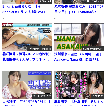
＋Special
B.L.T.official
Erika & 百瀬まりな - 【＋
乃木坂46 星野みなみ（2021年07
Special #エリマリ姉妹 vol.1】
月23日） | B.L.T.officialさんよ
夏本番！令和の最強シスターズ
り
...
...
が「プラス！」初登場‼︎ ＜2025
年7月前期＞―Erika,Marina
Momose（エリカ＆マリナ） |
週プレChannel【集英社 週刊プ
レイボーイ公式】さんより
小学館サブラsabra
Sunday gravure
花咲楓香 - 楓香のロマン砲炸裂！
浅川梨奈 - 일본 그라비아 모델 [
花咲楓香ちゃんがサブラネット3
Asakawa Nana 浅川梨奈 / 나나
月カバーガールで登場！ (Mar
아사카와 ] 日本グラビアモデル
...
...
01, 2025) | 小学館サブラsabraさ
(Dec 12, 2022) | 선데이 그라비
んより
아さんより
グラビアエイジ
ミスマガ
山岡雅弥 （2025年03月19日） |
麻倉瑞季 - 【麻倉瑞季】あしゃく