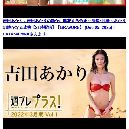
吉田あかり - 吉田あかりの静かに開花する色香～清楚×挑発～あかり
の静かなる成熟【21時配信】【GRAVURE】 (Dec 05, 2025) |
Channel MNKさんより