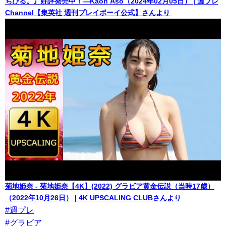
ちびる。』好評発売中！―Kaon Aso（2024年02月05日） | 週プレ
Channel【集英社 週刊プレイボーイ公式】さんより
菊地姫奈 - 菊地姫奈【4K】(2022) グラビア黄金伝説（当時17歳）
（2022年10月26日） | 4K UPSCALING CLUBさんより
#週プレ
#グラビア