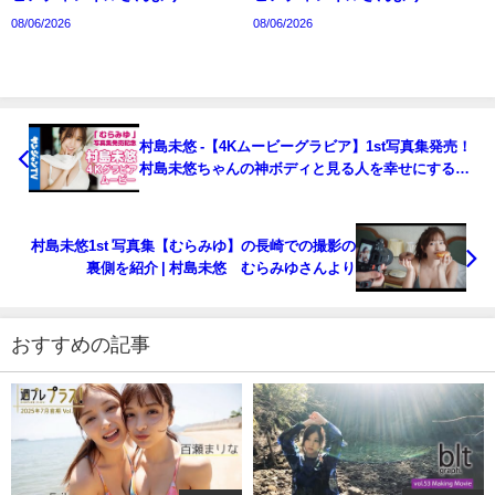
08/06/2026
08/06/2026
村島未悠 -【4Kムービーグラビア】1st写真集発売！
村島未悠ちゃんの神ボディと見る人を幸せにする癒
しの笑顔にトキめく2022年最幸の写真集の水着撮影
に没入密着！【メイキング】
@miyu_murashima（2022年12月07日） | ヤンジャ
村島未悠1st 写真集【むらみゆ】の長崎での撮影の
ンTV【集英社ヤングジャンプ公式】さんより
裏側を紹介 | 村島未悠 むらみゆさんより
おすすめの記事