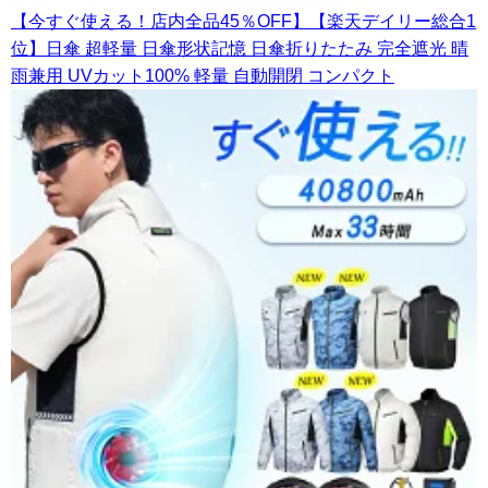
【今すぐ使える！店内全品45％OFF】【楽天デイリー総合1
位】日傘 超軽量 日傘形状記憶 日傘折りたたみ 完全遮光 晴
雨兼用 UVカット100% 軽量 自動開閉 コンパクト