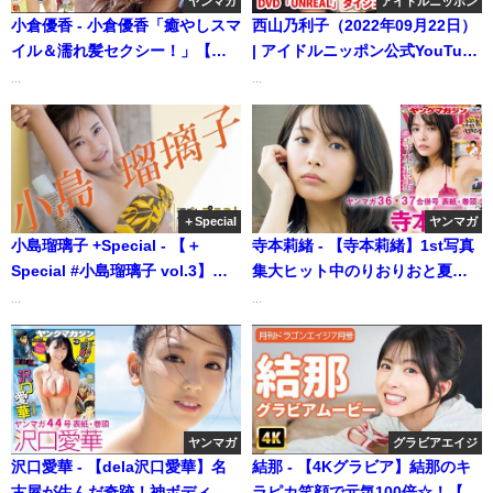
ヤンマガ
アイドルニッポン
小倉優香 - 小倉優香「癒やしスマ
西山乃利子（2022年09月22日）
イル＆濡れ髪セクシー！」【ヤ
| アイドルニッポン公式YouTube
ンマガ第49号】（2017年11月05
チャンネルさんより
...
...
日） | 講談社ヤンマガchさんよ
り
＋Special
ヤンマガ
小島瑠璃子 +Special - 【＋
寺本莉緒 - 【寺本莉緒】1st写真
Special #小島瑠璃子 vol.3】こ
集大ヒット中のりおりおと夏デ
じるりフォーエバー！ラストグ
ート♡注目度NO.1のパワフル美
...
...
ラビアを目に焼き付けろ‼︎ ＜
ボディ最旬撮‼【YM36・37合併
2022年12月後期＞～Ruriko
号】（2020年08月02日） | 講談
Kojima～（2022年12月27日） |
社ヤンマガchさんより
週プレChannel【集英社 週刊プ
レイボーイ公式】さんより
ヤンマガ
グラビアエイジ
沢口愛華 - 【dela沢口愛華】名
結那 - 【4Kグラビア】結那のキ
古屋が生んだ奇跡！神ボディを
ラピカ笑顔で元気100倍☆！【メ