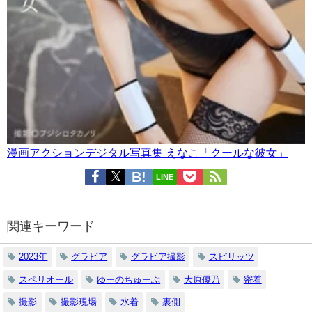
漫画アクションデジタル写真集 えなこ「クールな彼女」
LINE
関連キーワード
2023年
グラビア
グラビア撮影
スピリッツ
スペリオール
ゆーのちゅーぶ
大原優乃
密着
撮影
撮影現場
水着
裏側