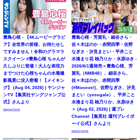
豊島心桜 - 【4Kムービーグラビ
豊島心桜・芳賀礼・細谷さら・
ア】全世界の皆様、お待たせし
佐々木ほのか・赤間四季・佐野
てすみません！令和のグラマラ
なぎさ・汐見まとい・平井こと
スクイーン #豊島心桜 ちゃんが
水湊まり花 柚乃りか・水原ゆき -
久しぶりに登場！大人な表現力
2026/6/1週発売＜豊島心桜、芳
までつけた心桜ちゃんの水着撮
賀礼（NMB48）、細谷さら、
影風景に没入密着！【メイキン
佐々木ほのか、赤間四季
グ】 (Aug 04, 2026) | ヤンジャ
(#Mooove!)、佐野なぎさ、汐見
ンTV【集英社ヤングジャンプ公
まとい（yosugala）、平井こと
式】さんより
水湊まり花 柚乃りか、水原ゆき
＞ (Aug 02, 2026) | 週プレ
08/04/2026
Channel【集英社 週刊プレイボ
ーイ公式】さんより
08/02/2026