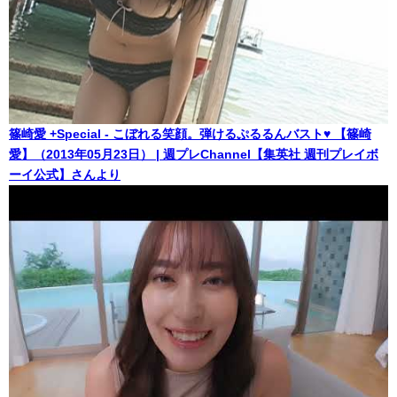
篠崎愛 +Special - こぼれる笑顔。弾けるぷるるんバスト♥ 【篠崎
愛】（2013年05月23日） | 週プレChannel【集英社 週刊プレイボ
ーイ公式】さんより