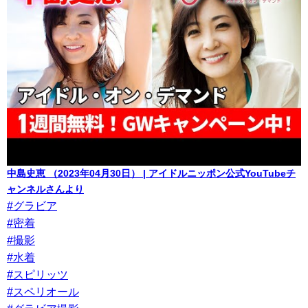
中島史恵 （2023年04月30日） | アイドルニッポン公式YouTubeチ
ャンネルさんより
#グラビア
#密着
#撮影
#水着
#スピリッツ
#スペリオール