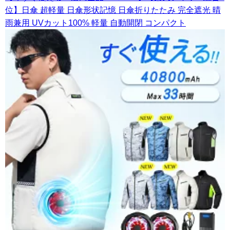
位】日傘 超軽量 日傘形状記憶 日傘折りたたみ 完全遮光 晴
雨兼用 UVカット100% 軽量 自動開閉 コンパクト