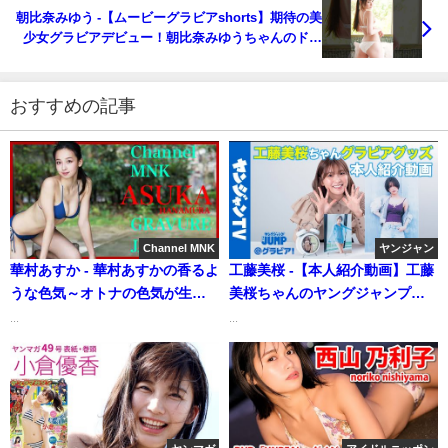
公式】さんより
朝比奈みゆう -【ムービーグラビアshorts】期待の美
少女グラビアデビュー！朝比奈みゆうちゃんのドー
リーフェイスともちもちボディの水着撮影に没入密
着！【メイキング】（2023年05月27日） | ヤンジャ
ンTV【集英社ヤングジャンプ公式】さんより
おすすめの記事
Channel MNK
ヤンジャン
華村あすか - 華村あすかの香るよ
工藤美桜 -【本人紹介動画】工藤
うな色気～オトナの色気が生む
美桜ちゃんのヤングジャンプ特
上質な絹肌【21時配信】
製HQグラビアグッズ受注受付開
...
...
【GRAVURE】 (Dec 13, 2025) |
始！【ASMR】【グラビア】
Channel MNKさんより
（2023年03月01日） | ヤンジャ
ンTV【集英社ヤングジャンプ公
式】さんより