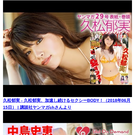
久松郁実 - 久松郁実、加速し続けるセクシーBODY！（2018年06月
15日） | 講談社ヤンマガchさんより