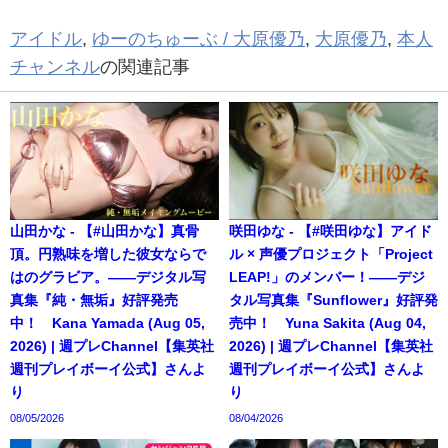
アイドル
,
ゆーのちゅーぶ / 大原優乃
,
大原優乃
,
本人
チャンネル
の関連記事
山田かな - 【#山田かな】真骨
咲田ゆな - 【#咲田ゆな】アイド
頂。円熟味を増した彼女ならで
ル × 声優プロジェクト「Project
はのグラビア。――デジタル写
LEAP!」のメンバー！――デジ
真集『純・無垢』好評発売
タル写真集『Sunflower』好評発
中！ Kana Yamada (Aug 05,
売中！ Yuna Sakita (Aug 04,
2026) | 週プレChannel【集英社
2026) | 週プレChannel【集英社
週刊プレイボーイ公式】さんよ
週刊プレイボーイ公式】さんよ
り
り
08/05/2026
08/04/2026