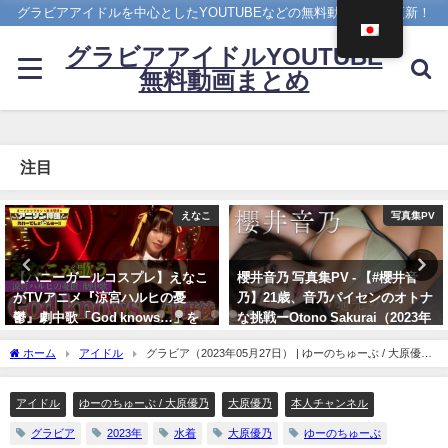
グラビアアイドルを中心としたYOUTUBEなどの無料動画を日々更新！
グラビアアイドルYOUTUBE
無料動画まとめ
注目
写真集PV
4K UPSCALING CLUB
櫻井音乃 写真集PV - 【#櫻井音
篠崎愛【4K】（2023年08月25
乃】21歳、音乃パイセンのオトナ
日） | 4K UPSCALING CLUBさん
な挑戦ーOtono Sakurai（2023年
より
12月20日） | 週プレChannel【集
08/25/2023
ホーム
アイドル
グラビア（2023年05月27日） | ゆーのちゅーぶ / 大原優乃
英社 週刊プレイボーイ公式】さん
さんより
より
アイドル
ゆーのちゅーぶ / 大原優乃
大原優乃
本人チャンネル
12/20/2023
グラビア
2023年
水着
大原優乃
ゆーのちゅーぶ