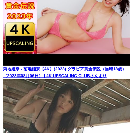
菊地姫奈 - 菊地姫奈【4K】(2023) グラビア黄金伝説（当時18歳）
（2023年08月06日） | 4K UPSCALING CLUBさんより