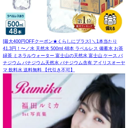
[最大400円OFFクーポン★くらしにプラス] ＼1本当たり
41.3円！〜／水 天然水 500ml 48本 ラベルレス 備蓄水 お茶
緑茶 ミネラルウォーター 富士山の天然水 富士山 ケース バ
ナジウム バナジウム天然水 バナジウム含有 アイリスオーヤ
マ 飲料水 送料無料 【代引き不可】