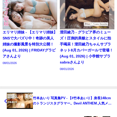
エリマリ姉妹 - 【エリマリ姉妹】
澄田綾乃 - グラビア界のミュー
SNSで大バズり中！奇跡の美人
ズ！圧倒的美貌とスタイルに拍
姉妹の撮影風景を特別大公開！
手喝采！澄田綾乃ちゃんサブラ
(Aug 01, 2026) | FRIDAYグラビ
ネット8月カバーガールで登場！
アさんより
(Aug 01, 2026) | 小学館サブラ
sabraさんより
08/01/2026
08/01/2026
竹本あいり 写真集PV - 【#竹本あいり】身長148cm
のトランジスタグラマー。Devil ANTHEM.人気メン
バーが初グラビア！ #Airi Takemoto（2023年05月
27日） | 週プレChannel【集英社 週刊プレイボーイ