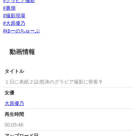
#グラビア撮影
#裏側
#撮影現場
#大原優乃
#ゆーのちゅーぶ
動画情報
タイトル
１日に表紙２誌❕怒涛のグラビア撮影に密着👙
女優
大原優乃
再生時間
00:05:46
アップロード日