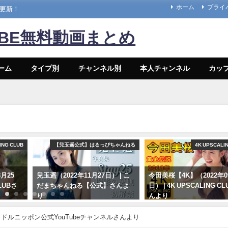
ホーム
プライ
々更新！
UBE無料動画まとめ
ーム
タイプ別
チャンネル別
本人チャンネル
カッ
ING CLUB
【兒玉遥公式】はるっぴちゃんねる
4K UPSCALI
月25
兒玉遥（2022年11月27日） | こ
今田美桜【4K】（2022年0
CLUBさ
だまちゃんねる【公式】さんよ
日） | 4K UPSCALING C
り
んより
11/27/2022
09/14/2022
 アイドルニッポン公式YouTubeチャンネルさんより