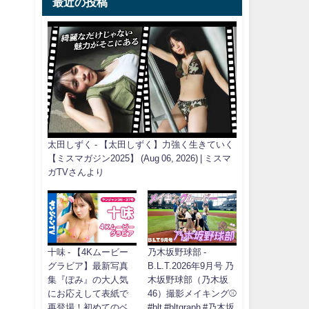
最近の投稿
太田しずく - 【太田しずく】力強く生きていく
【ミスマガジン2025】 (Aug 06, 2026) | ミスマ
ガTVさんより
十味 - 【4Kムービー
乃木坂野球部 -
グラビア】最新写真
B.L.T.2026年9月号 乃
集『ぽみ』の大人気
木坂野球部（乃木坂
にお応えして表紙で
46）撮影メイキング⚾️
再登場！初めてのベ
#blt #bltgraph #乃木坂