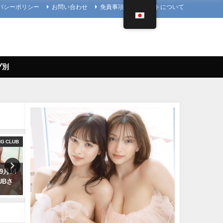
バシーポリシー
お問い合わせ
免責事項
当サイトについて
プ別
NG CLUB
アイドルニッポン
9月14
久松郁実 いくみんのスポコス“I
【1st写真集】「まるごと」
LUBさ
LOVE SPORTS！” （2018年03
しました。【メイキング】 |
月14日） | アイドルニッポン公式
ぴ / marupiさんより
YouTubeチャンネルさんより
11/07/2023
07/14/2024