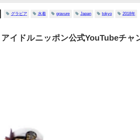
グラビア
水着
gravure
Japan
tokyo
2018年
 | アイドルニッポン公式YouTubeチャ