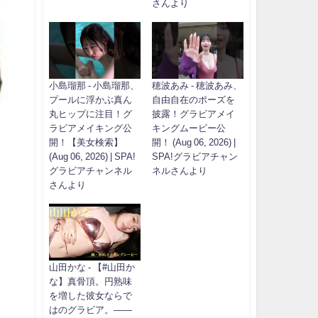
さんより
小島瑠那 - 小島瑠那、
穂波あみ - 穂波あみ、
プールに浮かぶ真ん
自由自在のポーズを
丸ヒップに注目！グ
披露！グラビアメイ
ラビアメイキング公
キングムービー公
開！【美女検索】
開！ (Aug 06, 2026) |
(Aug 06, 2026) | SPA!
SPA!グラビアチャン
グラビアチャンネル
ネルさんより
さんより
山田かな - 【#山田か
な】真骨頂。円熟味
を増した彼女ならで
はのグラビア。――