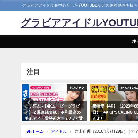
グラビアアイドルを中心としたYOUTUBEなどの無料動画を日
グラビアアイドルYOUT
ホ
注目
LING CLUB
ヤンジャン
4K UPSCAL
ka)【4K】
雪平莉左 -【4Kムービーグラビ
篠崎愛【4K】（2023年08
K
ア】２週連続表紙！令和最高の
日） | 4K UPSCALING 
んより
美ボディ・雪平莉左ちゃんが"微
んより
笑みの国"タイで魅せる女神の微
08/25/2023
笑み！カラフルでビビッドな水
ホーム
アイドル
井上和香（2018年07月29日） |
着撮影に最高画質で没入密着！