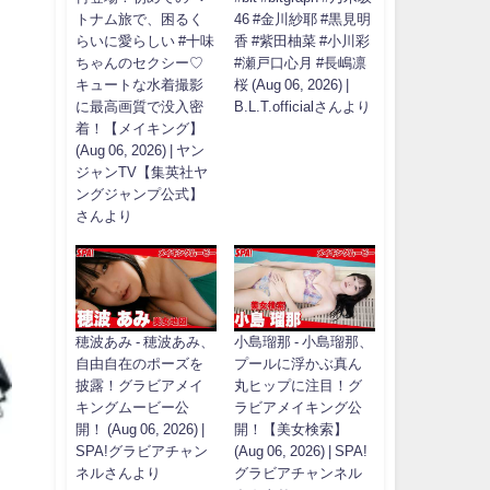
トナム旅で、困るく
46 #金川紗耶 #黒見明
らいに愛らしい #十味
香 #紫田柚菜 #小川彩
ちゃんのセクシー♡
#瀬戸口心月 #長嶋凛
キュートな水着撮影
桜 (Aug 06, 2026) |
に最高画質で没入密
B.L.T.officialさんより
着！【メイキング】
(Aug 06, 2026) | ヤン
ジャンTV【集英社ヤ
ングジャンプ公式】
さんより
穂波あみ - 穂波あみ、
小島瑠那 - 小島瑠那、
自由自在のポーズを
プールに浮かぶ真ん
披露！グラビアメイ
丸ヒップに注目！グ
キングムービー公
ラビアメイキング公
開！ (Aug 06, 2026) |
開！【美女検索】
SPA!グラビアチャン
(Aug 06, 2026) | SPA!
ネルさんより
グラビアチャンネル