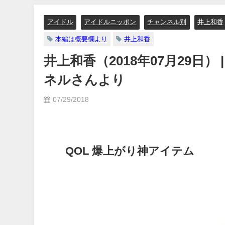
【メイキング】（2023年07月06
日） | ヤンジャンTV【集英社ヤ
アイドル
アイドルニッポン
チャンネル別
井上和香
ングジャンプ公式】さんより
本編は概要欄より
井上和香
07/06/2023
井上和香（2018年07月29日）
ネルさんより
07/29/2018
QOL 爆上がり神アイテム