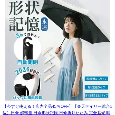
【今すぐ使える！店内全品45％OFF】【楽天デイリー総合1
位】日傘 超軽量 日傘形状記憶 日傘折りたたみ 完全遮光 晴