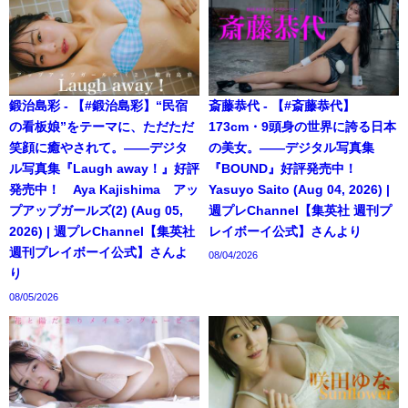
鍛治島彩 - 【#鍛治島彩】“民宿
斎藤恭代 - 【#斎藤恭代】
の看板娘”をテーマに、ただただ
173cm・9頭身の世界に誇る日本
笑顔に癒やされて。――デジタ
の美女。――デジタル写真集
ル写真集『Laugh away！』好評
『BOUND』好評発売中！
発売中！ Aya Kajishima アッ
Yasuyo Saito (Aug 04, 2026) |
プアップガールズ(2) (Aug 05,
週プレChannel【集英社 週刊プ
2026) | 週プレChannel【集英社
レイボーイ公式】さんより
週刊プレイボーイ公式】さんよ
08/04/2026
り
08/05/2026