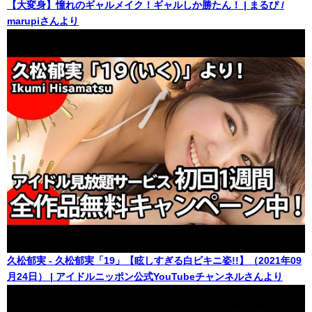
【大変身】憧れのギャルメイク！ギャルしか勝たん！ | まるぴ /
marupiさんより
久松郁実 - 久松郁実「19」【眩しすぎる白ビキニ姿!!】（2021年09
月24日） | アイドルニッポン公式YouTubeチャンネルさんより