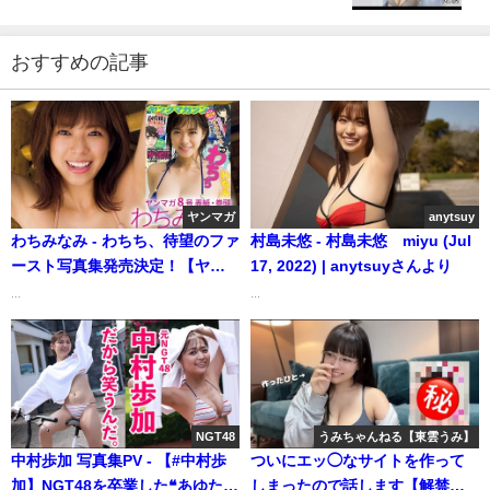
おすすめの記事
ヤンマガ
anytsuy
わちみなみ - わちち、待望のファ
村島未悠 - 村島未悠 miyu (Jul
ースト写真集発売決定！【ヤン
17, 2022) | anytsuyさんより
グマガジン8号】（2019年02月
...
...
18日） | 講談社ヤンマガchさん
より
NGT48
うみちゃんねる【東雲うみ】
中村歩加 写真集PV - 【#中村歩
ついにエッ◯なサイトを作って
加】NGT48を卒業した❝あゆたろ
しまったので話します【解禁】#