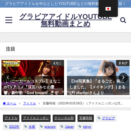
グラビアアイドルを中心としたYOUTUBEなどの無料動画を日々更新！
グラビアアイドルYOUTUBE
無料動画まとめ
注目
まるぴ
4K UPSCALING CLUB
【1st写真集】「まるごと」発売
吉岡里帆(Riho Yoshioka)【4K】
しました。【メイキング】 | まる
（2022年10月19日） | 4K
ぴ / marupiさんより
UPSCALING CLUBさんより
11/07/2023
10/19/2022
ホーム
アイドル
安藤咲桜（2022年03月29日） | アイドルニッポン公式
YouTubeチャンネルさんより
アイドル
アイドルニッポン
チャンネル別
安藤咲桜
グラビア
2022年
水着
gravure
Japan
tokyo