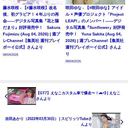
藤水咲桜 - 【#藤水咲桜】改名
咲田ゆな - 【#咲田ゆな】アイド
後、初グラビア！４年ぶりの再
ル × 声優プロジェクト「Project
会――デジタル写真集『花と陽
LEAP!」のメンバー！――デジ
だまり』好評発売中！ Sakura
タル写真集『Sunflower』好評発
Fujimizu (Aug 04, 2026) | 週プ
売中！ Yuna Sakita (Aug 04,
レChannel【集英社 週刊プレイ
2026) | 週プレChannel【集英社
ボーイ公式】さんより
週刊プレイボーイ公式】さんよ
り
08/04/2026
08/04/2026
【GT7】えなこカスタム車で爆走〜！🚗💨 | えなこ
さんより
吉田あかり（2022年03月30日） | スピリッツTubeさ
んより