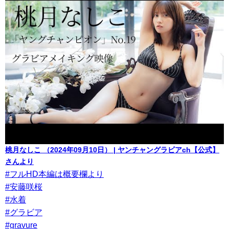
桃月なしこ （2024年09月10日） | ヤンチャングラビアch【公式】
さんより
#フルHD本編は概要欄より
#安藤咲桜
#水着
#グラビア
#gravure