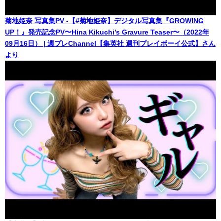
菊地姫奈 写真集PV -【#菊地姫奈】デジタル写真集『GROWING
UP！』発売記念PV〜Hina Kikuchi’s Gravure Teaser〜（2022年
09月16日） | 週プレChannel【集英社 週刊プレイボーイ公式】さん
より