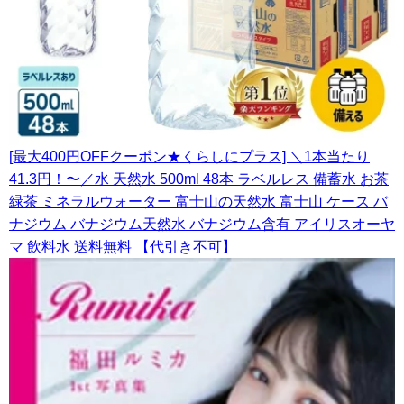
[最大400円OFFクーポン★くらしにプラス] ＼1本当たり
41.3円！〜／水 天然水 500ml 48本 ラベルレス 備蓄水 お茶
緑茶 ミネラルウォーター 富士山の天然水 富士山 ケース バ
ナジウム バナジウム天然水 バナジウム含有 アイリスオーヤ
マ 飲料水 送料無料 【代引き不可】