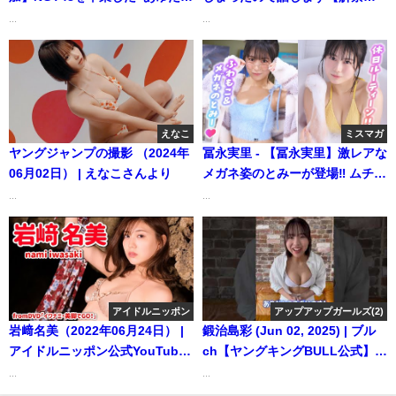
う❞が週プレに帰ってきた！
東雲うみ | うみちゃんねる【東雲
...
...
―Ayuka Nakamura（2024年01
うみ】さんより
月23日） | 週プレChannel【集
英社 週刊プレイボーイ公式】さ
んより
えなこ
ミスマガ
ヤングジャンプの撮影 （2024年
冨永実里 - 【冨永実里】激レアな
06月02日） | えなこさんより
メガネ姿のとみーが登場‼︎ ムチャ
振りの寸劇は意外な展開に!?
...
...
【ヤンマガWeb】 (Nov 13,
2025) | ミスマガTVさんより
アイドルニッポン
アップアップガールズ(2)
岩﨑名美（2022年06月24日） |
鍛治島彩 (Jun 02, 2025) | ブル
アイドルニッポン公式YouTube
ch【ヤングキングBULL公式】さ
チャンネルさんより
んより
...
...