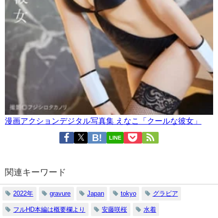
漫画アクションデジタル写真集 えなこ「クールな彼女」
LINE
関連キーワード
2022年
gravure
Japan
tokyo
グラビア
フルHD本編は概要欄より
安藤咲桜
水着