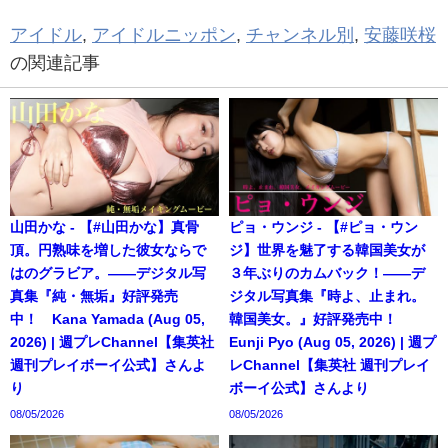
アイドル
,
アイドルニッポン
,
チャンネル別
,
安藤咲桜
の関連記事
山田かな - 【#山田かな】真骨
ピョ・ウンジ - 【#ピョ・ウン
頂。円熟味を増した彼女ならで
ジ】世界を魅了する韓国美女が
はのグラビア。――デジタル写
３年ぶりのカムバック！――デ
真集『純・無垢』好評発売
ジタル写真集『時よ、止まれ。
中！ Kana Yamada (Aug 05,
韓国美女。』好評発売中！
2026) | 週プレChannel【集英社
Eunji Pyo (Aug 05, 2026) | 週プ
週刊プレイボーイ公式】さんよ
レChannel【集英社 週刊プレイ
り
ボーイ公式】さんより
08/05/2026
08/05/2026